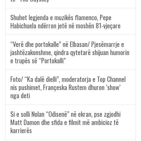
Shuhet legjenda e muzikës flamenco, Pepe
Habichuela ndërron jetë në moshën 81-vjeçare
“Verë dhe portokalle” në Elbasan/ Pjesëmarrje e
jashtëzakonshme, qindra qytetarë shijuan humorin
e trupës së “Portokalli”
Foto/ “Ka dalë dielli”, moderatorja e Top Channel
nis pushimet, Françeska Rustem dhuron ‘show’
nga deti
Si e solli Nolan “Odisenë” në ekran, pse zgjodhi
Matt Damon dhe sfida e filmit më ambicioz të
karrierës