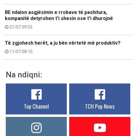
BE ndalon asgjësimin e rrobave të pashitura,
kompanitë detyrohen t’i shesin ose t’i dhurojnë
21/07 09:55
Të zgjohesh herët, a ju bën vërtetë më produktiv?
11/07 08:10
Na ndiqni:
Top Channel
TCH Pop News