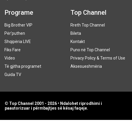
Programe
Top Channel
Big Brother VIP
Rreth Top Channel
Për’puthen
Bileta
Shqipëria LIVE
Kontakt
Fiks Fare
Puno në Top Channel
Video
Privacy Policy & Terms of Use
Të gjitha programet
Aksesueshmëria
Guida TV
© Top Channel 2001 - 2026 • Ndalohet riprodhimi i
paautorizuar i përmbajtjes së kësaj faqeje.