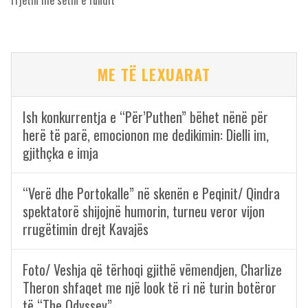
ME TË LEXUARAT
Ish konkurrentja e “Për’Puthen” bëhet nënë për
herë të parë, emocionon me dedikimin: Dielli im,
gjithçka e imja
“Verë dhe Portokalle” në skenën e Peqinit/ Qindra
spektatorë shijojnë humorin, turneu veror vijon
rrugëtimin drejt Kavajës
Foto/ Veshja që tërhoqi gjithë vëmendjen, Charlize
Theron shfaqet me një look të ri në turin botëror
të “The Odyssey”