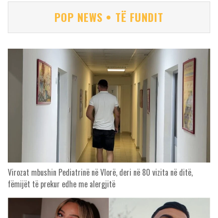
POP NEWS • TË FUNDIT
Virozat mbushin Pediatrinë në Vlorë, deri në 80 vizita në ditë,
fëmijët të prekur edhe me alergjitë