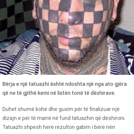
Bërja e një tatuazhi është ndoshta një nga ato gjëra
që ne të gjithë kemi në listën tonë të dëshirave.
Duhet shumë kohë dhe guxim për të finalizuar një
dizajn e për të marrë në fund tatuazhin që dëshironi.
Tatuazhi shpesh herë rezulton gabim i bërë nën