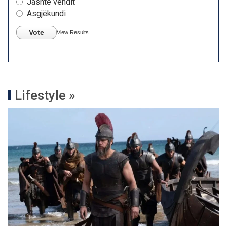
Jashtë vendit
Asgjëkundi
Vote
View Results
Lifestyle »