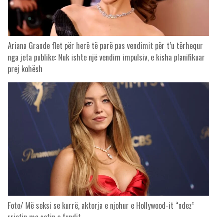
Ariana Grande flet për herë të parë pas vendimit për t’u tërhequr
nga jeta publike: Nuk ishte një vendim impulsiv, e kisha planifikuar
prej kohësh
Foto/ Më seksi se kurrë, aktorja e njohur e Hollywood-it “ndez”
rrjetin me setin e fundit