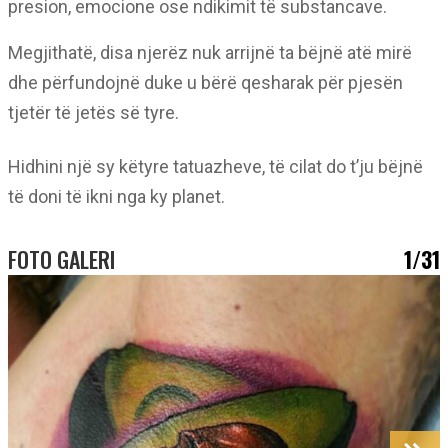
presion, emocione ose ndikimit të substancave.
Megjithatë, disa njerëz nuk arrijnë ta bëjnë atë mirë
dhe përfundojnë duke u bërë qesharak për pjesën
tjetër të jetës së tyre.
Hidhini një sy këtyre tatuazheve, të cilat do t’ju bëjnë
të doni të ikni nga ky planet.
FOTO GALERI
1/31