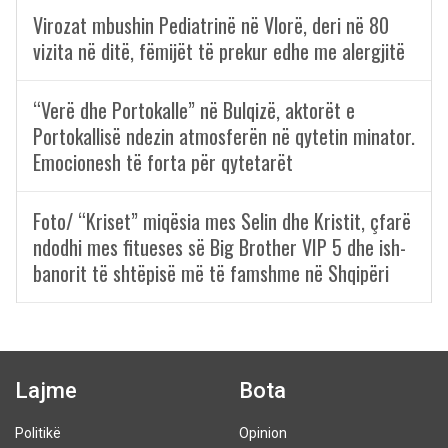
Virozat mbushin Pediatrinë në Vlorë, deri në 80
vizita në ditë, fëmijët të prekur edhe me alergjitë
“Verë dhe Portokalle” në Bulqizë, aktorët e
Portokallisë ndezin atmosferën në qytetin minator.
Emocionesh të forta për qytetarët
Foto/ “Kriset” miqësia mes Selin dhe Kristit, çfarë
ndodhi mes fitueses së Big Brother VIP 5 dhe ish-
banorit të shtëpisë më të famshme në Shqipëri
Lajme
Bota
Politikë
Opinion