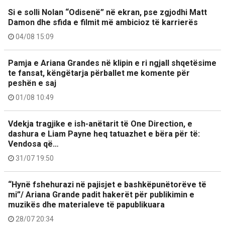
Si e solli Nolan “Odisenë” në ekran, pse zgjodhi Matt
Damon dhe sfida e filmit më ambicioz të karrierës
04/08 15:09
Pamja e Ariana Grandes në klipin e ri ngjall shqetësime
te fansat, këngëtarja përballet me komente për
peshën e saj
01/08 10:49
Vdekja tragjike e ish-anëtarit të One Direction, e
dashura e Liam Payne heq tatuazhet e bëra për të:
Vendosa që…
31/07 19:50
“Hynë fshehurazi në pajisjet e bashkëpunëtorëve të
mi”/ Ariana Grande padit hakerët për publikimin e
muzikës dhe materialeve të papublikuara
28/07 20:34