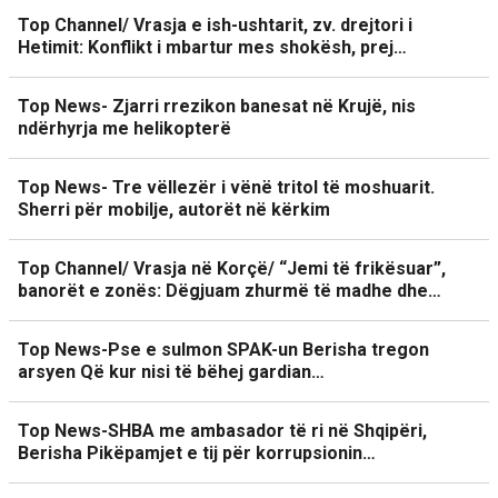
Top Channel/ Vrasja e ish-ushtarit, zv. drejtori i
Hetimit: Konflikt i mbartur mes shokësh, prej…
Top News- Zjarri rrezikon banesat në Krujë, nis
ndërhyrja me helikopterë
Top News- Tre vëllezër i vënë tritol të moshuarit.
Sherri për mobilje, autorët në kërkim
Top Channel/ Vrasja në Korçë/ “Jemi të frikësuar”,
banorët e zonës: Dëgjuam zhurmë të madhe dhe…
Top News-Pse e sulmon SPAK-un Berisha tregon
arsyen Që kur nisi të bëhej gardian…
Top News-SHBA me ambasador të ri në Shqipëri,
Berisha Pikëpamjet e tij për korrupsionin…