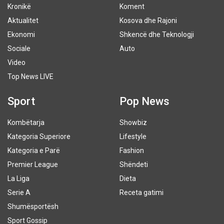
Kronikë
Koment
Aktualitet
Kosova dhe Rajoni
Ekonomi
Shkencë dhe Teknologji
Sociale
Auto
Video
Top News LIVE
Sport
Pop News
Kombëtarja
Showbiz
Kategoria Superiore
Lifestyle
Kategoria e Parë
Fashion
Premier League
Shëndeti
La Liga
Dieta
Serie A
Receta gatimi
Shumësportësh
Sport Gossip