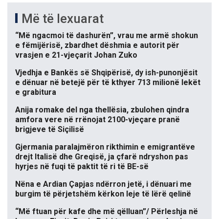
Më të lexuarat
“Më ngacmoi të dashurën”, vrau me armë shokun
e fëmijërisë, zbardhet dëshmia e autorit për
vrasjen e 21-vjeçarit Johan Zuko
Vjedhja e Bankës së Shqipërisë, dy ish-punonjësit
e dënuar në betejë për të kthyer 713 milionë lekët
e grabitura
Anija romake del nga thellësia, zbulohen qindra
amfora vere në rrënojat 2100-vjeçare pranë
brigjeve të Siçilisë
Gjermania paralajmëron rikthimin e emigrantëve
drejt Italisë dhe Greqisë, ja çfarë ndryshon pas
hyrjes në fuqi të paktit të ri të BE-së
Nëna e Ardian Çapjas ndërron jetë, i dënuari me
burgim të përjetshëm kërkon leje të lërë qelinë
“Më ftuan për kafe dhe më qëlluan”/ Përleshja në