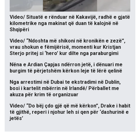
Video/ Situatë e rënduar në Kakavijë, radhë e gjatë
kilometrike nga makinat që duan të kalojnë në
Shqipëri
Video/ “Ndoshta më shikoni në kronikën e zezë”,
vrau shokun e fëmijërisë, momenti kur Kristjan
Sterjo pritej si ‘hero’ kur dilte nga paraburgimi
Nëna e Ardian Çapjas ndërron jetë, i dënuari me
burgim të përjetshëm kërkon leje të lërë qelinë
Nga arrestimi në Dubai te ekstradimi në Dublin,
bosi i kartelit mbërrin në Irlandë/ Përballet me
akuza për krim të organizuar
Video/ “Do bëj çdo gjë që më kërkon”, Drake i habit
të gjithë, reperi i njohur leh si qen për ‘dashurinë e
jetës’