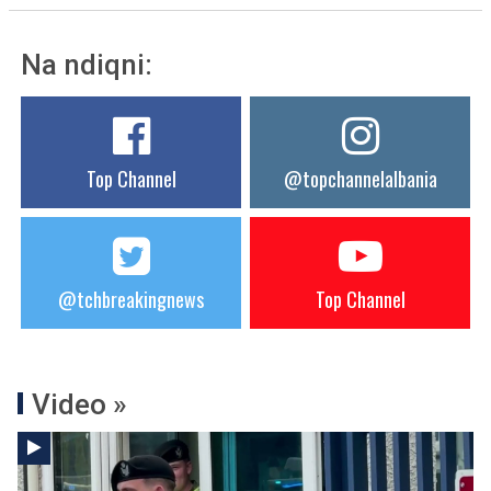
Na ndiqni:
Top Channel
@topchannelalbania
@tchbreakingnews
Top Channel
Video »