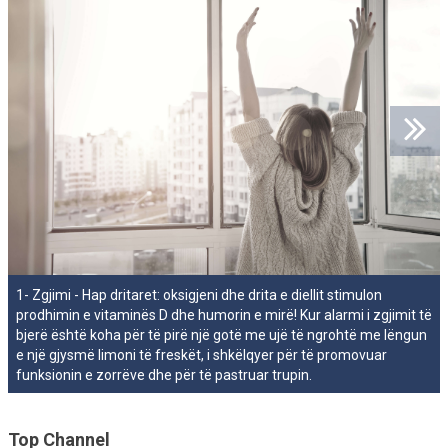
1- Zgjimi - Hap dritaret: oksigjeni dhe drita e diellit stimulon
prodhimin e vitaminës D dhe humorin e mirë! Kur alarmi i zgjimit të
bjerë është koha për të pirë një gotë me ujë të ngrohtë me lëngun
e një gjysmë limoni të freskët, i shkëlqyer për të promovuar
funksionin e zorrëve dhe për të pastruar trupin.
Top Channel