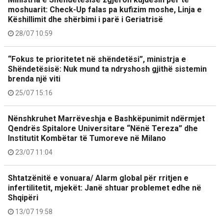
moshuarit: Check-Up falas pa kufizim moshe, Linja e
Këshillimit dhe shërbimi i parë i Geriatrisë
28/07 10:59
“Fokus te prioritetet në shëndetësi”, ministrja e
Shëndetësisë: Nuk mund ta ndryshosh gjithë sistemin
brenda një viti
25/07 15:16
Nënshkruhet Marrëveshja e Bashkëpunimit ndërmjet
Qendrës Spitalore Universitare “Nënë Tereza” dhe
Institutit Kombëtar të Tumoreve në Milano
23/07 11:04
Shtatzënitë e vonuara/ Alarm global për rritjen e
infertilitetit, mjekët: Janë shtuar problemet edhe në
Shqipëri
13/07 19:58