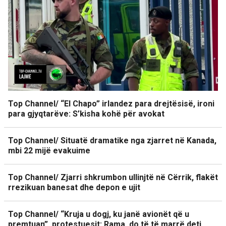
Top Channel/ “El Chapo” irlandez para drejtësisë, ironi
para gjyqtarëve: S’kisha kohë për avokat
Top Channel/ Situatë dramatike nga zjarret në Kanada,
mbi 22 mijë evakuime
Top Channel/ Zjarri shkrumbon ullinjtë në Cërrik, flakët
rrezikuan banesat dhe depon e ujit
Top Channel/ “Kruja u dogj, ku janë avionët që u
premtuan”, protestuesit: Rama, do të të marrë deti