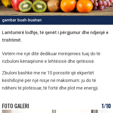
gambar buah-buahan
Lamtumirë lodhje, të qenët i përgjumur dhe ndjenjë e
trishtimit.
Vetëm me një ditë dedikuar mirëqenies tuaj do të
rizbuloni kënaqësinë e lehtësisë dhe qetësisë.
Zbuloni bashkë me ne 10 porositë që ekpertët
këshillojnë për një nisje në maksimum: ju do të
ndiheni të plotësuar, të fortë dhe plot me energji.
FOTO GALERI
1/10