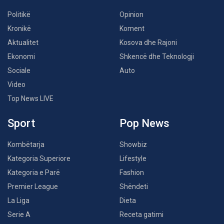
Politikë
Opinion
Kronikë
Koment
Aktualitet
Kosova dhe Rajoni
Ekonomi
Shkencë dhe Teknologji
Sociale
Auto
Video
Top News LIVE
Sport
Pop News
Kombëtarja
Showbiz
Kategoria Superiore
Lifestyle
Kategoria e Parë
Fashion
Premier League
Shëndeti
La Liga
Dieta
Serie A
Receta gatimi