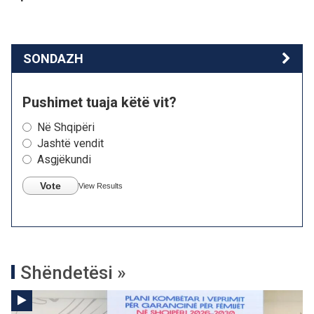
SONDAZH
Pushimet tuaja këtë vit?
Në Shqipëri
Jashtë vendit
Asgjëkundi
Vote
View Results
Shëndetësi »