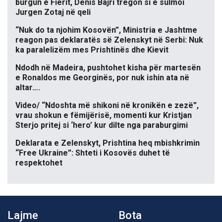
burgun e Fierit, Denis Bajri tregon si e sulmoi
Jurgen Zotaj në qeli
“Nuk do ta njohim Kosovën”, Ministria e Jashtme
reagon pas deklaratës së Zelenskyt në Serbi: Nuk
ka paralelizëm mes Prishtinës dhe Kievit
Ndodh në Madeira, pushtohet kisha për martesën
e Ronaldos me Georginës, por nuk ishin ata në
altar….
Video/ “Ndoshta më shikoni në kronikën e zezë”,
vrau shokun e fëmijërisë, momenti kur Kristjan
Sterjo pritej si ‘hero’ kur dilte nga paraburgimi
Deklarata e Zelenskyt, Prishtina heq mbishkrimin
“Free Ukraine”: Shteti i Kosovës duhet të
respektohet
Lajme
Bota