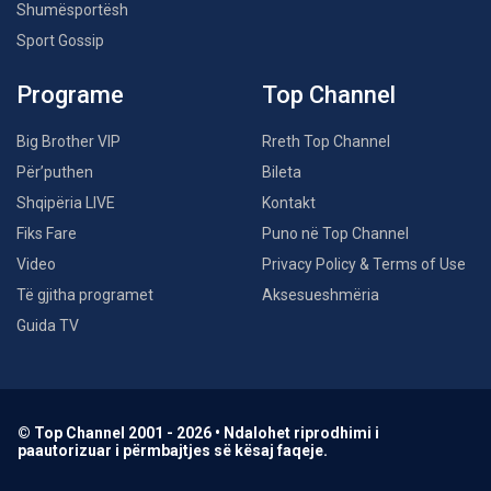
Shumësportësh
Sport Gossip
Programe
Top Channel
Big Brother VIP
Rreth Top Channel
Për’puthen
Bileta
Shqipëria LIVE
Kontakt
Fiks Fare
Puno në Top Channel
Video
Privacy Policy & Terms of Use
Të gjitha programet
Aksesueshmëria
Guida TV
© Top Channel 2001 - 2026 • Ndalohet riprodhimi i
paautorizuar i përmbajtjes së kësaj faqeje.