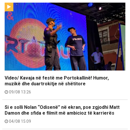
Video/ Kavaja në festë me Portokallinë! Humor,
muzikë dhe duartrokitje në shëtitore
09/08 13:26
Si e solli Nolan “Odisenë” në ekran, pse zgjodhi Matt
Damon dhe sfida e filmit më ambicioz të karrierës
04/08 15:09