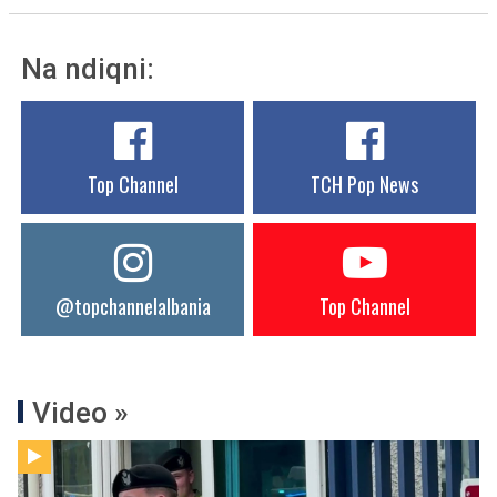
Na ndiqni:
Top Channel
TCH Pop News
@topchannelalbania
Top Channel
Video »