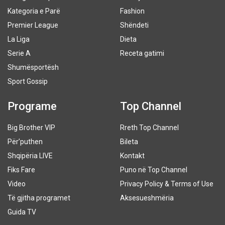
Kategoria e Parë
Fashion
Premier League
Shëndeti
La Liga
Dieta
Serie A
Receta gatimi
Shumësportësh
Sport Gossip
Programe
Top Channel
Big Brother VIP
Rreth Top Channel
Për’puthen
Bileta
Shqipëria LIVE
Kontakt
Fiks Fare
Puno në Top Channel
Video
Privacy Policy & Terms of Use
Të gjitha programet
Aksesueshmëria
Guida TV