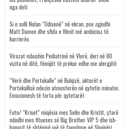
nga deti
Si e solli Nolan “Odisenë” në ekran, pse zgjodhi
Matt Damon dhe sfida e filmit më ambicioz të
karrierës
Virozat mbushin Pediatrinë në Vlorë, deri në 80
vizita në ditë, fëmijët të prekur edhe me alergjitë
“Verë dhe Portokalle” në Bulqizë, aktorët e
Portokallisë ndezin atmosferën në qytetin minator.
Emocionesh të forta për qytetarët
Foto/ “Kriset” miqësia mes Selin dhe Kristit, çfarë
ndodhi mes fitueses së Big Brother VIP 5 dhe ish-
banorit të shtëpisë më të famshme në Shqipëri