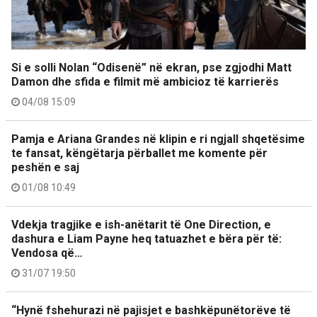
Si e solli Nolan “Odisenë” në ekran, pse zgjodhi Matt
Damon dhe sfida e filmit më ambicioz të karrierës
04/08 15:09
Pamja e Ariana Grandes në klipin e ri ngjall shqetësime
te fansat, këngëtarja përballet me komente për
peshën e saj
01/08 10:49
Vdekja tragjike e ish-anëtarit të One Direction, e
dashura e Liam Payne heq tatuazhet e bëra për të:
Vendosa që…
31/07 19:50
“Hynë fshehurazi në pajisjet e bashkëpunëtorëve të