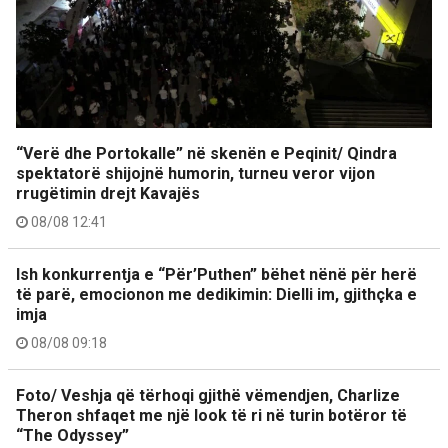
“Verë dhe Portokalle” në skenën e Peqinit/ Qindra
spektatorë shijojnë humorin, turneu veror vijon
rrugëtimin drejt Kavajës
08/08 12:41
Ish konkurrentja e “Për’Puthen” bëhet nënë për herë
të parë, emocionon me dedikimin: Dielli im, gjithçka e
imja
08/08 09:18
Foto/ Veshja që tërhoqi gjithë vëmendjen, Charlize
Theron shfaqet me një look të ri në turin botëror të
“The Odyssey”