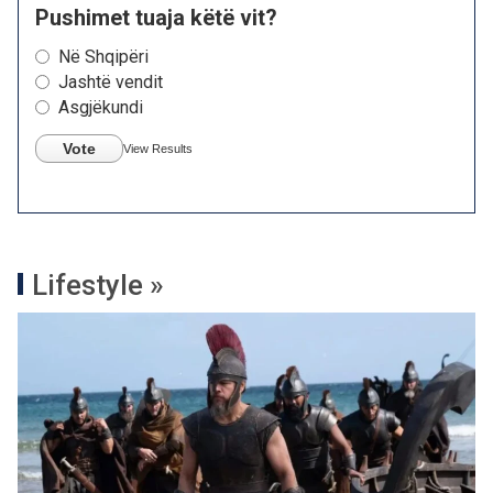
Pushimet tuaja këtë vit?
Në Shqipëri
Jashtë vendit
Asgjëkundi
Vote
View Results
Lifestyle »