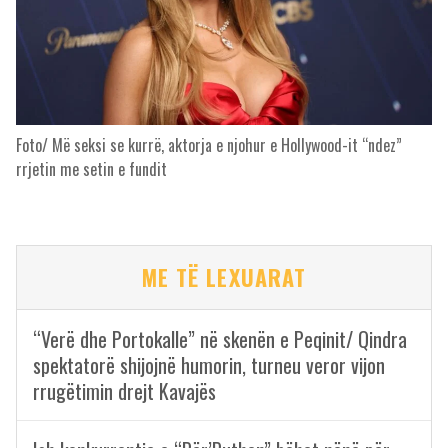
Foto/ Më seksi se kurrë, aktorja e njohur e Hollywood-it “ndez”
rrjetin me setin e fundit
ME TË LEXUARAT
“Verë dhe Portokalle” në skenën e Peqinit/ Qindra
spektatorë shijojnë humorin, turneu veror vijon
rrugëtimin drejt Kavajës