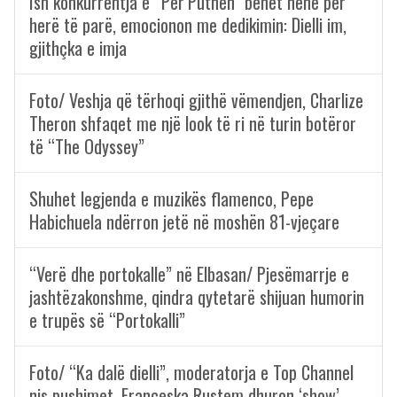
Ish konkurrentja e “Për’Puthen” bëhet nënë për
herë të parë, emocionon me dedikimin: Dielli im,
gjithçka e imja
Foto/ Veshja që tërhoqi gjithë vëmendjen, Charlize
Theron shfaqet me një look të ri në turin botëror
të “The Odyssey”
Shuhet legjenda e muzikës flamenco, Pepe
Habichuela ndërron jetë në moshën 81-vjeçare
“Verë dhe portokalle” në Elbasan/ Pjesëmarrje e
jashtëzakonshme, qindra qytetarë shijuan humorin
e trupës së “Portokalli”
Foto/ “Ka dalë dielli”, moderatorja e Top Channel
nis pushimet, Françeska Rustem dhuron ‘show’