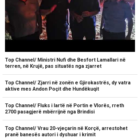
Top Channel/ Ministri Nufi dhe Besfort Lamallari në
terren, në Krujë, pas situatës nga zjarret
Top Channel/ Zjarri në zonën e Gjirokastrës, dy vatra
aktive mes Andon Poçit dhe Hundëkuqit
Top Channel/ Fluks i lartë në Portin e Vlorës, rreth
2700 pasagjerë mbërrijnë nga Brindisi
Top Channel/ Vrau 20-vjeçarin në Korçë, arrestohet
pranë banesës autori i dyshuar i krimit