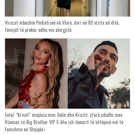
Virozat mbushin Pediatrinë në Vlorë, deri në 80 vizita në ditë,
fëmijët të prekur edhe me alergjitë
Foto/ “Kriset” miqësia mes Selin dhe Kristit, çfarë ndodhi mes
fitueses së Big Brother VIP 5 dhe ish-banorit të shtëpisë më të
famshme në Shqipëri