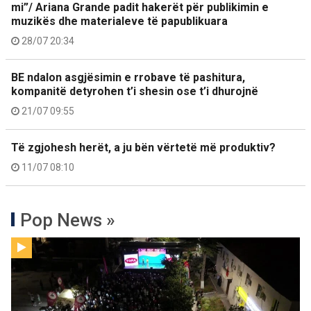
mi”/ Ariana Grande padit hakerët për publikimin e
muzikës dhe materialeve të papublikuara
28/07 20:34
BE ndalon asgjësimin e rrobave të pashitura,
kompanitë detyrohen t’i shesin ose t’i dhurojnë
21/07 09:55
Të zgjohesh herët, a ju bën vërtetë më produktiv?
11/07 08:10
Pop News »