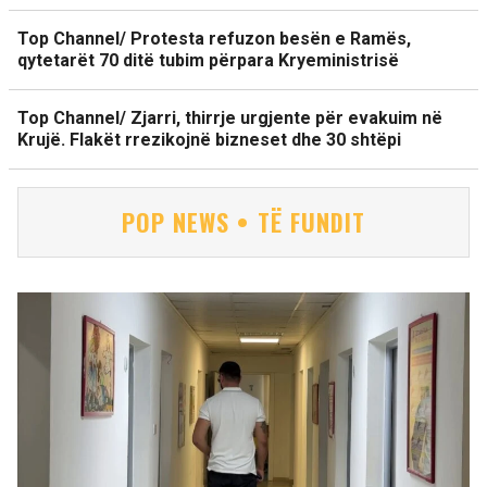
Top Channel/ Protesta refuzon besën e Ramës,
qytetarët 70 ditë tubim përpara Kryeministrisë
Top Channel/ Zjarri, thirrje urgjente për evakuim në
Krujë. Flakët rrezikojnë bizneset dhe 30 shtëpi
POP NEWS • TË FUNDIT