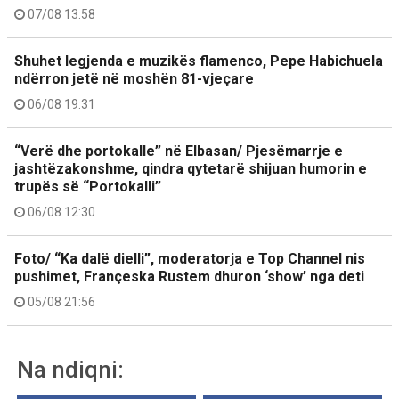
07/08 13:58
Shuhet legjenda e muzikës flamenco, Pepe Habichuela
ndërron jetë në moshën 81-vjeçare
06/08 19:31
“Verë dhe portokalle” në Elbasan/ Pjesëmarrje e
jashtëzakonshme, qindra qytetarë shijuan humorin e
trupës së “Portokalli”
06/08 12:30
Foto/ “Ka dalë dielli”, moderatorja e Top Channel nis
pushimet, Françeska Rustem dhuron ‘show’ nga deti
05/08 21:56
Na ndiqni: