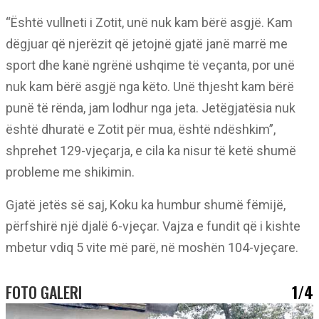
“Është vullneti i Zotit, unë nuk kam bërë asgjë. Kam
dëgjuar që njerëzit që jetojnë gjatë janë marrë me
sport dhe kanë ngrënë ushqime të veçanta, por unë
nuk kam bërë asgjë nga këto. Unë thjesht kam bërë
punë të rënda, jam lodhur nga jeta. Jetëgjatësia nuk
është dhuratë e Zotit për mua, është ndëshkim”,
shprehet 129-vjeçarja, e cila ka nisur të ketë shumë
probleme me shikimin.
Gjatë jetës së saj, Koku ka humbur shumë fëmijë,
përfshirë një djalë 6-vjeçar. Vajza e fundit që i kishte
mbetur vdiq 5 vite më parë, në moshën 104-vjeçare.
FOTO GALERI
1/4