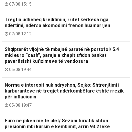
07/08 15:15
Tregtia udhëheq kreditimin, rritet kërkesa nga
ndërtimi, ndërsa akomodimi frenon huamarrjen
07/08 12:12
Shqiptarët vijojnë të mbajnë paratë në portofol/ 5.4
mld euro “cash”, paraja e xhepit sfidon bankat
pavarësisht kufizimeve të vendosura
06/08 19:44
Norma e interesit nuk ndryshon, Sejko: Shtrenjtimi i
karburanteve në tregjet ndërkombëtare është rrezik
për inflacionin
05/08 19:47
Euro në pikën më të ulët/ Sezoni turistik shton
presionin mbi kursin e këmbimit, arrin 93.2 lekë