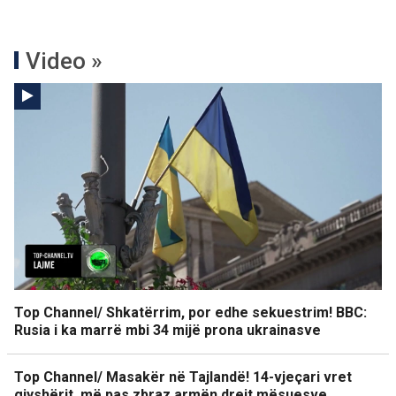
Video »
Top Channel/ Shkatërrim, por edhe sekuestrim! BBC:
Rusia i ka marrë mbi 34 mijë prona ukrainasve
Top Channel/ Masakër në Tajlandë! 14-vjeçari vret
gjyshërit, më pas zbraz armën drejt mësuesve