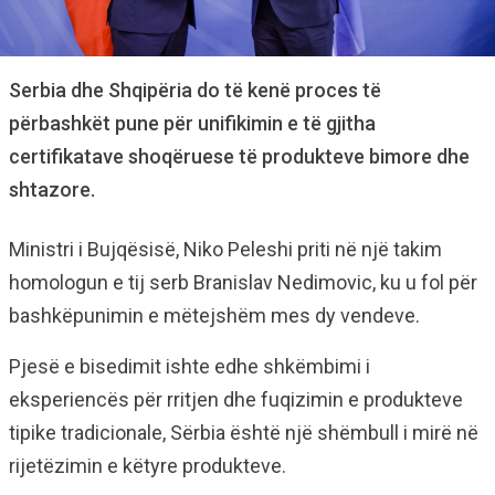
Serbia dhe Shqipëria do të kenë proces të
përbashkët pune për unifikimin e të gjitha
certifikatave shoqëruese të produkteve bimore dhe
shtazore.
Ministri i Bujqësisë, Niko Peleshi priti në një takim
homologun e tij serb Branislav Nedimovic, ku u fol për
bashkëpunimin e mëtejshëm mes dy vendeve.
Pjesë e bisedimit ishte edhe shkëmbimi i
eksperiencës për rritjen dhe fuqizimin e produkteve
tipike tradicionale, Sërbia është një shëmbull i mirë në
rijetëzimin e këtyre produkteve.