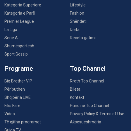
Kategoria Superiore
Lifestyle
Kategoria e Parë
Fashion
Premier League
Shëndeti
La Liga
Dieta
Serie A
Receta gatimi
Shumësportësh
Sport Gossip
Programe
Top Channel
Big Brother VIP
Rreth Top Channel
Për’puthen
Bileta
Shqipëria LIVE
Kontakt
Fiks Fare
Puno në Top Channel
Video
Privacy Policy & Terms of Use
Të gjitha programet
Aksesueshmëria
Guida TV