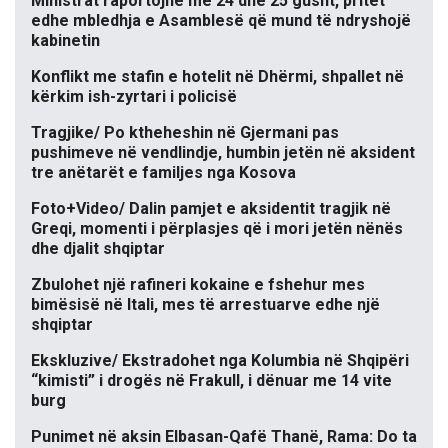
Ministrat raportojnë më 24 dhe 25 gusht, pritet
edhe mbledhja e Asamblesë që mund të ndryshojë
kabinetin
Konflikt me stafin e hotelit në Dhërmi, shpallet në
kërkim ish-zyrtari i policisë
Tragjike/ Po ktheheshin në Gjermani pas
pushimeve në vendlindje, humbin jetën në aksident
tre anëtarët e familjes nga Kosova
Foto+Video/ Dalin pamjet e aksidentit tragjik në
Greqi, momenti i përplasjes që i mori jetën nënës
dhe djalit shqiptar
Zbulohet një rafineri kokaine e fshehur mes
bimësisë në Itali, mes të arrestuarve edhe një
shqiptar
Ekskluzive/ Ekstradohet nga Kolumbia në Shqipëri
“kimisti” i drogës në Frakull, i dënuar me 14 vite
burg
Punimet në aksin Elbasan-Qafë Thanë, Rama: Do ta