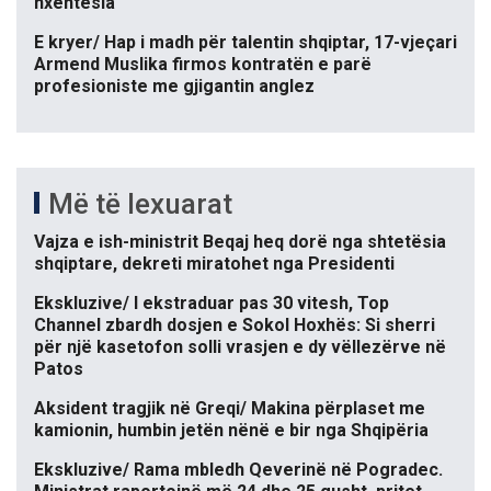
nxehtësia
E kryer/ Hap i madh për talentin shqiptar, 17-vjeçari
Armend Muslika firmos kontratën e parë
profesioniste me gjigantin anglez
Më të lexuarat
Vajza e ish-ministrit Beqaj heq dorë nga shtetësia
shqiptare, dekreti miratohet nga Presidenti
Ekskluzive/ I ekstraduar pas 30 vitesh, Top
Channel zbardh dosjen e Sokol Hoxhës: Si sherri
për një kasetofon solli vrasjen e dy vëllezërve në
Patos
Aksident tragjik në Greqi/ Makina përplaset me
kamionin, humbin jetën nënë e bir nga Shqipëria
Ekskluzive/ Rama mbledh Qeverinë në Pogradec.