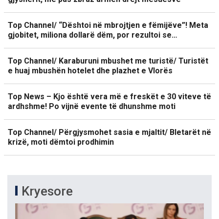
Top Channel/ “Dështoi në mbrojtjen e fëmijëve”! Meta
gjobitet, miliona dollarë dëm, por rezultoi se…
Top Channel/ Karaburuni mbushet me turistë/ Turistët
e huaj mbushën hotelet dhe plazhet e Vlorës
Top News – Kjo është vera më e freskët e 30 viteve të
ardhshme! Po vijnë evente të dhunshme moti
Top Channel/ Përgjysmohet sasia e mjaltit/ Bletarët në
krizë, moti dëmtoi prodhimin
Kryesore