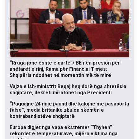
“Rruga jonë është e qartë”/ BE nën presion për
anëtarët e rinj, Rama për Financial Times:
Shqipëria ndodhet në momentin më të mirë
Vajza e ish-ministrit Beqaj heq dorë nga shtetësia
shqiptare, dekreti miratohet nga Presidenti
“Paguajnë 24 mijë paund dhe kalojnë me pasaporta
false”, media britanike zbulon skemën e
kontrabandistëve shqiptarë
Europa digjet nga vapa ekstreme/ “Thyhen”
rekordet e temperaturave, mijëra viktima nga