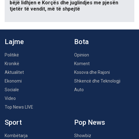
bëjë lidhjen e Korçës dhe juglindjes me pjesën
tjetër të vendit, më të shpejtë
Lajme
Bota
Politikë
Opinion
Kronikë
Koment
Aktualitet
Kosova dhe Rajoni
Ekonomi
Shkencë dhe Teknologji
Sociale
Auto
Video
Top News LIVE
Sport
Pop News
Kombëtarja
Showbiz