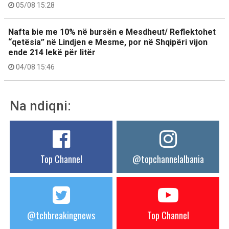
05/08 15:28
Nafta bie me 10% në bursën e Mesdheut/ Reflektohet
“qetësia” në Lindjen e Mesme, por në Shqipëri vijon
ende 214 lekë për litër
04/08 15:46
Na ndiqni:
Top Channel
@topchannelalbania
@tchbreakingnews
Top Channel