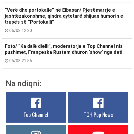
“Verë dhe portokalle” në Elbasan/ Pjesëmarrje e
jashtëzakonshme, qindra qytetarë shijuan humorin e
trupës së “Portokalli”
06/08 12:30
Foto/ “Ka dalë dielli”, moderatorja e Top Channel nis
pushimet, Françeska Rustem dhuron ‘show’ nga deti
05/08 21:56
Na ndiqni:
Top Channel
TCH Pop News