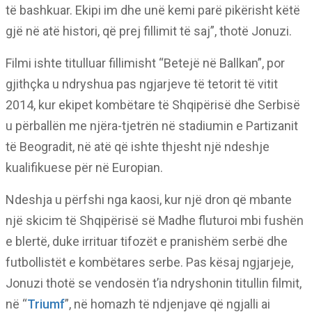
të bashkuar. Ekipi im dhe unë kemi parë pikërisht këtë
gjë në atë histori, që prej fillimit të saj”, thotë Jonuzi.
Filmi ishte titulluar fillimisht “Betejë në Ballkan”, por
gjithçka u ndryshua pas ngjarjeve të tetorit të vitit
2014, kur ekipet kombëtare të Shqipërisë dhe Serbisë
u përballën me njëra-tjetrën në stadiumin e Partizanit
të Beogradit, në atë që ishte thjesht një ndeshje
kualifikuese për në Europian.
Ndeshja u përfshi nga kaosi, kur një dron që mbante
një skicim të Shqipërisë së Madhe fluturoi mbi fushën
e blertë, duke irrituar tifozët e pranishëm serbë dhe
futbollistët e kombëtares serbe. Pas kësaj ngjarjeje,
Jonuzi thotë se vendosën t’ia ndryshonin titullin filmit,
në “
Triumf
”, në homazh të ndjenjave që ngjalli ai