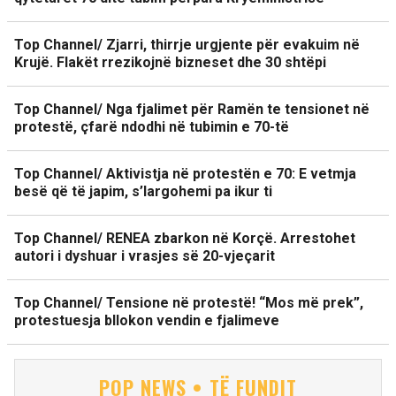
Top Channel/ Zjarri, thirrje urgjente për evakuim në
Krujë. Flakët rrezikojnë bizneset dhe 30 shtëpi
Top Channel/ Nga fjalimet për Ramën te tensionet në
protestë, çfarë ndodhi në tubimin e 70-të
Top Channel/ Aktivistja në protestën e 70: E vetmja
besë që të japim, s’largohemi pa ikur ti
Top Channel/ RENEA zbarkon në Korçë. Arrestohet
autori i dyshuar i vrasjes së 20-vjeçarit
Top Channel/ Tensione në protestë! “Mos më prek”,
protestuesja bllokon vendin e fjalimeve
POP NEWS • TË FUNDIT