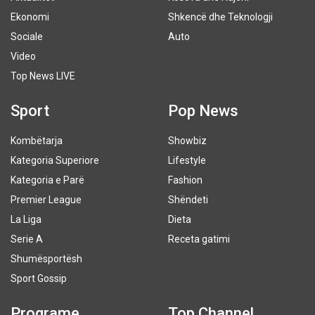
Ekonomi
Shkencë dhe Teknologji
Sociale
Auto
Video
Top News LIVE
Sport
Pop News
Kombëtarja
Showbiz
Kategoria Superiore
Lifestyle
Kategoria e Parë
Fashion
Premier League
Shëndeti
La Liga
Dieta
Serie A
Receta gatimi
Shumësportësh
Sport Gossip
Programe
Top Channel