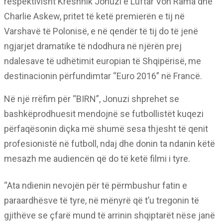
respektivisht Kreshnik Jonuzi e Luftar Von Rama dhe
Charlie Askew, pritet të ketë premierën e tij në
Varshavë të Polonisë, e në qendër të tij do të jenë
ngjarjet dramatike të ndodhura në njërën prej
ndalesave të udhëtimit europian të Shqipërisë, me
destinacionin përfundimtar “Euro 2016” në Francë.
Në një rrëfim për “BIRN”, Jonuzi shprehet se
bashkëprodhuesit mendojnë se futbollistët kuqezi
përfaqësonin diçka më shumë sesa thjesht të qenit
profesionistë në futboll, ndaj dhe donin ta ndanin këtë
mesazh me audiencën që do të ketë filmi i tyre.
“Ata ndienin nevojën për të përmbushur fatin e
paraardhësve të tyre, në mënyrë që t’u tregonin të
gjithëve se çfarë mund të arrinin shqiptarët nëse janë