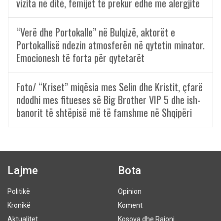
vizita në ditë, fëmijët të prekur edhe me alergjitë
“Verë dhe Portokalle” në Bulqizë, aktorët e
Portokallisë ndezin atmosferën në qytetin minator.
Emocionesh të forta për qytetarët
Foto/ “Kriset” miqësia mes Selin dhe Kristit, çfarë
ndodhi mes fitueses së Big Brother VIP 5 dhe ish-
banorit të shtëpisë më të famshme në Shqipëri
Lajme
Bota
Politikë
Opinion
Kronikë
Koment
Aktualitet
Kosova dhe Rajoni