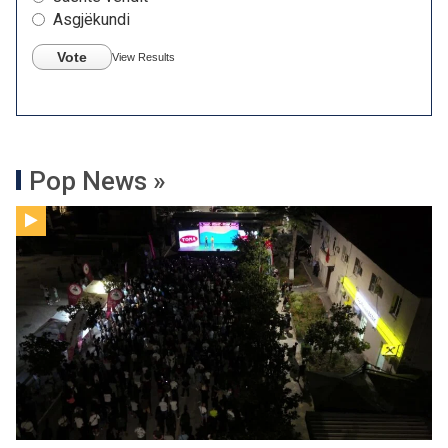
Asgjëkundi
Vote
View Results
Pop News »