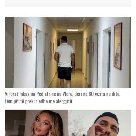
Virozat mbushin Pediatrinë në Vlorë, deri në 80 vizita në ditë,
fëmijët të prekur edhe me alergjitë