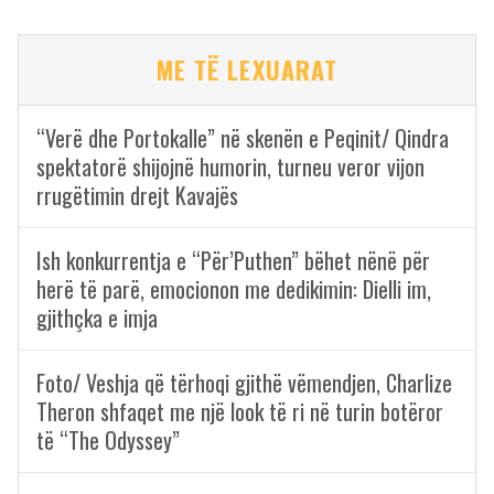
ME TË LEXUARAT
“Verë dhe Portokalle” në skenën e Peqinit/ Qindra
spektatorë shijojnë humorin, turneu veror vijon
rrugëtimin drejt Kavajës
Ish konkurrentja e “Për’Puthen” bëhet nënë për
herë të parë, emocionon me dedikimin: Dielli im,
gjithçka e imja
Foto/ Veshja që tërhoqi gjithë vëmendjen, Charlize
Theron shfaqet me një look të ri në turin botëror
të “The Odyssey”