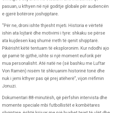
pasuan, u kthyen në një goditje globale për audiencën
e gjerë botërore joshqiptare.
“Për ne, droni ishte thjesht mjeti. Historia e vërtetë
ishin ata lojtarë dhe motivimi i tyre: shkaku se përse
ata kujdesen kaq shumë rreth të qenit shqiptarë.
Pikërisht këtë tentuam të eksploronim. Kur ndodhi ajo
që pamë të gjithë, ishte si një moment euforik për
mua personalisht. Atë natë ne (së bashku me Luftar
Von Ramën) nisëm të shkruanim historinë tonë dhe
nuk i jemi kthyer pas që prej atëherë”, vijon rrëfimin
Jonuzi.
Dokumentari 88-minutësh, që përfshin intervista dhe
momente speciale mbi futbollistët e kombëtares
shqiptare, është krijuar me një buxhet tejet të ulët dhe