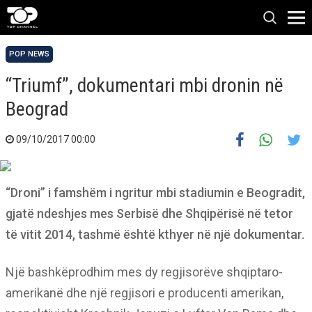
POP NEWS
“Triumf”, dokumentari mbi dronin në
Beograd
09/10/2017 00:00
“Droni” i famshëm i ngritur mbi stadiumin e Beogradit,
gjatë ndeshjes mes Serbisë dhe Shqipërisë në tetor
të vitit 2014, tashmë është kthyer në një dokumentar.
Një bashkëprodhim mes dy regjisorëve shqiptaro-
amerikanë dhe një regjisori e producenti amerikan,