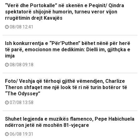
“Verë dhe Portokalle” në skenën e Peqinit/ Qindra
spektatorë shijojnë humorin, turneu veror vijon
rrugëtimin drejt Kavajës
08/08 12:41
Ish konkurrentja e “Për’Puthen” bëhet nënë për herë
të parë, emocionon me dedikimin: Dielli im, gjithçka e
imja
08/08 09:18
Foto/ Veshja që tërhoqi gjithë vëmendjen, Charlize
Theron shfaqet me një look të ri në turin botëror të
“The Odyssey”
07/08 13:58
Shuhet legjenda e muzikës flamenco, Pepe Habichuela
ndërron jetë në moshën 81-vjeçare
06/08 19:31