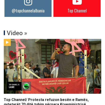
@topchannelalbania
Top Channel
Video »
Top Channel/ Protesta refuzon besën e Ramës,
qytetarët 70 ditë tubim përpara Kryeministrisë