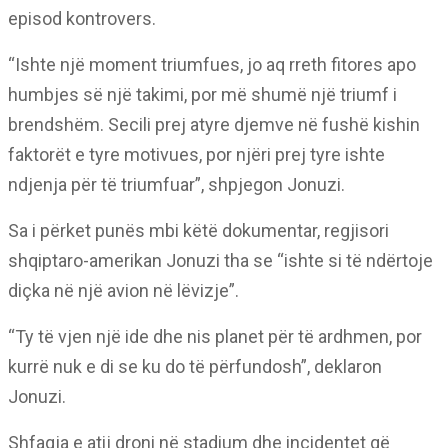
episod kontrovers.
“Ishte një moment triumfues, jo aq rreth fitores apo
humbjes së një takimi, por më shumë një triumf i
brendshëm. Secili prej atyre djemve në fushë kishin
faktorët e tyre motivues, por njëri prej tyre ishte
ndjenja për të triumfuar”, shpjegon Jonuzi.
Sa i përket punës mbi këtë dokumentar, regjisori
shqiptaro-amerikan Jonuzi tha se “ishte si të ndërtoje
diçka në një avion në lëvizje”.
“Ty të vjen një ide dhe nis planet për të ardhmen, por
kurrë nuk e di se ku do të përfundosh”, deklaron
Jonuzi.
Shfaqja e atij droni në stadium dhe incidentet që