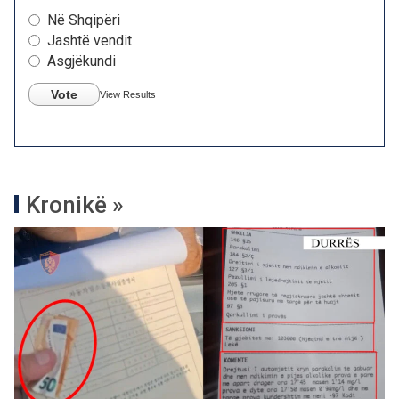
Në Shqipëri
Jashtë vendit
Asgjëkundi
Vote
View Results
Kronikë »