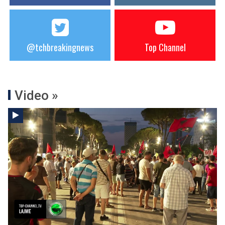
@tchbreakingnews
Top Channel
Video »