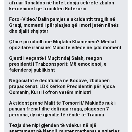
afruar Ronaldos në hotel, dosja sekrete zbulon
kërcënimet që tronditën Botërorin
Foto+Video/ Dalin pamjet e aksidentit tragjik në
Greqi, momenti i përplasjes që i mori jetën nënës
dhe djalit shqiptar
Çfarë po ndodh me Mojtaba Khamenein? Mediat
opozitare iraniane: Mund të vdesë në çdo moment
Gjesti i veçantë i Muçit ndaj Salah, reagon
presidenti i Trabzonsporit: Më emocionoi, e
falënderoj publikisht
Negociatat e dështuara në Kosovë, zbulohen
prapaskenat. LDK kërkon Presidentin për Vjosa
Osmanin, Kurti i ofron vetëm ministri
Aksident pranë Malit të Tomorrit/ Makinës nuk i
punuan frenat dhe doli nga rruga, plagosen 7
persona, dy në gjendje të rëndë te Trauma
Tezja dhe nipi gjenden të vdekur në një
apartament në Napoli, mister rrethanat e ngjarjes