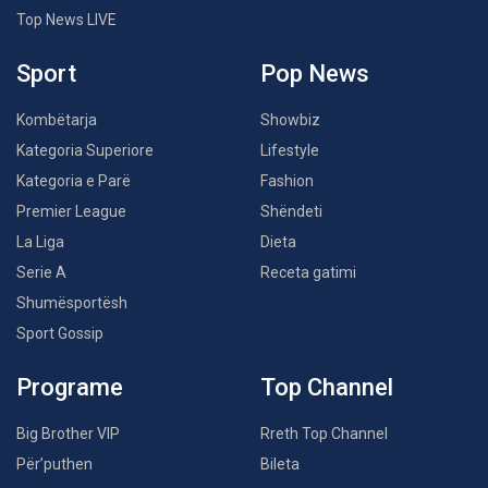
Top News LIVE
Sport
Pop News
Kombëtarja
Showbiz
Kategoria Superiore
Lifestyle
Kategoria e Parë
Fashion
Premier League
Shëndeti
La Liga
Dieta
Serie A
Receta gatimi
Shumësportësh
Sport Gossip
Programe
Top Channel
Big Brother VIP
Rreth Top Channel
Për’puthen
Bileta