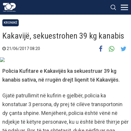
KRONIKË
Kakavijë, sekuestrohen 39 kg kanabis
21/06/2017 08:20
Policia Kufitare e Kakavijës ka sekuestruar 39 kg
kanabis sativa, në rrugën drejt liqenit të Kakavijës.
Gjatë patrullimit në kufirin e gjelbër, policia ka
konstatuar 3 persona, dy prej të cilëve transportonin
dy çanta shpine. Menjëherë, policia është vënë në
ndjekje të këtyre personave, ku u është bërë thirrje për
të ndaluar. Por, të tre shtetasit, duke përfituar nga