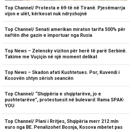
Top Channel/ Protesta e 69-të në Tiranë. Pjesëmarrja
vijon e ulët, kërkesat nuk ndryshojnë
Top Channel/ Senati amerikan miraton tarifa 500% për
naftën dhe gazin e importuar nga Rusia
Top News – Zelensky viziton për herë të parë Serbinë.
Takime me Vuçiçin në një moment delikat
Top News – Skadon afati Kushtetues. Por, Kuvendi i
Kosovën shtyn sërish seancën
Top Channel/ “Shqipëria e shqiptarëve, jo e
pushtetarëve”, protestuesit në bulevard: Rama SPAK-
YOU
Top Channel/ Plani i Rritjes, Shqipëria merr 212 mln
euro nga BE. Penalizohet Bosnja, Kosova mbetet pas