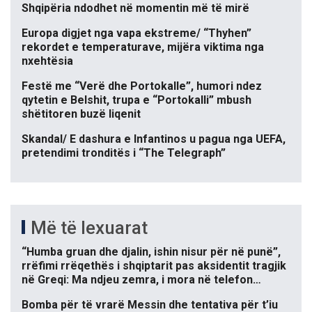
Shqipëria ndodhet në momentin më të mirë
Europa digjet nga vapa ekstreme/ “Thyhen”
rekordet e temperaturave, mijëra viktima nga
nxehtësia
Festë me “Verë dhe Portokalle”, humori ndez
qytetin e Belshit, trupa e “Portokalli” mbush
shëtitoren buzë liqenit
Skandal/ E dashura e Infantinos u pagua nga UEFA,
pretendimi tronditës i “The Telegraph”
Më të lexuarat
“Humba gruan dhe djalin, ishin nisur për në punë”,
rrëfimi rrëqethës i shqiptarit pas aksidentit tragjik
në Greqi: Ma ndjeu zemra, i mora në telefon…
Bomba për të vrarë Messin dhe tentativa për t’iu