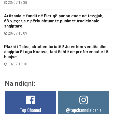
23/07 12:38
Artizania e fundit në Fier që punon ende në tezgjah,
68-vjeçarja e përkushtuar te punimet tradicionale
shqiptare
20/07 15:09
Plazhi i Tales, shtohen turistët! Jo vetëm vendës dhe
shqiptarët nga Kosova, tani është në preferencat e të
huajve
13/07 13:10
Na ndiqni:
Top Channel
@topchannelalbania