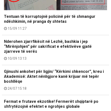
Tentuan të korruptojnë policinë për të shmangur
ndëshkimin, në pranga dy shtetas
15/09 11:27
Nderohen zjarrfikësit në Lezhë, bashkia i jep
“Mirënjohjen” për sakrificat e efektivëve gjatë
zjarreve të verës
10/09 13:13
Gjinushi ankohet për ligjin/ “Kërkimi shkencor”, kreu i
Akademisë: Aktet nënligjore kanë krijuar më tepër
boshllëqe
24/07 15:18
Fermat e frutave ekzotike! Fermerët shqiptarë po
shfrytëzojnë efektet e ngrohjes globale