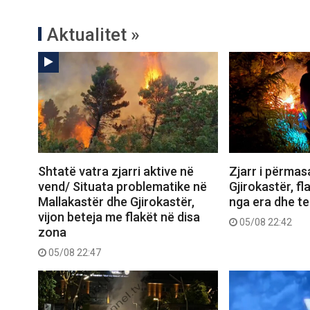
Aktualitet »
Shtatë vatra zjarri aktive në
Zjarr i përma
vend/ Situata problematike në
Gjirokastër, f
Mallakastër dhe Gjirokastër,
nga era dhe ter
vijon beteja me flakët në disa
05/08 22:42
zona
05/08 22:47