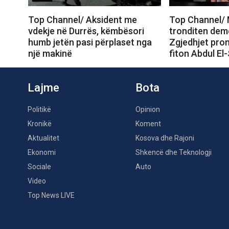
Top Channel/ Aksident me
Top Channel/ 
vdekje në Durrës, këmbësori
tronditen dem
humb jetën pasi përplaset nga
Zgjedhjet prom
një makinë
fiton Abdul El
Lajme
Bota
Politikë
Opinion
Kronikë
Koment
Aktualitet
Kosova dhe Rajoni
Ekonomi
Shkencë dhe Teknologji
Sociale
Auto
Video
Top News LIVE