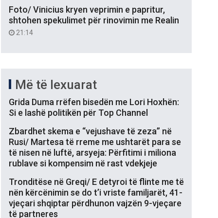
Foto/ Vinicius kryen veprimin e papritur,
shtohen spekulimet për rinovimin me Realin
21:14
Më të lexuarat
Grida Duma rrëfen bisedën me Lori Hoxhën:
Si e lashë politikën për Top Channel
Zbardhet skema e “vejushave të zeza” në
Rusi/ Martesa të rreme me ushtarët para se
të nisen në luftë, arsyeja: Përfitimi i miliona
rublave si kompensim në rast vdekjeje
Tronditëse në Greqi/ E detyroi të flinte me të
nën kërcënimin se do t’i vriste familjarët, 41-
vjeçari shqiptar përdhunon vajzën 9-vjeçare
të partneres