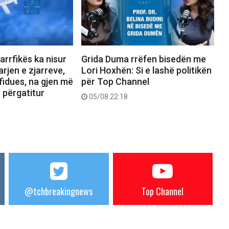
jarrfikës ka nisur
Grida Duma rrëfen bisedën me
rjen e zjarreve,
Lori Hoxhën: Si e lashë politikën
fidues, na gjen më
për Top Channel
ë përgatitur
05/08 22:18
@tchbreakingnews
Top Channel