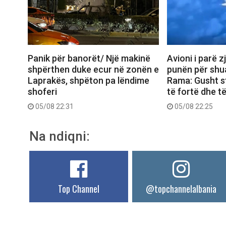
Panik për banorët/ Një makinë
Avioni i parë z
shpërthen duke ecur në zonën e
punën për shua
Laprakës, shpëton pa lëndime
Rama: Gusht s
shoferi
të fortë dhe t
05/08 22:31
05/08 22:25
Na ndiqni:
Top Channel
@topchannelalbania