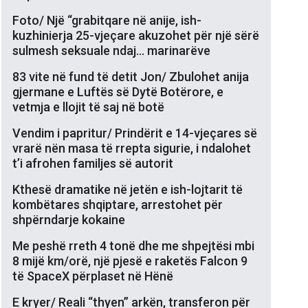
Foto/ Një “grabitqare në anije, ish-
kuzhinierja 25-vjeçare akuzohet për një sërë
sulmesh seksuale ndaj… marinarëve
83 vite në fund të detit Jon/ Zbulohet anija
gjermane e Luftës së Dytë Botërore, e
vetmja e llojit të saj në botë
Vendim i papritur/ Prindërit e 14-vjeçares së
vrarë nën masa të rrepta sigurie, i ndalohet
t’i afrohen familjes së autorit
Kthesë dramatike në jetën e ish-lojtarit të
kombëtares shqiptare, arrestohet për
shpërndarje kokaine
Me peshë rreth 4 tonë dhe me shpejtësi mbi
8 mijë km/orë, një pjesë e raketës Falcon 9
të SpaceX përplaset në Hënë
E kryer/ Reali “thyen” arkën, transferon për