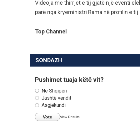
Videoja me thirrjet e tij gjatë një eventi el
parë nga kryeministri Rama në profilin e ti
Top Channel
SONDAZH
Pushimet tuaja këtë vit?
Në Shqipëri
Jashtë vendit
Asgjëkundi
Vote
View Results