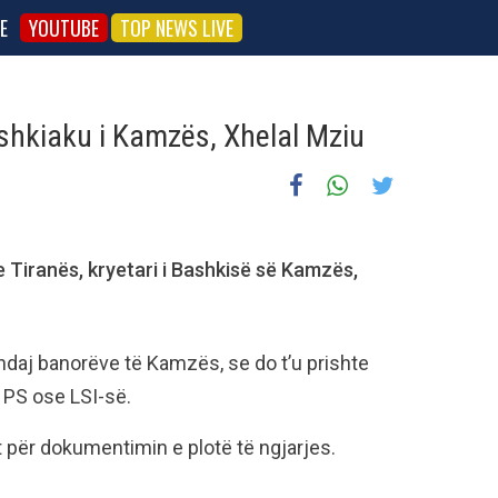
E
YOUTUBE
TOP NEWS LIVE
shkiaku i Kamzës, Xhelal Mziu
e Tiranës, kryetari i Bashkisë së Kamzës,
ndaj banorëve të Kamzës, se do t’u prishte
 PS ose LSI-së.
t për dokumentimin e plotë të ngjarjes.