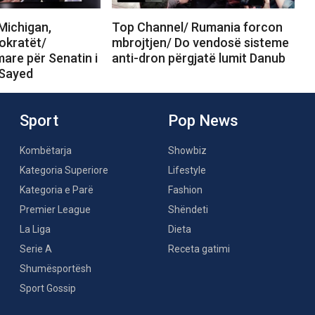
Michigan,
Top Channel/ Rumania forcon
okratët/
mbrojtjen/ Do vendosë sisteme
are për Senatin i
anti-dron përgjatë lumit Danub
-Sayed
Sport
Pop News
Kombëtarja
Showbiz
Kategoria Superiore
Lifestyle
Kategoria e Parë
Fashion
Premier League
Shëndeti
La Liga
Dieta
Serie A
Receta gatimi
Shumësportësh
Sport Gossip