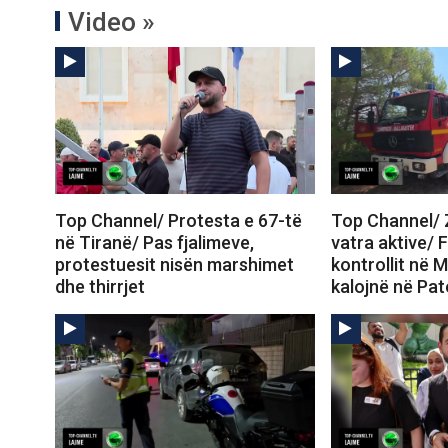
Video »
Top Channel/ Protesta e 67-të
Top Channel/ Z
në Tiranë/ Pas fjalimeve,
vatra aktive/ 
protestuesit nisën marshimet
kontrollit në M
dhe thirrjet
kalojnë në Pa