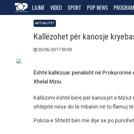
LAJME
VIDEO
SPORT
POP NEWS
PROGRAM
AKTUALITET
Kallëzohet për kanosje kryeba
20/06/2017 00:00
Është kallëzuar penalisht në Prokurorinë 
Xhelal Mziu.
Kallëzimi është bërë për kanosjet e Mziut 
shtëpitë nëse do të mbanin në to flamuj të
Policia e Shtetit bën me dije se po punohe