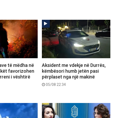
save të mëdha në
Aksident me vdekje në Durrës,
lakët favorizohen
këmbësori humb jetën pasi
reni i vështirë
përplaset nga një makinë
05/08 22:34