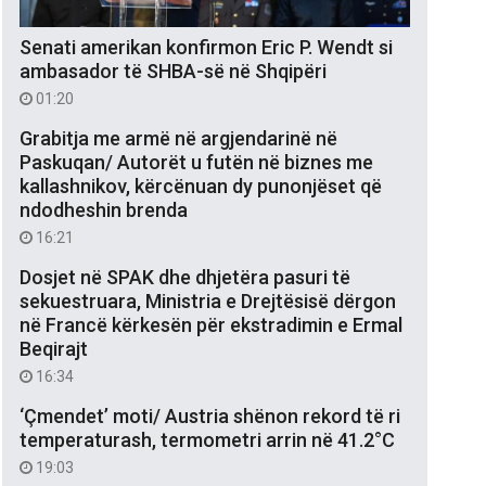
Senati amerikan konfirmon Eric P. Wendt si
ambasador të SHBA-së në Shqipëri
01:20
Grabitja me armë në argjendarinë në
Paskuqan/ Autorët u futën në biznes me
kallashnikov, kërcënuan dy punonjëset që
ndodheshin brenda
16:21
Dosjet në SPAK dhe dhjetëra pasuri të
sekuestruara, Ministria e Drejtësisë dërgon
në Francë kërkesën për ekstradimin e Ermal
Beqirajt
16:34
‘Çmendet’ moti/ Austria shënon rekord të ri
temperaturash, termometri arrin në 41.2°C
19:03