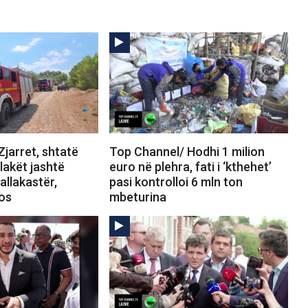
jarret, shtatë
Top Channel/ Hodhi 1 milion
Flakët jashtë
euro në plehra, fati i ‘kthehet’
allakastër,
pasi kontrolloi 6 mln ton
tos
mbeturina