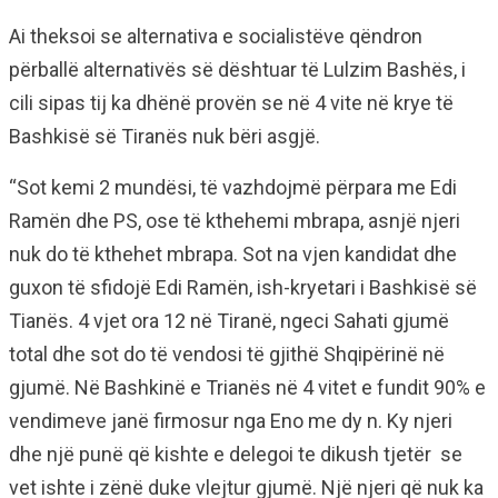
Ai theksoi se alternativa e socialistëve qëndron
përballë alternativës së dështuar të Lulzim Bashës, i
cili sipas tij ka dhënë provën se në 4 vite në krye të
Bashkisë së Tiranës nuk bëri asgjë.
“Sot kemi 2 mundësi, të vazhdojmë përpara me Edi
Ramën dhe PS, ose të kthehemi mbrapa, asnjë njeri
nuk do të kthehet mbrapa. Sot na vjen kandidat dhe
guxon të sfidojë Edi Ramën, ish-kryetari i Bashkisë së
Tianës. 4 vjet ora 12 në Tiranë, ngeci Sahati gjumë
total dhe sot do të vendosi të gjithë Shqipërinë në
gjumë. Në Bashkinë e Trianës në 4 vitet e fundit 90% e
vendimeve janë firmosur nga Eno me dy n. Ky njeri
dhe një punë që kishte e delegoi te dikush tjetër se
vet ishte i zënë duke vlejtur gjumë. Një njeri që nuk ka