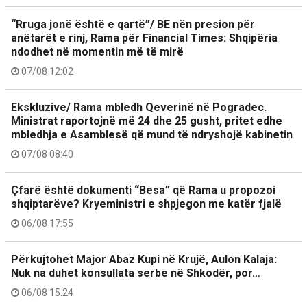
“Rruga jonë është e qartë”/ BE nën presion për
anëtarët e rinj, Rama për Financial Times: Shqipëria
ndodhet në momentin më të mirë
07/08 12:02
Ekskluzive/ Rama mbledh Qeverinë në Pogradec.
Ministrat raportojnë më 24 dhe 25 gusht, pritet edhe
mbledhja e Asamblesë që mund të ndryshojë kabinetin
07/08 08:40
Çfarë është dokumenti “Besa” që Rama u propozoi
shqiptarëve? Kryeministri e shpjegon me katër fjalë
06/08 17:55
Përkujtohet Major Abaz Kupi në Krujë, Aulon Kalaja:
Nuk na duhet konsullata serbe në Shkodër, por…
06/08 15:24