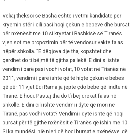
Veliaj theksoi se Basha është i vetmi kandidatë për
kryeministër i cili pasi hoqi çekun e bebeve dhe bursat
për nxënësit me 10 si kryetar i Bashkisë së Tiranës
vjen sot me propozimin për të vendosur vakte falas
nëpër shkolla. “E dëgjova dje tha, kopshtet dhe
çerdhet do ti bëjmë të gjitha pa lekë. E dini si ishte
vendim i parë pasi vodhi votat, 10 votat në Trianës në
2011, vendimi i parë ishte që të hiqte çekun e bebes
që për 11 vjet Edi Rama ja jepte çdo bebe që lindte në
Tiranë. E hoqi. Pastaj tha do t’i bëj drekat falas në
shkollë. E dini cili ishte vendimi i dytë që mori në
Tiranë, pas vodhi votat? Vendimi i dytë ishte që hoqi
bursat për të gjithë nxënësit e Tiranës që ishin me 10.
Si ka mundësi, një njeri që hoqi bursat e nxënësve, që