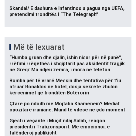
Skandal/ E dashura e Infantinos u pagua nga UEFA,
pretendimi tronditës i “The Telegraph”
Më të lexuarat
“Humba gruan dhe djalin, ishin nisur për në punë”,
rrëfimi rrëqethës i shqiptarit pas aksidentit tragjik
në Greqi: Ma ndjeu zemra, i mora në telefon…
Bomba për të vrarë Messin dhe tentativa për t’iu
afruar Ronaldos në hotel, dosja sekrete zbulon
kërcënimet që tronditën Botërorin
Çfarë po ndodh me Mojtaba Khamenein? Mediat
opozitare iraniane: Mund të vdesë në çdo moment
Gjesti i veçantë i Muçit ndaj Salah, reagon
presidenti i Trabzonsporit: Më emocionoi, e
falënderoj publikisht