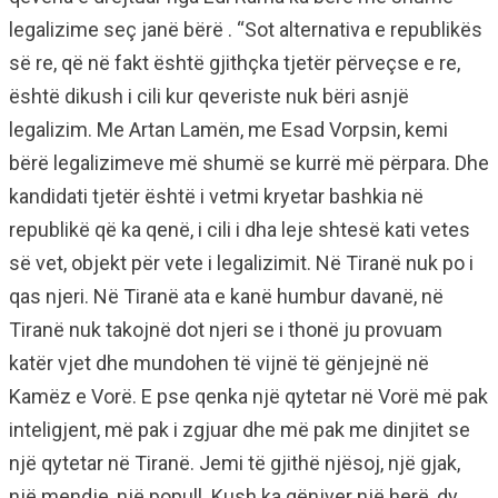
legalizime seç janë bërë . “Sot alternativa e republikës
së re, që në fakt është gjithçka tjetër përveçse e re,
është dikush i cili kur qeveriste nuk bëri asnjë
legalizim. Me Artan Lamën, me Esad Vorpsin, kemi
bërë legalizimeve më shumë se kurrë më përpara. Dhe
kandidati tjetër është i vetmi kryetar bashkia në
republikë që ka qenë, i cili i dha leje shtesë kati vetes
së vet, objekt për vete i legalizimit. Në Tiranë nuk po i
qas njeri. Në Tiranë ata e kanë humbur davanë, në
Tiranë nuk takojnë dot njeri se i thonë ju provuam
katër vjet dhe mundohen të vijnë të gënjejnë në
Kamëz e Vorë. E pse qenka një qytetar në Vorë më pak
inteligjent, më pak i zgjuar dhe më pak me dinjitet se
një qytetar në Tiranë. Jemi të gjithë njësoj, një gjak,
një mendje, një popull. Kush ka gënjyer një herë, dy