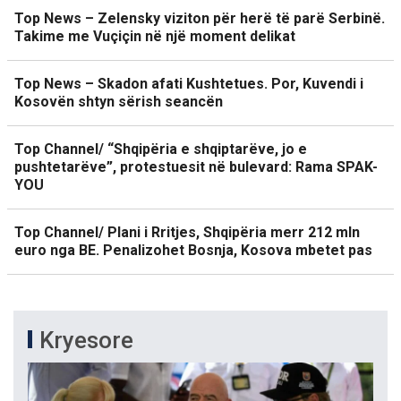
Top News – Zelensky viziton për herë të parë Serbinë.
Takime me Vuçiçin në një moment delikat
Top News – Skadon afati Kushtetues. Por, Kuvendi i
Kosovën shtyn sërish seancën
Top Channel/ “Shqipëria e shqiptarëve, jo e
pushtetarëve”, protestuesit në bulevard: Rama SPAK-
YOU
Top Channel/ Plani i Rritjes, Shqipëria merr 212 mln
euro nga BE. Penalizohet Bosnja, Kosova mbetet pas
Kryesore