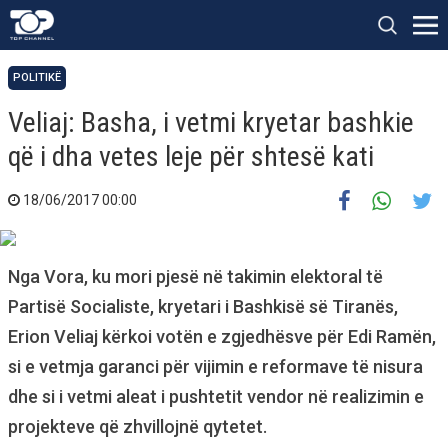
POLITIKË
Veliaj: Basha, i vetmi kryetar bashkie
që i dha vetes leje për shtesë kati
18/06/2017 00:00
Nga Vora, ku mori pjesë në takimin elektoral të
Partisë Socialiste, kryetari i Bashkisë së Tiranës,
Erion Veliaj kërkoi votën e zgjedhësve për Edi Ramën,
si e vetmja garanci për vijimin e reformave të nisura
dhe si i vetmi aleat i pushtetit vendor në realizimin e
projekteve që zhvillojnë qytetet.