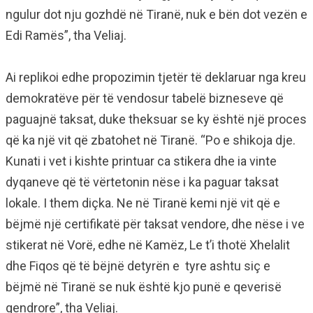
ngulur dot nju gozhdë në Tiranë, nuk e bën dot vezën e
Edi Ramës”, tha Veliaj.
Ai replikoi edhe propozimin tjetër të deklaruar nga kreu
demokratëve për të vendosur tabelë bizneseve që
paguajnë taksat, duke theksuar se ky është një proces
që ka një vit që zbatohet në Tiranë. “Po e shikoja dje.
Kunati i vet i kishte printuar ca stikera dhe ia vinte
dyqaneve që të vërtetonin nëse i ka paguar taksat
lokale. I them diçka. Ne në Tiranë kemi një vit që e
bëjmë një certifikatë për taksat vendore, dhe nëse i ve
stikerat në Vorë, edhe në Kamëz, Le t’i thotë Xhelalit
dhe Fiqos që të bëjnë detyrën e tyre ashtu siç e
bëjmë në Tiranë se nuk është kjo punë e qeverisë
qendrore”, tha Veliaj.