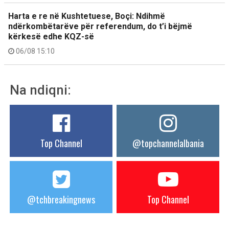
Harta e re në Kushtetuese, Boçi: Ndihmë
ndërkombëtarëve për referendum, do t’i bëjmë
kërkesë edhe KQZ-së
06/08 15:10
Na ndiqni:
Top Channel
@topchannelalbania
@tchbreakingnews
Top Channel