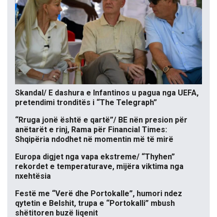
Skandal/ E dashura e Infantinos u pagua nga UEFA,
pretendimi tronditës i “The Telegraph”
“Rruga jonë është e qartë”/ BE nën presion për
anëtarët e rinj, Rama për Financial Times:
Shqipëria ndodhet në momentin më të mirë
Europa digjet nga vapa ekstreme/ “Thyhen”
rekordet e temperaturave, mijëra viktima nga
nxehtësia
Festë me “Verë dhe Portokalle”, humori ndez
qytetin e Belshit, trupa e “Portokalli” mbush
shëtitoren buzë liqenit