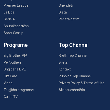
Premier League
Shëndeti
La Liga
Dieta
Serie A
Receta gatimi
Shumësportësh
Sport Gossip
Programe
Top Channel
Big Brother VIP
Rreth Top Channel
Për’puthen
Bileta
Shqipëria LIVE
Kontakt
Fiks Fare
Puno në Top Channel
Video
Privacy Policy & Terms of Use
Të gjitha programet
Aksesueshmëria
Guida TV