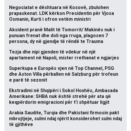
Negociatat e dështuara në Kosovë, zbulohen
prapaskenat. LDK kërkon Presidentin për Vjosa
Osmanin, Kurti i ofron vetëm ministri
Aksident pranë Malit të Tomorrit/ Makinës nuk i
punuan frenat dhe doli nga rruga, plagosen 7
persona, dy në gjendje të rëndë te Trauma
Tezja dhe nipi gjenden të vdekur në një
apartament në Napoli, mister rrethanat e ngjarjes
Superkupa e Europës vjen në Top Channel, PSG
dhe Aston Villa përballen në Salzburg për trofeun
e parë të sezonit
Ekstradimi në Shqipëri i Sokol Hoxhës, Ambasada
Amerikane: SHBA nuk është strehë për ata që
keqpërdorin emigracioni për t’i shpëtuar ligjit
Arabia Saudite, Turqia dhe Pakistani firmosin pakt
mbrojtjeje, sulmi ndaj njërit konsiderohet sulm ndaj
të gjithëve