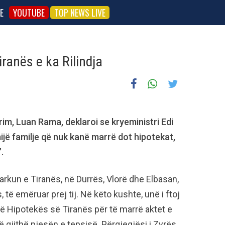
E
YOUTUBE
TOP NEWS LIVE
ranës e ka Rilindja
grim, Luan Rama, deklaroi se kryeministri Edi
ijë familje që nuk kanë marrë dot hipotekat,
.
Qarkun e Tiranës, në Durrës, Vlorë dhe Elbasan,
, të emëruar prej tij. Në këto kushte, unë i ftoj
në Hipotekës së Tiranës për të marrë aktet e
ë gjithë pjesën e tepsisë. Përgjegjësi i Zyrës