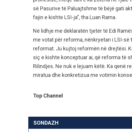
së Pasurive të Paluajtshme të bëjë gati akt
fajin e kishte LSI-ja”, tha Luan Rama.
Në lidhje me deklaratën tjetër të Edi Ramë
me votat për reforma, nënkryetari i LSI-s
reformat. Ju kujtoj reformën në drejtësi. K
siç e kishte konceptuar ai, që reforma të 
Rilindjes. Ne nuk e lejuam këtë. Ka qenë r
miratua dhe konkretizua me votimin konse
Top Channel
SONDAZH