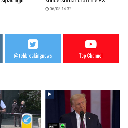
sipas ligjit
kundërshtuar draftin e PS
06/08 14:32
@tchbreakingnews
Top Channel