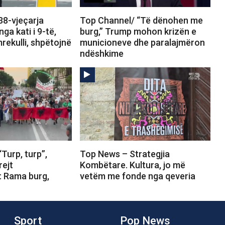
38-vjeçarja
Top Channel/ “Të dënohen me
ga kati i 9-të,
burg,” Trump mohon krizën e
rekulli, shpëtojnë
municioneve dhe paralajmëron
ndëshkime
Turp, turp”,
Top News – Strategjia
rejt
Kombëtare. Kultura, jo më
: Rama burg,
vetëm me fonde nga qeveria
Sport
Pop News