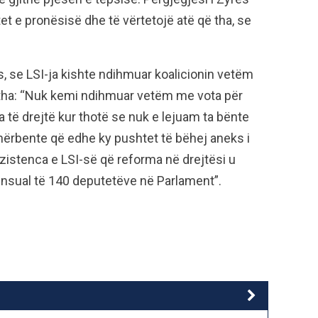
et e pronësisë dhe të vërtetojë atë që tha, se
s, se LSI-ja kishte ndihmuar koalicionin vetëm
ë tha: “Nuk kemi ndihmuar vetëm me vota për
a të drejtë kur thotë se nuk e lejuam ta bënte
shërbente që edhe ky pushtet të bëhej aneks i
ezistenca e LSI-së që reforma në drejtësi u
nsual të 140 deputetëve në Parlament”.