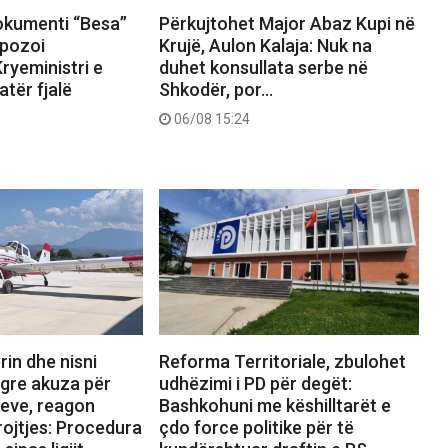
okumenti “Besa”
Përkujtohet Major Abaz Kupi në
pozoi
Krujë, Aulon Kalaja: Nuk na
ryeministri e
duhet konsullata serbe në
tër fjalë
Shkodër, por…
06/08 15:24
rin dhe nisni
Reforma Territoriale, zbulohet
ngre akuza për
udhëzimi i PD për degët:
reve, reagon
Bashkohuni me këshilltarët e
rojtjes: Procedura
çdo force politike për të