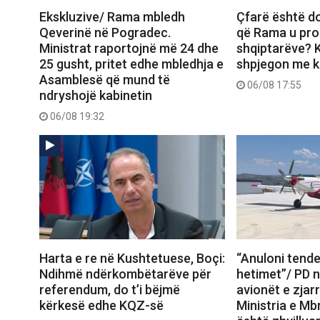
Ekskluzive/ Rama mbledh
Çfarë është d
Qeverinë në Pogradec.
që Rama u pro
Ministrat raportojnë më 24 dhe
shqiptarëve? K
25 gusht, pritet edhe mbledhja e
shpjegon me ka
Asamblesë që mund të
06/08 17:55
ndryshojë kabinetin
06/08 19:32
Harta e re në Kushtetuese, Boçi:
“Anuloni tende
Ndihmë ndërkombëtarëve për
hetimet”/ PD 
referendum, do t’i bëjmë
avionët e zjar
kërkesë edhe KQZ-së
Ministria e Mb