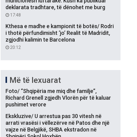
municionesh luftarake: Kush ka publikuar
deklarata tradhtare, të dënohet me burg
17:48
Kthesa e madhe e kampionit të botës/ Rodri
i thotë përfundimisht ‘jo’ Realit të Madridit,
zgjodhi kalimin te Barcelona
20:12
Më të lexuarat
Foto/ “Shqipëria me miq dhe familje”,
Richard Grenell zgjedh Vlorën për të kaluar
pushimet verore
Ekskluzive/ U arrestua pas 30 vitesh në
arrati vrasësi i vëllezërve në Patos dhe një
vajze në Belgjikë, SHBA ekstradon në
Shqipëri Sokol Hoxhën