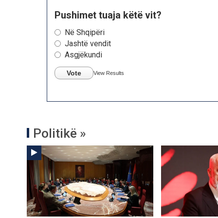
Pushimet tuaja këtë vit?
Në Shqipëri
Jashtë vendit
Asgjëkundi
Vote
View Results
Politikë »