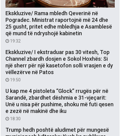
Ekskluzive/ Rama mbledh Qeverinë në
Pogradec. Ministrat raportojnë më 24 dhe
25 gusht, pritet edhe mbledhja e Asamblesë
që mund të ndryshojë kabinetin
19:32
Ekskluzive/ I ekstraduar pas 30 vitesh, Top
Channel zbardh dosjen e Sokol Hoxhës: Si
një sherr për një kasetofon solli vrasjen e dy
vëllezërve në Patos
19:50
U kap me 4 pistoleta “Glock” rrugës për në
Sarandë, zbardhet dëshmia e 31-vjeçarit:
Unë u nisa për pushime, shoku më futi qesen
e zezë në makinë dhe iku
18:30
Trump hedh poshtë aludimet për mungesë