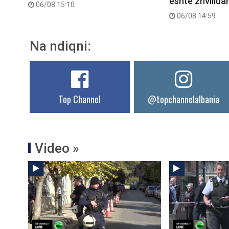
është zhvilluar 
06/08 15:10
06/08 14:59
Na ndiqni:
Top Channel
@topchannelalbania
Video »