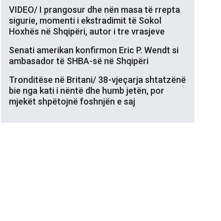
VIDEO/ I prangosur dhe nën masa të rrepta
sigurie, momenti i ekstradimit të Sokol
Hoxhës në Shqipëri, autor i tre vrasjeve
Senati amerikan konfirmon Eric P. Wendt si
ambasador të SHBA-së në Shqipëri
Tronditëse në Britani/ 38-vjeçarja shtatzënë
bie nga kati i nëntë dhe humb jetën, por
mjekët shpëtojnë foshnjën e saj