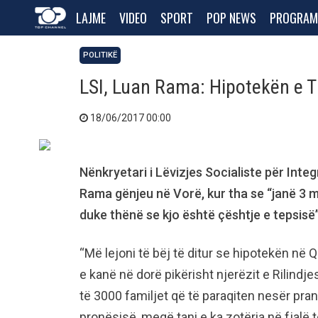
LAJME
VIDEO
SPORT
POP NEWS
PROGRAM
POLITIKË
LSI, Luan Rama: Hipotekën e Ti
18/06/2017 00:00
Nënkryetari i Lëvizjes Socialiste për Inte
Rama gënjeu në Vorë, kur tha se “janë 3 m
duke thënë se kjo është çështje e tepsisë”
“Më lejoni të bëj të ditur se hipotekën në 
e kanë në dorë pikërisht njerëzit e Rilindjes
të 3000 familjet që të paraqiten nesër pra
pronësisë, meqë tani e ka zotëria në fjalë t