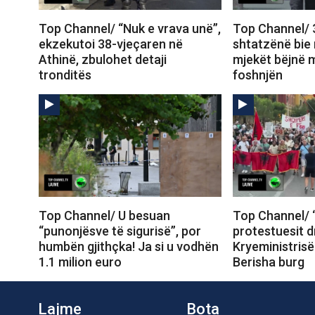
Top Channel/ “Nuk e vrava unë”,
Top Channel/ 
ekzekutoi 38-vjeçaren në
shtatzënë bie n
Athinë, zbulohet detaji
mjekët bëjnë m
tronditës
foshnjën
Top Channel/ U besuan
Top Channel/ “
“punonjësve të sigurisë”, por
protestuesit d
humbën gjithçka! Ja si u vodhën
Kryeministrisë
1.1 milion euro
Berisha burg
Lajme
Bota