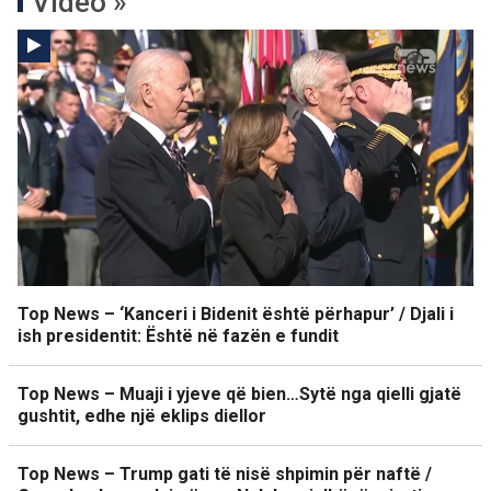
Video »
Top News – ‘Kanceri i Bidenit është përhapur’ / Djali i
ish presidentit: Është në fazën e fundit
Top News – Muaji i yjeve që bien…Sytë nga qielli gjatë
gushtit, edhe një eklips diellor
Top News – Trump gati të nisë shpimin për naftë /