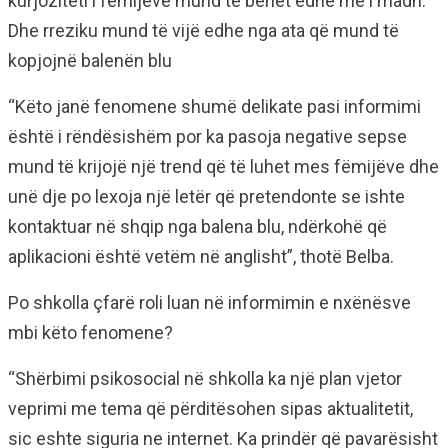
kurjoziteti i fëmijëve mund të bëhet edhe më i madh.
Dhe rreziku mund të vijë edhe nga ata që mund të
kopjojnë balenën blu
“Këto janë fenomene shumë delikate pasi informimi
është i rëndësishëm por ka pasoja negative sepse
mund të krijojë një trend që të luhet mes fëmijëve dhe
unë dje po lexoja një letër që pretendonte se ishte
kontaktuar në shqip nga balena blu, ndërkohë që
aplikacioni është vetëm në anglisht”, thotë Belba.
Po shkolla çfarë roli luan në informimin e nxënësve
mbi këto fenomene?
“Shërbimi psikosocial në shkolla ka një plan vjetor
veprimi me tema që përditësohen sipas aktualitetit,
sic eshte siguria ne internet. Ka prindër që pavarësisht