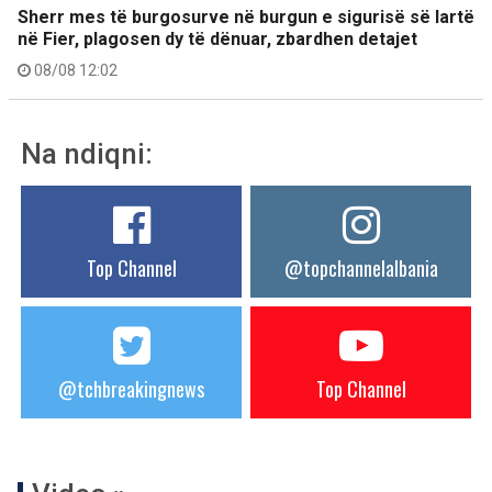
Sherr mes të burgosurve në burgun e sigurisë së lartë
në Fier, plagosen dy të dënuar, zbardhen detajet
08/08 12:02
Na ndiqni:
Top Channel
@topchannelalbania
@tchbreakingnews
Top Channel