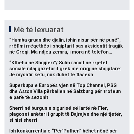
Më të lexuarat
“Humba gruan dhe djalin, ishin nisur për në punë”,
rrëfimi rrëqethës i shqiptarit pas aksidentit tragjik
në Greqi: Ma ndjeu zemra, i mora në telefon…
“Kthehu në Shqipëri”/ Sulm racist në rrjetet
sociale ndaj gazetarit grek me origjinë shqiptare:
Je mysafir këtu, nuk duhet të flasësh
Superkupa e Europës vjen në Top Channel, PSG
dhe Aston Villa përballen në Salzburg për trofeun
e parë të sezonit
Sherri në burgun e sigurisë së lartë në Fier,
plagoset anëtari i grupit të Bajrajve dhe një tjetër,
si nisi sherri
Ish konkurrentja e “Për’Puthen” bëhet nënë për