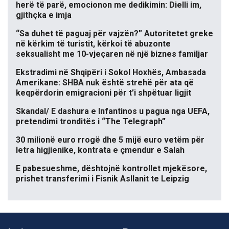
herë të parë, emocionon me dedikimin: Dielli im,
gjithçka e imja
“Sa duhet të paguaj për vajzën?” Autoritetet greke
në kërkim të turistit, kërkoi të abuzonte
seksualisht me 10-vjeçaren në një biznes familjar
Ekstradimi në Shqipëri i Sokol Hoxhës, Ambasada
Amerikane: SHBA nuk është strehë për ata që
keqpërdorin emigracioni për t’i shpëtuar ligjit
Skandal/ E dashura e Infantinos u pagua nga UEFA,
pretendimi tronditës i “The Telegraph”
30 milionë euro rrogë dhe 5 mijë euro vetëm për
letra higjienike, kontrata e çmendur e Salah
E pabesueshme, dështojnë kontrollet mjekësore,
prishet transferimi i Fisnik Asllanit te Leipzig