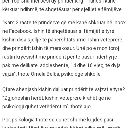
për Top Channel sesi dy prindër larg Tiranës i kanë
kërkuar ndihmë, të shqetësuar për sjelljet e fëmijëve
“Kam 2 raste të prindërve që më kanë shkruar në inbox
në Facebook. Ishin të shqetësuar si fëmijët e tyre
kishin disa sjellje të papërshtatshme. Ishin vetëprerë
dhe prindërit ishin të merakosur. Unë po e monitoroj
rastin kryesisht me prindërit për të pasur ndërhyrje
pak më delikate. adoleshente, 14 dhe 16 vjeç, të dyja
vajza”, thotë Ornela Belba, psikologe shkolle.
Çfarë shenjash kishin dalluar prindërit te vajzat e tyre?
“Zgjoheshin herët, kishin vetëprerë krahët që në
psikologji quhet vetëdëmtim”, thotë ajo.
Por, psikologia thotë se duhet shumë kujdes pasi