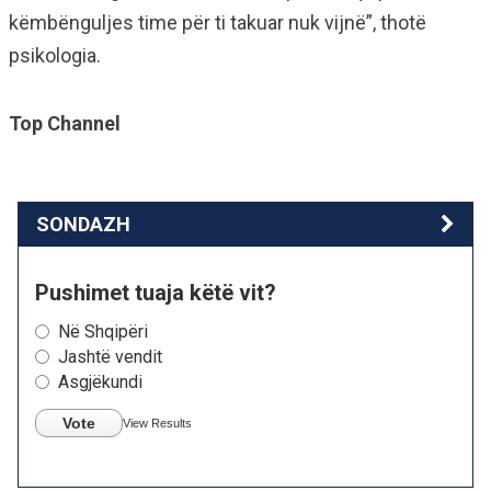
këmbënguljes time për ti takuar nuk vijnë”, thotë
psikologia.
Top Channel
SONDAZH
Pushimet tuaja këtë vit?
Në Shqipëri
Jashtë vendit
Asgjëkundi
Vote
View Results