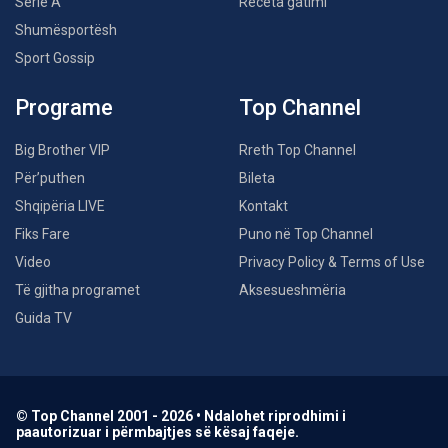
Serie A
Receta gatimi
Shumësportësh
Sport Gossip
Programe
Top Channel
Big Brother VIP
Rreth Top Channel
Për’puthen
Bileta
Shqipëria LIVE
Kontakt
Fiks Fare
Puno në Top Channel
Video
Privacy Policy & Terms of Use
Të gjitha programet
Aksesueshmëria
Guida TV
© Top Channel 2001 - 2026 • Ndalohet riprodhimi i
paautorizuar i përmbajtjes së kësaj faqeje.