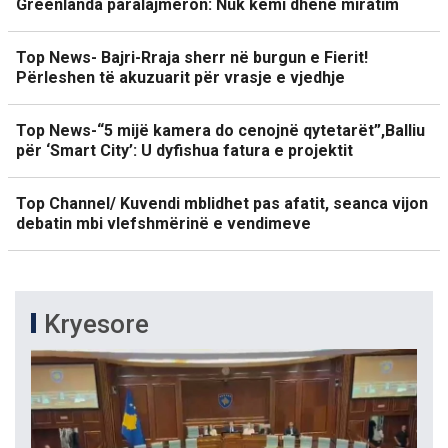
Greenlanda paralajmëron: Nuk kemi dhënë miratim
Top News- Bajri-Rraja sherr në burgun e Fierit!
Përleshen të akuzuarit për vrasje e vjedhje
Top News-“5 mijë kamera do cenojnë qytetarët”,Balliu
për ‘Smart City’: U dyfishua fatura e projektit
Top Channel/ Kuvendi mblidhet pas afatit, seanca vijon
debatin mbi vlefshmërinë e vendimeve
Kryesore