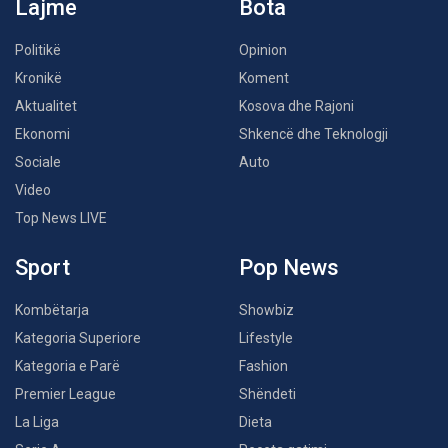
Lajme
Bota
Politikë
Opinion
Kronikë
Koment
Aktualitet
Kosova dhe Rajoni
Ekonomi
Shkencë dhe Teknologji
Sociale
Auto
Video
Top News LIVE
Sport
Pop News
Kombëtarja
Showbiz
Kategoria Superiore
Lifestyle
Kategoria e Parë
Fashion
Premier League
Shëndeti
La Liga
Dieta