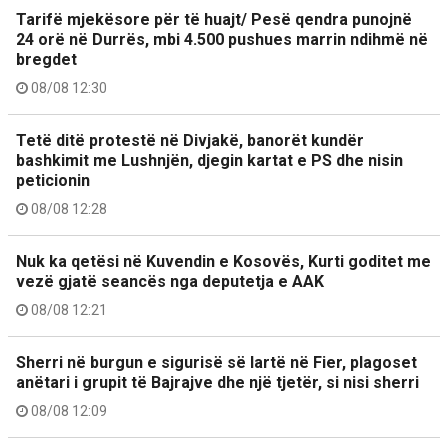
Tarifë mjekësore për të huajt/ Pesë qendra punojnë
24 orë në Durrës, mbi 4.500 pushues marrin ndihmë në
bregdet
08/08 12:30
Tetë ditë protestë në Divjakë, banorët kundër
bashkimit me Lushnjën, djegin kartat e PS dhe nisin
peticionin
08/08 12:28
Nuk ka qetësi në Kuvendin e Kosovës, Kurti goditet me
vezë gjatë seancës nga deputetja e AAK
08/08 12:21
Sherri në burgun e sigurisë së lartë në Fier, plagoset
anëtari i grupit të Bajrajve dhe një tjetër, si nisi sherri
08/08 12:09