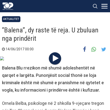
AKTUALITET
“Balena”, dy raste të reja. U zbuluan
nga prindërit
14/06/2017 00:00
Balena Blu rrezikon më shumë adoleshentët në
qarqet e largëta. Punonjësit social thonë se loja
kriminale është më shumë e pranishme në qytetet e
vogla, ku informacioni i prindërve është i kufizuar.
Ornela Belba, psikologe në 2 shkolla 9-vjeçare tregon