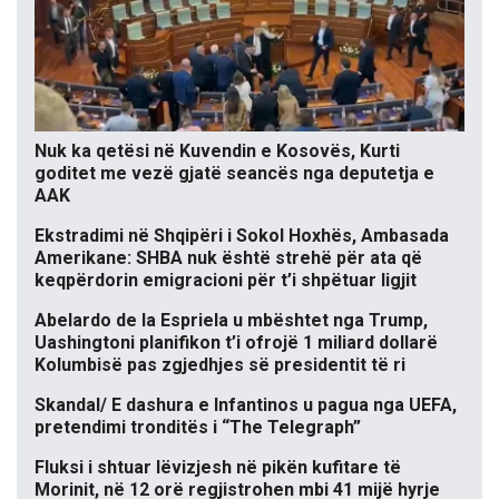
Nuk ka qetësi në Kuvendin e Kosovës, Kurti
goditet me vezë gjatë seancës nga deputetja e
AAK
Ekstradimi në Shqipëri i Sokol Hoxhës, Ambasada
Amerikane: SHBA nuk është strehë për ata që
keqpërdorin emigracioni për t’i shpëtuar ligjit
Abelardo de la Espriela u mbështet nga Trump,
Uashingtoni planifikon t’i ofrojë 1 miliard dollarë
Kolumbisë pas zgjedhjes së presidentit të ri
Skandal/ E dashura e Infantinos u pagua nga UEFA,
pretendimi tronditës i “The Telegraph”
Fluksi i shtuar lëvizjesh në pikën kufitare të
Morinit, në 12 orë regjistrohen mbi 41 mijë hyrje