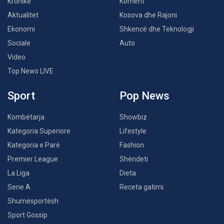
Kronikë
Koment
Aktualitet
Kosova dhe Rajoni
Ekonomi
Shkencë dhe Teknologji
Sociale
Auto
Video
Top News LIVE
Sport
Pop News
Kombëtarja
Showbiz
Kategoria Superiore
Lifestyle
Kategoria e Parë
Fashion
Premier League
Shëndeti
La Liga
Dieta
Serie A
Receta gatimi
Shumësportësh
Sport Gossip