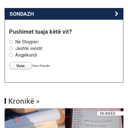
SONDAZH
Pushimet tuaja këtë vit?
Në Shqipëri
Jashtë vendit
Asgjëkundi
Vote
View Results
Kronikë »