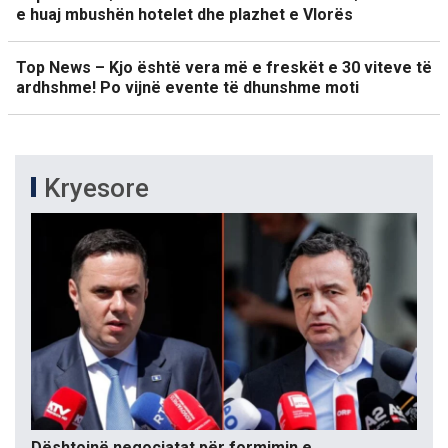
e huaj mbushën hotelet dhe plazhet e Vlorës
Top News – Kjo është vera më e freskët e 30 viteve të
ardhshme! Po vijnë evente të dhunshme moti
Kryesore
Dështojnë negociatat për formimin e