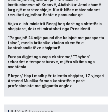
institucioneve në Kosovë, Abdixhiku: Jemi shumë
larg një marrëveshjeje. Kurti: Nëse mbivendoset
rezultati zgjedhor është e pamundur që…
Vajza e ish-ministrit Beqaj heq dorë nga shtetësia
shqiptare, dekreti miratohet nga Presidenti
“Paguajnë 24 mijë paund dhe kalojnë me pasaporta
false”, media britanike zbulon skemën e
kontrabandistëve shqiptarë
Europa digjet nga vapa ekstreme/ “Thyhen”
rekordet e temperaturave, mijëra viktima nga
nxehtësia
E kryer/ Hap i madh për talentin shqiptar, 17-vjeçari
Armend Muslika firmos kontratën e parë
profesioniste me gjigantin anglez