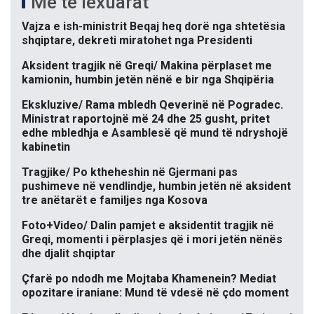
Më të lexuarat
Vajza e ish-ministrit Beqaj heq dorë nga shtetësia
shqiptare, dekreti miratohet nga Presidenti
Aksident tragjik në Greqi/ Makina përplaset me
kamionin, humbin jetën nënë e bir nga Shqipëria
Ekskluzive/ Rama mbledh Qeverinë në Pogradec.
Ministrat raportojnë më 24 dhe 25 gusht, pritet
edhe mbledhja e Asamblesë që mund të ndryshojë
kabinetin
Tragjike/ Po ktheheshin në Gjermani pas
pushimeve në vendlindje, humbin jetën në aksident
tre anëtarët e familjes nga Kosova
Foto+Video/ Dalin pamjet e aksidentit tragjik në
Greqi, momenti i përplasjes që i mori jetën nënës
dhe djalit shqiptar
Çfarë po ndodh me Mojtaba Khamenein? Mediat
opozitare iraniane: Mund të vdesë në çdo moment