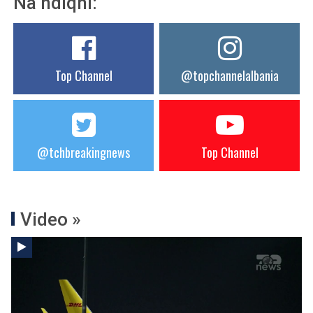
Na ndiqni:
Top Channel
@topchannelalbania
@tchbreakingnews
Top Channel
Video »