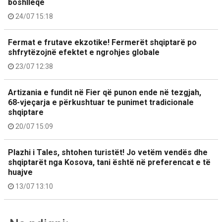
boshllëqe
24/07 15:18
Fermat e frutave ekzotike! Fermerët shqiptarë po
shfrytëzojnë efektet e ngrohjes globale
23/07 12:38
Artizania e fundit në Fier që punon ende në tezgjah,
68-vjeçarja e përkushtuar te punimet tradicionale
shqiptare
20/07 15:09
Plazhi i Tales, shtohen turistët! Jo vetëm vendës dhe
shqiptarët nga Kosova, tani është në preferencat e të
huajve
13/07 13:10