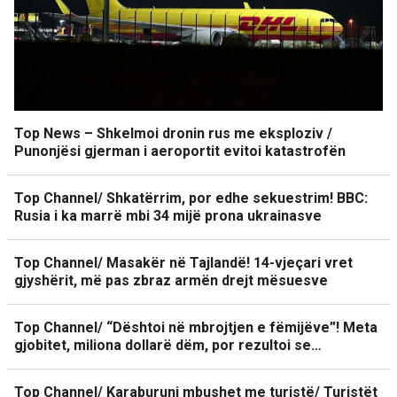
Top News – Shkelmoi dronin rus me eksploziv /
Punonjësi gjerman i aeroportit evitoi katastrofën
Top Channel/ Shkatërrim, por edhe sekuestrim! BBC:
Rusia i ka marrë mbi 34 mijë prona ukrainasve
Top Channel/ Masakër në Tajlandë! 14-vjeçari vret
gjyshërit, më pas zbraz armën drejt mësuesve
Top Channel/ “Dështoi në mbrojtjen e fëmijëve”! Meta
gjobitet, miliona dollarë dëm, por rezultoi se…
Top Channel/ Karaburuni mbushet me turistë/ Turistët