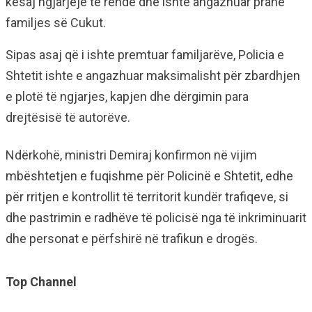
kësaj ngjarjeje të rëndë dhe ishte angazhuar pranë
familjes së Cukut.
Sipas asaj që i ishte premtuar familjarëve, Policia e
Shtetit ishte e angazhuar maksimalisht për zbardhjen
e plotë të ngjarjes, kapjen dhe dërgimin para
drejtësisë të autorëve.
Ndërkohë, ministri Demiraj konfirmon në vijim
mbështetjen e fuqishme për Policinë e Shtetit, edhe
për rritjen e kontrollit të territorit kundër trafiqeve, si
dhe pastrimin e radhëve të policisë nga të inkriminuarit
dhe personat e përfshirë në trafikun e drogës.
Top Channel