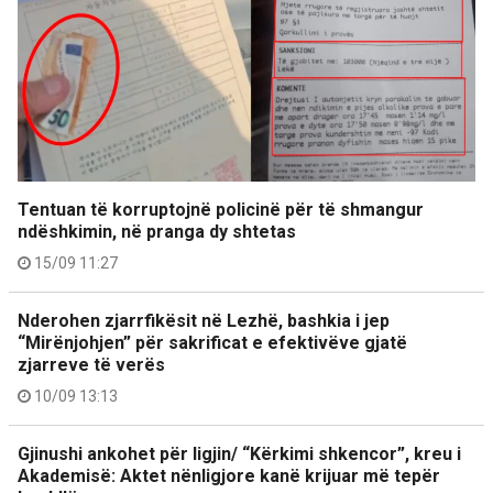
Tentuan të korruptojnë policinë për të shmangur
ndëshkimin, në pranga dy shtetas
15/09 11:27
Nderohen zjarrfikësit në Lezhë, bashkia i jep
“Mirënjohjen” për sakrificat e efektivëve gjatë
zjarreve të verës
10/09 13:13
Gjinushi ankohet për ligjin/ “Kërkimi shkencor”, kreu i
Akademisë: Aktet nënligjore kanë krijuar më tepër