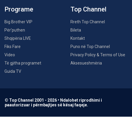
Programe
Top Channel
Big Brother VIP
Rreth Top Channel
Për’puthen
Bileta
Shqipëria LIVE
Kontakt
Fiks Fare
Puno në Top Channel
Video
Privacy Policy & Terms of Use
Të gjitha programet
Aksesueshmëria
Guida TV
© Top Channel 2001 - 2026 • Ndalohet riprodhimi i
paautorizuar i përmbajtjes së kësaj faqeje.