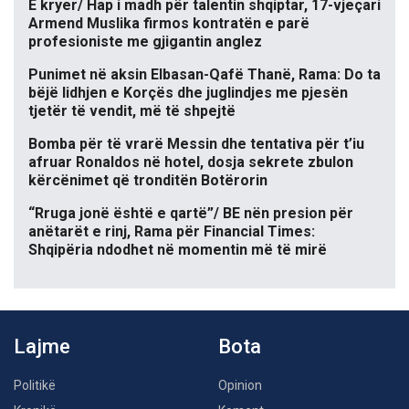
E kryer/ Hap i madh për talentin shqiptar, 17-vjeçari
Armend Muslika firmos kontratën e parë
profesioniste me gjigantin anglez
Punimet në aksin Elbasan-Qafë Thanë, Rama: Do ta
bëjë lidhjen e Korçës dhe juglindjes me pjesën
tjetër të vendit, më të shpejtë
Bomba për të vrarë Messin dhe tentativa për t’iu
afruar Ronaldos në hotel, dosja sekrete zbulon
kërcënimet që tronditën Botërorin
“Rruga jonë është e qartë”/ BE nën presion për
anëtarët e rinj, Rama për Financial Times:
Shqipëria ndodhet në momentin më të mirë
Lajme
Bota
Politikë
Opinion