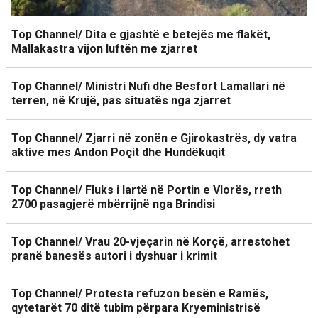
Top Channel/ Dita e gjashtë e betejës me flakët,
Mallakastra vijon luftën me zjarret
Top Channel/ Ministri Nufi dhe Besfort Lamallari në
terren, në Krujë, pas situatës nga zjarret
Top Channel/ Zjarri në zonën e Gjirokastrës, dy vatra
aktive mes Andon Poçit dhe Hundëkuqit
Top Channel/ Fluks i lartë në Portin e Vlorës, rreth
2700 pasagjerë mbërrijnë nga Brindisi
Top Channel/ Vrau 20-vjeçarin në Korçë, arrestohet
pranë banesës autori i dyshuar i krimit
Top Channel/ Protesta refuzon besën e Ramës,
qytetarët 70 ditë tubim përpara Kryeministrisë