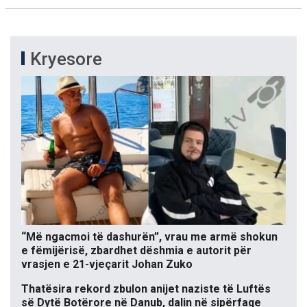
Kryesore
“Më ngacmoi të dashurën”, vrau me armë shokun
e fëmijërisë, zbardhet dëshmia e autorit për
vrasjen e 21-vjeçarit Johan Zuko
Thatësira rekord zbulon anijet naziste të Luftës
së Dytë Botërore në Danub, dalin në sipërfaqe