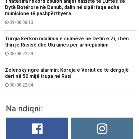
Thatësira rekord zbulon anijet naziste të Luftës së
Dytë Botërore në Danub, dalin në sipërfaqe edhe
municione të pashpërthyera
09/08 08:13
Turqia kërkon ndalimin e sulmeve në Detin e Zi, i bën
thirrje Rusisë dhe Ukrainës për armëpushim
08/08 22:59
Zelensky ngre alarmin: Koreja e Veriut do të dërgojë
deri në 50 mijë trupa në Rusi
08/08 22:04
Na ndiqni: