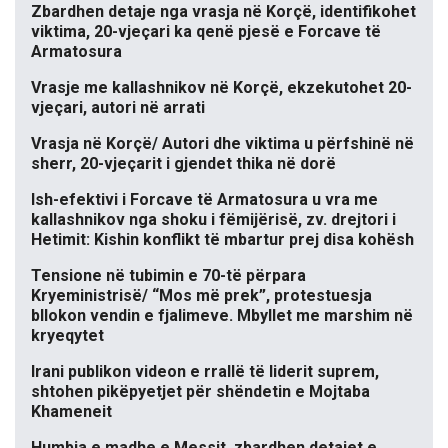
Zbardhen detaje nga vrasja në Korçë, identifikohet
viktima, 20-vjeçari ka qenë pjesë e Forcave të
Armatosura
Vrasje me kallashnikov në Korçë, ekzekutohet 20-
vjeçari, autori në arrati
Vrasja në Korçë/ Autori dhe viktima u përfshinë në
sherr, 20-vjeçarit i gjendet thika në dorë
Ish-efektivi i Forcave të Armatosura u vra me
kallashnikov nga shoku i fëmijërisë, zv. drejtori i
Hetimit: Kishin konflikt të mbartur prej disa kohësh
Tensione në tubimin e 70-të përpara
Kryeministrisë/ “Mos më prek”, protestuesja
bllokon vendin e fjalimeve. Mbyllet me marshim në
kryeqytet
Irani publikon videon e rrallë të liderit suprem,
shtohen pikëpyetjet për shëndetin e Mojtaba
Khameneit
Humbja e madhe e Messit, zbardhen detajet e