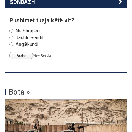
SONDAZH
Pushimet tuaja këtë vit?
Në Shqipëri
Jashtë vendit
Asgjëkundi
Vote
View Results
Bota »