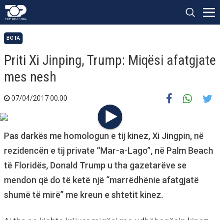
BOTA
Priti Xi Jinping, Trump: Miqësi afatgjate
mes nesh
07/04/2017 00:00
Pas darkës me homologun e tij kinez, Xi Jingpin, në
rezidencën e tij private “Mar-a-Lago”, në Palm Beach
të Floridës, Donald Trump u tha gazetarëve se
mendon që do të ketë një “marrëdhënie afatgjatë
shumë të mirë” me kreun e shtetit kinez.