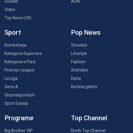
Sociale
Auto
Video
Top News LIVE
Sport
Pop News
Kombëtarja
Showbiz
Kategoria Superiore
Lifestyle
Kategoria e Parë
Fashion
Premier League
Shëndeti
La Liga
Dieta
Serie A
Receta gatimi
Shumësportësh
Sport Gossip
Programe
Top Channel
Big Brother VIP
Rreth Top Channel