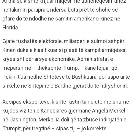
Ai tha se kishte krijuar miqësi me udhëheqësin kinez
në takimin paraprak, ndërsa bota pret të shohë se
çfarë do të ndodhe në samitin amerikano-kinez në
Florida.
Gjatë fushatës elektorale, miliarderi e sulmoi ashpër
Kinën duke e klasifikuar si pjesë të kampit armiqësor,
kryesisht për arsye ekonomike. Administratat e
mëparshme – theksonte Trump, – kanë lejuar që
Pekini t’ua hedhë Shteteve të Bashkuara, por sapo ai të
shkelte në Shtëpinë e Bardhë gjërat do të ndryshonin.
Xi, sipas ekspertëve, kishte rastin ta ndiqte me shumë
kujdes vizitën e Kancelares gjermane Angela Merkel
në Uashington. Merkel ia doli që ta zbusë indinjatën e
Trumpit, për tregtinë – sipas tij, – jo korrekte