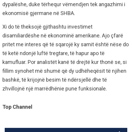
dypalëshe, duke tërhequr vëmendjen tek angazhimi i
ekonomisë gjermane në SHBA.
Xi do të theksojë gjithashtu investimet
disamiliardëshe në ekonominë amerikane. Ajo çfarë
pritet me interes që të sqarojë ky samit është nëse do
të ketë ndonjë luftë tregtare, të hapur apo të
kamufluar. Por analistët kanë të drejtë kur thonë se, si
fillim synohet më shumë që dy udhëheqësit të njihen
bashkë, të krijojnë besim të ndërsjellë dhe të
zhvillojnë një marrëdhënie pune funksionale.
Top Channel