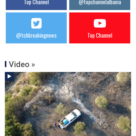
Top Channel
@topchannelalbania
@tchbreakingnews
Top Channel
Video »