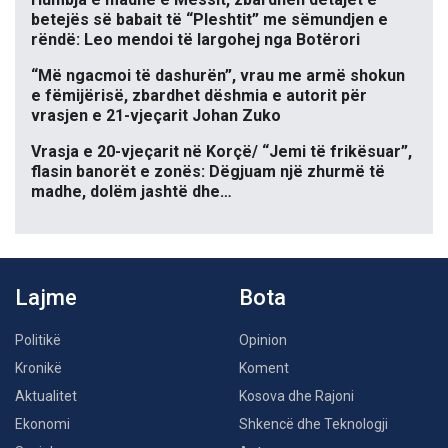
betejës së babait të “Pleshtit” me sëmundjen e
rëndë: Leo mendoi të largohej nga Botërori
“Më ngacmoi të dashurën”, vrau me armë shokun
e fëmijërisë, zbardhet dëshmia e autorit për
vrasjen e 21-vjeçarit Johan Zuko
Vrasja e 20-vjeçarit në Korçë/ “Jemi të frikësuar”,
flasin banorët e zonës: Dëgjuam një zhurmë të
madhe, dolëm jashtë dhe…
Lajme
Bota
Politikë
Opinion
Kronikë
Koment
Aktualitet
Kosova dhe Rajoni
Ekonomi
Shkencë dhe Teknologji