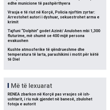
edhe municione të pashpërthyera
Vrasja e të riut në Korçë, Policia njoftim zyrtar:
Arrestohet autori i dyshuar, sekuestrohet arma e
krimit
Tajfuni “Dolphin” godet Azinë/ Anulohen mbi 1,300
fluturime, më shumë se 400 mijë persona
evakuohen
Kushte atmosferike të qëndrueshme dhe
temperatura të larta, parashikimi i motit për këtë
të Diel
Më të lexuarat
RENEA zbarkon në Korçë pas vrasjes së ish-
ushtarit, i riu nuk gjendet në banesë, zbulohet
fotoja e autorit