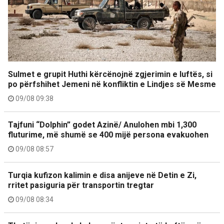
Sulmet e grupit Huthi kërcënojnë zgjerimin e luftës, si
po përfshihet Jemeni në konfliktin e Lindjes së Mesme
09/08 09:38
Tajfuni “Dolphin” godet Azinë/ Anulohen mbi 1,300
fluturime, më shumë se 400 mijë persona evakuohen
09/08 08:57
Turqia kufizon kalimin e disa anijeve në Detin e Zi,
rritet pasiguria për transportin tregtar
09/08 08:34