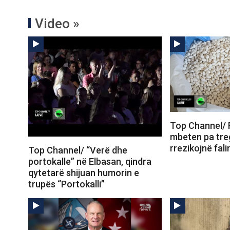
Video »
Top Channel/ F
mbeten pa tre
rrezikojnë fal
Top Channel/ “Verë dhe
portokalle” në Elbasan, qindra
qytetarë shijuan humorin e
trupës “Portokalli”