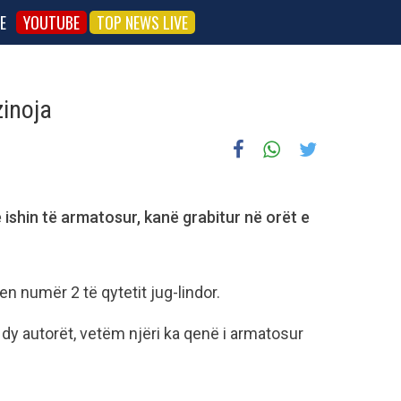
E
YOUTUBE
TOP NEWS LIVE
zinoja
ishin të armatosur, kanë grabitur në orët e
en numër 2 të qytetit jug-lindor.
dy autorët, vetëm njëri ka qenë i armatosur