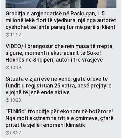
Grabitja e argjendarisë në Paskuqan, 1.5
milionë lekë flori të vjedhura, një nga autorët
dyshohet se ishte paraqitur më parë si klient
11:22
VIDEO/ I prangosur dhe nën masa të rrepta
sigurie, momenti i ekstradimit të Sokol
Hoxhës në Shqipëri, autor i tre vrasjeve
10:19
Situata e zjarreve në vend, gjatë orëve të
fundit u regjistruan 25 vatra, pesë prej tyre
vijojnë të jenë ende aktive
10:28
“El Niño” tronditje për ekonominë botërore!
Nga moti ekstrem te rritja e çmimeve, çfarë
pritet të sjellë fenomeni klimatik
08:22