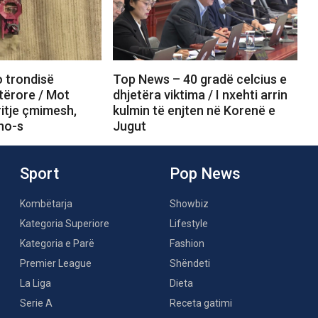
 trondisë
Top News – 40 gradë celcius e
ërore / Mot
dhjetëra viktima / I nxehti arrin
itje çmimesh,
kulmin të enjten në Korenë e
ino-s
Jugut
Sport
Pop News
Kombëtarja
Showbiz
Kategoria Superiore
Lifestyle
Kategoria e Parë
Fashion
Premier League
Shëndeti
La Liga
Dieta
Serie A
Receta gatimi