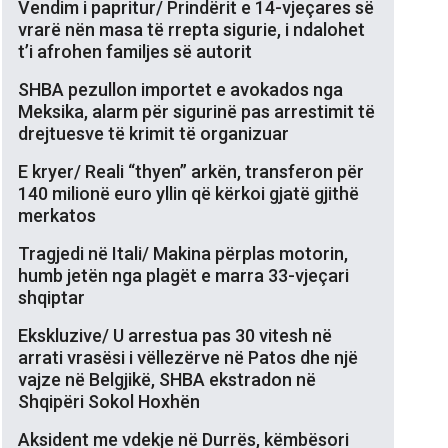
Vendim i papritur/ Prindërit e 14-vjeçares së
vrarë nën masa të rrepta sigurie, i ndalohet
t’i afrohen familjes së autorit
SHBA pezullon importet e avokados nga
Meksika, alarm për sigurinë pas arrestimit të
drejtuesve të krimit të organizuar
E kryer/ Reali “thyen” arkën, transferon për
140 milionë euro yllin që kërkoi gjatë gjithë
merkatos
Tragjedi në Itali/ Makina përplas motorin,
humb jetën nga plagët e marra 33-vjeçari
shqiptar
Ekskluzive/ U arrestua pas 30 vitesh në
arrati vrasësi i vëllezërve në Patos dhe një
vajze në Belgjikë, SHBA ekstradon në
Shqipëri Sokol Hoxhën
Aksident me vdekje në Durrës, këmbësori