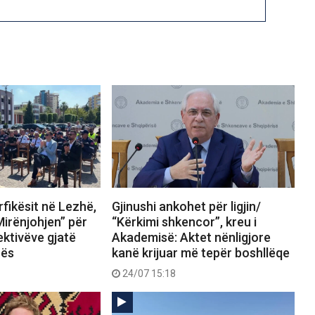
fikësit në Lezhë,
Gjinushi ankohet për ligjin/
Mirënjohjen” për
“Kërkimi shkencor”, kreu i
ektivëve gjatë
Akademisë: Aktet nënligjore
rës
kanë krijuar më tepër boshllëqe
24/07 15:18