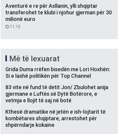
Aventurë e re për Asllanin, ylli shqiptar
transferohet te klubi i njohur gjerman për 30
milionë euro
11:10
Më të lexuarat
Grida Duma rrëfen bisedën me Lori Hoxhën:
Si e lashë politikën për Top Channel
83 vite në fund të detit Jon/ Zbulohet anija
gjermane e Luftës së Dytë Botërore, e
vetmja e llojit të saj në botë
Kthesë dramatike në jetën e ish-lojtarit të
kombëtares shqiptare, arrestohet për
shpërndarje kokaine