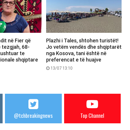
dit në Fier që
Plazhi i Tales, shtohen turistët!
 tezgjah, 68-
Jo vetëm vendës dhe shqiptarët
kushtuar te
nga Kosova, tani është në
ionale shqiptare
preferencat e të huajve
13/07 13:10
@tchbreakingnews
Top Channel