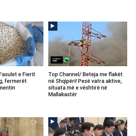
asulet e Fierit
Top Channel/ Beteja me flakët
g, fermerët
në Shqipëri! Pesë vatra aktive,
imentin
situata më e vështirë në
Mallakastër