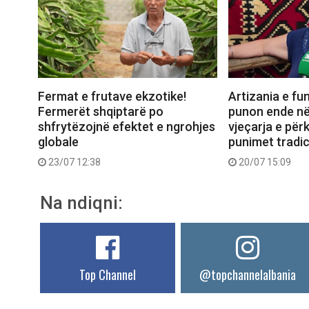
Fermat e frutave ekzotike!
Artizania e fun
Fermerët shqiptarë po
punon ende në
shfrytëzojnë efektet e ngrohjes
vjeçarja e për
globale
punimet tradic
23/07 12:38
20/07 15:09
Na ndiqni:
Top Channel
@topchannelalbania