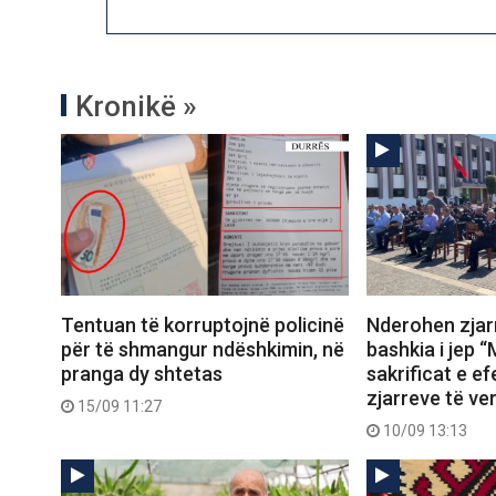
Kronikë »
Tentuan të korruptojnë policinë
Nderohen zjarr
për të shmangur ndëshkimin, në
bashkia i jep “
pranga dy shtetas
sakrificat e ef
zjarreve të ve
15/09 11:27
10/09 13:13