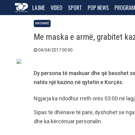
LAJME
VIDEO
SPORT
POP NEWS
PROGRAM
KRONIKË
Me maska e armë, grabitet ka
04/04/2017 00:00
Dy persona të maskuar dhe që besohet se 
natës një kazino në qytetin e Korçës.
Ngjarja ka ndodhur rreth orës 03:00 në lagj
Sipas të dhënave të parë, dyshohet se nga 
dhe ka kërcënuar personalin.