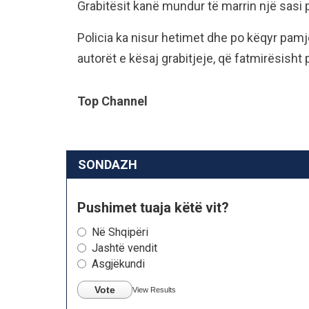
Grabitësit kanë mundur të marrin një sasi 
Policia ka nisur hetimet dhe po këqyr pamje
autorët e kësaj grabitjeje, që fatmirësisht
Top Channel
SONDAZH
Pushimet tuaja këtë vit?
Në Shqipëri
Jashtë vendit
Asgjëkundi
Vote
View Results