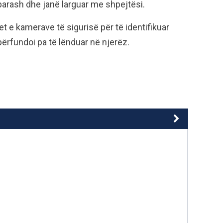
parash dhe janë larguar me shpejtësi.
t e kamerave të sigurisë për të identifikuar
 përfundoi pa të lënduar në njerëz.