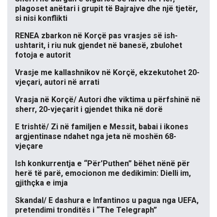
plagoset anëtari i grupit të Bajrajve dhe një tjetër,
si nisi konflikti
RENEA zbarkon në Korçë pas vrasjes së ish-
ushtarit, i riu nuk gjendet në banesë, zbulohet
fotoja e autorit
Vrasje me kallashnikov në Korçë, ekzekutohet 20-
vjeçari, autori në arrati
Vrasja në Korçë/ Autori dhe viktima u përfshinë në
sherr, 20-vjeçarit i gjendet thika në dorë
E trishtë/ Zi në familjen e Messit, babai i ikones
argjentinase ndahet nga jeta në moshën 68-
vjeçare
Ish konkurrentja e “Për’Puthen” bëhet nënë për
herë të parë, emocionon me dedikimin: Dielli im,
gjithçka e imja
Skandal/ E dashura e Infantinos u pagua nga UEFA,
pretendimi tronditës i “The Telegraph”