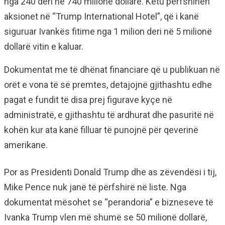
nga 240 deri në 740 milionë dollarë. Këtu përfshihen
aksionet në “Trump International Hotel”, që i kanë
siguruar Ivankës fitime nga 1 milion deri në 5 milionë
dollarë vitin e kaluar.
Dokumentat me të dhënat financiare që u publikuan në
orët e vona të së premtes, detajojnë gjithashtu edhe
pagat e fundit të disa prej figurave kyçe në
administratë, e gjithashtu të ardhurat dhe pasuritë në
kohën kur ata kanë filluar të punojnë për qeverinë
amerikane.
Por as Presidenti Donald Trump dhe as zëvendësi i tij,
Mike Pence nuk janë të përfshirë në liste. Nga
dokumentat mësohet se “perandoria” e bizneseve të
Ivanka Trump vlen më shumë se 50 milionë dollarë,