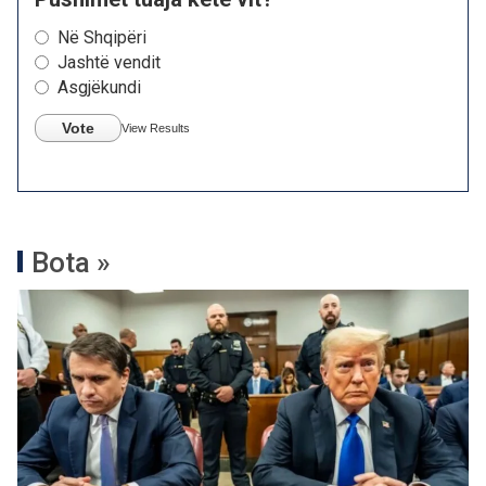
Në Shqipëri
Jashtë vendit
Asgjëkundi
Vote
View Results
Bota »