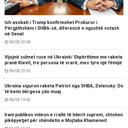
Ish-avokati i Trump konfirmohet Prokuror i
Përgjithshëm i SHBA-së, diferencë e ngushtë votash
në Senat
08/08 20:48
Vijojnë sulmet ruse në Ukrainë/ Shpërthime me raketa
pranë Kievit, tre persona të vrarë, mes tyre një fëmijë
08/08 20:35
Ukraina siguron raketa Patriot nga SHBA, Zelensky: Do
të kemi dërgesa çdo muaj
08/08 19:46
Irani publikon videon e rrallë të liderit suprem, shtohen
pikëpyetjet për shëndetin e Mojtaba Khameneit