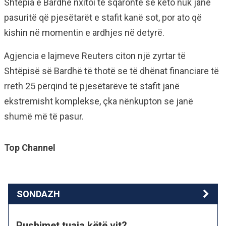
Shtëpia e Bardhë nxitoi të sqaronte se këto nuk janë
pasuritë që pjesëtarët e stafit kanë sot, por ato që
kishin në momentin e ardhjes në detyrë.
Agjencia e lajmeve Reuters citon një zyrtar të
Shtëpisë së Bardhë të thotë se të dhënat financiare të
rreth 25 përqind të pjesëtarëve të stafit janë
ekstremisht komplekse, çka nënkupton se janë
shumë më të pasur.
Top Channel
SONDAZH
Pushimet tuaja këtë vit?