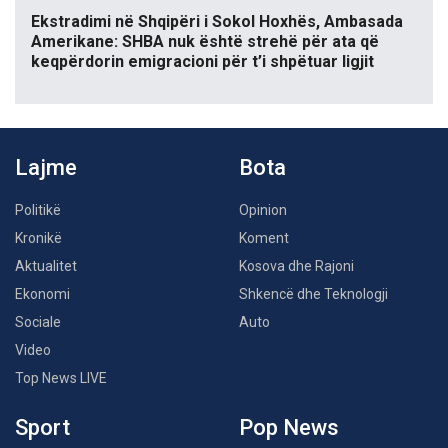
Ekstradimi në Shqipëri i Sokol Hoxhës, Ambasada
Amerikane: SHBA nuk është strehë për ata që
keqpërdorin emigracioni për t’i shpëtuar ligjit
Lajme
Bota
Politikë
Opinion
Kronikë
Koment
Aktualitet
Kosova dhe Rajoni
Ekonomi
Shkencë dhe Teknologji
Sociale
Auto
Video
Top News LIVE
Sport
Pop News