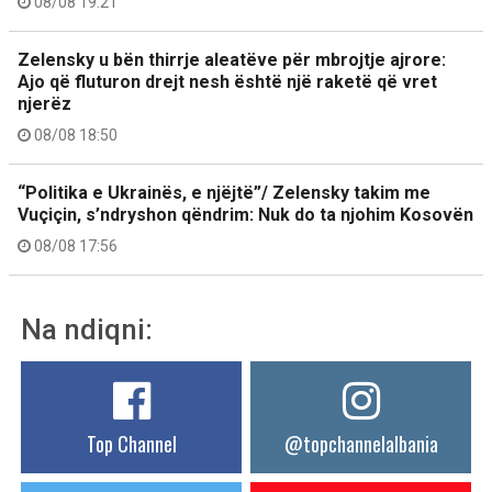
08/08 19:21
Zelensky u bën thirrje aleatëve për mbrojtje ajrore:
Ajo që fluturon drejt nesh është një raketë që vret
njerëz
08/08 18:50
“Politika e Ukrainës, e njëjtë”/ Zelensky takim me
Vuçiçin, s’ndryshon qëndrim: Nuk do ta njohim Kosovën
08/08 17:56
Na ndiqni:
Top Channel
@topchannelalbania