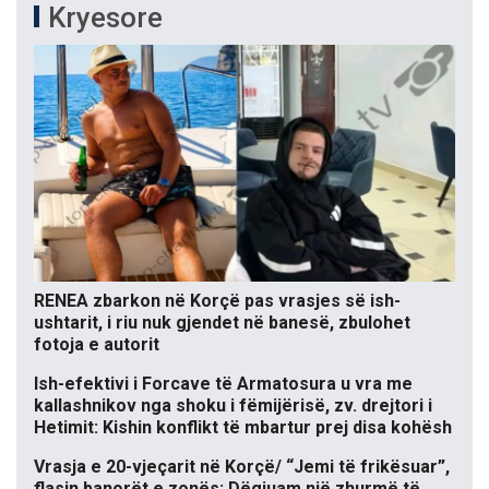
Kryesore
RENEA zbarkon në Korçë pas vrasjes së ish-
ushtarit, i riu nuk gjendet në banesë, zbulohet
fotoja e autorit
Ish-efektivi i Forcave të Armatosura u vra me
kallashnikov nga shoku i fëmijërisë, zv. drejtori i
Hetimit: Kishin konflikt të mbartur prej disa kohësh
Vrasja e 20-vjeçarit në Korçë/ “Jemi të frikësuar”,
flasin banorët e zonës: Dëgjuam një zhurmë të