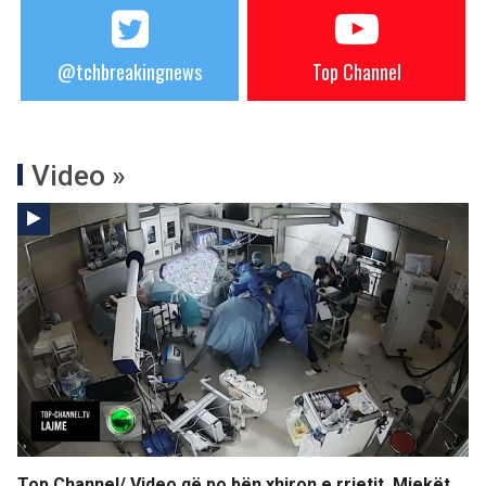
@tchbreakingnews
Top Channel
Video »
Top Channel/ Video që po bën xhiron e rrjetit. Mjekët