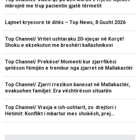
mbrojnë me trup pacientin gjatë tërmetit
Lajmet kryesore të ditës – Top News, 8 Gusht 2026
Top Channel/ Vritet ushtaraku 20-vjeçar në Korçë!
Shoku e ekzekuton me breshëri kallashnikovi
Top Channel/ Prekëse! Momenti kur zjarrfikësi
qetëson fëmijën e trembur nga zjarret në Mallakastër
Top Channel/ Zjarri rrezikon banesat në Mallakastër,
evakuohen familjet. Era vështirëson situatën
Top Channel/ Vrasja e ish-ushtarit, zv. drejtori i
Hetimit: Konflikt i mbartur mes shokësh, prej…