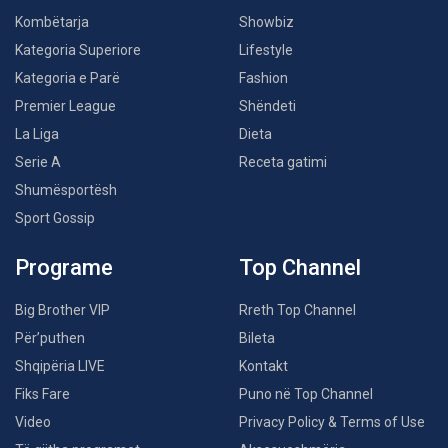
Kombëtarja
Showbiz
Kategoria Superiore
Lifestyle
Kategoria e Parë
Fashion
Premier League
Shëndeti
La Liga
Dieta
Serie A
Receta gatimi
Shumësportësh
Sport Gossip
Programe
Top Channel
Big Brother VIP
Rreth Top Channel
Për’puthen
Bileta
Shqipëria LIVE
Kontakt
Fiks Fare
Puno në Top Channel
Video
Privacy Policy & Terms of Use