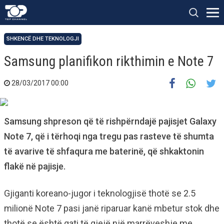
SHKENCË DHE TEKNOLOGJI
Samsung planifikon rikthimin e Note 7
28/03/2017 00:00
Samsung shpreson që të rishpërndajë pajisjet Galaxy
Note 7, që i tërhoqi nga tregu pas rasteve të shumta
të avarive të shfaqura me baterinë, që shkaktonin
flakë në pajisje.
Gjiganti koreano-jugor i teknologjisë thotë se 2.5
milionë Note 7 pasi janë riparuar kanë mbetur stok dhe
thotë se është gati të gjejë një marrëveshje me