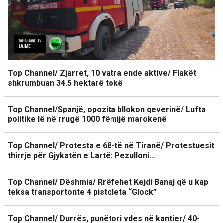
Top Channel/ Zjarret, 10 vatra ende aktive/ Flakët
shkrumbuan 34.5 hektarë tokë
Top Channel/Spanjë, opozita bllokon qeverinë/ Lufta
politike lë në rrugë 1000 fëmijë marokenë
Top Channel/ Protesta e 68-të në Tiranë/ Protestuesit
thirrje për Gjykatën e Lartë: Pezulloni…
Top Channel/ Dëshmia/ Rrëfehet Kejdi Banaj që u kap
teksa transportonte 4 pistoleta “Glock”
Top Channel/ Durrës, punëtori vdes në kantier/ 40-