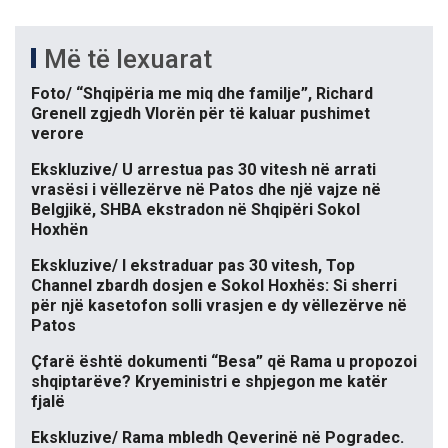
Më të lexuarat
Foto/ “Shqipëria me miq dhe familje”, Richard
Grenell zgjedh Vlorën për të kaluar pushimet
verore
Ekskluzive/ U arrestua pas 30 vitesh në arrati
vrasësi i vëllezërve në Patos dhe një vajze në
Belgjikë, SHBA ekstradon në Shqipëri Sokol
Hoxhën
Ekskluzive/ I ekstraduar pas 30 vitesh, Top
Channel zbardh dosjen e Sokol Hoxhës: Si sherri
për një kasetofon solli vrasjen e dy vëllezërve në
Patos
Çfarë është dokumenti “Besa” që Rama u propozoi
shqiptarëve? Kryeministri e shpjegon me katër
fjalë
Ekskluzive/ Rama mbledh Qeverinë në Pogradec.