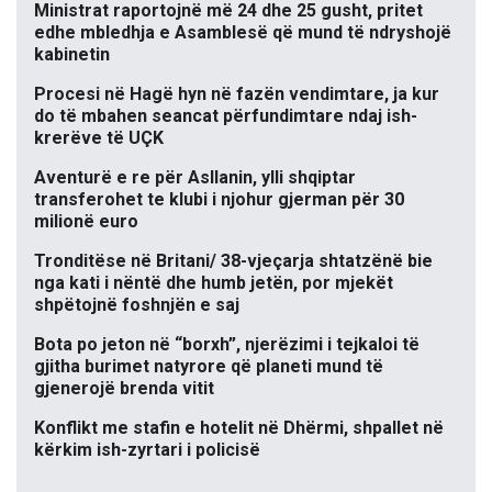
Ministrat raportojnë më 24 dhe 25 gusht, pritet
edhe mbledhja e Asamblesë që mund të ndryshojë
kabinetin
Procesi në Hagë hyn në fazën vendimtare, ja kur
do të mbahen seancat përfundimtare ndaj ish-
krerëve të UÇK
Aventurë e re për Asllanin, ylli shqiptar
transferohet te klubi i njohur gjerman për 30
milionë euro
Tronditëse në Britani/ 38-vjeçarja shtatzënë bie
nga kati i nëntë dhe humb jetën, por mjekët
shpëtojnë foshnjën e saj
Bota po jeton në “borxh”, njerëzimi i tejkaloi të
gjitha burimet natyrore që planeti mund të
gjenerojë brenda vitit
Konflikt me stafin e hotelit në Dhërmi, shpallet në
kërkim ish-zyrtari i policisë