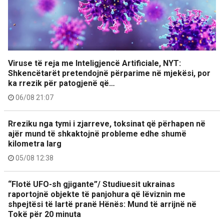
Viruse të reja me Inteligjencë Artificiale, NYT:
Shkencëtarët pretendojnë përparime në mjekësi, por
ka rrezik për patogjenë që…
06/08 21:07
Rreziku nga tymi i zjarreve, toksinat që përhapen në
ajër mund të shkaktojnë probleme edhe shumë
kilometra larg
05/08 12:38
“Flotë UFO-sh gjigante”/ Studiuesit ukrainas
raportojnë objekte të panjohura që lëviznin me
shpejtësi të lartë pranë Hënës: Mund të arrijnë në
Tokë për 20 minuta