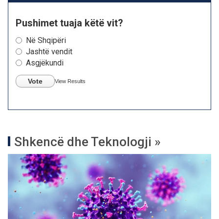
Pushimet tuaja këtë vit?
Në Shqipëri
Jashtë vendit
Asgjëkundi
Vote
View Results
Shkencë dhe Teknologji »