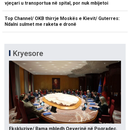
vjeçari u transportua në spital, por nuk mbijetoi
Top Channel/ OKB thirrje Moskës e Kievit/ Guterres:
Ndalni sulmet me raketa e dronë
Kryesore
Ekskluzive/ Rama mbledh Qeverinë në Pogradec.