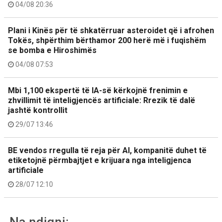
04/08 20:36
Plani i Kinës për të shkatërruar asteroidet që i afrohen
Tokës, shpërthim bërthamor 200 herë më i fuqishëm
se bomba e Hiroshimës
04/08 07:53
Mbi 1,100 ekspertë të IA-së kërkojnë frenimin e
zhvillimit të inteligjencës artificiale: Rrezik të dalë
jashtë kontrollit
29/07 13:46
BE vendos rregulla të reja për AI, kompanitë duhet të
etiketojnë përmbajtjet e krijuara nga inteligjenca
artificiale
28/07 12:10