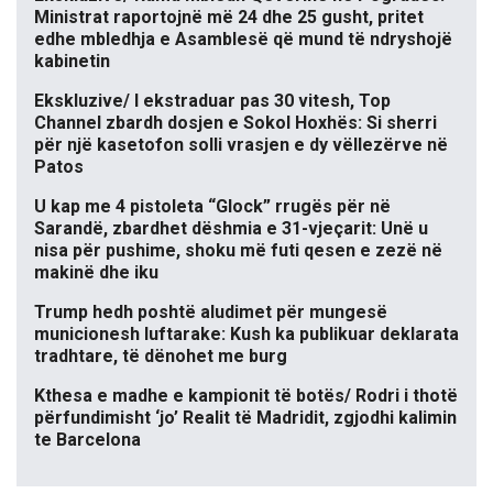
Ministrat raportojnë më 24 dhe 25 gusht, pritet
edhe mbledhja e Asamblesë që mund të ndryshojë
kabinetin
Ekskluzive/ I ekstraduar pas 30 vitesh, Top
Channel zbardh dosjen e Sokol Hoxhës: Si sherri
për një kasetofon solli vrasjen e dy vëllezërve në
Patos
U kap me 4 pistoleta “Glock” rrugës për në
Sarandë, zbardhet dëshmia e 31-vjeçarit: Unë u
nisa për pushime, shoku më futi qesen e zezë në
makinë dhe iku
Trump hedh poshtë aludimet për mungesë
municionesh luftarake: Kush ka publikuar deklarata
tradhtare, të dënohet me burg
Kthesa e madhe e kampionit të botës/ Rodri i thotë
përfundimisht ‘jo’ Realit të Madridit, zgjodhi kalimin
te Barcelona