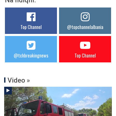
Na ndiqni:
Top Channel
@topchannelalbania
@tchbreakingnews
Top Channel
Video »