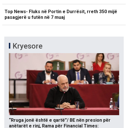
Top News- Fluks në Portin e Durrësit, rreth 350 mijë
pasagjerë u futën në 7 muaj
Kryesore
“Rruga jonë është e qartë”/ BE nën presion për
anëtarët e rinj, Rama për Financial Times: