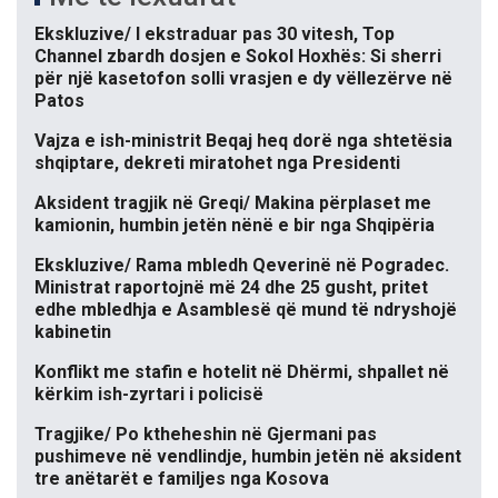
Ekskluzive/ I ekstraduar pas 30 vitesh, Top
Channel zbardh dosjen e Sokol Hoxhës: Si sherri
për një kasetofon solli vrasjen e dy vëllezërve në
Patos
Vajza e ish-ministrit Beqaj heq dorë nga shtetësia
shqiptare, dekreti miratohet nga Presidenti
Aksident tragjik në Greqi/ Makina përplaset me
kamionin, humbin jetën nënë e bir nga Shqipëria
Ekskluzive/ Rama mbledh Qeverinë në Pogradec.
Ministrat raportojnë më 24 dhe 25 gusht, pritet
edhe mbledhja e Asamblesë që mund të ndryshojë
kabinetin
Konflikt me stafin e hotelit në Dhërmi, shpallet në
kërkim ish-zyrtari i policisë
Tragjike/ Po ktheheshin në Gjermani pas
pushimeve në vendlindje, humbin jetën në aksident
tre anëtarët e familjes nga Kosova