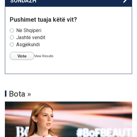
SONDAZH
Pushimet tuaja këtë vit?
Në Shqipëri
Jashtë vendit
Asgjëkundi
Vote
View Results
Bota »