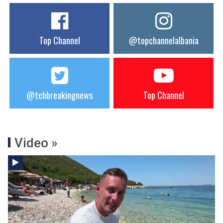
Top Channel
@topchannelalbania
@tchbreakingnews
Top Channel
Video »