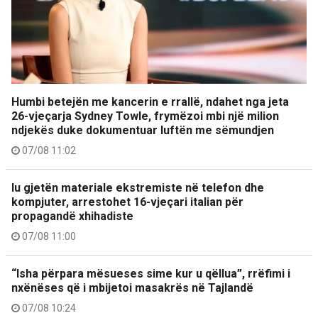
Humbi betejën me kancerin e rrallë, ndahet nga jeta
26-vjeçarja Sydney Towle, frymëzoi mbi një milion
ndjekës duke dokumentuar luftën me sëmundjen
07/08 11:02
Iu gjetën materiale ekstremiste në telefon dhe
kompjuter, arrestohet 16-vjeçari italian për
propagandë xhihadiste
07/08 11:00
“Isha përpara mësueses sime kur u qëllua”, rrëfimi i
nxënëses që i mbijetoi masakrës në Tajlandë
07/08 10:24