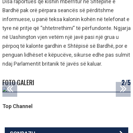
Disa raportues që kishin mbërritur në Shtëpinë e
Bardhë pak orë përpara seancës së përditshme
informuese, u panë teksa kalonin kohën në telefonat e
tyre në pritje që “shtetrrethimi” të përfundonte. Ngjarja
në Uashington vjen vetëm një javë pasi një grua u
përpoq të kalonte gardhin e Shtëpisë së Bardhë, por e
penguan lidhëset e këpucëve, sikurse edhe pas sulmit
ndaj Parlamentit britanik të javës së kaluar.
FOTO GALERI
2/5
Top Channel