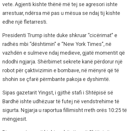
vete. Agjenti kishte thënë më tej se agresori ishte
arrestuar, ndërsa më pas u mësua se ndaj tij kishte
edhe një fletarresti.
Presidenti Trump ishte duke shkruar “cicërimat” e
radhës mbi “dështimin” e “New York Times”, në
vazhdën e sulmeve ndaj medieve, gjatë momentit që
ndodhi ngjarja. Shërbimet sekrete kanë përdorur një
robot për çaktivizimin e bombave, në mënyrë që të
shohin se çfarë përmbante pakoja e dyshimtë.
Sipas gazetarit Yingst, i gjithë stafi i Shtëpisë së
Bardhë ishte udhëzuar të futej në vendstrehime të
sigurta. Ngjarja u raportua fillimisht rreth orës 10:25 të
mëngjesit.