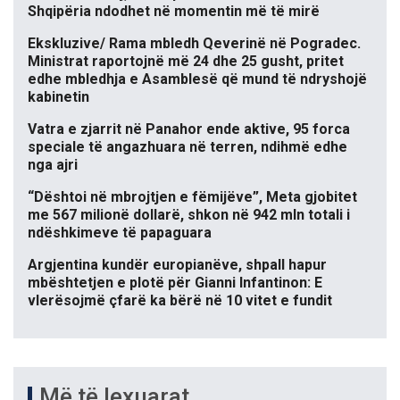
Shqipëria ndodhet në momentin më të mirë
Ekskluzive/ Rama mbledh Qeverinë në Pogradec.
Ministrat raportojnë më 24 dhe 25 gusht, pritet
edhe mbledhja e Asamblesë që mund të ndryshojë
kabinetin
Vatra e zjarrit në Panahor ende aktive, 95 forca
speciale të angazhuara në terren, ndihmë edhe
nga ajri
“Dështoi në mbrojtjen e fëmijëve”, Meta gjobitet
me 567 milionë dollarë, shkon në 942 mln totali i
ndëshkimeve të papaguara
Argjentina kundër europianëve, shpall hapur
mbështetjen e plotë për Gianni Infantinon: E
vlerësojmë çfarë ka bërë në 10 vitet e fundit
Më të lexuarat