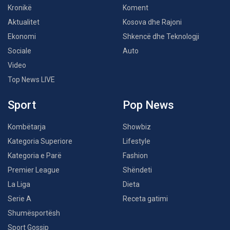
Kronikë
Koment
Aktualitet
Kosova dhe Rajoni
Ekonomi
Shkencë dhe Teknologji
Sociale
Auto
Video
Top News LIVE
Sport
Pop News
Kombëtarja
Showbiz
Kategoria Superiore
Lifestyle
Kategoria e Parë
Fashion
Premier League
Shëndeti
La Liga
Dieta
Serie A
Receta gatimi
Shumësportësh
Sport Gossip