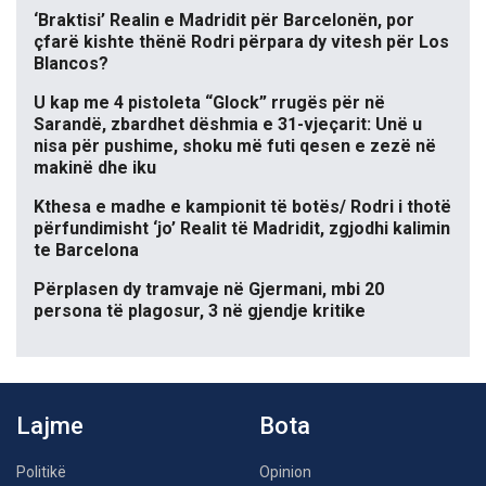
‘Braktisi’ Realin e Madridit për Barcelonën, por
çfarë kishte thënë Rodri përpara dy vitesh për Los
Blancos?
U kap me 4 pistoleta “Glock” rrugës për në
Sarandë, zbardhet dëshmia e 31-vjeçarit: Unë u
nisa për pushime, shoku më futi qesen e zezë në
makinë dhe iku
Kthesa e madhe e kampionit të botës/ Rodri i thotë
përfundimisht ‘jo’ Realit të Madridit, zgjodhi kalimin
te Barcelona
Përplasen dy tramvaje në Gjermani, mbi 20
persona të plagosur, 3 në gjendje kritike
Lajme
Bota
Politikë
Opinion