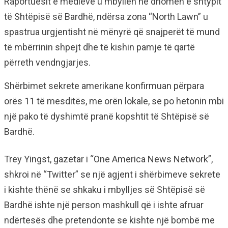
Raportuesit e medieve u mbyllën në dhomën e shtypit
të Shtëpisë së Bardhë, ndërsa zona “North Lawn” u
spastrua urgjentisht në mënyrë që snajperët të mund
të mbërrinin shpejt dhe të kishin pamje të qartë
përreth vendngjarjes.
Shërbimet sekrete amerikane konfirmuan përpara
orës 11 të mesditës, me orën lokale, se po hetonin mbi
një pako të dyshimtë pranë kopshtit të Shtëpisë së
Bardhë.
Trey Yingst, gazetar i “One America News Network”,
shkroi në “Twitter” se një agjent i shërbimeve sekrete
i kishte thënë se shkaku i mbylljes së Shtëpisë së
Bardhë ishte një person mashkull që i ishte afruar
ndërtesës dhe pretendonte se kishte një bombë me