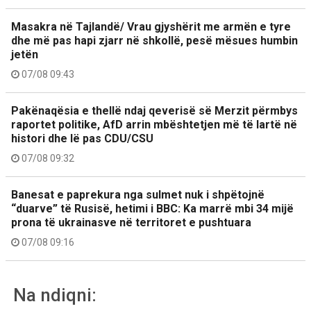
Masakra në Tajlandë/ Vrau gjyshërit me armën e tyre
dhe më pas hapi zjarr në shkollë, pesë mësues humbin
jetën
07/08 09:43
Pakënaqësia e thellë ndaj qeverisë së Merzit përmbys
raportet politike, AfD arrin mbështetjen më të lartë në
histori dhe lë pas CDU/CSU
07/08 09:32
Banesat e paprekura nga sulmet nuk i shpëtojnë
“duarve” të Rusisë, hetimi i BBC: Ka marrë mbi 34 mijë
prona të ukrainasve në territoret e pushtuara
07/08 09:16
Na ndiqni: