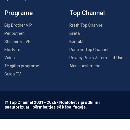
Programe
Top Channel
Big Brother VIP
Rreth Top Channel
Për’puthen
Bileta
Shqipëria LIVE
Kontakt
Fiks Fare
Puno në Top Channel
Video
Privacy Policy & Terms of Use
Të gjitha programet
Aksesueshmëria
Guida TV
© Top Channel 2001 - 2026 • Ndalohet riprodhimi i
paautorizuar i përmbajtjes së kësaj faqeje.