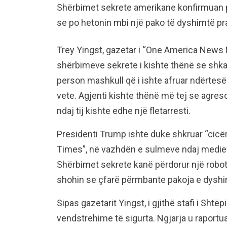
Shërbimet sekrete amerikane konfirmuan p
se po hetonin mbi një pako të dyshimtë pr
Trey Yingst, gazetar i “One America News N
shërbimeve sekrete i kishte thënë se shka
person mashkull që i ishte afruar ndërte
vete. Agjenti kishte thënë më tej se agres
ndaj tij kishte edhe një fletarresti.
Presidenti Trump ishte duke shkruar “cicë
Times”, në vazhdën e sulmeve ndaj mediev
Shërbimet sekrete kanë përdorur një robot
shohin se çfarë përmbante pakoja e dyshi
Sipas gazetarit Yingst, i gjithë stafi i Sht
vendstrehime të sigurta. Ngjarja u raportua