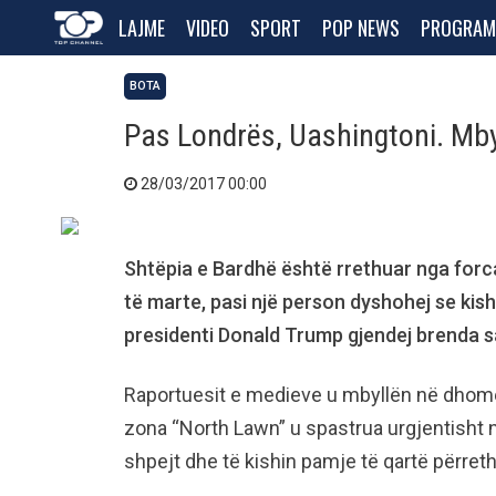
LAJME
VIDEO
SPORT
POP NEWS
PROGRAM
BOTA
Pas Londrës, Uashingtoni. Mby
28/03/2017 00:00
Shtëpia e Bardhë është rrethuar nga forca
të marte, pasi një person dyshohej se kis
presidenti Donald Trump gjendej brenda sa
Raportuesit e medieve u mbyllën në dhomë
zona “North Lawn” u spastrua urgjentisht 
shpejt dhe të kishin pamje të qartë përret