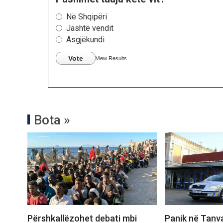
Në Shqipëri
Jashtë vendit
Asgjëkundi
Vote
View Results
Bota »
Përshkallëzohet debati mbi
Panik në Tanva