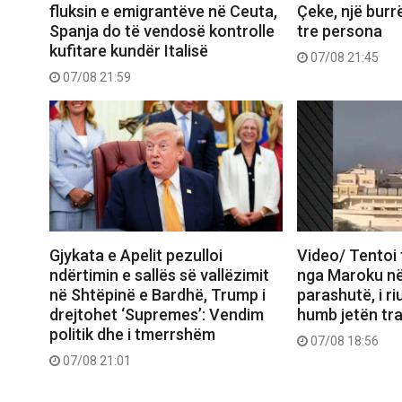
fluksin e emigrantëve në Ceuta,
Çeke, një burr
Spanja do të vendosë kontrolle
tre persona
kufitare kundër Italisë
07/08 21:45
07/08 21:59
Gjykata e Apelit pezulloi
Video/ Tentoi 
ndërtimin e sallës së vallëzimit
nga Maroku n
në Shtëpinë e Bardhë, Trump i
parashutë, i ri
drejtohet ‘Supremes’: Vendim
humb jetën tra
politik dhe i tmerrshëm
07/08 18:56
07/08 21:01