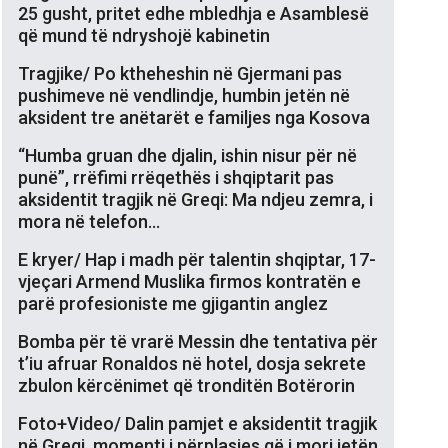
25 gusht, pritet edhe mbledhja e Asamblesë
që mund të ndryshojë kabinetin
Tragjike/ Po ktheheshin në Gjermani pas
pushimeve në vendlindje, humbin jetën në
aksident tre anëtarët e familjes nga Kosova
“Humba gruan dhe djalin, ishin nisur për në
punë”, rrëfimi rrëqethës i shqiptarit pas
aksidentit tragjik në Greqi: Ma ndjeu zemra, i
mora në telefon…
E kryer/ Hap i madh për talentin shqiptar, 17-
vjeçari Armend Muslika firmos kontratën e
parë profesioniste me gjigantin anglez
Bomba për të vrarë Messin dhe tentativa për
t’iu afruar Ronaldos në hotel, dosja sekrete
zbulon kërcënimet që tronditën Botërorin
Foto+Video/ Dalin pamjet e aksidentit tragjik
në Greqi, momenti i përplasjes që i mori jetën