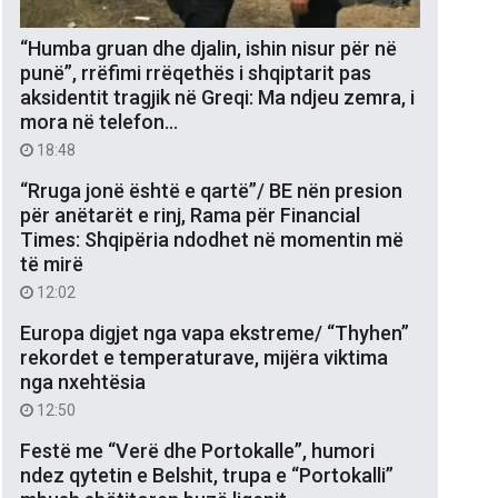
“Humba gruan dhe djalin, ishin nisur për në
punë”, rrëfimi rrëqethës i shqiptarit pas
aksidentit tragjik në Greqi: Ma ndjeu zemra, i
mora në telefon…
18:48
“Rruga jonë është e qartë”/ BE nën presion
për anëtarët e rinj, Rama për Financial
Times: Shqipëria ndodhet në momentin më
të mirë
12:02
Europa digjet nga vapa ekstreme/ “Thyhen”
rekordet e temperaturave, mijëra viktima
nga nxehtësia
12:50
Festë me “Verë dhe Portokalle”, humori
ndez qytetin e Belshit, trupa e “Portokalli”