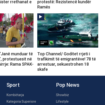
ister rrethanat e
protestë: Rezistencë kundër
Ramës
“Janë munduar të
Top Channel/ Goditet rrjeti i
”, protestuesit në
trafikimit të emigrantëve! 78 të
hirrje: Rama SPAK-
arrestuar, sekuestrohen 18
skafe
Sport
Pop News
Kombëtarja
Showbiz
Kategoria Superiore
Lifestyle