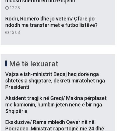
mbush shëtitoren buzë liqenit
12:35
Rodri, Romero dhe jo vetëm/ Çfarë po
ndodh me transferimet e futbollistëve?
13:03
Më të lexuarat
Vajza e ish-ministrit Beqaj heq dorë nga
shtetësia shqiptare, dekreti miratohet nga
Presidenti
Aksident tragjik në Greqi/ Makina përplaset
me kamionin, humbin jetën nënë e bir nga
Shqipëria
Ekskluzive/ Rama mbledh Qeverinë në
Pogradec. Ministrat raportojnë më 24 dhe