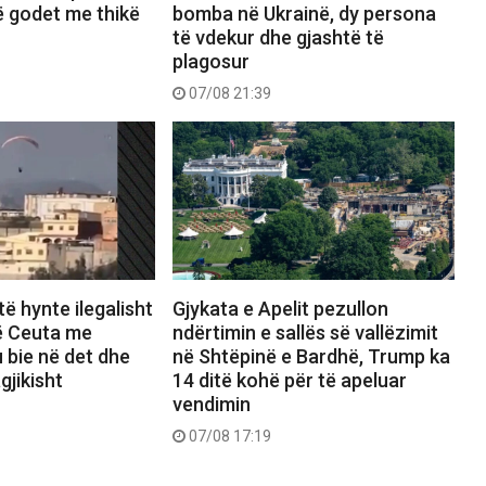
ë godet me thikë
bomba në Ukrainë, dy persona
të vdekur dhe gjashtë të
plagosur
07/08 21:39
të hynte ilegalisht
Gjykata e Apelit pezullon
ë Ceuta me
ndërtimin e sallës së vallëzimit
u bie në det dhe
në Shtëpinë e Bardhë, Trump ka
gjikisht
14 ditë kohë për të apeluar
vendimin
07/08 17:19