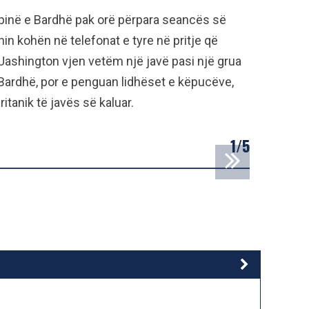
ëpinë e Bardhë pak orë përpara seancës së
n kohën në telefonat e tyre në pritje që
 Uashington vjen vetëm një javë pasi një grua
 Bardhë, por e penguan lidhëset e këpucëve,
itanik të javës së kaluar.
1/5