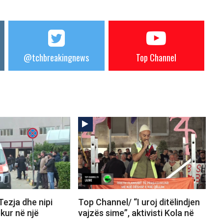
@tchbreakingnews
Top Channel
ezja dhe nipi
Top Channel/ “I uroj ditëlindjen
kur në një
vajzës sime”, aktivisti Kola në