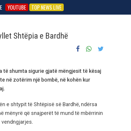
E
YOUTUBE
TOP NEWS LIVE
llet Shtëpia e Bardhë
 të shumta sigurie gjatë mëngjesit të kësaj
hte në zotërim një bombë, në kohën kur
j.
n e shtypit të Shtëpisë së Bardhë, ndërsa
në mënyrë që snajperët të mund të mbërrinin
h vendngjarjes.