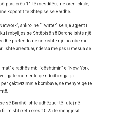
ërpara orës 11 të mesditës, me orën lokale,
anë kopshtit të Shtëpisë së Bardhë.
etwork”, shkroi në “Twitter” se një agjent i
ku i mbylljes së Shtëpisë së Bardhë ishte një
sës dhe pretendonte se kishte një bombë me
ori ishte arrestuar, ndërsa më pas u mësua se
rimat” e radhës mbi “dështimin” e “New York
e, gjatë momentit që ndodhi ngjarja.
 për çaktivizimin e bombave, në mënyrë që të
mtë.
ëpisë së Bardhë ishte udhëzuar të futej në
 fillimisht rreth orës 10:25 të mëngjesit.