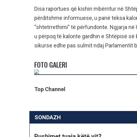
Disa raportues që kishin mbërritur në Sht
përditshme informuese, u panë teksa kaloni
“shtetrrethimi” të përfundonte. Ngjarja në
u përpoq të kalonte gardhin e Shtëpisë së
sikurse edhe pas sulmit ndaj Parlamentit br
FOTO GALERI
Top Channel
SONDAZH
Pushimet tuaja këtë vit?