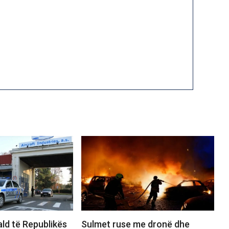
ld të Republikës
Sulmet ruse me dronë dhe