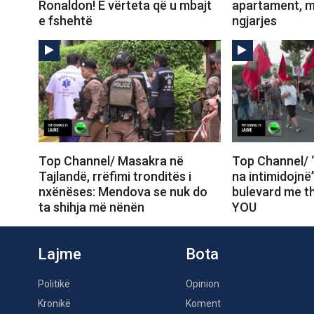
Ronaldon! E vërteta që u mbajt
apartament, m
e fshehtë
ngjarjes
Top Channel/ Masakra në
Top Channel/ 
Tajlandë, rrëfimi tronditës i
na intimidojnë
nxënëses: Mendova se nuk do
bulevard me t
ta shihja më nënën
YOU
Lajme
Bota
Politikë
Opinion
Kronikë
Koment