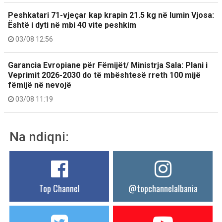
Peshkatari 71-vjeçar kap krapin 21.5 kg në lumin Vjosa:
Është i dyti në mbi 40 vite peshkim
03/08 12:56
Garancia Evropiane për Fëmijët/ Ministrja Sala: Plani i
Veprimit 2026-2030 do të mbështesë rreth 100 mijë
fëmijë në nevojë
03/08 11:19
Na ndiqni:
Top Channel
@topchannelalbania