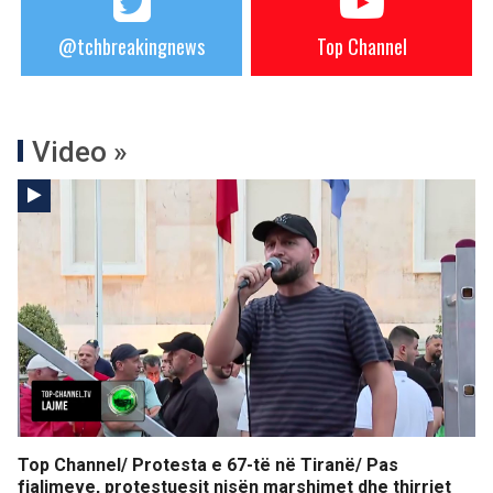
@tchbreakingnews
Top Channel
Video »
Top Channel/ Protesta e 67-të në Tiranë/ Pas
fjalimeve, protestuesit nisën marshimet dhe thirrjet