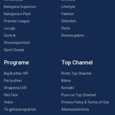
Kategoria Superiore
Lifestyle
Kategoria e Parë
Fashion
Premier League
Shëndeti
La Liga
Dieta
Serie A
Receta gatimi
Shumësportësh
Sport Gossip
Programe
Top Channel
Big Brother VIP
Rreth Top Channel
Për’puthen
Bileta
Shqipëria LIVE
Kontakt
Fiks Fare
Puno në Top Channel
Video
Privacy Policy & Terms of Use
Të gjitha programet
Aksesueshmëria