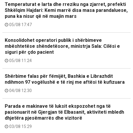
Temperaturat e larta dhe rreziku nga zjarret, prefekti
Shkëlqim Hajdari: Kemi marrë disa masa parandaluese,
puna ka nisur që në muajin mars
05/08 17:47
Konsolidohet operatori publik i shërbimeve
mbështetëse shëndetësore, ministrja Sala: Cilësi e
siguri për çdo pacient
05/08 11:24
Shërbime falas për fëmijët, Bashkia e Librazhdit
ndihmon 97 vogëlushë e të rinj me aftësi të kufizuara
04/08 12:30
Parada e makinave të luksit ekspozohet nga të
pasionuarit në Gjergjan të Elbasanit, aktiviteti mbledh
dhjetëra pjesëmarrës dhe vizitorë
03/08 15:29