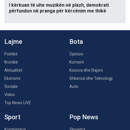
I kërkuan të ulte muzikën në plazh, demokrati
përfundon në pranga për kërcënim me thikë
Lajme
Bota
Politikë
Opinion
Kronikë
Koment
Aktualitet
Kosova dhe Rajoni
Ekonomi
Shkencë dhe Teknologji
Sociale
Auto
Video
Top News LIVE
Sport
Pop News
Kombëtarja
Showbiz