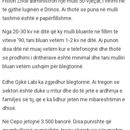
Fision Zholi administron një mulli 50-vjeçar, i vetmi në
të gjithë luginën e Drinos. Ai thotë se puna në mulli
tashmë është e papërfillshme.
Nga 20-30 kv në ditë që ky mulli bluante në fillim të
viteve ’90, tani bluan vetëm 1-2 kv në ditë. Ai punon
disa ditë në muaj vetëm kur e telefonojnë dhe thotë
se prodhimi i drithërave është minimal dhe tani mulliri
bluan vetëm ushqim për blegtorinë.
Edhe Gjikë Labi ka zgjedhur blegtorinë. Ai tregon se
sektori është duke u rritur dhe do të jetë e ardhmja e
familjes së tij, që e ka lidhur jetën me mbarështimin e
dhisë.
Në Cepo jetojnë 3.500 banorë. Disa punishte që