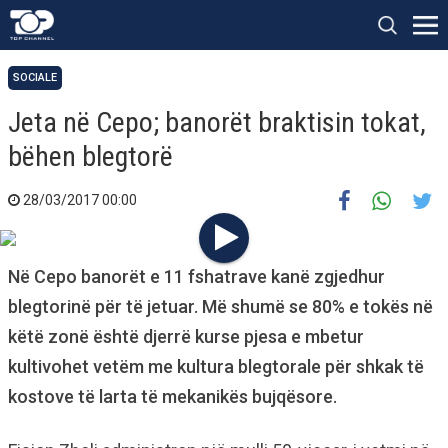
SOCIALE
Jeta në Cepo; banorët braktisin tokat,
bëhen blegtorë
28/03/2017 00:00
Në Cepo banorët e 11 fshatrave kanë zgjedhur
blegtorinë për të jetuar. Më shumë se 80% e tokës në
këtë zonë është djerrë kurse pjesa e mbetur
kultivohet vetëm me kultura blegtorale për shkak të
kostove të larta të mekanikës bujqësore.