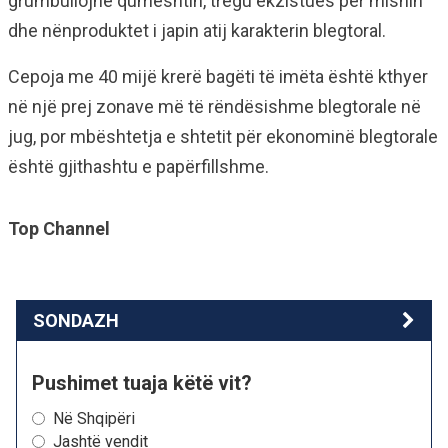
grumbullojnë qumështin, tregu ekzistues për mishin
dhe nënproduktet i japin atij karakterin blegtoral.
Cepoja me 40 mijë krerë bagëti të imëta është kthyer
në një prej zonave më të rëndësishme blegtorale në
jug, por mbështetja e shtetit për ekonominë blegtorale
është gjithashtu e papërfillshme.
Top Channel
SONDAZH
Pushimet tuaja këtë vit?
Në Shqipëri
Jashtë vendit