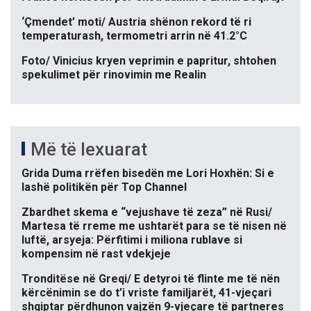
‘Çmendet’ moti/ Austria shënon rekord të ri
temperaturash, termometri arrin në 41.2°C
Foto/ Vinicius kryen veprimin e papritur, shtohen
spekulimet për rinovimin me Realin
Më të lexuarat
Grida Duma rrëfen bisedën me Lori Hoxhën: Si e
lashë politikën për Top Channel
Zbardhet skema e “vejushave të zeza” në Rusi/
Martesa të rreme me ushtarët para se të nisen në
luftë, arsyeja: Përfitimi i miliona rublave si
kompensim në rast vdekjeje
Tronditëse në Greqi/ E detyroi të flinte me të nën
kërcënimin se do t’i vriste familjarët, 41-vjeçari
shqiptar përdhunon vajzën 9-vjeçare të partneres