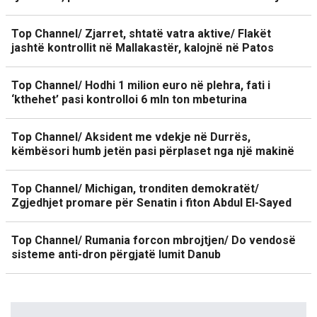
Top Channel/ Zjarret, shtatë vatra aktive/ Flakët
jashtë kontrollit në Mallakastër, kalojnë në Patos
Top Channel/ Hodhi 1 milion euro në plehra, fati i
‘kthehet’ pasi kontrolloi 6 mln ton mbeturina
Top Channel/ Aksident me vdekje në Durrës,
këmbësori humb jetën pasi përplaset nga një makinë
Top Channel/ Michigan, tronditen demokratët/
Zgjedhjet promare për Senatin i fiton Abdul El-Sayed
Top Channel/ Rumania forcon mbrojtjen/ Do vendosë
sisteme anti-dron përgjatë lumit Danub