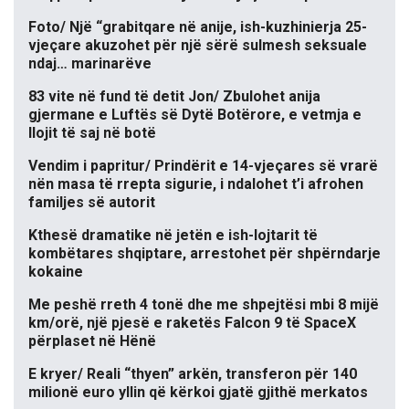
Foto/ Një “grabitqare në anije, ish-kuzhinierja 25-
vjeçare akuzohet për një sërë sulmesh seksuale
ndaj… marinarëve
83 vite në fund të detit Jon/ Zbulohet anija
gjermane e Luftës së Dytë Botërore, e vetmja e
llojit të saj në botë
Vendim i papritur/ Prindërit e 14-vjeçares së vrarë
nën masa të rrepta sigurie, i ndalohet t’i afrohen
familjes së autorit
Kthesë dramatike në jetën e ish-lojtarit të
kombëtares shqiptare, arrestohet për shpërndarje
kokaine
Me peshë rreth 4 tonë dhe me shpejtësi mbi 8 mijë
km/orë, një pjesë e raketës Falcon 9 të SpaceX
përplaset në Hënë
E kryer/ Reali “thyen” arkën, transferon për 140
milionë euro yllin që kërkoi gjatë gjithë merkatos