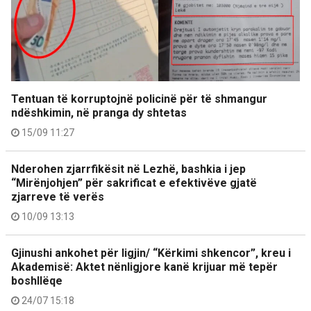
Tentuan të korruptojnë policinë për të shmangur
ndëshkimin, në pranga dy shtetas
15/09 11:27
Nderohen zjarrfikësit në Lezhë, bashkia i jep
“Mirënjohjen” për sakrificat e efektivëve gjatë
zjarreve të verës
10/09 13:13
Gjinushi ankohet për ligjin/ “Kërkimi shkencor”, kreu i
Akademisë: Aktet nënligjore kanë krijuar më tepër
boshllëqe
24/07 15:18