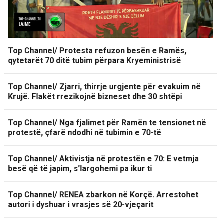
Top Channel/ Protesta refuzon besën e Ramës,
qytetarët 70 ditë tubim përpara Kryeministrisë
Top Channel/ Zjarri, thirrje urgjente për evakuim në
Krujë. Flakët rrezikojnë bizneset dhe 30 shtëpi
Top Channel/ Nga fjalimet për Ramën te tensionet në
protestë, çfarë ndodhi në tubimin e 70-të
Top Channel/ Aktivistja në protestën e 70: E vetmja
besë që të japim, s’largohemi pa ikur ti
Top Channel/ RENEA zbarkon në Korçë. Arrestohet
autori i dyshuar i vrasjes së 20-vjeçarit