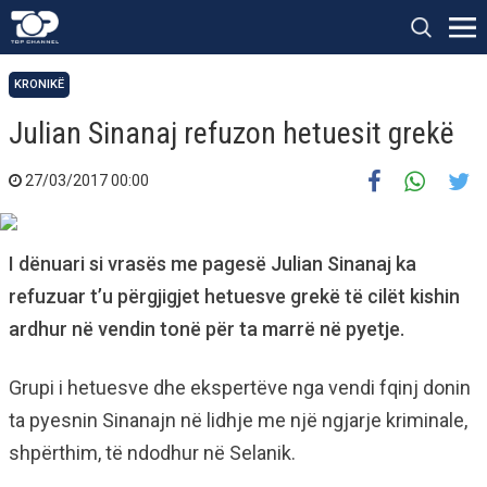
KRONIKË
Julian Sinanaj refuzon hetuesit grekë
27/03/2017 00:00
I dënuari si vrasës me pagesë Julian Sinanaj ka
refuzuar t’u përgjigjet hetuesve grekë të cilët kishin
ardhur në vendin tonë për ta marrë në pyetje.
Grupi i hetuesve dhe ekspertëve nga vendi fqinj donin
ta pyesnin Sinanajn në lidhje me një ngjarje kriminale,
shpërthim, të ndodhur në Selanik.