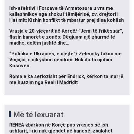
Ish-efektivi i Forcave të Armatosura u vra me
kallashnikov nga shoku i fëmijërisë, zv. drejtori i
Hetimit: Kishin konflikt të mbartur prej disa kohësh
Vrasja e 20-vjeçarit në Korçë/ “Jemi të frikësuar”,
flasin banorët e zonës: Dëgjuam një zhurmë të
madhe, dolëm jashtë dhe…
“Politika e Ukrainës, e njëjtë”/ Zelensky takim me
Vuçiçin, s’ndryshon qëndrim: Nuk do ta njohim
Kosovën
Roma e ka seriozisht për Endrick, kërkon ta marrë
me huazim nga Reali i Madridit
Më të lexuarat
RENEA zbarkon në Korçë pas vrasjes së ish-
ushtarit, i riu nuk gjendet në banesë, zbulohet