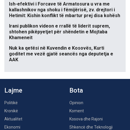
Ish-efektivi i Forcave të Armatosura u vra me
kallashnikov nga shoku i fëmijërisë, zv. drejtori i
Hetimit: Kishin konflikt të mbartur prej disa kohësh
Irani publikon videon e rrallë të liderit suprem,
shtohen pikëpyetjet për shëndetin e Mojtaba
Khameneit
Nuk ka qetësi në Kuvendin e Kosovës, Kurti
goditet me vezë gjatë seancës nga deputetja e
AAK
Lajme
Bota
Politikë
Opinion
Kronikë
Koment
Aktualitet
Kosova dhe Rajoni
Ekonomi
Shkencë dhe Teknologji