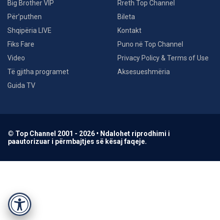
Big Brother VIP
Rreth Top Channel
Për’puthen
Bileta
Shqipëria LIVE
Kontakt
Fiks Fare
Puno në Top Channel
Video
Privacy Policy & Terms of Use
Të gjitha programet
Aksesueshmëria
Guida TV
© Top Channel 2001 - 2026 • Ndalohet riprodhimi i
paautorizuar i përmbajtjes së kësaj faqeje.
Accessibility