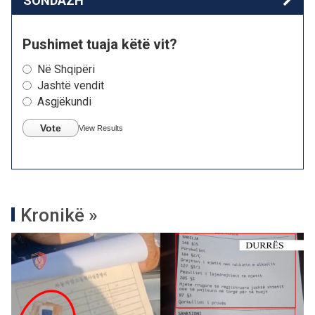
SONDAZH
Pushimet tuaja këtë vit?
Në Shqipëri
Jashtë vendit
Asgjëkundi
Vote
View Results
Kronikë »