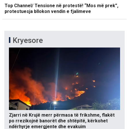
Top Channel/ Tensione në protestë! “Mos më prek”,
protestuesja bllokon vendin e fjalimeve
Kryesore
Zjarri në Krujë merr përmasa të frikshme, flakët
po rrezikojnë banorët dhe shtëpitë, kërkohet
ndërhyrje emergjente dhe evakuim