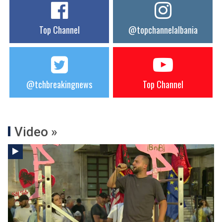
Top Channel
@topchannelalbania
@tchbreakingnews
Top Channel
Video »