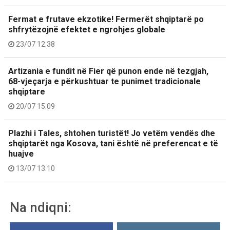
Fermat e frutave ekzotike! Fermerët shqiptarë po
shfrytëzojnë efektet e ngrohjes globale
23/07 12:38
Artizania e fundit në Fier që punon ende në tezgjah,
68-vjeçarja e përkushtuar te punimet tradicionale
shqiptare
20/07 15:09
Plazhi i Tales, shtohen turistët! Jo vetëm vendës dhe
shqiptarët nga Kosova, tani është në preferencat e të
huajve
13/07 13:10
Na ndiqni: