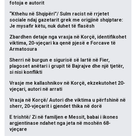
fotoja e autorit
“Kthehu në Shqipëri”/ Sulm racist në rrjetet
sociale ndaj gazetarit grek me origjinë shqiptare:
Je mysafir këtu, nuk duhet të flasësh
Zbardhen detaje nga vrasja në Korçë, identifikohet
viktima, 20-vjeçari ka qenë pjesë e Forcave të
Armatosura
Sherri në burgun e sigurisë së lartë në Fier,
plagoset anëtari i grupit të Bajrajve dhe një tjetër,
si nisi konflikti
Vrasje me kallashnikov në Korçë, ekzekutohet 20-
vjeçari, autori në arrati
Vrasja në Korçë/ Autori dhe viktima u përfshinë në
sherr, 20-vjeçarit i gjendet thika në dorë
E trishtë/ Zi në familjen e Messit, babai i ikones
argjentinase ndahet nga jeta në moshën 68-
vjeçare