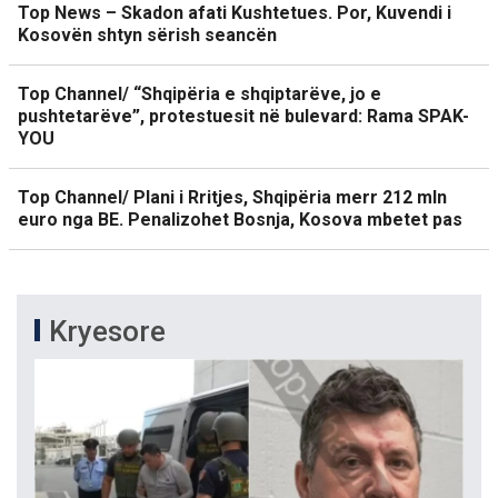
Top News – Skadon afati Kushtetues. Por, Kuvendi i
Kosovën shtyn sërish seancën
Top Channel/ “Shqipëria e shqiptarëve, jo e
pushtetarëve”, protestuesit në bulevard: Rama SPAK-
YOU
Top Channel/ Plani i Rritjes, Shqipëria merr 212 mln
euro nga BE. Penalizohet Bosnja, Kosova mbetet pas
Kryesore