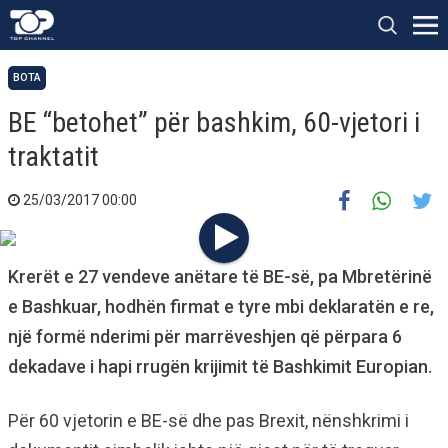
BOTA
BE “betohet” për bashkim, 60-vjetori i
traktatit
25/03/2017 00:00
Krerët e 27 vendeve anëtare të BE-së, pa Mbretërinë
e Bashkuar, hodhën firmat e tyre mbi deklaratën e re,
një formë nderimi për marrëveshjen që përpara 6
dekadave i hapi rrugën krijimit të Bashkimit Europian.
Për 60 vjetorin e BE-së dhe pas Brexit, nënshkrimi i