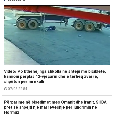
Video/ Po kthehej nga shkolla në shtëpi me biçikletë,
kamioni përplas 12-vjeçarin dhe e tërheq zvarrë,
shpëton për mrekulli
07/08 22:54
Përparime në bisedimet mes Omanit dhe Iranit, SHBA
pret së shpejti një marrëveshje për lundrimin në
Hormuz