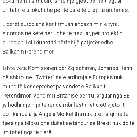
dokumentit simbolik ishte një gjest për të treguar
unitetin e bllokut dhe për të parë të drejt të ardhmes.
Liderët europianë konfirmuan angazhimin e tyre,
sidomos në këtë periudhë të trazuar, për projektin
europian, i cili duhet të përfshijë patjetër edhe
Ballkanin Perëndimor.
Ishte vetë Komisioneri për Zgjedhimin, Johanes Hahn
që shkroi në “Twitter” se e ardhmja e Europës nuk
mund të konceptohet pa vendet e Ballkanit
Perëndimor. Vendimi i Britanisë për t’u larguar nga BE-
ja hodhi një hije të rëndë mbi festimet e 60 vjetorit,
por kancelarja Angela Merkel tha nuk pret largime te
tjera nga blloku dhe duket se bindur se Brexit nuk do të
imitohet nga të tjerë.