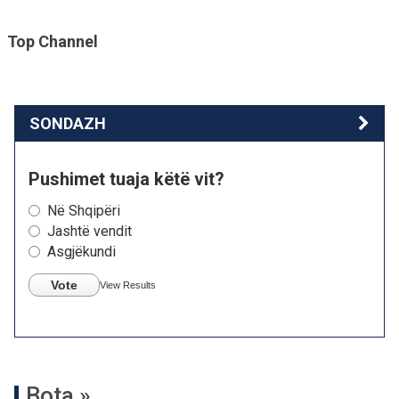
Top Channel
SONDAZH
Pushimet tuaja këtë vit?
Në Shqipëri
Jashtë vendit
Asgjëkundi
Vote
View Results
Bota »