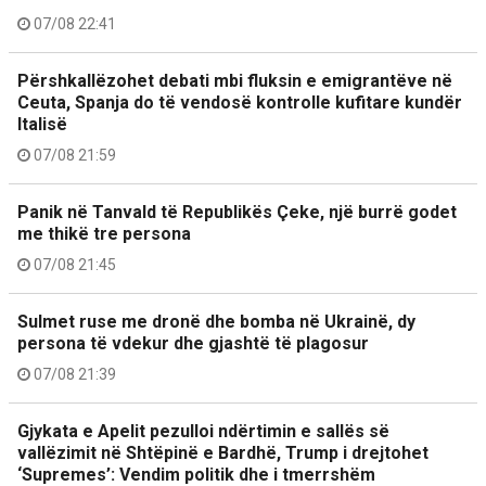
07/08 22:41
Përshkallëzohet debati mbi fluksin e emigrantëve në
Ceuta, Spanja do të vendosë kontrolle kufitare kundër
Italisë
07/08 21:59
Panik në Tanvald të Republikës Çeke, një burrë godet
me thikë tre persona
07/08 21:45
Sulmet ruse me dronë dhe bomba në Ukrainë, dy
persona të vdekur dhe gjashtë të plagosur
07/08 21:39
Gjykata e Apelit pezulloi ndërtimin e sallës së
vallëzimit në Shtëpinë e Bardhë, Trump i drejtohet
‘Supremes’: Vendim politik dhe i tmerrshëm