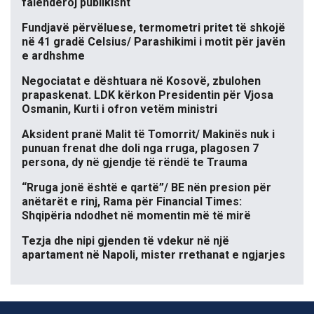
falënderoj publikisht
Fundjavë përvëluese, termometri pritet të shkojë
në 41 gradë Celsius/ Parashikimi i motit për javën
e ardhshme
Negociatat e dështuara në Kosovë, zbulohen
prapaskenat. LDK kërkon Presidentin për Vjosa
Osmanin, Kurti i ofron vetëm ministri
Aksident pranë Malit të Tomorrit/ Makinës nuk i
punuan frenat dhe doli nga rruga, plagosen 7
persona, dy në gjendje të rëndë te Trauma
“Rruga jonë është e qartë”/ BE nën presion për
anëtarët e rinj, Rama për Financial Times:
Shqipëria ndodhet në momentin më të mirë
Tezja dhe nipi gjenden të vdekur në një
apartament në Napoli, mister rrethanat e ngjarjes