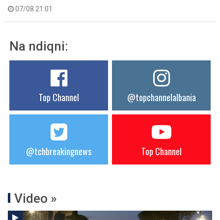
07/08 21:01
Na ndiqni:
Top Channel
@topchannelalbania
@tchbreakingnews
Top Channel
Video »