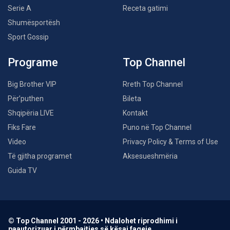
Serie A
Receta gatimi
Shumësportësh
Sport Gossip
Programe
Top Channel
Big Brother VIP
Rreth Top Channel
Për’puthen
Bileta
Shqipëria LIVE
Kontakt
Fiks Fare
Puno në Top Channel
Video
Privacy Policy & Terms of Use
Të gjitha programet
Aksesueshmëria
Guida TV
© Top Channel 2001 - 2026 • Ndalohet riprodhimi i
paautorizuar i përmbajtjes së kësaj faqeje.