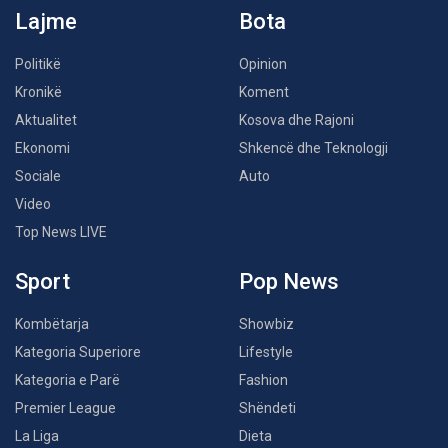
Lajme
Bota
Politikë
Opinion
Kronikë
Koment
Aktualitet
Kosova dhe Rajoni
Ekonomi
Shkencë dhe Teknologji
Sociale
Auto
Video
Top News LIVE
Sport
Pop News
Kombëtarja
Showbiz
Kategoria Superiore
Lifestyle
Kategoria e Parë
Fashion
Premier League
Shëndeti
La Liga
Dieta