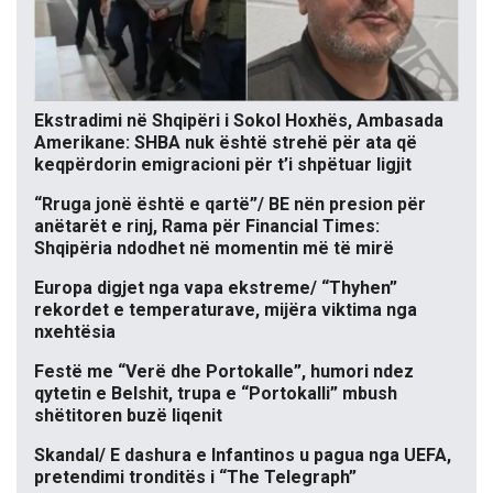
Ekstradimi në Shqipëri i Sokol Hoxhës, Ambasada
Amerikane: SHBA nuk është strehë për ata që
keqpërdorin emigracioni për t’i shpëtuar ligjit
“Rruga jonë është e qartë”/ BE nën presion për
anëtarët e rinj, Rama për Financial Times:
Shqipëria ndodhet në momentin më të mirë
Europa digjet nga vapa ekstreme/ “Thyhen”
rekordet e temperaturave, mijëra viktima nga
nxehtësia
Festë me “Verë dhe Portokalle”, humori ndez
qytetin e Belshit, trupa e “Portokalli” mbush
shëtitoren buzë liqenit
Skandal/ E dashura e Infantinos u pagua nga UEFA,
pretendimi tronditës i “The Telegraph”