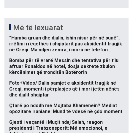
Më të lexuarat
“Humba gruan dhe djalin, ishin nisur për në punë”,
rrëfimi rrëqethës i shqiptarit pas aksidentit tragjik
në Greqi: Ma ndjeu zemra, i mora në telefon…
Bomba për të vrarë Messin dhe tentativa për t’iu
afruar Ronaldos në hotel, dosja sekrete zbulon
kërcënimet që tronditën Botërorin
Foto+Video/ Dalin pamjet e aksidentit tragjik në
Greqi, momenti i përplasjes që i mori jetën nënës
dhe djalit shqiptar
Çfarë po ndodh me Mojtaba Khamenein? Mediat
opozitare iraniane: Mund të vdesë në çdo moment
Gjesti i veçantë i Muçit ndaj Salah, reagon
presidenti i Trabzonsporit: Më emocionoi, e