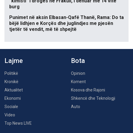
“kimisti” i drogës në Frakull, i dënuar me 14 vite
burg
Punimet në aksin Elbasan-Qafë Thanë, Rama: Do ta
bëjë lidhjen e Korçës dhe juglindjes me pjesën
tjetër të vendit, më të shpejtë
Lajme
Bota
Politikë
Opinion
Kronikë
Koment
Aktualitet
Kosova dhe Rajoni
Ekonomi
Shkencë dhe Teknologji
Sociale
Auto
Video
Top News LIVE