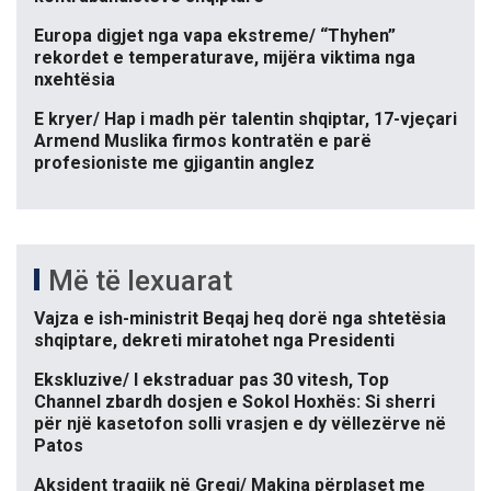
Europa digjet nga vapa ekstreme/ “Thyhen”
rekordet e temperaturave, mijëra viktima nga
nxehtësia
E kryer/ Hap i madh për talentin shqiptar, 17-vjeçari
Armend Muslika firmos kontratën e parë
profesioniste me gjigantin anglez
Më të lexuarat
Vajza e ish-ministrit Beqaj heq dorë nga shtetësia
shqiptare, dekreti miratohet nga Presidenti
Ekskluzive/ I ekstraduar pas 30 vitesh, Top
Channel zbardh dosjen e Sokol Hoxhës: Si sherri
për një kasetofon solli vrasjen e dy vëllezërve në
Patos
Aksident tragjik në Greqi/ Makina përplaset me