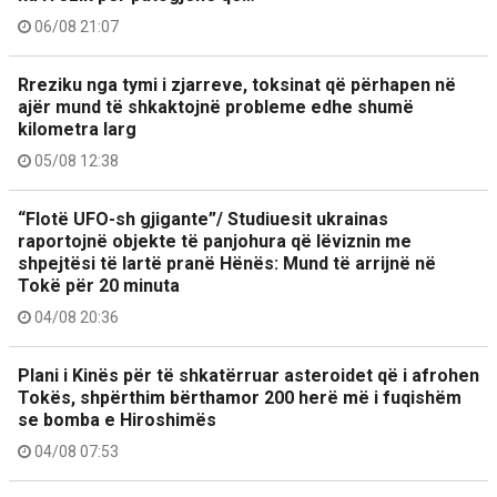
06/08 21:07
Rreziku nga tymi i zjarreve, toksinat që përhapen në
ajër mund të shkaktojnë probleme edhe shumë
kilometra larg
05/08 12:38
“Flotë UFO-sh gjigante”/ Studiuesit ukrainas
raportojnë objekte të panjohura që lëviznin me
shpejtësi të lartë pranë Hënës: Mund të arrijnë në
Tokë për 20 minuta
04/08 20:36
Plani i Kinës për të shkatërruar asteroidet që i afrohen
Tokës, shpërthim bërthamor 200 herë më i fuqishëm
se bomba e Hiroshimës
04/08 07:53