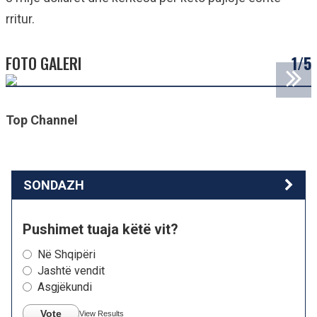
rritur.
FOTO GALERI
1/5
Top Channel
SONDAZH
Pushimet tuaja këtë vit?
Në Shqipëri
Jashtë vendit
Asgjëkundi
Vote
View Results