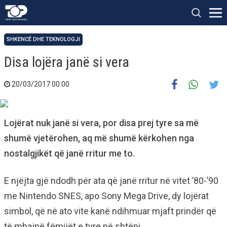
SHKENCË DHE TEKNOLOGJI
Disa lojëra janë si vera
20/03/2017 00:00
Lojërat nuk janë si vera, por disa prej tyre sa më
shumë vjetërohen, aq më shumë kërkohen nga
nostalgjikët që janë rritur me to.
E njëjta gjë ndodh për ata që janë rritur në vitet ’80-’90
me Nintendo SNES, apo Sony Mega Drive, dy lojërat
simbol, që në ato vite kanë ndihmuar mjaft prindër që
të mbajnë fëmijët e tyre në shtëpi.