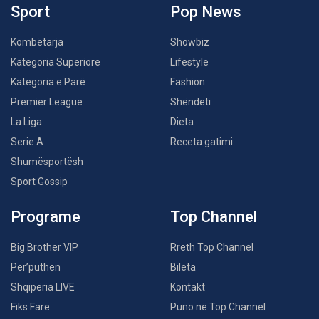
Sport
Pop News
Kombëtarja
Showbiz
Kategoria Superiore
Lifestyle
Kategoria e Parë
Fashion
Premier League
Shëndeti
La Liga
Dieta
Serie A
Receta gatimi
Shumësportësh
Sport Gossip
Programe
Top Channel
Big Brother VIP
Rreth Top Channel
Për’puthen
Bileta
Shqipëria LIVE
Kontakt
Fiks Fare
Puno në Top Channel