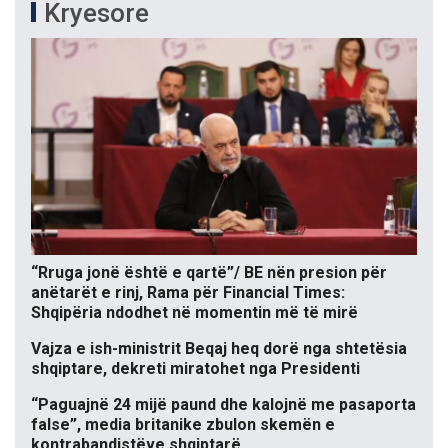
Kryesore
“Rruga jonë është e qartë”/ BE nën presion për
anëtarët e rinj, Rama për Financial Times:
Shqipëria ndodhet në momentin më të mirë
Vajza e ish-ministrit Beqaj heq dorë nga shtetësia
shqiptare, dekreti miratohet nga Presidenti
“Paguajnë 24 mijë paund dhe kalojnë me pasaporta
false”, media britanike zbulon skemën e
kontrabandistëve shqiptarë