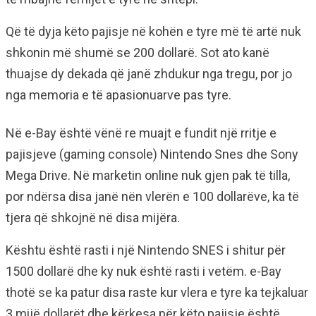
Që të dyja këto pajisje në kohën e tyre më të artë nuk
shkonin më shumë se 200 dollarë. Sot ato kanë
thuajse dy dekada që janë zhdukur nga tregu, por jo
nga memoria e të apasionuarve pas tyre.
Në e-Bay është vënë re muajt e fundit një rritje e
pajisjeve (gaming console) Nintendo Snes dhe Sony
Mega Drive. Në marketin online nuk gjen pak të tilla,
por ndërsa disa janë nën vlerën e 100 dollarëve, ka të
tjera që shkojnë në disa mijëra.
Kështu është rasti i një Nintendo SNES i shitur për
1500 dollarë dhe ky nuk është rasti i vetëm. e-Bay
thotë se ka patur disa raste kur vlera e tyre ka tejkaluar
3 mijë dollarët dhe kërkesa për këto pajisje është