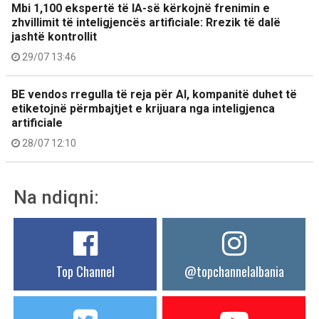
Mbi 1,100 ekspertë të IA-së kërkojnë frenimin e
zhvillimit të inteligjencës artificiale: Rrezik të dalë
jashtë kontrollit
29/07 13:46
BE vendos rregulla të reja për AI, kompanitë duhet të
etiketojnë përmbajtjet e krijuara nga inteligjenca
artificiale
28/07 12:10
Na ndiqni:
Top Channel
@topchannelalbania