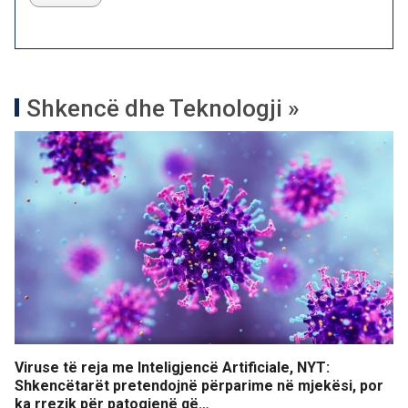
Shkencë dhe Teknologji »
Viruse të reja me Inteligjencë Artificiale, NYT:
Shkencëtarët pretendojnë përparime në mjekësi, por
ka rrezik për patogjenë që…