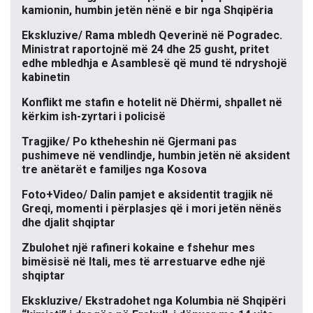
kamionin, humbin jetën nënë e bir nga Shqipëria
Ekskluzive/ Rama mbledh Qeverinë në Pogradec.
Ministrat raportojnë më 24 dhe 25 gusht, pritet
edhe mbledhja e Asamblesë që mund të ndryshojë
kabinetin
Konflikt me stafin e hotelit në Dhërmi, shpallet në
kërkim ish-zyrtari i policisë
Tragjike/ Po ktheheshin në Gjermani pas
pushimeve në vendlindje, humbin jetën në aksident
tre anëtarët e familjes nga Kosova
Foto+Video/ Dalin pamjet e aksidentit tragjik në
Greqi, momenti i përplasjes që i mori jetën nënës
dhe djalit shqiptar
Zbulohet një rafineri kokaine e fshehur mes
bimësisë në Itali, mes të arrestuarve edhe një
shqiptar
Ekskluzive/ Ekstradohet nga Kolumbia në Shqipëri