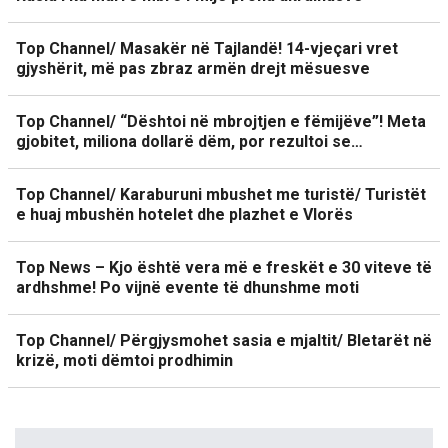
Top Channel/ Masakër në Tajlandë! 14-vjeçari vret
gjyshërit, më pas zbraz armën drejt mësuesve
Top Channel/ “Dështoi në mbrojtjen e fëmijëve”! Meta
gjobitet, miliona dollarë dëm, por rezultoi se…
Top Channel/ Karaburuni mbushet me turistë/ Turistët
e huaj mbushën hotelet dhe plazhet e Vlorës
Top News – Kjo është vera më e freskët e 30 viteve të
ardhshme! Po vijnë evente të dhunshme moti
Top Channel/ Përgjysmohet sasia e mjaltit/ Bletarët në
krizë, moti dëmtoi prodhimin