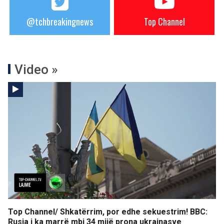
@tchbreakingnews
Top Channel
Video »
Top Channel/ Shkatërrim, por edhe sekuestrim! BBC:
Rusia i ka marrë mbi 34 mijë prona ukrainasve