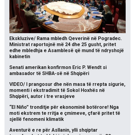
Ekskluzive/ Rama mbledh Qeverinë në Pogradec.
Ministrat raportojnë më 24 dhe 25 gusht, pritet
edhe mbledhja e Asamblesë që mund të ndryshojë
kabinetin
Senati amerikan konfirmon Eric P. Wendt si
ambasador të SHBA-së në Shqipëri
VIDEO/ I prangosur dhe nën masa të rrepta sigurie,
momenti i ekstradimit të Sokol Hoxhës në
Shqipëri, autor i tre vrasjeve
“El Niño” tronditje për ekonominë botërore! Nga
moti ekstrem te rritja e çmimeve, çfarë pritet të
sjellë fenomeni klimatik
Aventurë e re për Asllanin, ylli shqiptar