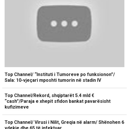
Top Channel/ “Instituti i Tumoreve po funksionon”/
Sala: 10-vjeçari mposhti tumorin në stadin IV
Top Channel/Rekord, shqiptarët 5.4 mld €
“cash”/Paraja e xhepit sfidon bankat pavarësisht
kufizimeve
Top Channel/ Virusi i Nilit, Greqia në alarm/ Shënohen 6
vdekje dhe 65 të infektuar