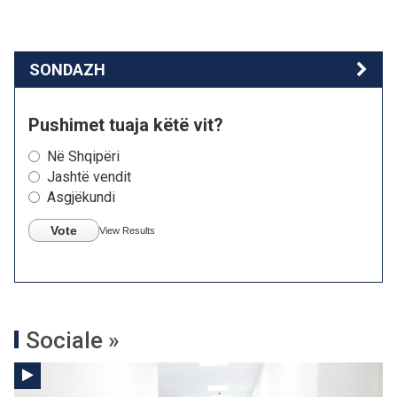
SONDAZH
Pushimet tuaja këtë vit?
Në Shqipëri
Jashtë vendit
Asgjëkundi
Vote
View Results
Sociale »