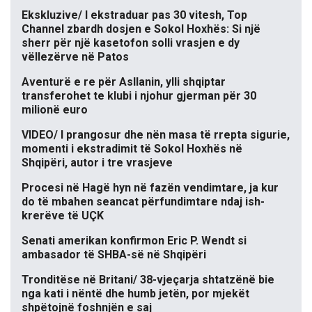
Ekskluzive/ I ekstraduar pas 30 vitesh, Top
Channel zbardh dosjen e Sokol Hoxhës: Si një
sherr për një kasetofon solli vrasjen e dy
vëllezërve në Patos
Aventurë e re për Asllanin, ylli shqiptar
transferohet te klubi i njohur gjerman për 30
milionë euro
VIDEO/ I prangosur dhe nën masa të rrepta sigurie,
momenti i ekstradimit të Sokol Hoxhës në
Shqipëri, autor i tre vrasjeve
Procesi në Hagë hyn në fazën vendimtare, ja kur
do të mbahen seancat përfundimtare ndaj ish-
krerëve të UÇK
Senati amerikan konfirmon Eric P. Wendt si
ambasador të SHBA-së në Shqipëri
Tronditëse në Britani/ 38-vjeçarja shtatzënë bie
nga kati i nëntë dhe humb jetën, por mjekët
shpëtojnë foshnjën e saj