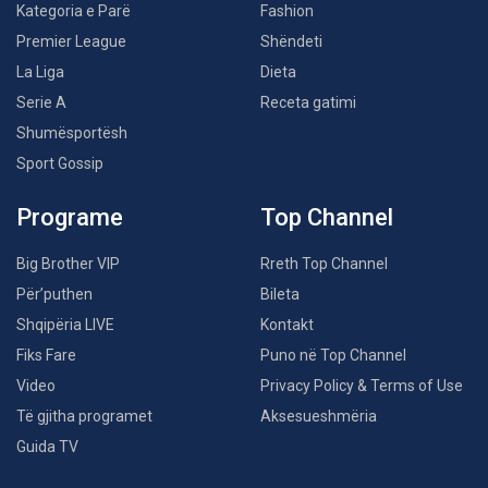
Kategoria e Parë
Fashion
Premier League
Shëndeti
La Liga
Dieta
Serie A
Receta gatimi
Shumësportësh
Sport Gossip
Programe
Top Channel
Big Brother VIP
Rreth Top Channel
Për’puthen
Bileta
Shqipëria LIVE
Kontakt
Fiks Fare
Puno në Top Channel
Video
Privacy Policy & Terms of Use
Të gjitha programet
Aksesueshmëria
Guida TV