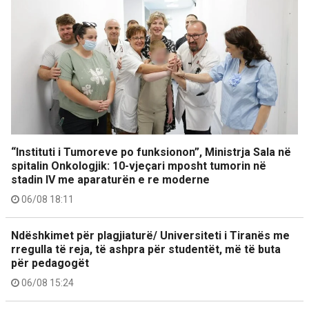
“Instituti i Tumoreve po funksionon”, Ministrja Sala në
spitalin Onkologjik: 10-vjeçari mposht tumorin në
stadin IV me aparaturën e re moderne
06/08 18:11
Ndëshkimet për plagjiaturë/ Universiteti i Tiranës me
rregulla të reja, të ashpra për studentët, më të buta
për pedagogët
06/08 15:24