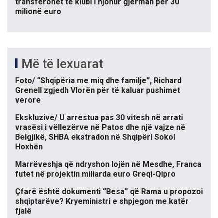
transferohet te klubi i njohur gjerman për 30
milionë euro
Më të lexuarat
Foto/ “Shqipëria me miq dhe familje”, Richard
Grenell zgjedh Vlorën për të kaluar pushimet
verore
Ekskluzive/ U arrestua pas 30 vitesh në arrati
vrasësi i vëllezërve në Patos dhe një vajze në
Belgjikë, SHBA ekstradon në Shqipëri Sokol
Hoxhën
Marrëveshja që ndryshon lojën në Mesdhe, Franca
futet në projektin miliarda euro Greqi-Qipro
Çfarë është dokumenti “Besa” që Rama u propozoi
shqiptarëve? Kryeministri e shpjegon me katër
fjalë