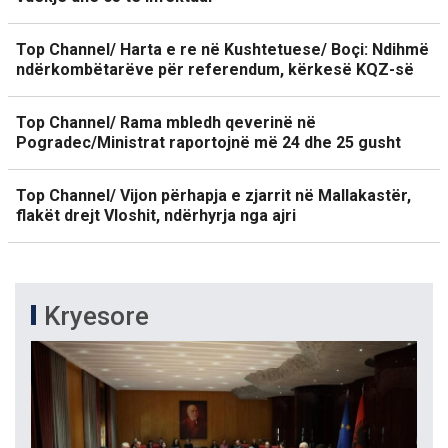
Top Channel/ Harta e re në Kushtetuese/ Boçi: Ndihmë
ndërkombëtarëve për referendum, kërkesë KQZ-së
Top Channel/ Rama mbledh qeverinë në
Pogradec/Ministrat raportojnë më 24 dhe 25 gusht
Top Channel/ Vijon përhapja e zjarrit në Mallakastër,
flakët drejt Vloshit, ndërhyrja nga ajri
Kryesore