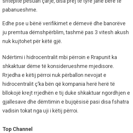
shtëpitë pësuan çarje, disa prej të tyre janë bërë të
pabanueshme.
Edhe pse u bënë verifikimet e dëmevë dhe banorëve
ju premtua dëmshpërblim, tashmë pas 3 vitesh akush
nuk kujtohet për këtë gjë.
Ndërtimi i hidrocentralit mbi përroin e Rrapunit ka
shkaktuar dëme të konsiderueshme mjedisore.
Rrjedha e këtij përroi nuk përballon nevojat e
hidrocentralit ç’ka bën që kompania herë herë të
bllokojë krejt rrjedhën e tij duke shkaktuar ngordhjen e
gjallesave dhe dëmtimin e bujqësisë pasi disa fshatra
vadisin tokat nga uji i këtij përroi.
Top Channel