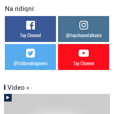
Na ndiqni:
Top Channel
@topchannelalbania
@tchbreakingnews
Top Channel
Video »