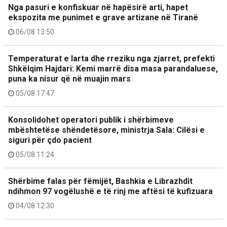
Nga pasuri e konfiskuar në hapësirë arti, hapet
ekspozita me punimet e grave artizane në Tiranë
06/08 13:50
Temperaturat e larta dhe rreziku nga zjarret, prefekti
Shkëlqim Hajdari: Kemi marrë disa masa parandaluese,
puna ka nisur që në muajin mars
05/08 17:47
Konsolidohet operatori publik i shërbimeve
mbështetëse shëndetësore, ministrja Sala: Cilësi e
siguri për çdo pacient
05/08 11:24
Shërbime falas për fëmijët, Bashkia e Librazhdit
ndihmon 97 vogëlushë e të rinj me aftësi të kufizuara
04/08 12:30