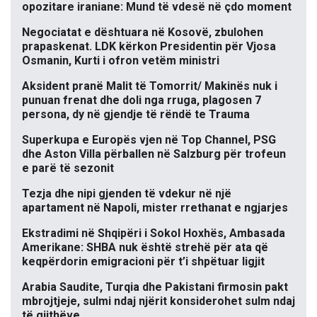
opozitare iraniane: Mund të vdesë në çdo moment
Negociatat e dështuara në Kosovë, zbulohen
prapaskenat. LDK kërkon Presidentin për Vjosa
Osmanin, Kurti i ofron vetëm ministri
Aksident pranë Malit të Tomorrit/ Makinës nuk i
punuan frenat dhe doli nga rruga, plagosen 7
persona, dy në gjendje të rëndë te Trauma
Superkupa e Europës vjen në Top Channel, PSG
dhe Aston Villa përballen në Salzburg për trofeun
e parë të sezonit
Tezja dhe nipi gjenden të vdekur në një
apartament në Napoli, mister rrethanat e ngjarjes
Ekstradimi në Shqipëri i Sokol Hoxhës, Ambasada
Amerikane: SHBA nuk është strehë për ata që
keqpërdorin emigracioni për t’i shpëtuar ligjit
Arabia Saudite, Turqia dhe Pakistani firmosin pakt
mbrojtjeje, sulmi ndaj njërit konsiderohet sulm ndaj
të gjithëve