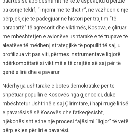
paaftësisë apo dështimit në këtë aspekt, ku u përzie
pa asnjë teklif, “i njomi me të thatin”, në vazhdën e një
përpjekjeje të padëgjuar në histori për trajtim “të
barabartë” të agresorit dhe viktimës, Kosova, e çliruar
me mbështetjen e avionëve ushtarakë e të trupave të
aleatëve të mëdhenj strategjikë të popullit të saj, u
profilizua vit pas viti, përmes instrumentave ligjorë
ndërkombëtarë si viktimë e të drejtës së saj për të
qenë e lirë dhe e pavarur.
Ndërhyrja ushtarake e botës demokratike për të
shpëtuar popullin e Kosovës nga gjenocidi, duke
mbështetur Ushtrinë e saj Çlirimtare, i hapi rrugë lirisë
e pavarësisë së Kosovës dhe fatkeqësisht,
njëkohësisht edhe një procesi fajësimi “ligjor” të vetë
përpjekjes për liri e pavarësi.