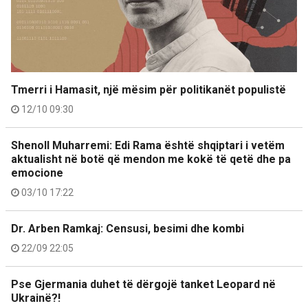
Tmerri i Hamasit, një mësim për politikanët populistë
12/10 09:30
Shenoll Muharremi: Edi Rama është shqiptari i vetëm
aktualisht në botë që mendon me kokë të qetë dhe pa
emocione
03/10 17:22
Dr. Arben Ramkaj: Censusi, besimi dhe kombi
22/09 22:05
Pse Gjermania duhet të dërgojë tanket Leopard në
Ukrainë?!