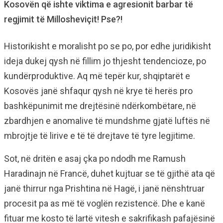
Kosovën që ishte viktima e agresionit barbar të
regjimit të Millosheviçit! Pse?!
Historikisht e moralisht po se po, por edhe juridikisht
ideja dukej qysh në fillim jo thjesht tendencioze, po
kundërproduktive. Aq më tepër kur, shqiptarët e
Kosovës janë shfaqur qysh në krye të herës pro
bashkëpunimit me drejtësinë ndërkombëtare, në
zbardhjen e anomalive të mundshme gjatë luftës në
mbrojtje të lirive e të të drejtave të tyre legjitime.
Sot, në dritën e asaj çka po ndodh me Ramush
Haradinajn në Francë, duhet kujtuar se të gjithë ata që
janë thirrur nga Prishtina në Hagë, i janë nënshtruar
procesit pa as më të voglën rezistencë. Dhe e kanë
fituar me kosto të lartë vitesh e sakrifikash pafajësinë