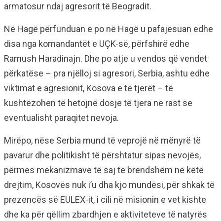
armatosur ndaj agresorit të Beogradit.
Në Hagë përfunduan e po në Hagë u pafajësuan edhe
disa nga komandantët e UÇK-së, përfshirë edhe
Ramush Haradinajn. Dhe po atje u vendos që vendet
përkatëse – pra njëlloj si agresori, Serbia, ashtu edhe
viktimat e agresionit, Kosova e të tjerët – të
kushtëzohen të hetojnë dosje të tjera në rast se
eventualisht paraqitet nevoja.
Mirëpo, nëse Serbia mund të veprojë në mënyrë të
pavarur dhe politikisht të përshtatur sipas nevojës,
përmes mekanizmave të saj të brendshëm në këtë
drejtim, Kosovës nuk i’u dha kjo mundësi, për shkak të
prezencës së EULEX-it, i cili në misionin e vet kishte
dhe ka për qëllim zbardhjen e aktiviteteve të natyrës