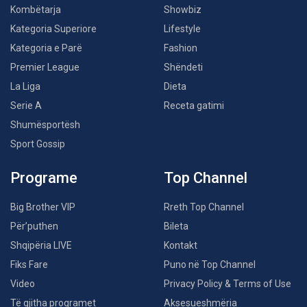
Kombëtarja
Showbiz
Kategoria Superiore
Lifestyle
Kategoria e Parë
Fashion
Premier League
Shëndeti
La Liga
Dieta
Serie A
Receta gatimi
Shumësportësh
Sport Gossip
Programe
Top Channel
Big Brother VIP
Rreth Top Channel
Për’puthen
Bileta
Shqipëria LIVE
Kontakt
Fiks Fare
Puno në Top Channel
Video
Privacy Policy & Terms of Use
Të gjitha programet
Aksesueshmëria