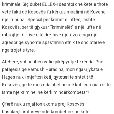
kriminale. Siç duket EULEX-i dështoi dhe këtë e thotë
vetë fakti që Kosovës i’u kërkua miratimi në Kuvend i
një Tribunali Special për krimet e luftës, jashtë
Kosovës, për të gjykuar “kriminelët” e një lufte në
mbrojtje të lirive e të drejtave njerëzore nga një
agresor që synonte spastrimin etnik të shqiptarëve
nga trojet e tyre.
Atëhere, sot ngrihen vetiu pikëpyetje të rënda: Pse
pafajësia që Ramush Haradinaj mori nga Gjykata e
Hagës nuk i mjafton këtij qytetari të shtetit të
Kosovës, që të mos ndalohet në një kufi europian si të
ishte një kriminel në kërkim ndërkombëtar?!
Çfarë nuk u mjafton akoma prej Kosovës
bashkëçlirimtarëve ndërkombëtarë, në këtë