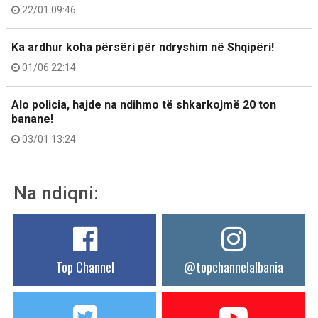
22/01 09:46
Ka ardhur koha përsëri për ndryshim në Shqipëri!
01/06 22:14
Alo policia, hajde na ndihmo të shkarkojmë 20 ton
banane!
03/01 13:24
Na ndiqni:
Top Channel
@topchannelalbania