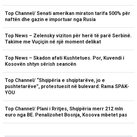
Top Channel/ Senati amerikan miraton tarifa 500% për
naftën dhe gazin e importuar nga Rusia
Top News – Zelensky viziton për herë të parë Serbinë.
Takime me Vuçiçin në një moment delikat
Top News – Skadon afati Kushtetues. Por, Kuvendi i
Kosovën shtyn sërish seancën
Top Channel/ “Shqipëria e shqiptarëve, jo e
pushtetarëve”, protestuesit në bulevard: Rama SPAK-
YOU
Top Channel/ Plani i Rritjes, Shqipëria merr 212 mln
euro nga BE. Penalizohet Bosnja, Kosova mbetet pas