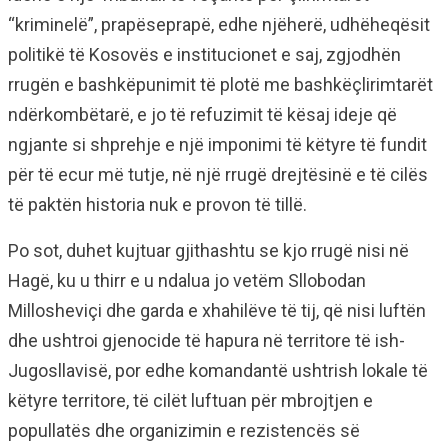
“kriminelë”, prapëseprapë, edhe njëherë, udhëheqësit
politikë të Kosovës e institucionet e saj, zgjodhën
rrugën e bashkëpunimit të plotë me bashkëçlirimtarët
ndërkombëtarë, e jo të refuzimit të kësaj ideje që
ngjante si shprehje e një imponimi të këtyre të fundit
për të ecur më tutje, në një rrugë drejtësinë e të cilës
të paktën historia nuk e provon të tillë.
Po sot, duhet kujtuar gjithashtu se kjo rrugë nisi në
Hagë, ku u thirr e u ndalua jo vetëm Sllobodan
Millosheviçi dhe garda e xhahilëve të tij, që nisi luftën
dhe ushtroi gjenocide të hapura në territore të ish-
Jugosllavisë, por edhe komandantë ushtrish lokale të
këtyre territore, të cilët luftuan për mbrojtjen e
popullatës dhe organizimin e rezistencës së