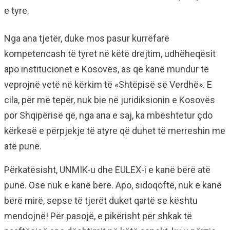
e tyre.
Nga ana tjetër, duke mos pasur kurrëfarë
kompetencash të tyret në këtë drejtim, udhëheqësit
apo institucionet e Kosovës, as që kanë mundur të
veprojnë vetë në kërkim të «Shtëpisë së Verdhë». E
cila, për më tepër, nuk bie në juridiksionin e Kosovës
por Shqipërisë që, nga ana e saj, ka mbështetur çdo
kërkesë e përpjekje të atyre që duhet të merreshin me
atë punë.
Përkatësisht, UNMIK-u dhe EULEX-i e kanë bërë atë
punë. Ose nuk e kanë bërë. Apo, sidoqoftë, nuk e kanë
bërë mirë, sepse të tjerët duket qartë se kështu
mendojnë! Për pasojë, e pikërisht për shkak të