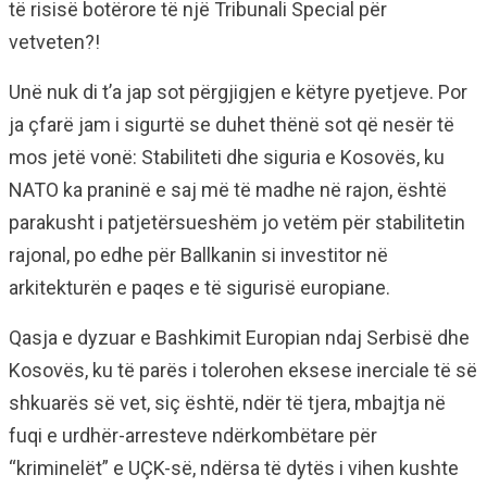
të risisë botërore të një Tribunali Special për
vetveten?!
Unë nuk di t’a jap sot përgjigjen e këtyre pyetjeve. Por
ja çfarë jam i sigurtë se duhet thënë sot që nesër të
mos jetë vonë: Stabiliteti dhe siguria e Kosovës, ku
NATO ka praninë e saj më të madhe në rajon, është
parakusht i patjetërsueshëm jo vetëm për stabilitetin
rajonal, po edhe për Ballkanin si investitor në
arkitekturën e paqes e të sigurisë europiane.
Qasja e dyzuar e Bashkimit Europian ndaj Serbisë dhe
Kosovës, ku të parës i tolerohen eksese inerciale të së
shkuarës së vet, siç është, ndër të tjera, mbajtja në
fuqi e urdhër-arresteve ndërkombëtare për
“kriminelët” e UÇK-së, ndërsa të dytës i vihen kushte