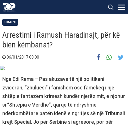
KOMENT
Arrestimi i Ramush Haradinajt, për kë
bien këmbanat?
06/01/2017 00:00
Nga Edi Rama – Pas akuzave të një politikani
zviceran, “zbuluesi” i famshëm ose famëkeq i një
shtëpie fantazëm krimesh kundër njerëzimit, e njohur
si “Shtëpia e Verdhë”, qarqe të ndryshme
ndërkombëtare patën idenë e ngritjes së një Tribunali
krejt Special. Jo për Serbinë si agresore, por për