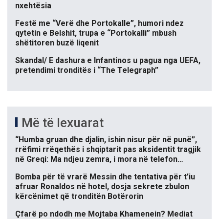
nxehtësia
Festë me “Verë dhe Portokalle”, humori ndez
qytetin e Belshit, trupa e “Portokalli” mbush
shëtitoren buzë liqenit
Skandal/ E dashura e Infantinos u pagua nga UEFA,
pretendimi tronditës i “The Telegraph”
Më të lexuarat
“Humba gruan dhe djalin, ishin nisur për në punë”,
rrëfimi rrëqethës i shqiptarit pas aksidentit tragjik
në Greqi: Ma ndjeu zemra, i mora në telefon…
Bomba për të vrarë Messin dhe tentativa për t’iu
afruar Ronaldos në hotel, dosja sekrete zbulon
kërcënimet që tronditën Botërorin
Çfarë po ndodh me Mojtaba Khamenein? Mediat