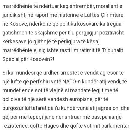
marrëdhënie të ndërtuar kaq shtrembër, moralisht e
juridikisht, në raport me historinë e Luftës Çlirimtare
në Kosovë, ndërkohë që politika kosovare ka treguar
gatishmëri të skajshme për t’iu përgjigjur pozitivisht
kërkesave jo gjithnjë të përligjura të kësaj
marrëdhënieje, siç ishte rasti i miratimit të Tribunalit
Special për Kosovën?!
Si ka mundësi që urdhër-arrestet e vendit agresor të
një lufte që përfshiu vetë NATO-n kundër atij vendi, të
mundet ende sot të vlejnë si mandate legjitime të
policive të një sërë vendesh europiane, për të
burgosur luftëtarët që i’u kundërvunë atij agresioni dhe
që, për më tepër, i janë nënshtruar më pas, pa asnjë
rezistencë, qoftë Hagës dhe qoftë votimit parlamentar