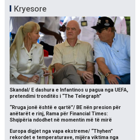
Kryesore
Skandal/ E dashura e Infantinos u pagua nga UEFA,
pretendimi tronditës i “The Telegraph”
“Rruga jonë është e qartë”/ BE nën presion për
anëtarët e rinj, Rama për Financial Times:
Shqipëria ndodhet në momentin më të mirë
Europa digjet nga vapa ekstreme/ “Thyhen”
rekordet e temperaturave, mijëra viktima nga