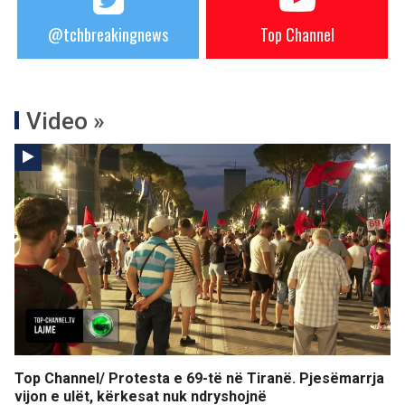
@tchbreakingnews
Top Channel
Video »
Top Channel/ Protesta e 69-të në Tiranë. Pjesëmarrja
vijon e ulët, kërkesat nuk ndryshojnë