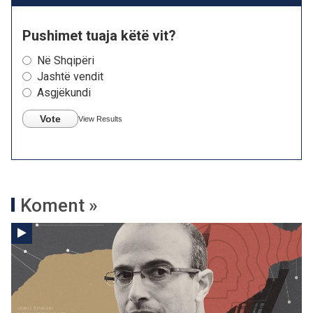
Pushimet tuaja këtë vit?
Në Shqipëri
Jashtë vendit
Asgjëkundi
Vote
View Results
Koment »