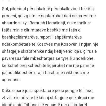
Sot, pikërisht për shkak të përshkallëzimit të këtij
procesi, që zgjatet e ngatërrohet deri në arrestime
absurde si ky i Ramush Haradinajt, duke thelluar
fajësimin e çlirimtarëve bashkë me fajin e
bashkëçlirimtarëve, raporti i shpëtimtarëve
ndërkombëtarë të Kosovës me Kosovën, i ngjan një
shfaqjeje skizofrenike ndaj këtij vendi që u çlirua e
pavarësua falë mbështetjes së tyre, ku ndërkohë
kërkohet prej kohësh të ligjërohet me një pahir të
pajustifikueshëm, faji i barabartë i viktimës me
agresorin.
Duke e parë jo si spektatorë po si pengje të lirisë,
zhvillimin në vite të kësaj shfaqjeje që kulmoi me
idenë e një Tribunali të veçantë për çlirimtarët