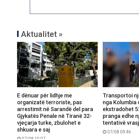
Aktualitet »
E dënuar për lidhje me
Transportoi n
organizatë terroriste, pas
nga Kolumbia d
arrestimit në Sarandë del para
ekstradohet 53
Gjykatës Penale në Tiranë 32-
pranga edhe nj
vjeçarja turke, zbulohet e
tentativë vras
shkuara e saj
07/08 09:46
07/08 10:07