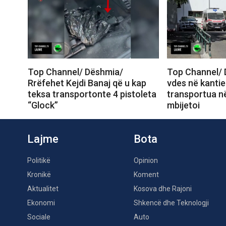
Top Channel/ Dëshmia/
Top Channel/ 
Rrëfehet Kejdi Banaj që u kap
vdes në kantie
teksa transportonte 4 pistoleta
transportua në
“Glock”
mbijetoi
Lajme
Bota
Politikë
Opinion
Kronikë
Koment
Aktualitet
Kosova dhe Rajoni
Ekonomi
Shkencë dhe Teknologji
Sociale
Auto