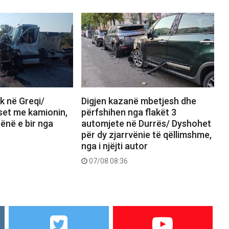
ik në Greqi/
Digjen kazanë mbetjesh dhe
set me kamionin,
përfshihen nga flakët 3
ënë e bir nga
automjete në Durrës/ Dyshohet
për dy zjarrvënie të qëllimshme,
nga i njëjti autor
07/08 08:36