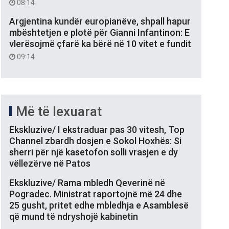
08:14
Argjentina kundër europianëve, shpall hapur
mbështetjen e plotë për Gianni Infantinon: E
vlerësojmë çfarë ka bërë në 10 vitet e fundit
09:14
Më të lexuarat
Ekskluzive/ I ekstraduar pas 30 vitesh, Top
Channel zbardh dosjen e Sokol Hoxhës: Si
sherri për një kasetofon solli vrasjen e dy
vëllezërve në Patos
Ekskluzive/ Rama mbledh Qeverinë në
Pogradec. Ministrat raportojnë më 24 dhe
25 gusht, pritet edhe mbledhja e Asamblesë
që mund të ndryshojë kabinetin