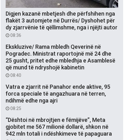
Digjen kazanë mbetjesh dhe përfshihen nga
flakët 3 automjete në Durrës/ Dyshohet për
dy zjarrvënie të qëllimshme, nga i njëjti autor
08:36
Ekskluzive/ Rama mbledh Qeverinë në
Pogradec. Ministrat raportojnë më 24 dhe
25 gusht, pritet edhe mbledhja e Asamblesë
që mund të ndryshojë kabinetin
08:40
Vatra e zjarrit në Panahor ende aktive, 95
forca speciale të angazhuara në terren,
ndihmë edhe nga ajri
08:25
“Dështoi në mbrojtjen e fëmijëve”, Meta
gjobitet me 567 milionë dollarë, shkon në
942 mln totali i ndëshkimeve të papaguara