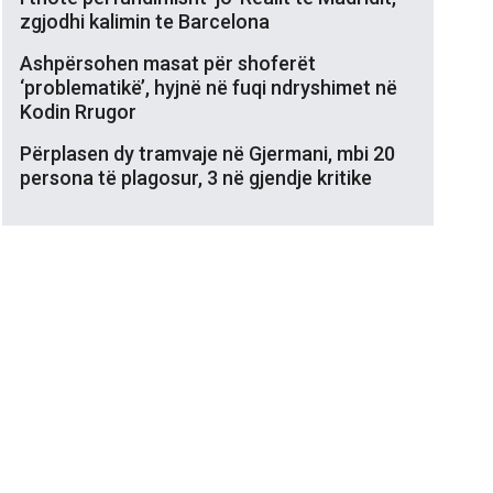
zgjodhi kalimin te Barcelona
Ashpërsohen masat për shoferët
‘problematikë’, hyjnë në fuqi ndryshimet në
Kodin Rrugor
Përplasen dy tramvaje në Gjermani, mbi 20
persona të plagosur, 3 në gjendje kritike