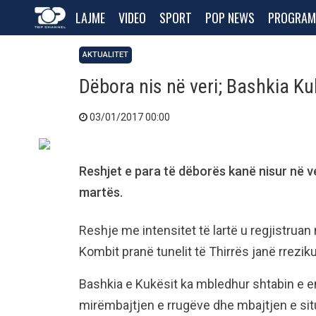
LAJME
VIDEO
SPORT
POP NEWS
PROGRAM
AKTUALITET
Dëbora nis në veri; Bashkia K
03/01/2017 00:00
Reshjet e para të dëborës kanë nisur në v
martës.
Reshje me intensitet të lartë u regjistrua
Kombit pranë tunelit të Thirrës janë rrezik
Bashkia e Kukësit ka mbledhur shtabin e 
mirëmbajtjen e rrugëve dhe mbajtjen e situ