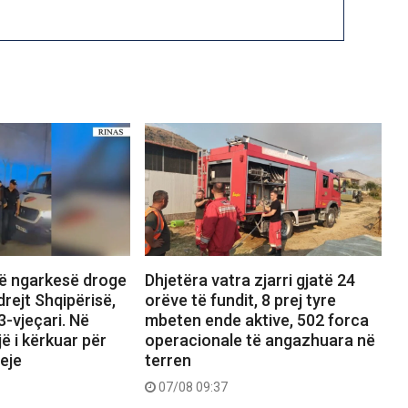
jë ngarkesë droge
Dhjetëra vatra zjarri gjatë 24
rejt Shqipërisë,
orëve të fundit, 8 prej tyre
-vjeçari. Në
mbeten ende aktive, 502 forca
ë i kërkuar për
operacionale të angazhuara në
jeje
terren
07/08 09:37