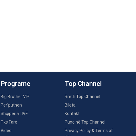
Programe
Top Channel
Big Brother VIP
Rreth Top Channel
Për’puthen
Bileta
Shqipëria LIVE
Kontakt
Fiks Fare
Puno në Top Channel
Video
Privacy Policy & Terms of