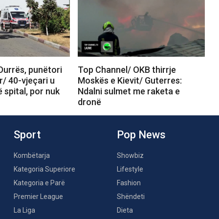
Durrës, punëtori
Top Channel/ OKB thirrje
r/ 40-vjeçari u
Moskës e Kievit/ Guterres:
 spital, por nuk
Ndalni sulmet me raketa e
dronë
Sport
Pop News
Kombëtarja
Showbiz
Kategoria Superiore
Lifestyle
Kategoria e Parë
Fashion
Premier League
Shëndeti
La Liga
Dieta