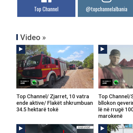
Top Channel
@topchannelalbania
Video »
Top Channel/ Zjarret, 10 vatra
Top Channel/S
ende aktive/ Flakët shkrumbuan
bllokon qeveri
34.5 hektarë tokë
lë në rrugë 10
marokenë