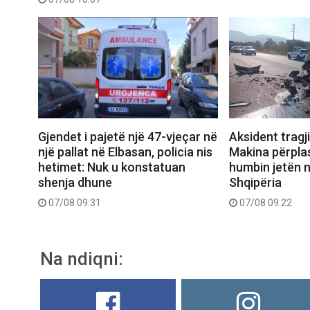
Gjendet i pajetë një 47-vjeçar në
Aksident tragj
një pallat në Elbasan, policia nis
Makina përpla
hetimet: Nuk u konstatuan
humbin jetën n
shenja dhune
Shqipëria
07/08 09:31
07/08 09:22
Na ndiqni: