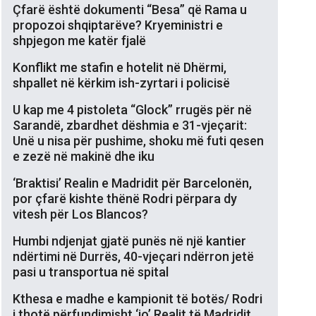
Çfarë është dokumenti “Besa” që Rama u
propozoi shqiptarëve? Kryeministri e
shpjegon me katër fjalë
Konflikt me stafin e hotelit në Dhërmi,
shpallet në kërkim ish-zyrtari i policisë
U kap me 4 pistoleta “Glock” rrugës për në
Sarandë, zbardhet dëshmia e 31-vjeçarit:
Unë u nisa për pushime, shoku më futi qesen
e zezë në makinë dhe iku
‘Braktisi’ Realin e Madridit për Barcelonën,
por çfarë kishte thënë Rodri përpara dy
vitesh për Los Blancos?
Humbi ndjenjat gjatë punës në një kantier
ndërtimi në Durrës, 40-vjeçari ndërron jetë
pasi u transportua në spital
Kthesa e madhe e kampionit të botës/ Rodri
i thotë përfundimisht ‘jo’ Realit të Madridit,