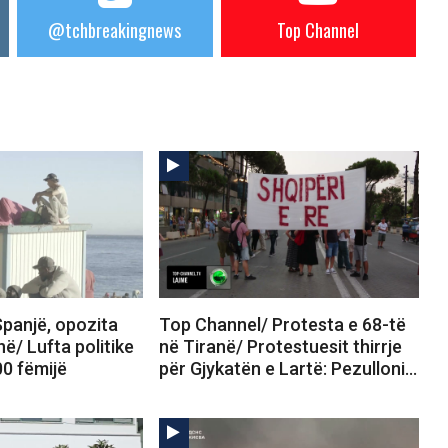
@tchbreakingnews
Top Channel
panjë, opozita
Top Channel/ Protesta e 68-të
në/ Lufta politike
në Tiranë/ Protestuesit thirrje
00 fëmijë
për Gjykatën e Lartë: Pezulloni…