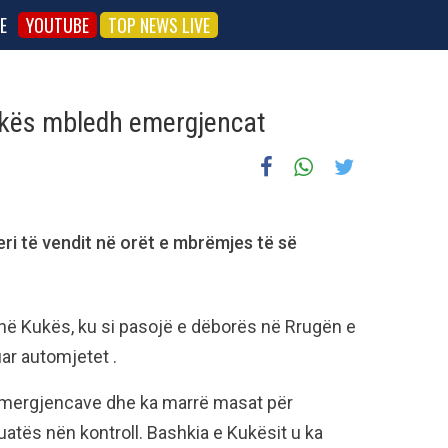
E
YOUTUBE
TOP NEWS LIVE
ukës mbledh emergjencat
eri të vendit në orët e mbrëmjes të së
n në Kukës, ku si pasojë e dëborës në Rrugën e
uar automjetet .
emergjencave dhe ka marrë masat për
atës nën kontroll. Bashkia e Kukësit u ka