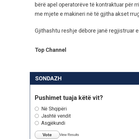
bërë apel operatorëve të kontraktuar për rri
me mjete e makineri në të gjitha akset rru
Gjithashtu reshje dëbore janë regjistruar 
Top Channel
SONDAZH
Pushimet tuaja këtë vit?
Në Shqipëri
Jashtë vendit
Asgjëkundi
Vote
View Results