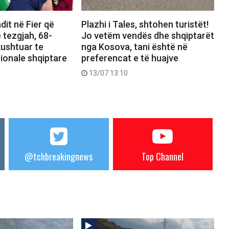
dit në Fier që
Plazhi i Tales, shtohen turistët!
 tezgjah, 68-
Jo vetëm vendës dhe shqiptarët
kushtuar te
nga Kosova, tani është në
ionale shqiptare
preferencat e të huajve
13/07 13:10
@tchbreakingnews
Top Channel