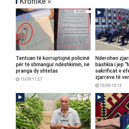
Kronikë »
Tentuan të korruptojnë policinë
Nderohen zjarr
për të shmangur ndëshkimin, në
bashkia i jep “
pranga dy shtetas
sakrificat e ef
zjarreve të ve
15/09 11:27
10/09 13:13