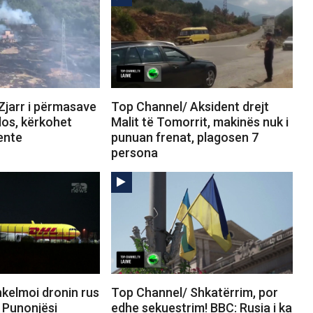
Zjarr i përmasave
Top Channel/ Aksident drejt
los, kërkohet
Malit të Tomorrit, makinës nuk i
ente
punuan frenat, plagosen 7
persona
kelmoi dronin rus
Top Channel/ Shkatërrim, por
 Punonjësi
edhe sekuestrim! BBC: Rusia i ka