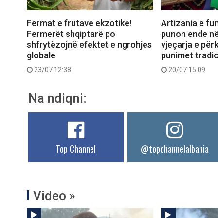
Fermat e frutave ekzotike!
Artizania e fun
Fermerët shqiptarë po
punon ende në
shfrytëzojnë efektet e ngrohjes
vjeçarja e për
globale
punimet tradic
23/07 12:38
20/07 15:09
Na ndiqni:
Top Channel
@topchannelalbania
Video »