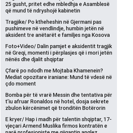
25 gusht, pritet edhe mbledhja e Asamblesë
që mund të ndryshojë kabinetin
Tragjike/ Po ktheheshin në Gjermani pas
pushimeve në vendlindje, humbin jetën në
aksident tre anëtarët e familjes nga Kosova
Foto+Video/ Dalin pamjet e aksidentit tragjik
në Greqi, momenti i përplasjes që i mori jetën
nënës dhe djalit shqiptar
Çfarë po ndodh me Mojtaba Khamenein?
Mediat opozitare iraniane: Mund të vdesë në
çdo moment
Bomba për të vrarë Messin dhe tentativa për
t’iu afruar Ronaldos në hotel, dosja sekrete
zbulon kërcënimet që tronditën Botërorin
E kryer/ Hap i madh për talentin shqiptar, 17-
vjeçari Armend Muslika firmos kontratën e
parë profesioniste me gjigantin anglez