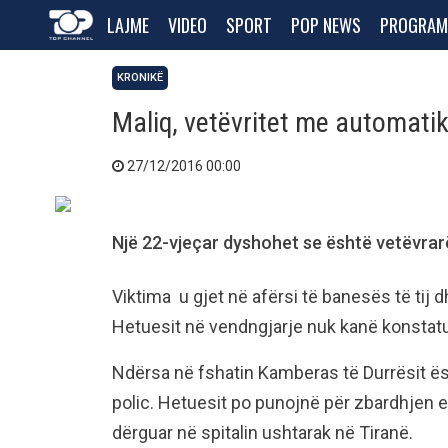
LAJME
VIDEO
SPORT
POP NEWS
PROGRAM
KRONIKË
Maliq, vetëvritet me automatik
27/12/2016 00:00
Një 22-vjeçar dyshohet se është vetëvrarë
Viktima u gjet në afërsi të banesës të tij 
Hetuesit në vendngjarje nuk kanë konstat
Ndërsa në fshatin Kamberas të Durrësit ë
polic. Hetuesit po punojnë për zbardhjen e
dërguar në spitalin ushtarak në Tiranë.