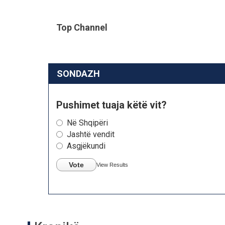
Top Channel
SONDAZH
Pushimet tuaja këtë vit?
Në Shqipëri
Jashtë vendit
Asgjëkundi
Vote
View Results