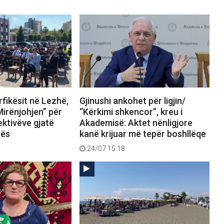
fikësit në Lezhë,
Gjinushi ankohet për ligjin/
Mirënjohjen” për
“Kërkimi shkencor”, kreu i
ektivëve gjatë
Akademisë: Aktet nënligjore
rës
kanë krijuar më tepër boshllëqe
24/07 15:18