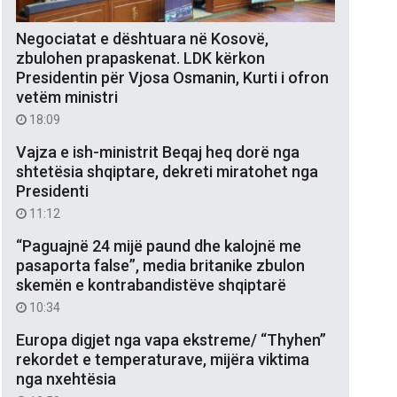
Negociatat e dështuara në Kosovë,
zbulohen prapaskenat. LDK kërkon
Presidentin për Vjosa Osmanin, Kurti i ofron
vetëm ministri
18:09
Vajza e ish-ministrit Beqaj heq dorë nga
shtetësia shqiptare, dekreti miratohet nga
Presidenti
11:12
“Paguajnë 24 mijë paund dhe kalojnë me
pasaporta false”, media britanike zbulon
skemën e kontrabandistëve shqiptarë
10:34
Europa digjet nga vapa ekstreme/ “Thyhen”
rekordet e temperaturave, mijëra viktima
nga nxehtësia