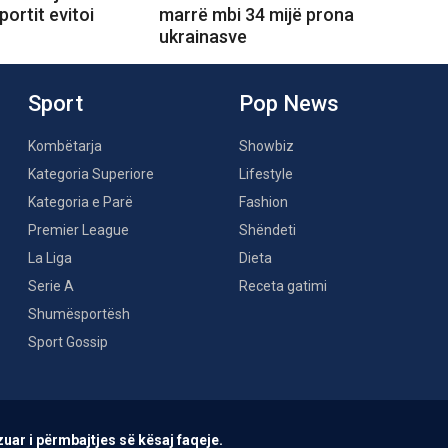
portit evitoi
marrë mbi 34 mijë prona
ukrainasve
Sport
Pop News
Kombëtarja
Showbiz
Kategoria Superiore
Lifestyle
Kategoria e Parë
Fashion
Premier League
Shëndeti
La Liga
Dieta
Serie A
Receta gatimi
Shumësportësh
Sport Gossip
uar i përmbajtjes së kësaj faqeje.