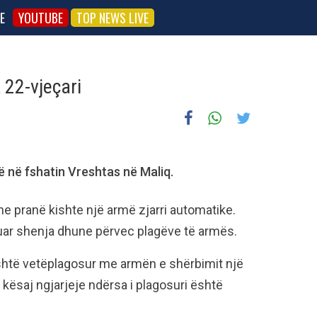
E
YOUTUBE
TOP NEWS LIVE
 22-vjeçari
 në fshatin Vreshtas në Maliq.
dhe pranë kishte një armë zjarri automatike.
uar shenja dhune përvec plagëve të armës.
shtë vetëplagosur me armën e shërbimit një
 kësaj ngjarjeje ndërsa i plagosuri është