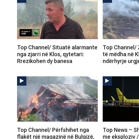
Top Channel/ Situatë alarmante
Top Channel/ 
nga zjarri në Klos, qytetari:
të mëdha në K
Rrezikohen dy banesa
ndërhyrje urgj
Top Channel/ Përfshihet nga
Top News – Sh
flakët një magazinë në Bulqizë,
me eksploziv /