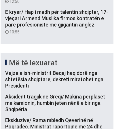
12:50
E kryer/ Hap i madh për talentin shqiptar, 17-
vjeçari Armend Muslika firmos kontratën e
parë profesioniste me gjigantin anglez
10:55
Më të lexuarat
Vajza e ish-ministrit Beqaj heq dorë nga
shtetësia shqiptare, dekreti miratohet nga
Presidenti
Aksident tragjik në Greqi/ Makina përplaset
me kamionin, humbin jetën nënë e bir nga
Shqipëria
Ekskluzive/ Rama mbledh Qeverinë në
Pogradec. Ministrat raportojnë më 24 dhe