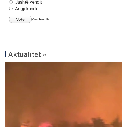
Jashtë vendit
Asgjëkundi
Vote
View Results
Aktualitet »