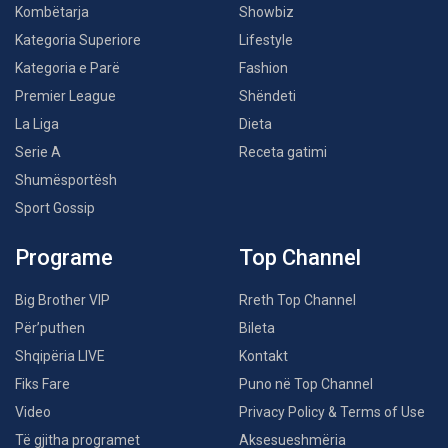
Kombëtarja
Showbiz
Kategoria Superiore
Lifestyle
Kategoria e Parë
Fashion
Premier League
Shëndeti
La Liga
Dieta
Serie A
Receta gatimi
Shumësportësh
Sport Gossip
Programe
Top Channel
Big Brother VIP
Rreth Top Channel
Për’puthen
Bileta
Shqipëria LIVE
Kontakt
Fiks Fare
Puno në Top Channel
Video
Privacy Policy & Terms of Use
Të gjitha programet
Aksesueshmëria