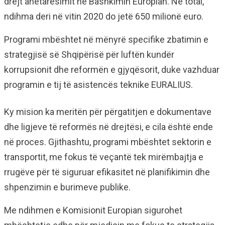
drejt anëtarësimit në Bashkimin Europian. Në total,
ndihma deri në vitin 2020 do jetë 650 milionë euro.
Programi mbështet në mënyrë specifike zbatimin e
strategjisë së Shqipërisë për luftën kundër
korrupsionit dhe reformën e gjyqësorit, duke vazhduar
programin e tij të asistencës teknike EURALIUS.
Ky mision ka meritën për përgatitjen e dokumentave
dhe ligjeve të reformës në drejtësi, e cila është ende
në proces. Gjithashtu, programi mbështet sektorin e
transportit, me fokus të veçantë tek mirëmbajtja e
rrugëve për të siguruar efikasitet në planifikimin dhe
shpenzimin e burimeve publike.
Me ndihmen e Komisionit Europian sigurohet