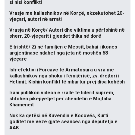
si nisi konflikti
Vrasje me kallashnikov në Korçë, ekzekutohet 20-
vjeçari, autori në arrati
Vrasja në Korçë/ Autori dhe viktima u përfshinë në
sherr, 20-vjeçarit i gjendet thika në dorë
E trishtë/ Zi në familjen e Messit, babai i ikones
argjentinase ndahet nga jeta në moshën 68-
vjeçare
Ish-efektivi i Forcave të Armatosura u vra me
kallashnikov nga shoku i fëmijërisë, zv. drejtori i
Hetimit: Kishin konflikt të mbartur prej disa kohësh
Irani publikon videon e rrallë të liderit suprem,
shtohen pikëpyetjet për shëndetin e Mojtaba
Khameneit
Nuk ka qetësi në Kuvendin e Kosovës, Kurti
goditet me vezë gjatë seancës nga deputetja e
AAK