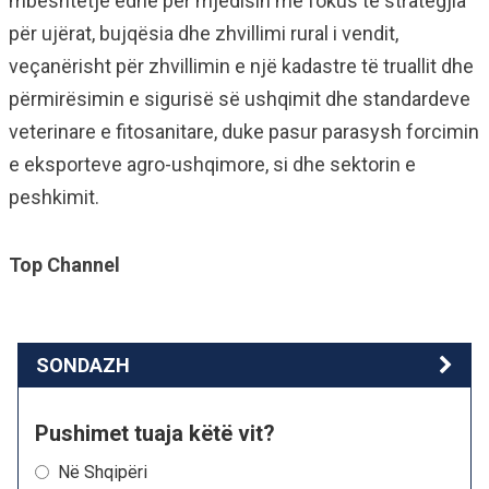
mbështetje edhe për mjedisin me fokus te strategjia
për ujërat, bujqësia dhe zhvillimi rural i vendit,
veçanërisht për zhvillimin e një kadastre të truallit dhe
përmirësimin e sigurisë së ushqimit dhe standardeve
veterinare e fitosanitare, duke pasur parasysh forcimin
e eksporteve agro-ushqimore, si dhe sektorin e
peshkimit.
Top Channel
SONDAZH
Pushimet tuaja këtë vit?
Në Shqipëri