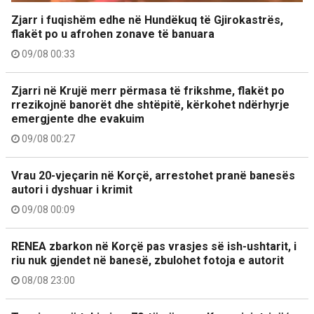
Zjarr i fuqishëm edhe në Hundëkuq të Gjirokastrës,
flakët po u afrohen zonave të banuara
09/08 00:33
Zjarri në Krujë merr përmasa të frikshme, flakët po
rrezikojnë banorët dhe shtëpitë, kërkohet ndërhyrje
emergjente dhe evakuim
09/08 00:27
Vrau 20-vjeçarin në Korçë, arrestohet pranë banesës
autori i dyshuar i krimit
09/08 00:09
RENEA zbarkon në Korçë pas vrasjes së ish-ushtarit, i
riu nuk gjendet në banesë, zbulohet fotoja e autorit
08/08 23:00