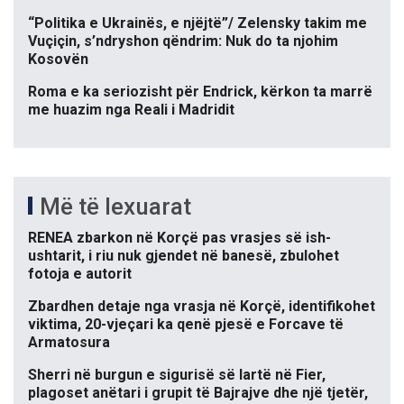
“Politika e Ukrainës, e njëjtë”/ Zelensky takim me
Vuçiçin, s’ndryshon qëndrim: Nuk do ta njohim
Kosovën
Roma e ka seriozisht për Endrick, kërkon ta marrë
me huazim nga Reali i Madridit
Më të lexuarat
RENEA zbarkon në Korçë pas vrasjes së ish-
ushtarit, i riu nuk gjendet në banesë, zbulohet
fotoja e autorit
Zbardhen detaje nga vrasja në Korçë, identifikohet
viktima, 20-vjeçari ka qenë pjesë e Forcave të
Armatosura
Sherri në burgun e sigurisë së lartë në Fier,
plagoset anëtari i grupit të Bajrajve dhe një tjetër,