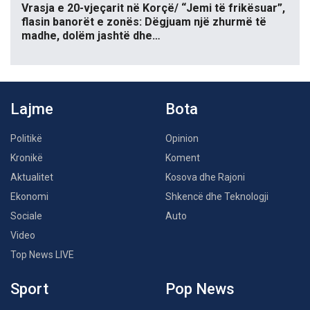
Vrasja e 20-vjeçarit në Korçë/ “Jemi të frikësuar”,
flasin banorët e zonës: Dëgjuam një zhurmë të
madhe, dolëm jashtë dhe…
Lajme
Bota
Politikë
Opinion
Kronikë
Koment
Aktualitet
Kosova dhe Rajoni
Ekonomi
Shkencë dhe Teknologji
Sociale
Auto
Video
Top News LIVE
Sport
Pop News