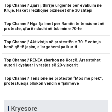
Top Channel/ Zjarri, thirrje urgjente për evakuim në
Krujë. Flakët rrezikojnë bizneset dhe 30 shtëpi
Top Channel/ Nga fjalimet për Ramën te tensionet në
protestë, çfarë ndodhi në tubimin e 70-të
Top Channel/ Aktivistja në protestën e 70: E vetmja
besë që të japim, s’largohemi pa ikur ti
Top Channel/ RENEA zbarkon në Korçë. Arrestohet
autori i dyshuar i vrasjes së 20-vjeçarit
Top Channel/ Tensione në protestë! “Mos më prek”,
protestuesja bllokon vendin e fjalimeve
Kryesore