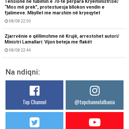
Tensione në tubimin e 70-të përpara Kryeministrisë/
“Mos më prek”, protestuesja bllokon vendin e
fjalimeve. Mbyllet me marshim në kryeqytet
08/08 22:50
Zjarrvënie e qëllimshme në Krujë, arrestohet autori/
Ministri Lamallari: Vijon beteja me flakët
08/08 22:44
Na ndiqni:
Top Channel
@topchannelalbania