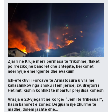
Zjarri në Krujë merr përmasa të frikshme, flakët
po rrezikojnë banorët dhe shtëpitë, kërkohet
ndërhyrje emergjente dhe evakuim
Ish-efektivi i Forcave të Armatosura u vra me
kallashnikov nga shoku i fëmijërisë, zv. drejtori i
Hetimit: Kishin konflikt të mbartur prej disa kohësh
Vrasja e 20-vjeçarit në Korçë/ “Jemi të frikësuar”,
flasin banorët e zonës: Dëgjuam një zhurmë të
madhe, dolëm jashtë dhe…