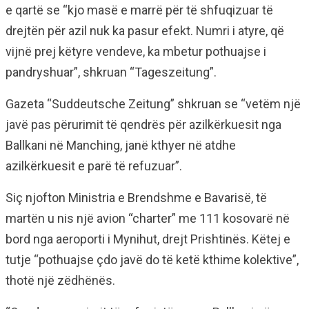
e qartë se “kjo masë e marrë për të shfuqizuar të
drejtën për azil nuk ka pasur efekt. Numri i atyre, që
vijnë prej këtyre vendeve, ka mbetur pothuajse i
pandryshuar”, shkruan “Tageszeitung”.
Gazeta “Suddeutsche Zeitung” shkruan se “vetëm një
javë pas përurimit të qendrës për azilkërkuesit nga
Ballkani në Manching, janë kthyer në atdhe
azilkërkuesit e parë të refuzuar”.
Siç njofton Ministria e Brendshme e Bavarisë, të
martën u nis një avion “charter” me 111 kosovarë në
bord nga aeroporti i Mynihut, drejt Prishtinës. Këtej e
tutje “pothuajse çdo javë do të ketë kthime kolektive”,
thotë një zëdhënës.