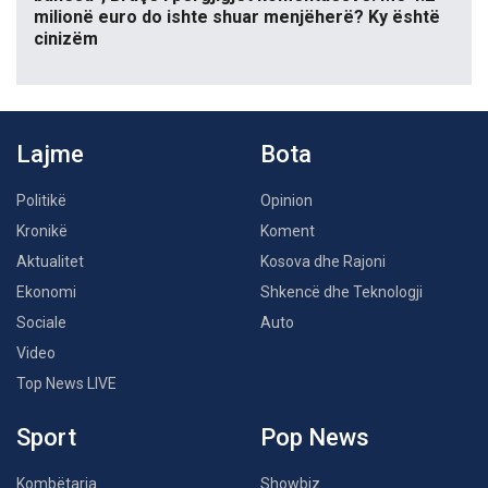
milionë euro do ishte shuar menjëherë? Ky është
cinizëm
Lajme
Bota
Politikë
Opinion
Kronikë
Koment
Aktualitet
Kosova dhe Rajoni
Ekonomi
Shkencë dhe Teknologji
Sociale
Auto
Video
Top News LIVE
Sport
Pop News
Kombëtarja
Showbiz