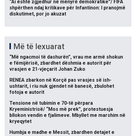
“Ai është zgjedhur në mënyrë demokratike”/ FIFA
shpërthen ndaj kritikave për Infantinon: I pranojmë
diskutimet, por jo akuzat
Më të lexuarat
“Më ngacmoi të dashurën”, vrau me armë shokun
e fëmijërisë, zbardhet dëshmia e autorit për
vrasjen e 21-vjeçarit Johan Zuko
RENEA zbarkon në Korçë pas vrasjes së ish-
ushtarit, i riu nuk gjendet në banesë, zbulohet
fotoja e autorit
Tensione në tubimin e 70-të përpara
Kryeministrisë/ “Mos më prek”, protestuesja
bllokon vendin e fjalimeve. Mbyllet me marshim në
kryeqytet
Humbja e madhe e Messit, zbardhen detajet e