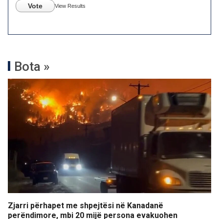
Vote
View Results
Bota »
Zjarri përhapet me shpejtësi në Kanadanë
perëndimore, mbi 20 mijë persona evakuohen