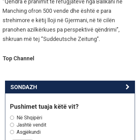
“Qendra e pranimit të refugjatëve nga Ballkani në
Manching ofron 500 vende dhe është e para
strehimore e këtij lloji në Gjermani, në të cilën
pranohen azilkërkues pa perspektivë qëndrimi”,
shkruan më tej “Suddeutsche Zeitung”.
Top Channel
SONDAZH
Pushimet tuaja këtë vit?
Në Shqipëri
Jashtë vendit
Asgjëkundi