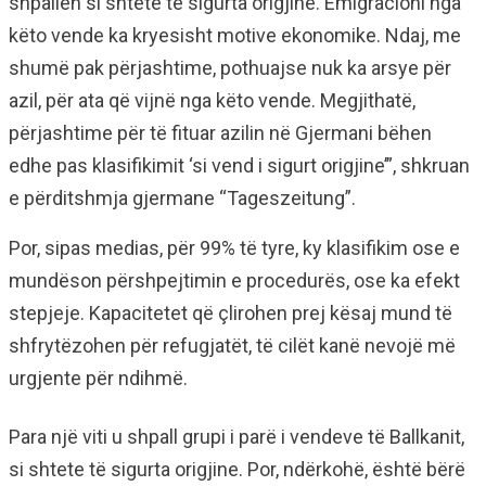
shpallen si shtete të sigurta origjine. Emigracioni nga
këto vende ka kryesisht motive ekonomike. Ndaj, me
shumë pak përjashtime, pothuajse nuk ka arsye për
azil, për ata që vijnë nga këto vende. Megjithatë,
përjashtime për të fituar azilin në Gjermani bëhen
edhe pas klasifikimit ‘si vend i sigurt origjine’”, shkruan
e përditshmja gjermane “Tageszeitung”.
Por, sipas medias, për 99% të tyre, ky klasifikim ose e
mundëson përshpejtimin e procedurës, ose ka efekt
stepjeje. Kapacitetet që çlirohen prej kësaj mund të
shfrytëzohen për refugjatët, të cilët kanë nevojë më
urgjente për ndihmë.
Para një viti u shpall grupi i parë i vendeve të Ballkanit,
si shtete të sigurta origjine. Por, ndërkohë, është bërë