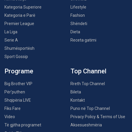
Kategoria Superiore
Lifestyle
Kategoria e Parë
Fashion
Premier League
Shëndeti
La Liga
Dieta
Serie A
Receta gatimi
Shumësportësh
Sport Gossip
Programe
Top Channel
Big Brother VIP
Rreth Top Channel
Për’puthen
Bileta
Shqipëria LIVE
Kontakt
Fiks Fare
Puno në Top Channel
Video
Privacy Policy & Terms of Use
Të gjitha programet
Aksesueshmëria