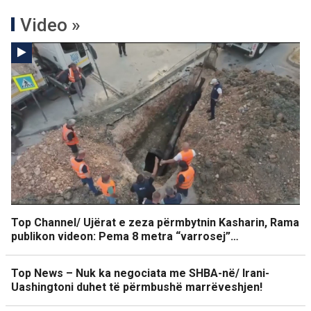
Video »
Top Channel/ Ujërat e zeza përmbytnin Kasharin, Rama
publikon videon: Pema 8 metra “varrosej”…
Top News – Nuk ka negociata me SHBA-në/ Irani-
Uashingtoni duhet të përmbushë marrëveshjen!