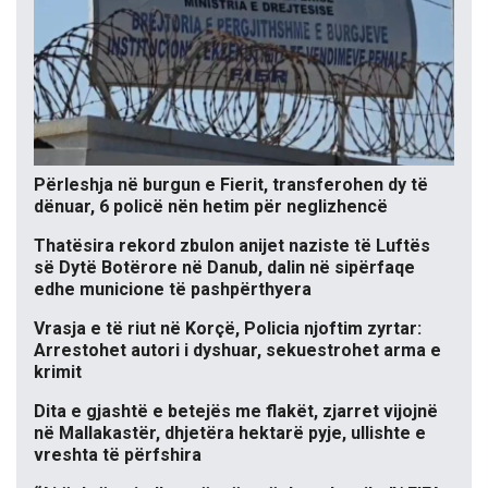
Përleshja në burgun e Fierit, transferohen dy të
dënuar, 6 policë nën hetim për neglizhencë
Thatësira rekord zbulon anijet naziste të Luftës
së Dytë Botërore në Danub, dalin në sipërfaqe
edhe municione të pashpërthyera
Vrasja e të riut në Korçë, Policia njoftim zyrtar:
Arrestohet autori i dyshuar, sekuestrohet arma e
krimit
Dita e gjashtë e betejës me flakët, zjarret vijojnë
në Mallakastër, dhjetëra hektarë pyje, ullishte e
vreshta të përfshira