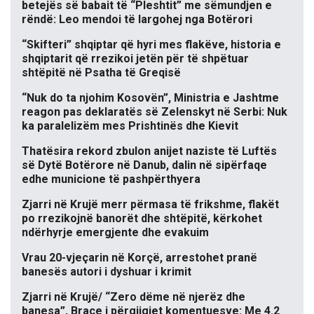
betejës së babait të “Pleshtit” me sëmundjen e
rëndë: Leo mendoi të largohej nga Botërori
“Skifteri” shqiptar që hyri mes flakëve, historia e
shqiptarit që rrezikoi jetën për të shpëtuar
shtëpitë në Psatha të Greqisë
“Nuk do ta njohim Kosovën”, Ministria e Jashtme
reagon pas deklaratës së Zelenskyt në Serbi: Nuk
ka paralelizëm mes Prishtinës dhe Kievit
Thatësira rekord zbulon anijet naziste të Luftës
së Dytë Botërore në Danub, dalin në sipërfaqe
edhe municione të pashpërthyera
Zjarri në Krujë merr përmasa të frikshme, flakët
po rrezikojnë banorët dhe shtëpitë, kërkohet
ndërhyrje emergjente dhe evakuim
Vrau 20-vjeçarin në Korçë, arrestohet pranë
banesës autori i dyshuar i krimit
Zjarri në Krujë/ “Zero dëme në njerëz dhe
banesa”, Braçe i përgjigjet komentuesve: Me 4.2