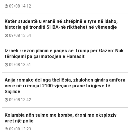
09/08 14:12
Katër studentë u vranë në shtëpinë e tyre në Idaho,
historia që tronditi SHBA-në rikthehet në vëmendje
09/08 13:54
Izraeli rrëzon planin e paqes së Trump për Gazën: Nuk
tërhiqemi pa çarmatosjen e Hamasit
09/08 13:51
Anija romake del nga thellësia, zbulohen qindra amfora
vere në rrënojat 2100-vjeçare pranë brigjeve të
Siçilisë
09/08 13:42
Kolumbia nën sulme me bomba, droni me eksploziv
vret një polic
09/08 13:23