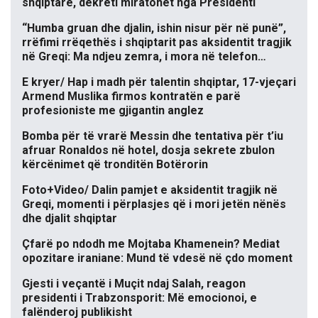
shqiptare, dekreti miratohet nga Presidenti
“Humba gruan dhe djalin, ishin nisur për në punë”,
rrëfimi rrëqethës i shqiptarit pas aksidentit tragjik
në Greqi: Ma ndjeu zemra, i mora në telefon…
E kryer/ Hap i madh për talentin shqiptar, 17-vjeçari
Armend Muslika firmos kontratën e parë
profesioniste me gjigantin anglez
Bomba për të vrarë Messin dhe tentativa për t’iu
afruar Ronaldos në hotel, dosja sekrete zbulon
kërcënimet që tronditën Botërorin
Foto+Video/ Dalin pamjet e aksidentit tragjik në
Greqi, momenti i përplasjes që i mori jetën nënës
dhe djalit shqiptar
Çfarë po ndodh me Mojtaba Khamenein? Mediat
opozitare iraniane: Mund të vdesë në çdo moment
Gjesti i veçantë i Muçit ndaj Salah, reagon
presidenti i Trabzonsporit: Më emocionoi, e
falënderoj publikisht