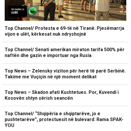
Top Channel/ Protesta e 69-të në Tiranë. Pjesëmarrja
vijon e ulët, kërkesat nuk ndryshojnë
Top Channel/ Senati amerikan miraton tarifa 500% për
naftën dhe gazin e importuar nga Rusia
Top News – Zelensky viziton për herë të parë Serbinë.
Takime me Vuçiçin në një moment delikat
Top News – Skadon afati Kushtetues. Por, Kuvendi i
Kosovën shtyn sërish seancën
Top Channel/ “Shqipëria e shqiptarëve, jo e
pushtetarëve”, protestuesit në bulevard: Rama SPAK-
YOU