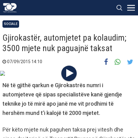
SOCIALE
Gjirokastër, automjetet pa kolaudim;
3500 mjete nuk paguajnë taksat
07/09/2015 14:10
Në të gjithë qarkun e Gjirokastrës numri i
automjeteve që sipas specialistëve kanë gjendje
teknike jo të mirë apo janë me vit prodhimi të
hershëm mund t’i kalojë të 2000 mjetet.
Për këto mjete nuk paguhen taksa prej vitesh dhe