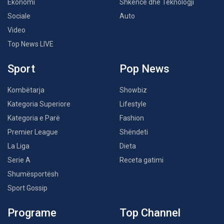
Ekonomi
Shkencë dhe Teknologji
Sociale
Auto
Video
Top News LIVE
Sport
Pop News
Kombëtarja
Showbiz
Kategoria Superiore
Lifestyle
Kategoria e Parë
Fashion
Premier League
Shëndeti
La Liga
Dieta
Serie A
Receta gatimi
Shumësportësh
Sport Gossip
Programe
Top Channel