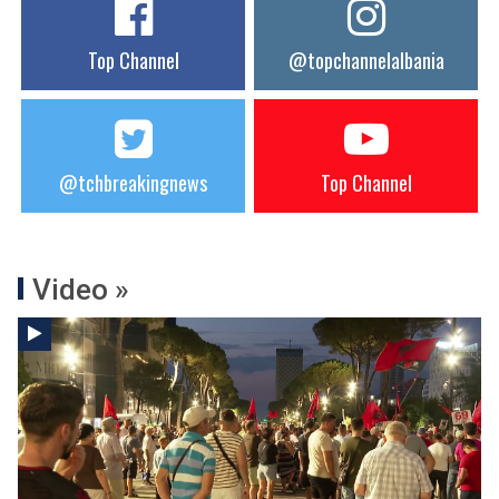
Top Channel
@topchannelalbania
@tchbreakingnews
Top Channel
Video »