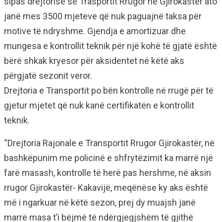
sipas drejtorisë së Trasportit Rrugor në Gjirokastër ato
janë mes 3500 mjeteve që nuk paguajnë taksa për
motive të ndryshme. Gjendja e amortizuar dhe
mungesa e kontrollit teknik për një kohë të gjatë është
bërë shkak kryesor për aksidentet në këtë aks
përgjatë sezonit veror.
Drejtoria e Transportit po bën kontrolle në rrugë për të
gjetur mjetet që nuk kanë certifikatën e kontrollit
teknik.
“Drejtoria Rajonale e Transportit Rrugor Gjirokastër, në
bashkëpunim me policinë e shfrytëzimit ka marrë një
farë masash, kontrolle të herë pas hershme, në aksin
rrugor Gjirokastër- Kakavijë, meqënëse ky aks është
më i ngarkuar në këtë sezon, prej dy muajsh janë
marrë masa t’i bëjmë të ndërgjegjshëm të gjithë