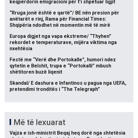
keqpërdorin emigracioni për t’i shpëtuar ligjit
“Rruga jonë është e qartë”/ BE nën presion për
anëtarët e rinj, Rama për Financial Times:
Shqipëria ndodhet në momentin më të mirë
Europa digjet nga vapa ekstreme/ “Thyhen”
rekordet e temperaturave, mijëra viktima nga
nxehtësia
Festë me “Verë dhe Portokalle”, humori ndez
qytetin e Belshit, trupa e “Portokalli” mbush
shëtitoren buzë liqenit
Skandal/ E dashura e Infantinos u pagua nga UEFA,
pretendimi tronditës i “The Telegraph”
Më të lexuarat
Vajza e ish-ministrit Beqaj heq dorë nga shtetësia