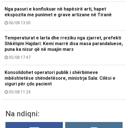
Nga pasuri e konfiskuar në hapësirë arti, hapet
ekspozita me punimet e grave artizane në Tiranë
06/08 13:50
Temperaturat e larta dhe rreziku nga zjarret, prefekti
Shkëlqim Hajdari: Kemi marrë disa masa parandaluese,
puna ka nisur që në muajin mars
05/08 17:47
Konsolidohet operatori publik i shërbimeve
mbështetëse shëndetësore, ministrja Sala: Cilësi e
siguri për çdo pacient
05/08 11:24
Na ndiqni: