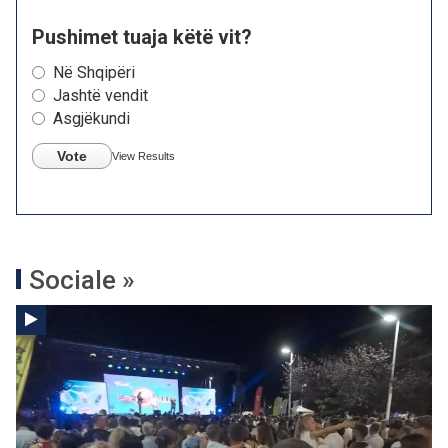
Pushimet tuaja këtë vit?
Në Shqipëri
Jashtë vendit
Asgjëkundi
Vote
View Results
Sociale »