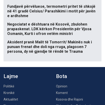
Fundjavë përvëluese, termometri pritet të shkojë
në 41 gradë Celsius/ Parashikimi i motit për javën
e ardhshme
Negociatat e dështuara në Kosovë, zbulohen
prapaskenat. LDK kërkon Presidentin për Vjosa
Osmanin, Kurti i ofron vetëm ministri
Aksident pranë Malit të Tomorrit/ Makinës nuk i
punuan frenat dhe doli nga rruga, plagosen 7
persona, dy në gjendje të rëndë te Trauma
Lajme
Bota
Politikë
Opinion
Kronikë
Koment
Aktualitet
Kosova dhe Rajoni