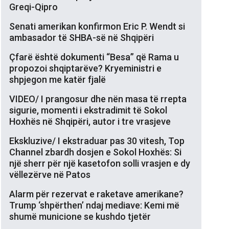
Greqi-Qipro
Senati amerikan konfirmon Eric P. Wendt si
ambasador të SHBA-së në Shqipëri
Çfarë është dokumenti “Besa” që Rama u
propozoi shqiptarëve? Kryeministri e
shpjegon me katër fjalë
VIDEO/ I prangosur dhe nën masa të rrepta
sigurie, momenti i ekstradimit të Sokol
Hoxhës në Shqipëri, autor i tre vrasjeve
Ekskluzive/ I ekstraduar pas 30 vitesh, Top
Channel zbardh dosjen e Sokol Hoxhës: Si
një sherr për një kasetofon solli vrasjen e dy
vëllezërve në Patos
Alarm për rezervat e raketave amerikane?
Trump ‘shpërthen’ ndaj mediave: Kemi më
shumë municione se kushdo tjetër