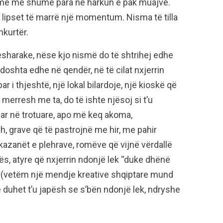
t me më shumë para në harkun e pak muajve.
ë lipset të marrë një momentum. Nisma të tilla
hkurtër.
sharake, nëse kjo nismë do të shtrihej edhe
ndoshta edhe në qendër, në të cilat nxjerrin
ar i thjeshtë, një lokal bilardoje, një kioskë që
Të merresh me ta, do të ishte njësoj si t’u
uar në trotuare, apo më keq akoma,
, grave që të pastrojnë me hir, me pahir
azanët e plehrave, romëve që vijnë vërdallë
ës, atyre që nxjerrin ndonjë lek “duke dhënë
s (vetëm një mendje kreative shqiptare mund
 e duhet t’u japësh se s’bën ndonjë lek, ndryshe