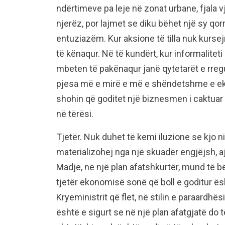
ndërtimeve pa leje në zonat urbane, fjala
njerëz, por lajmet se diku bëhet një sy qor
entuziazëm. Kur aksione të tilla nuk kurs
të kënaqur. Në të kundërt, kur informaliteti
mbeten të pakënaqur janë qytetarët e rregul
pjesa më e mirë e më e shëndetshme e ek
shohin që goditet një biznesmen i caktuar i
në tërësi.
Tjetër. Nuk duhet të kemi iluzione se kjo ni
materializohej nga një skuadër engjëjsh, a
Madje, në një plan afatshkurtër, mund të bë
tjetër ekonomisë sonë që boll e goditur ë
Kryeministrit që flet, në stilin e paraardhë
është e sigurt se në një plan afatgjatë do 