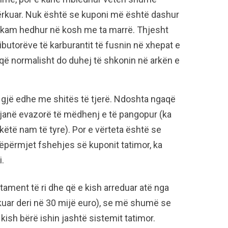
ërkuar. Nuk është se kuponi më është dashur
 kam hedhur në kosh me ta marrë. Thjesht
ibutorëve të karburantit të fusnin në xhepat e
h që normalisht do duhej të shkonin në arkën e
ë gjë edhe me shitës të tjerë. Ndoshta ngaqë
 janë evazorë të mëdhenj e të pangopur (ka
ëtë nam të tyre). Por e vërteta është se
nëpërmjet fshehjes së kuponit tatimor, ka
i.
tament të ri dhe që e kish arreduar atë nga
hkuar deri në 30 mijë euro), se më shumë se
kish bërë ishin jashtë sistemit tatimor.