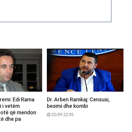
remi: Edi Rama
Dr. Arben Ramkaj: Censusi,
i i vetëm
besimi dhe kombi
 botë që mendon
22/09 22:05
të dhe pa