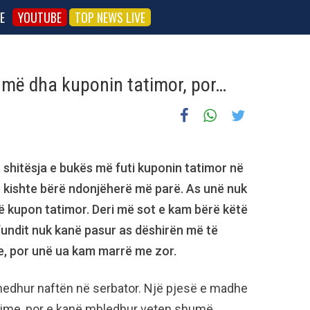
E
YOUTUBE
TOP NEWS LIVE
s më dha kuponin tatimor, por…
 shitësja e bukës më futi kuponin tatimor në
 e kishte bërë ndonjëherë më parë. As unë nuk
jë kupon tatimor. Deri më sot e kam bërë këtë
 fundit nuk kanë pasur as dëshirën më të
e, por unë ua kam marrë me zor.
hedhur naftën në serbator. Një pjesë e madhe
 sime, por e kanë mbledhur veten shumë