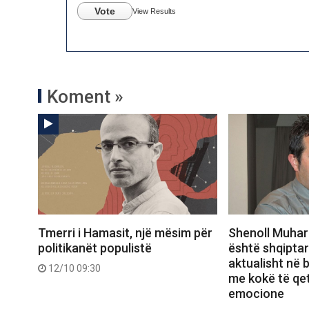
Vote
View Results
Koment »
Tmerri i Hamasit, një mësim për
Shenoll Muhar
politikanët populistë
është shqiptar
aktualisht në
12/10 09:30
me kokë të qe
emocione