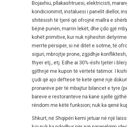
Bojaxhiu, pllakashtruesi, elektricisti, maran
kondicionimit, instaluesi i panelit diellor, i
shitësish të tjerë që ofrojnë mallra e shë
bëjnë punën, marrin lekët, dhe çdo gjë mbyl
kohët primitive, kur nuk njiheshin detyrime
merrte përsipër, si në ditët e sotme, të ofro
siguri, mbrojtje prone, zgjidhje konflikte
thyer etj., etj. Edhe ai 30%-ëshi tjetër i b
gjithnjë me kupon të vërtetë tatimor. I kis
çudi që ajo dëftesë të ketë qenë një doku
pronarëve për të mbajtur bilancet e tyre (p
bareve e restoranteve na kanë sjellë gjith
rëndom me këtë funksion; nuk ka qenë kup
Shkurt, në Shqipëri kemi jetuar në një lai
kjo nuk ka ndodhur për një parapëlqim ideo