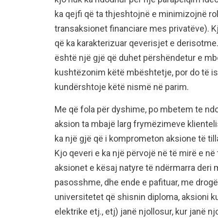
ka qejfi që ta thjeshtojnë e minimizojnë ro
transaksionet financiare mes privatëve). Kj
që ka karakterizuar qeverisjet e derisotme
është një gjë që duhet përshëndetur e mbë
kushtëzonim këtë mbështetje, por do të is
kundërshtoje këtë nismë në parim.
Me që fola për dyshime, po mbetem te ndon
aksion ta mbajë larg frymëzimeve klientelis
ka një gjë që i komprometon aksione të tilla
Kjo qeveri e ka një përvojë në të mirë e në
aksionet e kësaj natyre të ndërmarra deri 
pasosshme, dhe ende e pafituar, me drogën
universitetet që shisnin diploma, aksioni 
elektrike etj., etj) janë njollosur, kur janë n