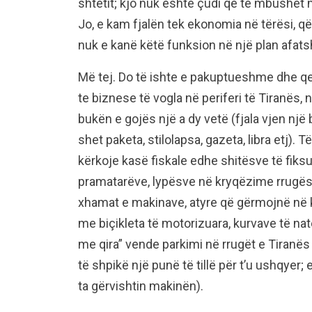
shtetit; kjo nuk është çudi që të mbushe
Jo, e kam fjalën tek ekonomia në tërësi, q
nuk e kanë këtë funksion në një plan afats
Më tej. Do të ishte e pakuptueshme dhe qe
te biznese të vogla në periferi të Tiranës, 
bukën e gojës një a dy vetë (fjala vjen një b
shet paketa, stilolapsa, gazeta, libra etj). 
kërkoje kasë fiskale edhe shitësve të fiks
pramatarëve, lypësve në kryqëzime rrugësh
xhamat e makinave, atyre që gërmojnë në k
me biçikleta të motorizuara, kurvave të nat
me qira” vende parkimi në rrugët e Tiranë
të shpikë një punë të tillë për t’u ushqyer;
ta gërvishtin makinën).