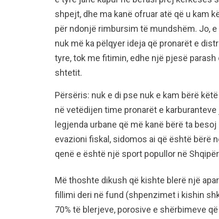
shpejt, dhe ma kanë ofruar atë që u kam k
për ndonjë rimbursim të mundshëm. Jo, e
nuk më ka pëlqyer ideja që pronarët e distr
tyre, tok me fitimin, edhe një pjesë paras
shtetit.
Përsëris: nuk e di pse nuk e kam bërë kët
në vetëdijen time pronarët e karburanteve
legjenda urbane që më kanë bërë ta besoj k
evazioni fiskal, sidomos ai që është bërë 
qenë e është një sport popullor në Shqipër
Më thoshte dikush që kishte blerë një apar
fillimi deri në fund (shpenzimet i kishin s
70% të blerjeve, porosive e shërbimeve që 