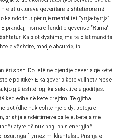
lin e strukturave qeveritare e shtetërore në
o ka ndodhur për një mentalitet “yrrja-byrrja”
. E prandaj, nisma e fundit e qeverisë “Rama”
shtetur. Ka plot dyshime, me të cilat mund ta
hte e vështirë, madje absurde, ta
jëri sosh. Do jetë në gjendje qeveria që këtë
te e politike? E ka qeveria këtë vullnet? Nëse
, kjo gjë është logjika selektive e goditjes.
 të keq edhe në këtë drejtim. Të gjitha
më sot (dhe nuk është një e dy: beteja e
, prishja e ndërtimeve pa leje, beteja me
kundër atyre që nuk paguanin energjinë
jollosur, nga frymëzimi klientelist. Prishja e