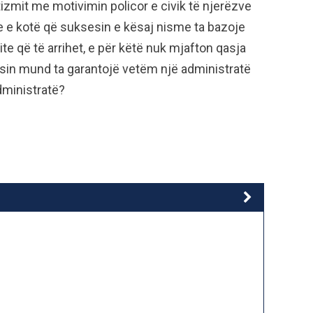
iotizmit me motivimin policor e civik të njerëzve
te e kotë që suksesin e kësaj nisme ta bazoje
vite që të arrihet, e për këtë nuk mjafton qasja
esin mund ta garantojë vetëm një administratë
dministratë?