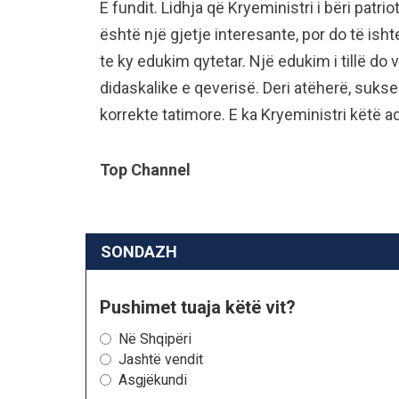
E fundit. Lidhja që Kryeministri i bëri patr
është një gjetje interesante, por do të ish
te ky edukim qytetar. Një edukim i tillë do 
didaskalike e qeverisë. Deri atëherë, suks
korrekte tatimore. E ka Kryeministri këtë a
Top Channel
SONDAZH
Pushimet tuaja këtë vit?
Në Shqipëri
Jashtë vendit
Asgjëkundi