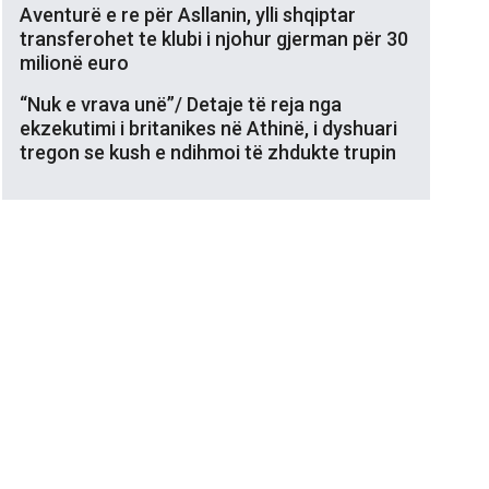
Aventurë e re për Asllanin, ylli shqiptar
transferohet te klubi i njohur gjerman për 30
milionë euro
“Nuk e vrava unë”/ Detaje të reja nga
ekzekutimi i britanikes në Athinë, i dyshuari
tregon se kush e ndihmoi të zhdukte trupin