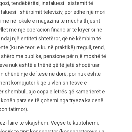
gozi, tendëbërësi, instaluesi i sistemit të
nstaluesi i shërbimit televiziv, por edhe një mori
rbime në lokale e magazina të mëdha thjesht
let me një operacion financiar të kryer si në
 ndaj një entiteti shtetëror, që në këmbim të
nte (ku në teori e ku në praktikë) rregull, rend,
sh, shërbime publike, pensione për një moshë të
lerjeve nuk është e thënë që të jetë shoqëruar
hin dhënë një dëftesë në dorë, por nuk është
ment kompjuterik që u vlen shitësve e
ër shembull, ajo copa e letrës që kamerierët e
ë kohën para se të çohemi nga tryeza ka qenë
on tatimor).
ssez-faire të skajshëm. Veçse të kuptohemi,
logjik të tipit konservator (konservatorëve ua