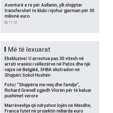
Aventurë e re për Asllanin, ylli shqiptar
transferohet te klubi i njohur gjerman për 30
milionë euro
11:10
Më të lexuarat
Ekskluzive/ U arrestua pas 30 vitesh në
arrati vrasësi i vëllezërve në Patos dhe një
vajze në Belgjikë, SHBA ekstradon në
Shqipëri Sokol Hoxhën
Foto/ “Shqipëria me miq dhe familje”,
Richard Grenell zgjedh Vlorën për të kaluar
pushimet verore
Marrëveshja që ndryshon lojën në Mesdhe,
Franca futet në projektin miliarda euro