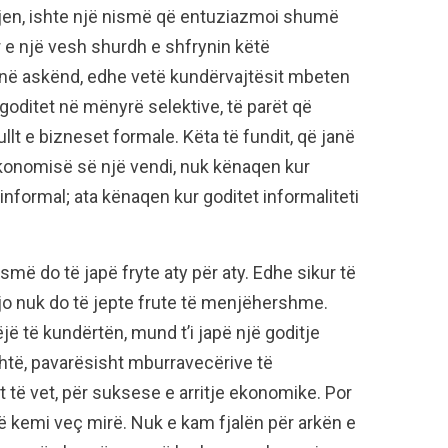
 vjen, ishte një nismë që entuziazmoi shumë
r e një vesh shurdh e shfrynin këtë
ejnë askënd, edhe vetë kundërvajtësit mbeten
 goditet në mënyrë selektive, të parët që
lt e bizneset formale. Këta të fundit, që janë
onomisë së një vendi, nuk kënaqen kur
nformal; ata kënaqen kur goditet informaliteti
smë do të japë fryte aty për aty. Edhe sikur të
jo nuk do të jepte frute të menjëhershme.
jë të kundërtën, mund t’i japë një goditje
shtë, pavarësisht mburravecërive të
sit të vet, për suksese e arritje ekonomike. Por
të kemi veç mirë. Nuk e kam fjalën për arkën e