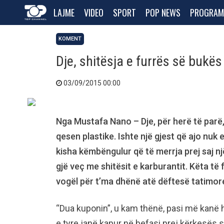
LAJME
VIDEO
SPORT
POP NEWS
PROGRAM
KOMENT
Dje, shitësja e furrës së bukë
03/09/2015 00:00
Nga Mustafa Nano – Dje, për herë të parë,
qesen plastike. Ishte një gjest që ajo nuk
kisha këmbëngulur që të merrja prej saj n
gjë veç me shitësit e karburantit. Këta të
vogël për t’ma dhënë atë dëftesë tatimor
“Dua kuponin”, u kam thënë, pasi më kanë 
e tyre janë kapur në befasi prej kërkesës