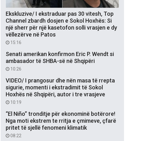
Ekskluzive/ I ekstraduar pas 30 vitesh, Top
Channel zbardh dosjen e Sokol Hoxhës: Si
një sherr për një kasetofon solli vrasjen e dy
vëllezërve në Patos
15:16
Senati amerikan konfirmon Eric P. Wendt si
ambasador të SHBA-së në Shqipëri
10:26
VIDEO/ I prangosur dhe nën masa të rrepta
sigurie, momenti i ekstradimit të Sokol
Hoxhës në Shqipëri, autor i tre vrasjeve
10:19
“El Niño” tronditje për ekonominë botërore!
Nga moti ekstrem te rritja e çmimeve, çfarë
pritet të sjellë fenomeni klimatik
08:22