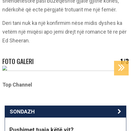
shëndetësore pasi buzëqeshte gjatë gjithë kohës,
ndërkohë që ecte përgjatë trotuarit me një femër.
Deri tani nuk ka një konfirmim nëse midis dyshes ka
vetëm një miqësi apo jemi drejt një romance të re për
Ed Sheeran.
FOTO GALERI
1/3
Top Channel
SONDAZH
Pushimet tuaja këtë vit?