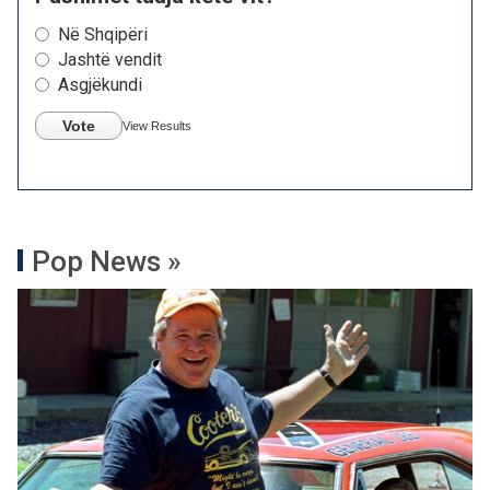
Në Shqipëri
Jashtë vendit
Asgjëkundi
Vote
View Results
Pop News »