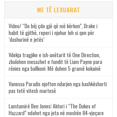
ME TË LEXUARAT
Video/ “Do bëj çdo gjë që më kërkon”, Drake i
habit të gjithë, reperi i njohur leh si qen për
‘dashurinë e jetës’
Vdekja tragjike e ish-anëtarit të One Direction,
zbulohen mesazhet e fundit të Liam Payne para
rënies nga ballkoni: Më duhen 5 gramë kokainë
Vanessa Paradis njofton ndarjen nga bashkëshorti
pas tetë vitesh martesë
Lamtumirë Ben Jones! Aktori i “The Dukes of
Hazzard” ndahet nga jeta në moshën 84-vjeçare