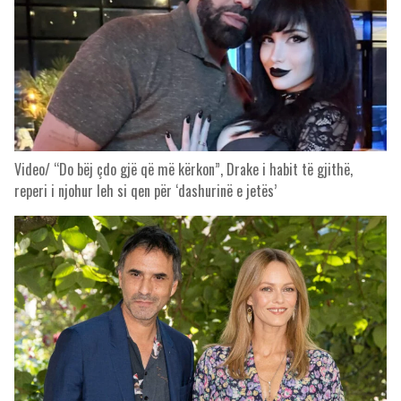
Video/ “Do bëj çdo gjë që më kërkon”, Drake i habit të gjithë,
reperi i njohur leh si qen për ‘dashurinë e jetës’