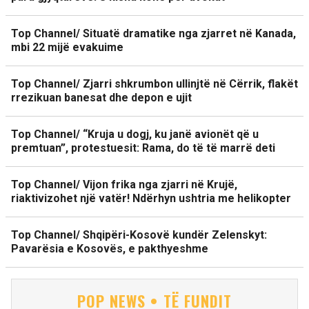
Top Channel/ Situatë dramatike nga zjarret në Kanada,
mbi 22 mijë evakuime
Top Channel/ Zjarri shkrumbon ullinjtë në Cërrik, flakët
rrezikuan banesat dhe depon e ujit
Top Channel/ “Kruja u dogj, ku janë avionët që u
premtuan”, protestuesit: Rama, do të të marrë deti
Top Channel/ Vijon frika nga zjarri në Krujë,
riaktivizohet një vatër! Ndërhyn ushtria me helikopter
Top Channel/ Shqipëri-Kosovë kundër Zelenskyt:
Pavarësia e Kosovës, e pakthyeshme
POP NEWS • TË FUNDIT