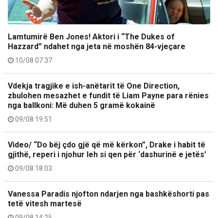
Lamtumirë Ben Jones! Aktori i “The Dukes of
Hazzard” ndahet nga jeta në moshën 84-vjeçare
10/08 07:37
Vdekja tragjike e ish-anëtarit të One Direction,
zbulohen mesazhet e fundit të Liam Payne para rënies
nga ballkoni: Më duhen 5 gramë kokainë
09/08 19:51
Video/ “Do bëj çdo gjë që më kërkon”, Drake i habit të
gjithë, reperi i njohur leh si qen për ‘dashurinë e jetës’
09/08 18:03
Vanessa Paradis njofton ndarjen nga bashkëshorti pas
tetë vitesh martesë
09/08 14:25