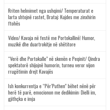
Rriten helmimet nga ushqimi/ Temperaturat e
larta shtojnë rastet, Brataj: Kujdes me zinxhirin
ftohës
Video/ Kavaja në festë me Portokallinë! Humor,
muzikë dhe duartrokitje në shëtitore
“Verë dhe Portokalle” në skenën e Peqinit/ Qindra
spektatorë shijojnë humorin, turneu veror vijon
rrugëtimin drejt Kavajës
Ish konkurrentja e “Për’Puthen” bëhet nënë për
herë të parë, emocionon me dedikimin: Dielli im,
gjithçka e imja