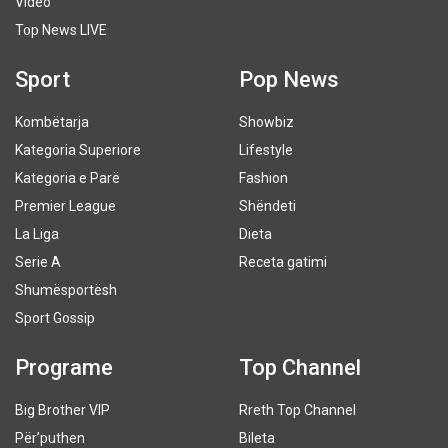
Video
Top News LIVE
Sport
Pop News
Kombëtarja
Showbiz
Kategoria Superiore
Lifestyle
Kategoria e Parë
Fashion
Premier League
Shëndeti
La Liga
Dieta
Serie A
Receta gatimi
Shumësportësh
Sport Gossip
Programe
Top Channel
Big Brother VIP
Rreth Top Channel
Për’puthen
Bileta