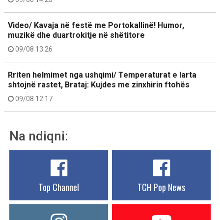
Video/ Kavaja në festë me Portokallinë! Humor,
muzikë dhe duartrokitje në shëtitore
09/08 13:26
Rriten helmimet nga ushqimi/ Temperaturat e larta
shtojnë rastet, Brataj: Kujdes me zinxhirin ftohës
09/08 12:17
Na ndiqni:
Top Channel
TCH Pop News