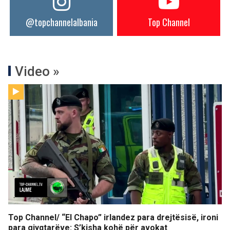
@topchannelalbania
Top Channel
Video »
Top Channel/ “El Chapo” irlandez para drejtësisë, ironi
para gjyqtarëve: S’kisha kohë për avokat