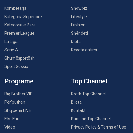
Kombëtarja
Showbiz
Kategoria Superiore
Lifestyle
Kategoria e Parë
Fashion
Premier League
Shëndeti
La Liga
Dieta
Serie A
Receta gatimi
Shumësportësh
Sport Gossip
Programe
Top Channel
Big Brother VIP
Rreth Top Channel
Për’puthen
Bileta
Shqipëria LIVE
Kontakt
Fiks Fare
Puno në Top Channel
Video
Privacy Policy & Terms of Use