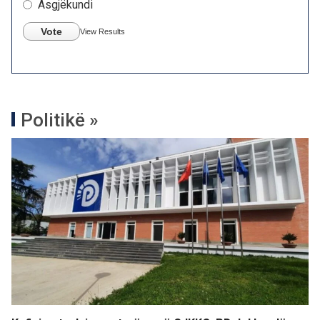
Asgjëkundi
Vote
View Results
Politikë »