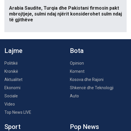
Arabia Saudite, Turqia dhe Pakistani firmosin pakt
mbrojtjeje, sulmi ndaj njërit konsiderohet sulm ndaj
të gjithëve
Lajme
Bota
Politikë
Opinion
Kronikë
Koment
Aktualitet
Kosova dhe Rajoni
Ekonomi
Shkencë dhe Teknologji
Sociale
Auto
Video
Top News LIVE
Sport
Pop News