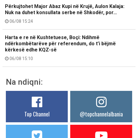
Përkujtohet Major Abaz Kupi në Krujë, Aulon Kalaja:
Nuk na duhet konsullata serbe në Shkodër, por…
06/08 15:24
Harta e re në Kushtetuese, Boçi: Ndihmë
ndërkombëtarëve për referendum, do t’i bëjmë
kërkesë edhe KQZ-së
06/08 15:10
Na ndiqni:
Top Channel
@topchannelalbania