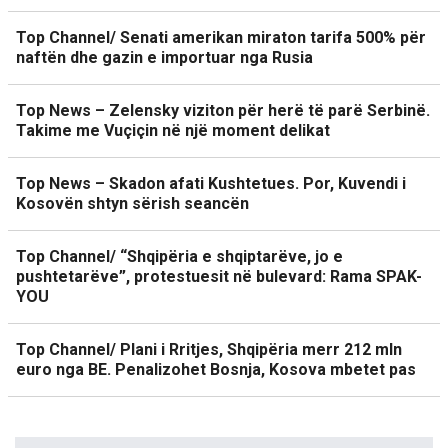
Top Channel/ Senati amerikan miraton tarifa 500% për
naftën dhe gazin e importuar nga Rusia
Top News – Zelensky viziton për herë të parë Serbinë.
Takime me Vuçiçin në një moment delikat
Top News – Skadon afati Kushtetues. Por, Kuvendi i
Kosovën shtyn sërish seancën
Top Channel/ “Shqipëria e shqiptarëve, jo e
pushtetarëve”, protestuesit në bulevard: Rama SPAK-
YOU
Top Channel/ Plani i Rritjes, Shqipëria merr 212 mln
euro nga BE. Penalizohet Bosnja, Kosova mbetet pas