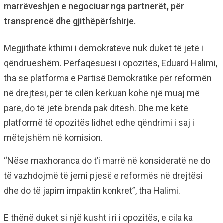
marrëveshjen e negociuar nga partnerët, për
transprencë dhe gjithëpërfshirje.
Megjithatë kthimi i demokratëve nuk duket të jetë i
qëndrueshëm. Përfaqësuesi i opozitës, Eduard Halimi,
tha se platforma e Partisë Demokratike për reformën
në drejtësi, për të cilën kërkuan kohë një muaj më
parë, do të jetë brenda pak ditësh. Dhe me këtë
platformë të opozitës lidhet edhe qëndrimi i saj i
mëtejshëm në komision.
“Nëse maxhoranca do t’i marrë në konsideratë ne do
të vazhdojmë të jemi pjesë e reformës në drejtësi
dhe do të japim impaktin konkret”, tha Halimi.
E thënë duket si një kusht i ri i opozitës, e cila ka