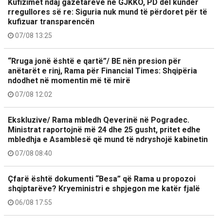
Kufizimet ndaj gazetarëve në GJKKO, PD del kundër
rregullores së re: Siguria nuk mund të përdoret për të
kufizuar transparencën
07/08 13:25
“Rruga jonë është e qartë”/ BE nën presion për
anëtarët e rinj, Rama për Financial Times: Shqipëria
ndodhet në momentin më të mirë
07/08 12:02
Ekskluzive/ Rama mbledh Qeverinë në Pogradec.
Ministrat raportojnë më 24 dhe 25 gusht, pritet edhe
mbledhja e Asamblesë që mund të ndryshojë kabinetin
07/08 08:40
Çfarë është dokumenti “Besa” që Rama u propozoi
shqiptarëve? Kryeministri e shpjegon me katër fjalë
06/08 17:55