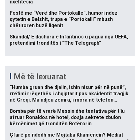
nxehtësia
Festë me “Verë dhe Portokalle”, humori ndez
qytetin e Belshit, trupa e “Portokalli” mbush
shëtitoren buzë liqenit
Skandal/ E dashura e Infantinos u pagua nga UEFA,
pretendimi tronditës i “The Telegraph”
Më të lexuarat
“Humba gruan dhe djalin, ishin nisur për në punë”,
rrëfimi rrëqethës i shqiptarit pas aksidentit tragjik
në Greqi: Ma ndjeu zemra, i mora në telefon…
Bomba për të vrarë Messin dhe tentativa për t’iu
afruar Ronaldos në hotel, dosja sekrete zbulon
kërcënimet që tronditën Botërorin
Çfarë po ndodh me Mojtaba Khamenein? Mediat