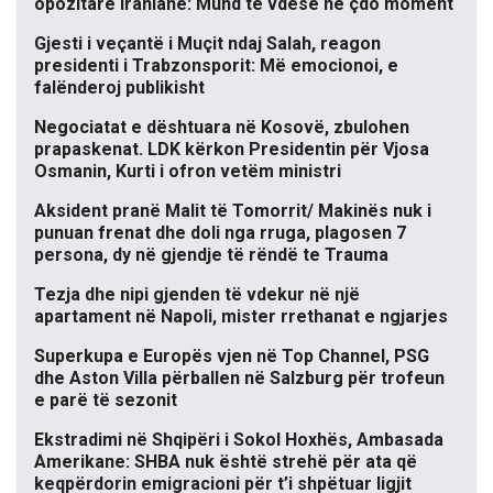
opozitare iraniane: Mund të vdesë në çdo moment
Gjesti i veçantë i Muçit ndaj Salah, reagon
presidenti i Trabzonsporit: Më emocionoi, e
falënderoj publikisht
Negociatat e dështuara në Kosovë, zbulohen
prapaskenat. LDK kërkon Presidentin për Vjosa
Osmanin, Kurti i ofron vetëm ministri
Aksident pranë Malit të Tomorrit/ Makinës nuk i
punuan frenat dhe doli nga rruga, plagosen 7
persona, dy në gjendje të rëndë te Trauma
Tezja dhe nipi gjenden të vdekur në një
apartament në Napoli, mister rrethanat e ngjarjes
Superkupa e Europës vjen në Top Channel, PSG
dhe Aston Villa përballen në Salzburg për trofeun
e parë të sezonit
Ekstradimi në Shqipëri i Sokol Hoxhës, Ambasada
Amerikane: SHBA nuk është strehë për ata që
keqpërdorin emigracioni për t’i shpëtuar ligjit