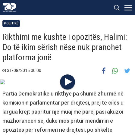
POLITIKË
Rikthimi me kushte i opozitës, Halimi:
Do të ikim sërish nëse nuk pranohet
platforma jonë
31/08/2015 00:00
Partia Demokratike u rikthye pa shumë zhurmë në
komisionin parlamentar për drejtësi, prej të cilës u
largua krejt papritur një muaj më parë, pasi akuzoi
mazhorancën se, duke mos pritur mendimin e
opozitës për reformën në drejtësi, po shkelte