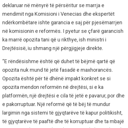
deklaruar në mënyrë të përsëritur se marrja e
mendimit nga Komisioni i Venecias dhe ekspertët
ndërkombëtare ishte garancia e saj për pjesëmarrjen
në komisionin e reformës. I pyetur se çfarë garancish
ka marrë opozita tani që u rikthye, ish ministri i
Drejtësisë, iu shmang një përgjigjeje direkte.
“E rëndësishme është që duhet të bëjmë qartë që
opozita nuk mund të jetë fasadë e maxhorancës.
Opozita është për të dhënë impakt konkret se si
opozita mendon reformën në drejtësi, si e ka
platformën, një drejtësi e cila të jetë e pavarur, por dhe
e pakorruptuar. Një reformë që të bëj të mundur
largimin nga sistemi të gjyqtarëve të kapur politikisht,
të gjyqtarëve të paaftë dhe të korruptuar dhe ta mbajë