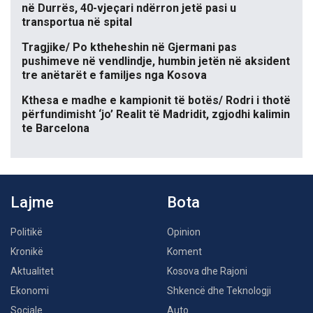
në Durrës, 40-vjeçari ndërron jetë pasi u
transportua në spital
Tragjike/ Po ktheheshin në Gjermani pas
pushimeve në vendlindje, humbin jetën në aksident
tre anëtarët e familjes nga Kosova
Kthesa e madhe e kampionit të botës/ Rodri i thotë
përfundimisht ‘jo’ Realit të Madridit, zgjodhi kalimin
te Barcelona
Lajme
Bota
Politikë
Opinion
Kronikë
Koment
Aktualitet
Kosova dhe Rajoni
Ekonomi
Shkencë dhe Teknologji
Sociale
Auto