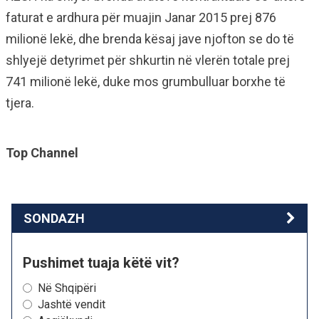
faturat e ardhura për muajin Janar 2015 prej 876
milionë lekë, dhe brenda kësaj jave njofton se do të
shlyejë detyrimet për shkurtin në vlerën totale prej
741 milionë lekë, duke mos grumbulluar borxhe të
tjera.
Top Channel
SONDAZH
Pushimet tuaja këtë vit?
Në Shqipëri
Jashtë vendit