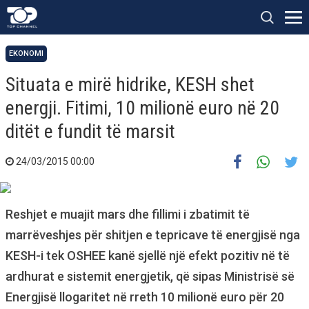
EKONOMI
Situata e mirë hidrike, KESH shet
energji. Fitimi, 10 milionë euro në 20
ditët e fundit të marsit
24/03/2015 00:00
Reshjet e muajit mars dhe fillimi i zbatimit të
marrëveshjes për shitjen e tepricave të energjisë nga
KESH-i tek OSHEE kanë sjellë një efekt pozitiv në të
ardhurat e sistemit energjetik, që sipas Ministrisë së
Energjisë llogaritet në rreth 10 milionë euro për 20