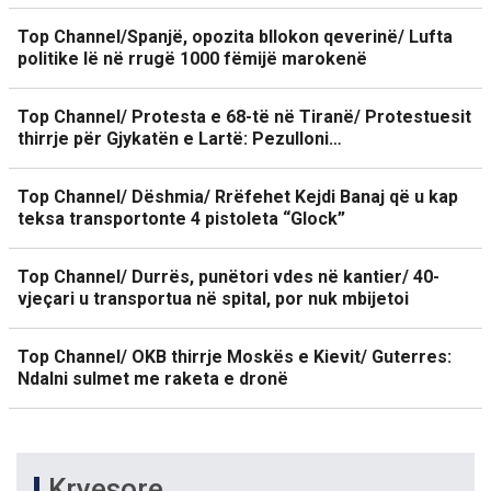
Top Channel/Spanjë, opozita bllokon qeverinë/ Lufta
politike lë në rrugë 1000 fëmijë marokenë
Top Channel/ Protesta e 68-të në Tiranë/ Protestuesit
thirrje për Gjykatën e Lartë: Pezulloni…
Top Channel/ Dëshmia/ Rrëfehet Kejdi Banaj që u kap
teksa transportonte 4 pistoleta “Glock”
Top Channel/ Durrës, punëtori vdes në kantier/ 40-
vjeçari u transportua në spital, por nuk mbijetoi
Top Channel/ OKB thirrje Moskës e Kievit/ Guterres:
Ndalni sulmet me raketa e dronë
Kryesore