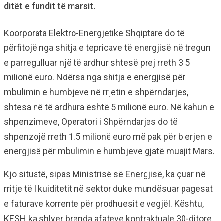
ditët e fundit të marsit.
Koorporata Elektro-Energjetike Shqiptare do të
përfitojë nga shitja e tepricave të energjisë në tregun
e parregulluar një të ardhur shtesë prej rreth 3.5
milionë euro. Ndërsa nga shitja e energjisë për
mbulimin e humbjeve në rrjetin e shpërndarjes,
shtesa në të ardhura është 5 milionë euro. Në kahun e
shpenzimeve, Operatori i Shpërndarjes do të
shpenzojë rreth 1.5 milionë euro më pak për blerjen e
energjisë për mbulimin e humbjeve gjatë muajit Mars.
Kjo situatë, sipas Ministrisë së Energjisë, ka çuar në
rritje të likuiditetit në sektor duke mundësuar pagesat
e faturave korrente për prodhuesit e vegjël. Kështu,
KESH ka shlyer brenda afateve kontraktuale 30-ditore