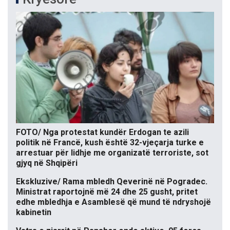
FOTO/ Nga protestat kundër Erdogan te azili
politik në Francë, kush është 32-vjeçarja turke e
arrestuar për lidhje me organizatë terroriste, sot
gjyq në Shqipëri
Ekskluzive/ Rama mbledh Qeverinë në Pogradec.
Ministrat raportojnë më 24 dhe 25 gusht, pritet
edhe mbledhja e Asamblesë që mund të ndryshojë
kabinetin