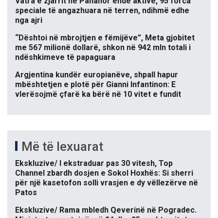
Vatra e zjarrit në Panahor ende aktive, 95 forca
speciale të angazhuara në terren, ndihmë edhe
nga ajri
“Dështoi në mbrojtjen e fëmijëve”, Meta gjobitet
me 567 milionë dollarë, shkon në 942 mln totali i
ndëshkimeve të papaguara
Argjentina kundër europianëve, shpall hapur
mbështetjen e plotë për Gianni Infantinon: E
vlerësojmë çfarë ka bërë në 10 vitet e fundit
Më të lexuarat
Ekskluzive/ I ekstraduar pas 30 vitesh, Top
Channel zbardh dosjen e Sokol Hoxhës: Si sherri
për një kasetofon solli vrasjen e dy vëllezërve në
Patos
Ekskluzive/ Rama mbledh Qeverinë në Pogradec.