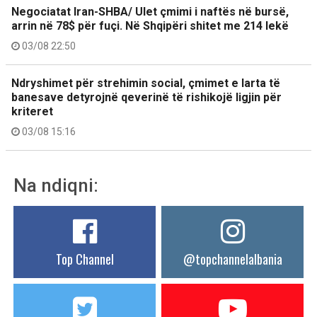
Negociatat Iran-SHBA/ Ulet çmimi i naftës në bursë,
arrin në 78$ për fuçi. Në Shqipëri shitet me 214 lekë
03/08 22:50
Ndryshimet për strehimin social, çmimet e larta të
banesave detyrojnë qeverinë të rishikojë ligjin për
kriteret
03/08 15:16
Na ndiqni:
Top Channel
@topchannelalbania