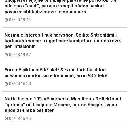
Shqiptarët vijojnë të mbajnë paratë në portofol/ 5.4
mld euro “cash”, paraja e xhepit sfidon bankat
pavarësisht kufizimeve të vendosura
06/08 19:44
Norma e interesit nuk ndryshon, Sejko: Shtrenjtimi i
karburanteve në tregjet ndërkombëtare është rrezik
për inflacionin
05/08 19:47
Euro në pikën më të ulët/ Sezoni turistik shton
presionin mbi kursin e këmbimit, arrin 93.2 lekë
05/08 15:28
Nafta bie me 10% në bursën e Mesdheut/ Reflektohet
“qetësia” në Lindjen e Mesme, por në Shqipëri vijon
ende 214 lekë për litër
04/08 15:46