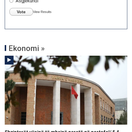
Asgjëkundi
Vote
View Results
Ekonomi »