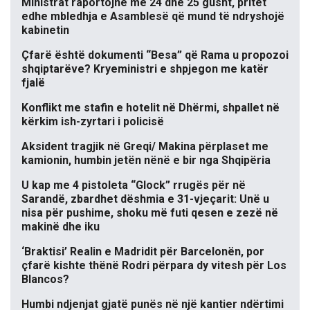
Ministrat raportojnë më 24 dhe 25 gusht, pritet
edhe mbledhja e Asamblesë që mund të ndryshojë
kabinetin
Çfarë është dokumenti “Besa” që Rama u propozoi
shqiptarëve? Kryeministri e shpjegon me katër
fjalë
Konflikt me stafin e hotelit në Dhërmi, shpallet në
kërkim ish-zyrtari i policisë
Aksident tragjik në Greqi/ Makina përplaset me
kamionin, humbin jetën nënë e bir nga Shqipëria
U kap me 4 pistoleta “Glock” rrugës për në
Sarandë, zbardhet dëshmia e 31-vjeçarit: Unë u
nisa për pushime, shoku më futi qesen e zezë në
makinë dhe iku
‘Braktisi’ Realin e Madridit për Barcelonën, por
çfarë kishte thënë Rodri përpara dy vitesh për Los
Blancos?
Humbi ndjenjat gjatë punës në një kantier ndërtimi