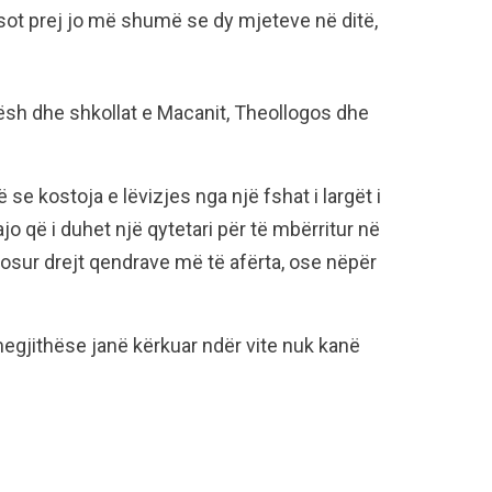
 sot prej jo më shumë se dy mjeteve në ditë,
hësh dhe shkollat e Macanit, Theollogos dhe
se kostoja e lëvizjes nga një fshat i largët i
jo që i duhet një qytetari për të mbërritur në
osur drejt qendrave më të afërta, ose nëpër
megjithëse janë kërkuar ndër vite nuk kanë