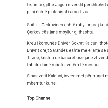
të, në të gjithë Jugun e vendit përshkohet
pasi është plotësisht i amortizuar.
Spitali i Çerkovicës është mbyllur prej ko
Çerkovicës janë mbyllur gjithashtu.
Kreu i komunës Dhivër, Sokrat Kalcuni thotë 
Dhivrit drejt Sarandës është më e lartë se a
Tiranë, kështu që banorët ose janë zhvend
fshatra kanë mbetur vetëm të moshuar.
Sipas zotit Kalcuni, investimet për rrugët 
mbërritur kurrë.
Top Channel