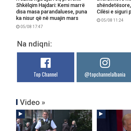
Shkëlqim Hajdari: Kemi marrë
shëndetësore, 
disa masa parandaluese, puna
Cilësi e siguri
ka nisur që në muajin mars
05/08 11:24
05/08 17:47
Na ndiqni:
Top Channel
@topchannelalbania
Video »