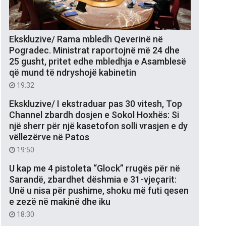
Ekskluzive/ Rama mbledh Qeverinë në
Pogradec. Ministrat raportojnë më 24 dhe
25 gusht, pritet edhe mbledhja e Asamblesë
që mund të ndryshojë kabinetin
19:32
Ekskluzive/ I ekstraduar pas 30 vitesh, Top
Channel zbardh dosjen e Sokol Hoxhës: Si
një sherr për një kasetofon solli vrasjen e dy
vëllezërve në Patos
19:50
U kap me 4 pistoleta “Glock” rrugës për në
Sarandë, zbardhet dëshmia e 31-vjeçarit:
Unë u nisa për pushime, shoku më futi qesen
e zezë në makinë dhe iku
18:30