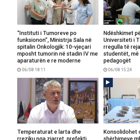
“Instituti i Tumoreve po
Ndëshkimet për
funksionon”, Ministrja Sala në
Universiteti i 
spitalin Onkologjik: 10-vjeçari
rregulla të rej
mposht tumorin në stadin IV me
studentët, më 
aparaturën e re moderne
pedagogët
06/08 18:11
06/08 15:24
Temperaturat e larta dhe
Konsolidohet o
rreziku nga zjarret, prefekti
shërbimeve m