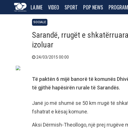
LAJME
VIDEO
SPORT
POP NEWS
PROGRAM
SOCIALE
Sarandë, rrugët e shkatërruar
izoluar
24/03/2015 00:00
Të paktën 6 mijë banorë të komunës Dhivë
të gjithë hapësirën rurale të Sarandës.
Janë jo më shumë se 50 km rrugë të shkatë
fshatrat e kësaj komune.
Aksi Dërmish-Theollogo, një prej rrugëve më