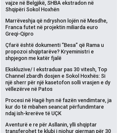
vajze në Belgjikë, SHBA ekstradon në
Shqipëri Sokol Hoxhën
Marrëveshja që ndryshon lojën në Mesdhe,
Franca futet në projektin miliarda euro
Greqi-Qipro
Çfarë është dokumenti “Besa” që Rama u
propozoi shqiptarëve? Kryeministri e
shpjegon me katër fjalë
Ekskluzive/ I ekstraduar pas 30 vitesh, Top
Channel zbardh dosjen e Sokol Hoxhës: Si
një sherr për një kasetofon solli vrasjen e dy
vëllezërve në Patos
Procesi në Hagë hyn në fazën vendimtare, ja
kur do të mbahen seancat përfundimtare
ndaj ish-krerëve të UÇK
Aventurë e re për Asllanin, ylli shqiptar
transferohet te klubi i njohur gjerman për 30