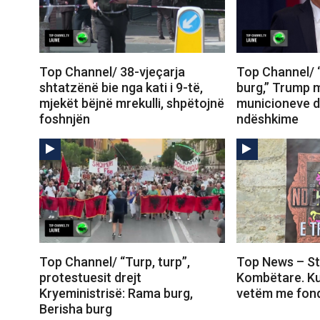
Top Channel/ 38-vjeçarja
Top Channel/
shtatzënë bie nga kati i 9-të,
burg,” Trump 
mjekët bëjnë mrekulli, shpëtojnë
municioneve d
foshnjën
ndëshkime
Top Channel/ “Turp, turp”,
Top News – St
protestuesit drejt
Kombëtare. Ku
Kryeministrisë: Rama burg,
vetëm me fond
Berisha burg