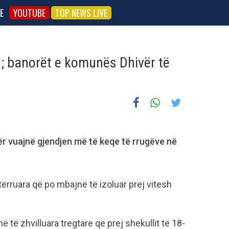
E
YOUTUBE
TOP NEWS LIVE
a; banorët e komunës Dhivër të
r vuajnë gjendjen më të keqe të rrugëve në
rruara që po mbajnë të izoluar prej vitesh
 të zhvilluara tregtare që prej shekullit të 18-