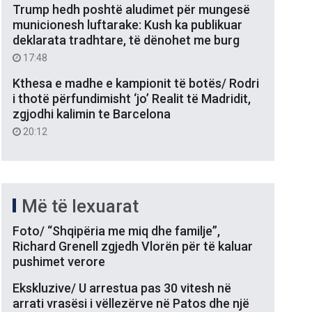
Trump hedh poshtë aludimet për mungesë
municionesh luftarake: Kush ka publikuar
deklarata tradhtare, të dënohet me burg
17:48
Kthesa e madhe e kampionit të botës/ Rodri
i thotë përfundimisht ‘jo’ Realit të Madridit,
zgjodhi kalimin te Barcelona
20:12
Më të lexuarat
Foto/ “Shqipëria me miq dhe familje”,
Richard Grenell zgjedh Vlorën për të kaluar
pushimet verore
Ekskluzive/ U arrestua pas 30 vitesh në
arrati vrasësi i vëllezërve në Patos dhe një