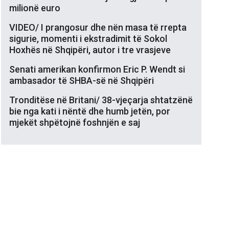
milionë euro
VIDEO/ I prangosur dhe nën masa të rrepta
sigurie, momenti i ekstradimit të Sokol
Hoxhës në Shqipëri, autor i tre vrasjeve
Senati amerikan konfirmon Eric P. Wendt si
ambasador të SHBA-së në Shqipëri
Tronditëse në Britani/ 38-vjeçarja shtatzënë
bie nga kati i nëntë dhe humb jetën, por
mjekët shpëtojnë foshnjën e saj