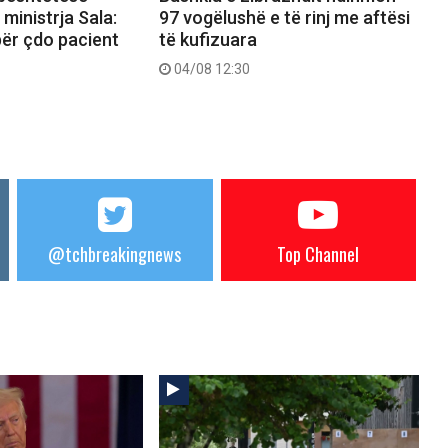
ministrja Sala:
97 vogëlushë e të rinj me aftësi
 për çdo pacient
të kufizuara
04/08 12:30
@tchbreakingnews
Top Channel