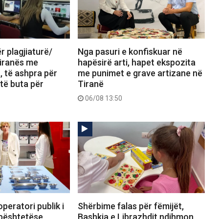
 plagjiaturë/
Nga pasuri e konfiskuar në
Tiranës me
hapësirë arti, hapet ekspozita
a, të ashpra për
me punimet e grave artizane në
të buta për
Tiranë
06/08 13:50
peratori publik i
Shërbime falas për fëmijët,
bështetëse
Bashkia e Librazhdit ndihmon