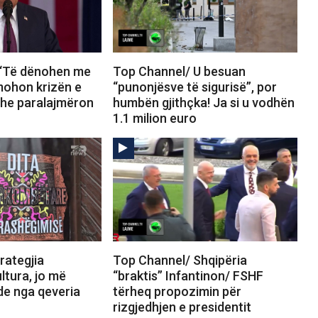
 “Të dënohen me
Top Channel/ U besuan
mohon krizën e
“punonjësve të sigurisë”, por
he paralajmëron
humbën gjithçka! Ja si u vodhën
1.1 milion euro
rategjia
Top Channel/ Shqipëria
ltura, jo më
“braktis” Infantinon/ FSHF
e nga qeveria
tërheq propozimin për
rizgjedhjen e presidentit