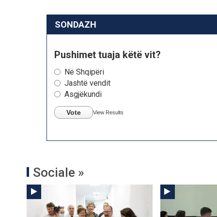
SONDAZH
Pushimet tuaja këtë vit?
Në Shqipëri
Jashtë vendit
Asgjëkundi
Vote
View Results
Sociale »