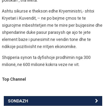
politikan”, tha Meta.
Ashtu sikurse e thekson edhe Kryeministri,- shtoi
Kryetari i Kuvendit, – ne po bejme çmos te te
sigurojme mbeshtetjen me te mire per bujqesine dhe
shpendarine duke pasur parasysh qe ajo te jete
element baze i punesimit ne vendin tone dhe te
ndikoje pozitivisht ne rritjen ekonomike.
Shqiperia synon ta dyfishoje prodhimin nga 300
milionë, ne 600 milionë kokrra veze ne vit.
Top Channel
SONDAZH