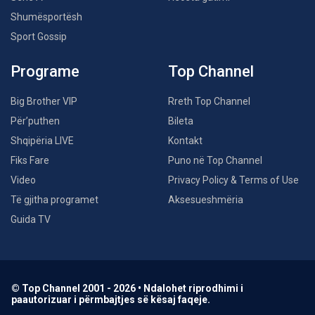
Shumësportësh
Sport Gossip
Programe
Top Channel
Big Brother VIP
Rreth Top Channel
Për’puthen
Bileta
Shqipëria LIVE
Kontakt
Fiks Fare
Puno në Top Channel
Video
Privacy Policy & Terms of Use
Të gjitha programet
Aksesueshmëria
Guida TV
© Top Channel 2001 - 2026 • Ndalohet riprodhimi i
paautorizuar i përmbajtjes së kësaj faqeje.