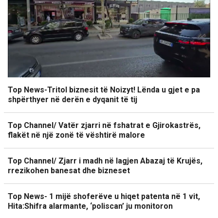
Top News-Tritol biznesit të Noizyt! Lënda u gjet e pa
shpërthyer në derën e dyqanit të tij
Top Channel/ Vatër zjarri në fshatrat e Gjirokastrës,
flakët në një zonë të vështirë malore
Top Channel/ Zjarr i madh në lagjen Abazaj të Krujës,
rrezikohen banesat dhe bizneset
Top News- 1 mijë shoferëve u hiqet patenta në 1 vit,
Hita:Shifra alarmante, ‘poliscan’ ju monitoron