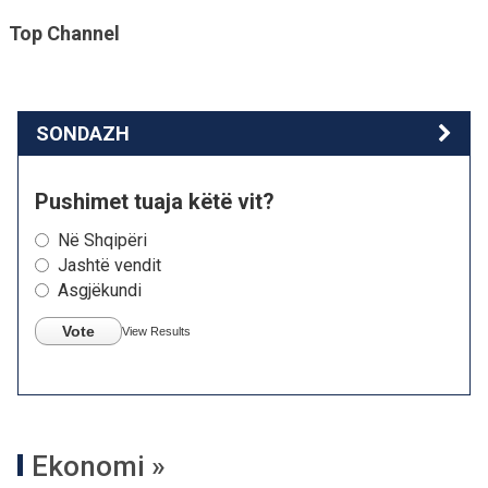
Top Channel
SONDAZH
Pushimet tuaja këtë vit?
Në Shqipëri
Jashtë vendit
Asgjëkundi
Vote
View Results
Ekonomi »