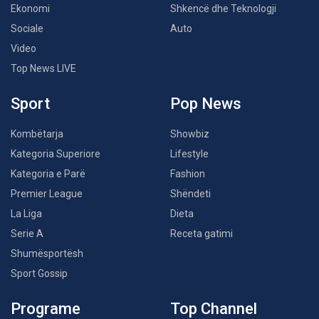
Ekonomi
Shkencë dhe Teknologji
Sociale
Auto
Video
Top News LIVE
Sport
Pop News
Kombëtarja
Showbiz
Kategoria Superiore
Lifestyle
Kategoria e Parë
Fashion
Premier League
Shëndeti
La Liga
Dieta
Serie A
Receta gatimi
Shumësportësh
Sport Gossip
Programe
Top Channel