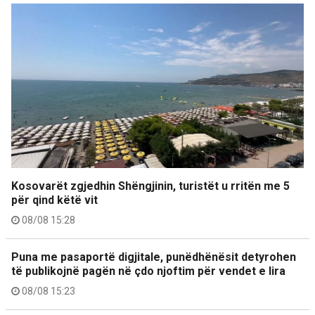
Kosovarët zgjedhin Shëngjinin, turistët u rritën me 5
për qind këtë vit
08/08 15:28
Puna me pasaportë digjitale, punëdhënësit detyrohen
të publikojnë pagën në çdo njoftim për vendet e lira
08/08 15:23