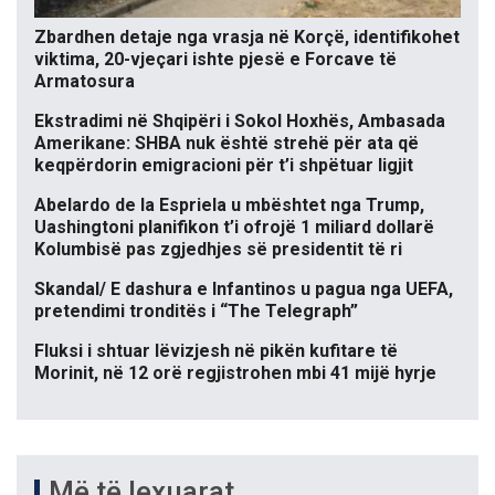
Zbardhen detaje nga vrasja në Korçë, identifikohet
viktima, 20-vjeçari ishte pjesë e Forcave të
Armatosura
Ekstradimi në Shqipëri i Sokol Hoxhës, Ambasada
Amerikane: SHBA nuk është strehë për ata që
keqpërdorin emigracioni për t’i shpëtuar ligjit
Abelardo de la Espriela u mbështet nga Trump,
Uashingtoni planifikon t’i ofrojë 1 miliard dollarë
Kolumbisë pas zgjedhjes së presidentit të ri
Skandal/ E dashura e Infantinos u pagua nga UEFA,
pretendimi tronditës i “The Telegraph”
Fluksi i shtuar lëvizjesh në pikën kufitare të
Morinit, në 12 orë regjistrohen mbi 41 mijë hyrje
Më të lexuarat