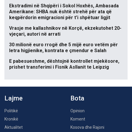
Ekstradimi në Shqipëri i Sokol Hoxhës, Ambasada
Amerikane: SHBA nuk është strehë për ata që
keqpërdorin emigracioni për t’i shpëtuar ligjit
Vrasje me kallashnikov në Korçë, ekzekutohet 20-
vjeçari, autori në arrati
30 milionë euro rrogë dhe 5 mijë euro vetëm për
letra higjienike, kontrata e çmendur e Salah
E pabesueshme, dështojnë kontrollet mjekësore,
prishet transferimi i Fisnik Asllanit te Leipzig
Lajme
Bota
Politikë
Opinion
Kronikë
Koment
Aktualitet
Kosova dhe Rajoni