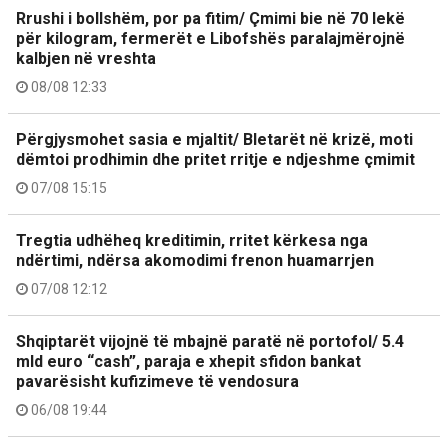
Rrushi i bollshëm, por pa fitim/ Çmimi bie në 70 lekë
për kilogram, fermerët e Libofshës paralajmërojnë
kalbjen në vreshta
08/08 12:33
Përgjysmohet sasia e mjaltit/ Bletarët në krizë, moti
dëmtoi prodhimin dhe pritet rritje e ndjeshme çmimit
07/08 15:15
Tregtia udhëheq kreditimin, rritet kërkesa nga
ndërtimi, ndërsa akomodimi frenon huamarrjen
07/08 12:12
Shqiptarët vijojnë të mbajnë paratë në portofol/ 5.4
mld euro “cash”, paraja e xhepit sfidon bankat
pavarësisht kufizimeve të vendosura
06/08 19:44