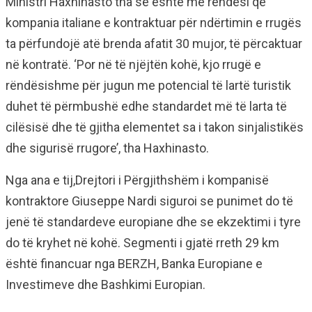
Ministri Haxhinasto tha se është me rëndësi që
kompania italiane e kontraktuar për ndërtimin e rrugës
ta përfundojë atë brenda afatit 30 mujor, të përcaktuar
në kontratë. ‘Por në të njëjtën kohë, kjo rrugë e
rëndësishme për jugun me potencial të lartë turistik
duhet të përmbushë edhe standardet më të larta të
cilësisë dhe të gjitha elementet sa i takon sinjalistikës
dhe sigurisë rrugore’, tha Haxhinasto.
Nga ana e tij,Drejtori i Përgjithshëm i kompanisë
kontraktore Giuseppe Nardi siguroi se punimet do të
jenë të standardeve europiane dhe se ekzektimi i tyre
do të kryhet në kohë. Segmenti i gjatë rreth 29 km
është financuar nga BERZH, Banka Europiane e
Investimeve dhe Bashkimi Europian.