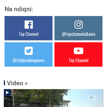
Na ndiqni:
Top Channel
@topchannelalbania
@tchbreakingnews
Top Channel
Video »