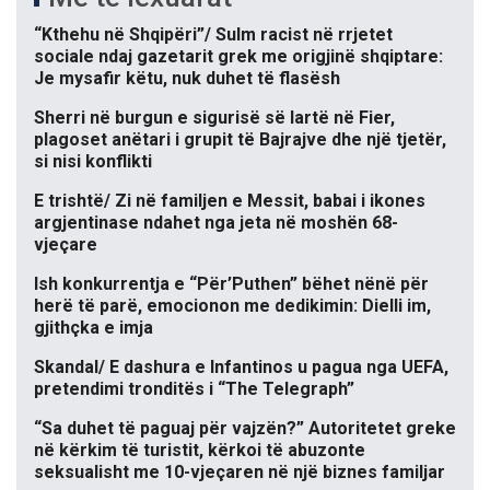
“Kthehu në Shqipëri”/ Sulm racist në rrjetet
sociale ndaj gazetarit grek me origjinë shqiptare:
Je mysafir këtu, nuk duhet të flasësh
Sherri në burgun e sigurisë së lartë në Fier,
plagoset anëtari i grupit të Bajrajve dhe një tjetër,
si nisi konflikti
E trishtë/ Zi në familjen e Messit, babai i ikones
argjentinase ndahet nga jeta në moshën 68-
vjeçare
Ish konkurrentja e “Për’Puthen” bëhet nënë për
herë të parë, emocionon me dedikimin: Dielli im,
gjithçka e imja
Skandal/ E dashura e Infantinos u pagua nga UEFA,
pretendimi tronditës i “The Telegraph”
“Sa duhet të paguaj për vajzën?” Autoritetet greke
në kërkim të turistit, kërkoi të abuzonte
seksualisht me 10-vjeçaren në një biznes familjar