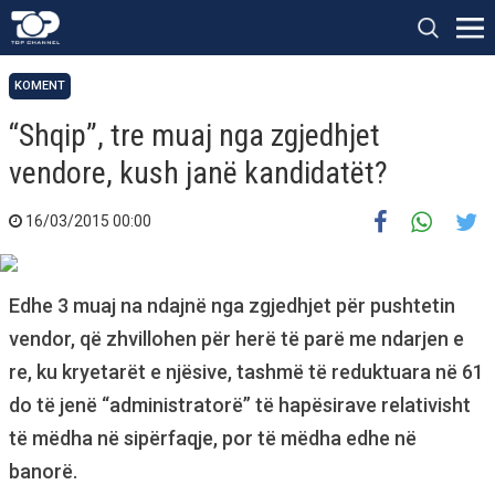
KOMENT
“Shqip”, tre muaj nga zgjedhjet
vendore, kush janë kandidatët?
16/03/2015 00:00
Edhe 3 muaj na ndajnë nga zgjedhjet për pushtetin
vendor, që zhvillohen për herë të parë me ndarjen e
re, ku kryetarët e njësive, tashmë të reduktuara në 61
do të jenë “administratorë” të hapësirave relativisht
të mëdha në sipërfaqje, por të mëdha edhe në
banorë.