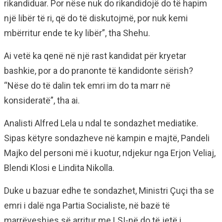
rikandiduar. Por nëse nuk do rikandidojë do të hapim
një libër të ri, që do të diskutojmë, por nuk kemi
mbërritur ende te ky libër”, tha Shehu.
Ai vetë ka qenë në një rast kandidat për kryetar
bashkie, por a do pranonte të kandidonte sërish?
“Nëse do të dalin tek emri im do ta marr në
konsideratë”, tha ai.
Analisti Alfred Lela u ndal te sondazhet mediatike.
Sipas këtyre sondazheve në kampin e majtë, Pandeli
Majko del personi më i kuotur, ndjekur nga Erjon Veliaj,
Blendi Klosi e Lindita Nikolla.
Duke u bazuar edhe te sondazhet, Ministri Çuçi tha se
emri i dalë nga Partia Socialiste, në bazë të
marrëveshjes së arritur me LSI-në do të jetë i