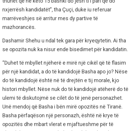
thuhet që në këto 15 bashki do jesh ti i pari që do
nxjerrësh kandidatët”, tha Çuçi, duke iu referuar
marrëveshjes së arritur mes dy partive të
mazhorancës.
Dashamir Shehu u ndal tek gara për kryeqytetin. Ai tha
se opozita nuk ka nisur ende bisedimet për kandidatin.
“Duhet të mbyllet njëherë e mirë një cikël që të flasim
për një kandidat, a do të kandidojë Basha apo jo? Nëse
do të kandidojë është në të drejtën e tij morale, kjo
histori mbyllet. Nëse nuk do të kandidojë atëherë do të
ulemi të diskutojmë se cilët do të jenë personazhet.
Unë mendoj që Basha i bën mirë opozitës në Tiranë.
Basha përfaqëson një personazh, është në krye të
opozitës dhe mbart vlerat e mjaftueshme për të