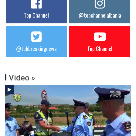
Top Channel
@topchannelalbania
@tchbreakingnews
Top Channel
Video »