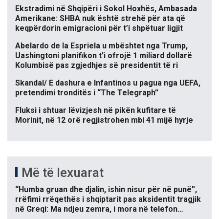
Ekstradimi në Shqipëri i Sokol Hoxhës, Ambasada
Amerikane: SHBA nuk është strehë për ata që
keqpërdorin emigracioni për t’i shpëtuar ligjit
Abelardo de la Espriela u mbështet nga Trump,
Uashingtoni planifikon t’i ofrojë 1 miliard dollarë
Kolumbisë pas zgjedhjes së presidentit të ri
Skandal/ E dashura e Infantinos u pagua nga UEFA,
pretendimi tronditës i “The Telegraph”
Fluksi i shtuar lëvizjesh në pikën kufitare të
Morinit, në 12 orë regjistrohen mbi 41 mijë hyrje
Më të lexuarat
“Humba gruan dhe djalin, ishin nisur për në punë”,
rrëfimi rrëqethës i shqiptarit pas aksidentit tragjik
në Greqi: Ma ndjeu zemra, i mora në telefon…