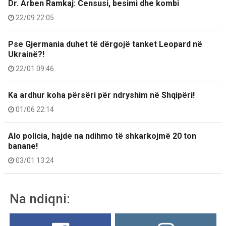
Dr. Arben Ramkaj: Censusi, besimi dhe kombi
22/09 22:05
Pse Gjermania duhet të dërgojë tanket Leopard në
Ukrainë?!
22/01 09:46
Ka ardhur koha përsëri për ndryshim në Shqipëri!
01/06 22:14
Alo policia, hajde na ndihmo të shkarkojmë 20 ton
banane!
03/01 13:24
Na ndiqni: