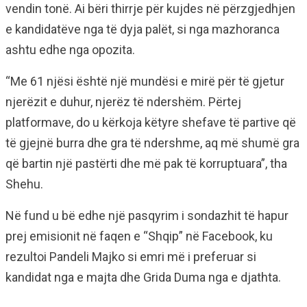
vendin tonë. Ai bëri thirrje për kujdes në përzgjedhjen
e kandidatëve nga të dyja palët, si nga mazhoranca
ashtu edhe nga opozita.
“Me 61 njësi është një mundësi e mirë për të gjetur
njerëzit e duhur, njerëz të ndershëm. Përtej
platformave, do u kërkoja këtyre shefave të partive që
të gjejnë burra dhe gra të ndershme, aq më shumë gra
që bartin një pastërti dhe më pak të korruptuara”, tha
Shehu.
Në fund u bë edhe një pasqyrim i sondazhit të hapur
prej emisionit në faqen e “Shqip” në Facebook, ku
rezultoi Pandeli Majko si emri më i preferuar si
kandidat nga e majta dhe Grida Duma nga e djathta.