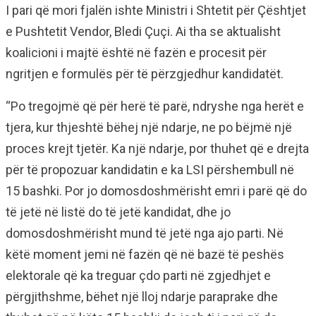
I pari që mori fjalën ishte Ministri i Shtetit për Çështjet
e Pushtetit Vendor, Bledi Çuçi. Ai tha se aktualisht
koalicioni i majtë është në fazën e procesit për
ngritjen e formulës për të përzgjedhur kandidatët.
“Po tregojmë që për herë të parë, ndryshe nga herët e
tjera, kur thjeshtë bëhej një ndarje, ne po bëjmë një
proces krejt tjetër. Ka një ndarje, por thuhet që e drejta
për të propozuar kandidatin e ka LSI përshembull në
15 bashki. Por jo domosdoshmërisht emri i parë që do
të jetë në listë do të jetë kandidat, dhe jo
domosdoshmërisht mund të jetë nga ajo parti. Në
këtë moment jemi në fazën që në bazë të peshës
elektorale që ka treguar çdo parti në zgjedhjet e
përgjithshme, bëhet një lloj ndarje paraprake dhe