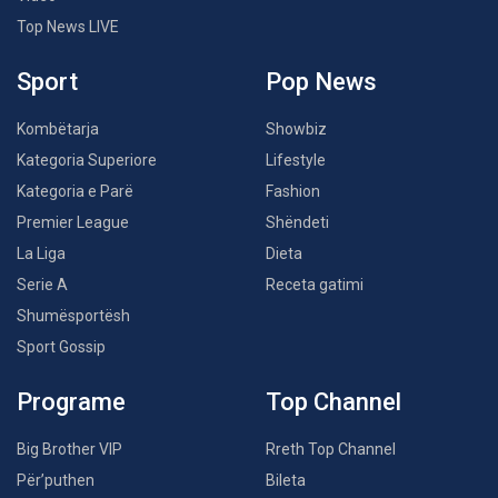
Top News LIVE
Sport
Pop News
Kombëtarja
Showbiz
Kategoria Superiore
Lifestyle
Kategoria e Parë
Fashion
Premier League
Shëndeti
La Liga
Dieta
Serie A
Receta gatimi
Shumësportësh
Sport Gossip
Programe
Top Channel
Big Brother VIP
Rreth Top Channel
Për’puthen
Bileta