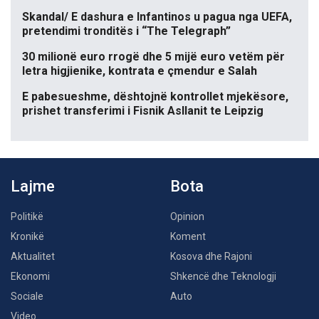
Skandal/ E dashura e Infantinos u pagua nga UEFA,
pretendimi tronditës i “The Telegraph”
30 milionë euro rrogë dhe 5 mijë euro vetëm për
letra higjienike, kontrata e çmendur e Salah
E pabesueshme, dështojnë kontrollet mjekësore,
prishet transferimi i Fisnik Asllanit te Leipzig
Lajme
Bota
Politikë
Opinion
Kronikë
Koment
Aktualitet
Kosova dhe Rajoni
Ekonomi
Shkencë dhe Teknologji
Sociale
Auto
Video