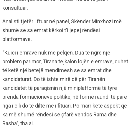
konsultuar.
Analisti tjetër i ftuar në panel, Skënder Minxhozi më
shumë se sa emrat kërkoi t’i jepej rëndësi
platformave.
“Kuici i emrave nuk më pëlqen. Dua të ngre një
problem parimor, Tirana tejkalon lojën e emrave, duhet
të ketë një betejë mendimesh se sa emrat dhe
kandidaturat. Do të ishte mirë që për Tiranën
kandidatët të paraqisnin një miniplatformë të tyre
brenda formacioneve politike, në formë raundi të parë
nga i cili do të dilte më i fituari. Po marr këtë aspekt që
ka më shumë rëndësi se çfarë vendos Rama dhe
Basha”, tha ai.