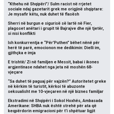
“Kthehu në Shqipëri”/ Sulm racist në rrjetet
sociale ndaj gazetarit grek me origjinë shqiptare:
Je mysafir këtu, nuk duhet të flasësh
Sherri në burgun e sigurisë së lartë në Fier,
plagoset anëtari i grupit të Bajrajve dhe një tjetër,
si nisi konflikti
Ish konkurrentja e “Për’Puthen” bëhet nënë për
herë të parë, emocionon me dedikimin: Dielli im,
gjithçka e imja
E trishtë/ Zi në familjen e Messit, babai i ikones
argjentinase ndahet nga jeta në moshën 68-
vjeçare
“Sa duhet të paguaj për vajzën?” Autoritetet greke
në kërkim të turistit, kërkoi të abuzonte
seksualisht me 10-vjeçaren në një biznes familjar
Ekstradimi në Shqipëri i Sokol Hoxhës, Ambasada
Amerikane: SHBA nuk është strehë për ata që
keqpërdorin emigracioni për t’i shpëtuar ligjit