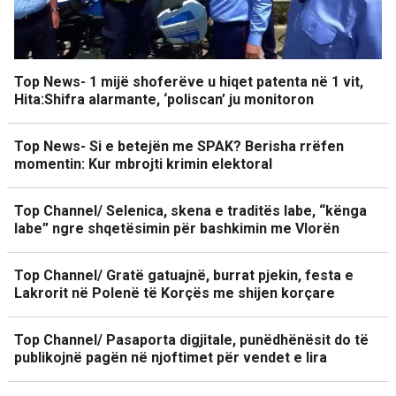
Top News- 1 mijë shoferëve u hiqet patenta në 1 vit,
Hita:Shifra alarmante, ‘poliscan’ ju monitoron
Top News- Si e betejën me SPAK? Berisha rrëfen
momentin: Kur mbrojti krimin elektoral
Top Channel/ Selenica, skena e traditës labe, “kënga
labe” ngre shqetësimin për bashkimin me Vlorën
Top Channel/ Gratë gatuajnë, burrat pjekin, festa e
Lakrorit në Polenë të Korçës me shijen korçare
Top Channel/ Pasaporta digjitale, punëdhënësit do të
publikojnë pagën në njoftimet për vendet e lira