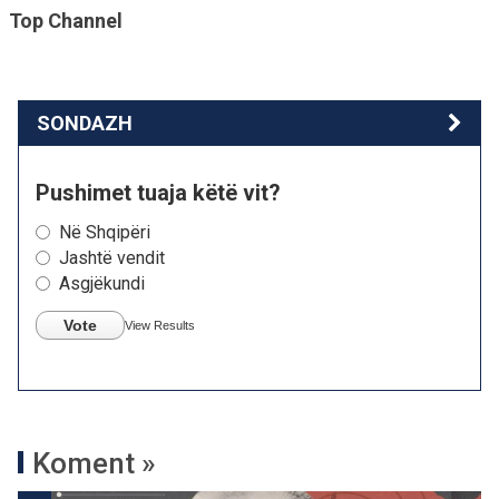
Top Channel
SONDAZH
Pushimet tuaja këtë vit?
Në Shqipëri
Jashtë vendit
Asgjëkundi
Vote
View Results
Koment »