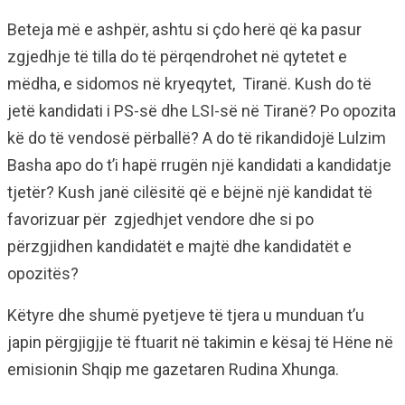
Beteja më e ashpër, ashtu si çdo herë që ka pasur
zgjedhje të tilla do të përqendrohet në qytetet e
mëdha, e sidomos në kryeqytet, Tiranë. Kush do të
jetë kandidati i PS-së dhe LSI-së në Tiranë? Po opozita
kë do të vendosë përballë? A do të rikandidojë Lulzim
Basha apo do t’i hapë rrugën një kandidati a kandidatje
tjetër? Kush janë cilësitë që e bëjnë një kandidat të
favorizuar për zgjedhjet vendore dhe si po
përzgjidhen kandidatët e majtë dhe kandidatët e
opozitës?
Këtyre dhe shumë pyetjeve të tjera u munduan t’u
japin përgjigjje të ftuarit në takimin e kësaj të Hëne në
emisionin Shqip me gazetaren Rudina Xhunga.