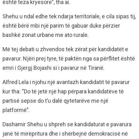
është teza kryesore”, tha ai.
Shehu u ndal edhe tek ndarja territoriale, e cila sipas tij,
është bërë mbi një parim të gabuar duke përzier
bashkë zonat urbane me ato rurale.
Më tej debati u zhvendos tek zërat për kandidatët e
pavarur. Njëri prej tyre, të paktën nga sa përflitet është
emri i Gjergj Bojaxhi si i pavarur në Tiranë.
Alfred Lela i njohu një avantazh kandidatit të pavarur
kur tha: “Do të jetë një hap përpara kandidatëve të
partisë sepse do t’u dalë qytetarëve me një
platformë”.
Dashamir Shehu u shpreh se kandidaturat e pavarura
janë të mirëpritura dhe i shërbejnë demokracisë në