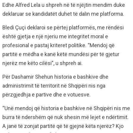
Edhe Alfred Lela u shpreh në të njëjtin mendim duke
deklaruar se kandidatët duhet të dalin me platforma.
Bledi Çuçi deklaroi se përtej platformës, me rëndësi
është gjetja e një njeriu me integritet moral e
profesional e pastaj kriteret politike. “Mendoj që
partitë e mëdha e kanë këtë mundësi për të gjetur
njerëz me këto cilësi”, u shpreh ai.
Për Dashamir Shehun historia e bashkive dhe
administrimit të territorit në Shqipëri nis nga
përzgjedhja e partive dhe e votuesve.
“Unë mendoj që historia e bashkive në Shqipëri nis me
burra të ndershëm që nuk shesin më lejet e ndërtimit.
A janë të zonjat partitë që të gjejnë këta njerëz? Kjo