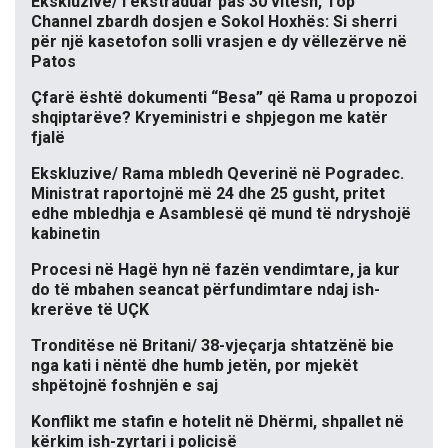
Ekskluzive/ I ekstraduar pas 30 vitesh, Top
Channel zbardh dosjen e Sokol Hoxhës: Si sherri
për një kasetofon solli vrasjen e dy vëllezërve në
Patos
Çfarë është dokumenti “Besa” që Rama u propozoi
shqiptarëve? Kryeministri e shpjegon me katër
fjalë
Ekskluzive/ Rama mbledh Qeverinë në Pogradec.
Ministrat raportojnë më 24 dhe 25 gusht, pritet
edhe mbledhja e Asamblesë që mund të ndryshojë
kabinetin
Procesi në Hagë hyn në fazën vendimtare, ja kur
do të mbahen seancat përfundimtare ndaj ish-
krerëve të UÇK
Tronditëse në Britani/ 38-vjeçarja shtatzënë bie
nga kati i nëntë dhe humb jetën, por mjekët
shpëtojnë foshnjën e saj
Konflikt me stafin e hotelit në Dhërmi, shpallet në
kërkim ish-zyrtari i policisë