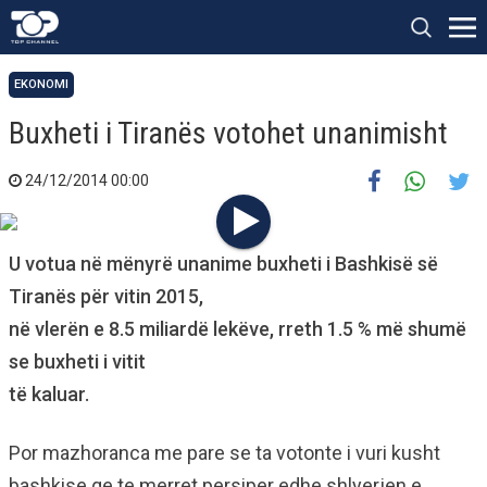
EKONOMI
Buxheti i Tiranës votohet unanimisht
24/12/2014 00:00
U votua në mënyrë unanime buxheti i Bashkisë së
Tiranës për vitin 2015,
në vlerën e 8.5 miliardë lekëve, rreth 1.5 % më shumë
se buxheti i vitit
të kaluar.
Por mazhoranca me pare se ta votonte i vuri kusht
bashkise qe te merret persiper edhe shlyerjen e