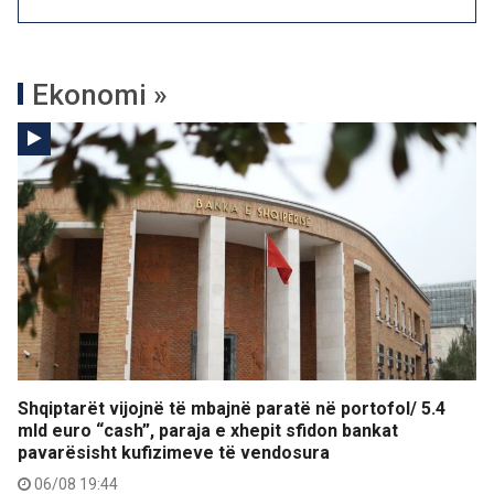
Ekonomi »
Shqiptarët vijojnë të mbajnë paratë në portofol/ 5.4
mld euro “cash”, paraja e xhepit sfidon bankat
pavarësisht kufizimeve të vendosura
06/08 19:44