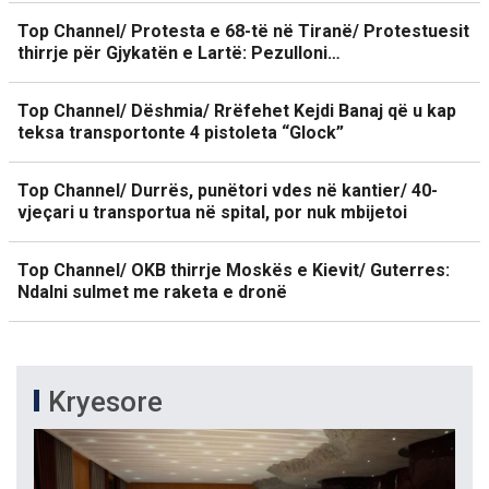
Top Channel/ Protesta e 68-të në Tiranë/ Protestuesit
thirrje për Gjykatën e Lartë: Pezulloni…
Top Channel/ Dëshmia/ Rrëfehet Kejdi Banaj që u kap
teksa transportonte 4 pistoleta “Glock”
Top Channel/ Durrës, punëtori vdes në kantier/ 40-
vjeçari u transportua në spital, por nuk mbijetoi
Top Channel/ OKB thirrje Moskës e Kievit/ Guterres:
Ndalni sulmet me raketa e dronë
Kryesore