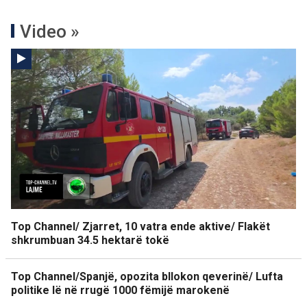
Video »
Top Channel/ Zjarret, 10 vatra ende aktive/ Flakët
shkrumbuan 34.5 hektarë tokë
Top Channel/Spanjë, opozita bllokon qeverinë/ Lufta
politike lë në rrugë 1000 fëmijë marokenë