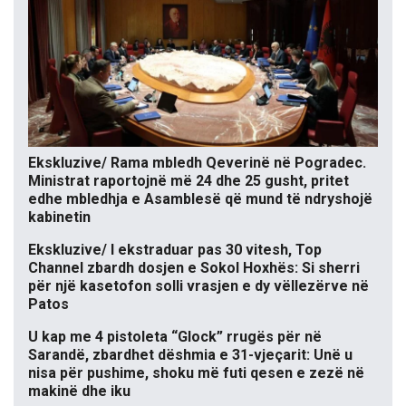
Ekskluzive/ Rama mbledh Qeverinë në Pogradec.
Ministrat raportojnë më 24 dhe 25 gusht, pritet
edhe mbledhja e Asamblesë që mund të ndryshojë
kabinetin
Ekskluzive/ I ekstraduar pas 30 vitesh, Top
Channel zbardh dosjen e Sokol Hoxhës: Si sherri
për një kasetofon solli vrasjen e dy vëllezërve në
Patos
U kap me 4 pistoleta “Glock” rrugës për në
Sarandë, zbardhet dëshmia e 31-vjeçarit: Unë u
nisa për pushime, shoku më futi qesen e zezë në
makinë dhe iku