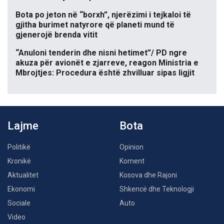
Bota po jeton në “borxh”, njerëzimi i tejkaloi të
gjitha burimet natyrore që planeti mund të
gjenerojë brenda vitit
“Anuloni tenderin dhe nisni hetimet”/ PD ngre
akuza për avionët e zjarreve, reagon Ministria e
Mbrojtjes: Procedura është zhvilluar sipas ligjit
Lajme
Bota
Politikë
Opinion
Kronikë
Koment
Aktualitet
Kosova dhe Rajoni
Ekonomi
Shkencë dhe Teknologji
Sociale
Auto
Video