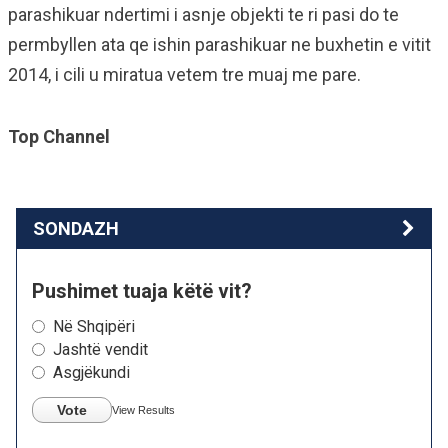
parashikuar ndertimi i asnje objekti te ri pasi do te
permbyllen ata qe ishin parashikuar ne buxhetin e vitit
2014, i cili u miratua vetem tre muaj me pare.
Top Channel
SONDAZH
Pushimet tuaja këtë vit?
Në Shqipëri
Jashtë vendit
Asgjëkundi
Vote
View Results