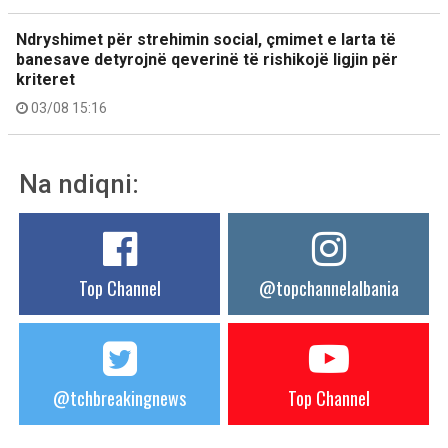
Ndryshimet për strehimin social, çmimet e larta të
banesave detyrojnë qeverinë të rishikojë ligjin për
kriteret
03/08 15:16
Na ndiqni:
Top Channel
@topchannelalbania
@tchbreakingnews
Top Channel