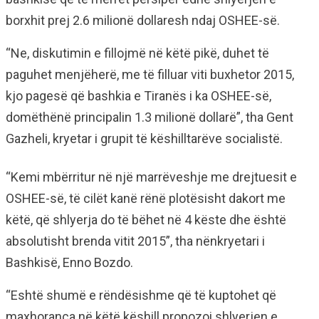
borxhit prej 2.6 milionë dollaresh ndaj OSHEE-së.
“Ne, diskutimin e fillojmë në këtë pikë, duhet të
paguhet menjëherë, me të filluar viti buxhetor 2015,
kjo pagesë që bashkia e Tiranës i ka OSHEE-së,
domëthënë principalin 1.3 milionë dollarë”, tha Gent
Gazheli, kryetar i grupit të këshilltarëve socialistë.
“Kemi mbërritur në një marrëveshje me drejtuesit e
OSHEE-së, të cilët kanë rënë plotësisht dakort me
këtë, që shlyerja do të bëhet në 4 këste dhe është
absolutisht brenda vitit 2015”, tha nënkryetari i
Bashkisë, Enno Bozdo.
“Eshtë shumë e rëndësishme që të kuptohet që
maxhoranca në këtë këshill propozoi shlyerjen e