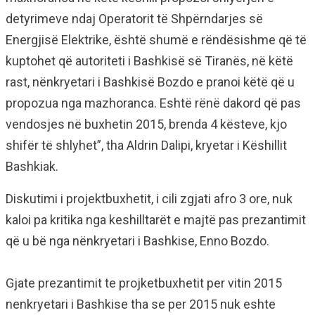
detyrimeve ndaj Operatorit të Shpërndarjes së
Energjisë Elektrike, është shumë e rëndësishme që të
kuptohet që autoriteti i Bashkisë së Tiranës, në këtë
rast, nënkryetari i Bashkisë Bozdo e pranoi këtë që u
propozua nga mazhoranca. Eshtë rënë dakord që pas
vendosjes në buxhetin 2015, brenda 4 kësteve, kjo
shifër të shlyhet”, tha Aldrin Dalipi, kryetar i Këshillit
Bashkiak.
Diskutimi i projektbuxhetit, i cili zgjati afro 3 ore, nuk
kaloi pa kritika nga keshilltarët e majtë pas prezantimit
që u bë nga nënkryetari i Bashkise, Enno Bozdo.
Gjate prezantimit te projketbuxhetit per vitin 2015
nenkryetari i Bashkise tha se per 2015 nuk eshte