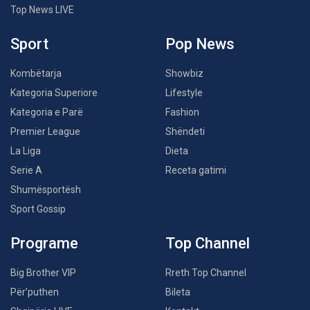
Top News LIVE
Sport
Pop News
Kombëtarja
Showbiz
Kategoria Superiore
Lifestyle
Kategoria e Parë
Fashion
Premier League
Shëndeti
La Liga
Dieta
Serie A
Receta gatimi
Shumësportësh
Sport Gossip
Programe
Top Channel
Big Brother VIP
Rreth Top Channel
Për’puthen
Bileta