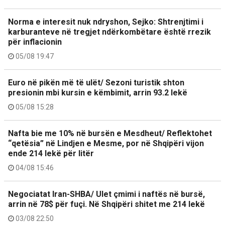
Norma e interesit nuk ndryshon, Sejko: Shtrenjtimi i
karburanteve në tregjet ndërkombëtare është rrezik
për inflacionin
05/08 19:47
Euro në pikën më të ulët/ Sezoni turistik shton
presionin mbi kursin e këmbimit, arrin 93.2 lekë
05/08 15:28
Nafta bie me 10% në bursën e Mesdheut/ Reflektohet
“qetësia” në Lindjen e Mesme, por në Shqipëri vijon
ende 214 lekë për litër
04/08 15:46
Negociatat Iran-SHBA/ Ulet çmimi i naftës në bursë,
arrin në 78$ për fuçi. Në Shqipëri shitet me 214 lekë
03/08 22:50