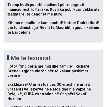
Trump hedh poshtë aludimet për mungesë
municionesh luftarake: Kush ka publikuar deklarata
tradhtare, të dënohet me burg
Kthesa e madhe e kampionit të botës/ Rodri i thotë
përfundimisht ‘jo’ Realit të Madridit, zgjodhi kalimin
te Barcelona
Më të lexuarat
Foto/ “Shqipëria me miq dhe familje”, Richard
Grenell zgjedh Vlorën për të kaluar pushimet
verore
Ekskluzive/ U arrestua pas 30 vitesh në arrati
vrasësi i vëllezërve në Patos dhe një vajze në
Belgjikë, SHBA ekstradon në Shqipëri Sokol
Hoxhën