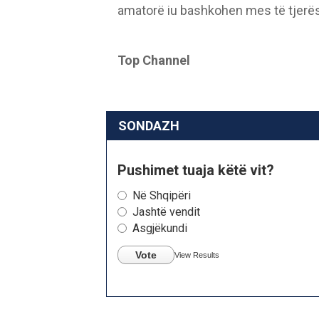
amatorë iu bashkohen mes të tjerës
Top Channel
SONDAZH
Pushimet tuaja këtë vit?
Në Shqipëri
Jashtë vendit
Asgjëkundi
Vote
View Results