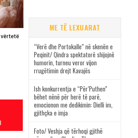
ME TË LEXUARAT
 vërtetë
“Verë dhe Portokalle” në skenën e
Peqinit/ Qindra spektatorë shijojnë
humorin, turneu veror vijon
rrugëtimin drejt Kavajës
Ish konkurrentja e “Për’Puthen”
bëhet nënë për herë të parë,
emocionon me dedikimin: Dielli im,
gjithçka e imja
l
Foto/ Veshja që tërhoqi gjithë