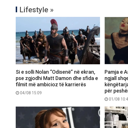
Lifestyle »
Si e solli Nolan “Odisenë” në ekran,
Pamja e Ar
pse zgjodhi Matt Damon dhe sfida e
ngjall shq
filmit më ambicioz të karrierës
këngëtarj
për peshë
04/08 15:09
01/08 10: