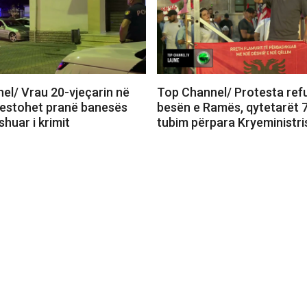
el/ Vrau 20-vjeçarin në
Top Channel/ Protesta re
restohet pranë banesës
besën e Ramës, qytetarët 7
shuar i krimit
tubim përpara Kryeministri