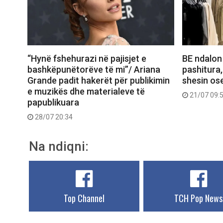
“Hynë fshehurazi në pajisjet e
BE ndalon
bashkëpunëtorëve të mi”/ Ariana
pashitura,
Grande padit hakerët për publikimin
shesin ose
e muzikës dhe materialeve të
21/07 09:
papublikuara
28/07 20:34
Na ndiqni:
Top Channel
TCH Pop News