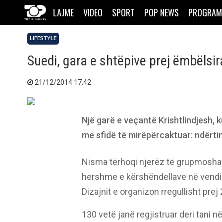
LAJME
VIDEO
SPORT
POP NEWS
PROGRAM
LIFESTYLE
Suedi, gara e shtëpive prej ëmbëlsi
21/12/2014 17:42
Një garë e veçantë Krishtlindjesh, 
me sfidë të mirëpërcaktuar: ndërtim
Nisma tërhoqi njerëz të grupmoshave
hershme e kërshëndellave në vendi
Dizajnit e organizon rregullisht prej 
130 vetë janë regjistruar deri tani n