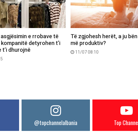
 asgjësimin e rrobave të
Të zgjohesh herët, a ju bën
 kompanitë detyrohen t’i
më produktiv?
 t’i dhurojnë
11/07 08:10
55
@topchannelalbania
Top Channe