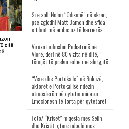
Si e solli Nolan “Odisenë” në ekran,
pse zgjodhi Matt Damon dhe sfida
e filmit më ambicioz të karrierës
fuzon
0 ditë
Virozat mbushin Pediatrinë në
së
Vlorë, deri në 80 vizita në ditë,
fëmijët të prekur edhe me alergjitë
“Verë dhe Portokalle” në Bulqizë,
aktorët e Portokallisë ndezin
atmosferën në qytetin minator.
Emocionesh të forta për qytetarët
Foto/ “Kriset” miqësia mes Selin
dhe Kristit, çfarë ndodhi mes