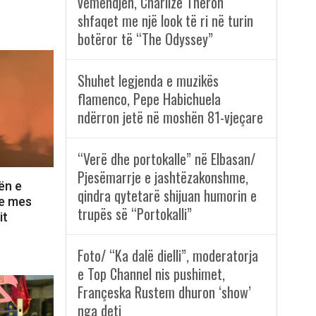
vëmendjen, Charlize Theron
shfaqet me një look të ri në turin
botëror të “The Odyssey”
Shuhet legjenda e muzikës
flamenco, Pepe Habichuela
ndërron jetë në moshën 81-vjeçare
“Verë dhe portokalle” në Elbasan/
Pjesëmarrje e jashtëzakonshme,
ën e
qindra qytetarë shijuan humorin e
ve mes
trupës së “Portokalli”
it
Foto/ “Ka dalë dielli”, moderatorja
e Top Channel nis pushimet,
Françeska Rustem dhuron ‘show’
nga deti