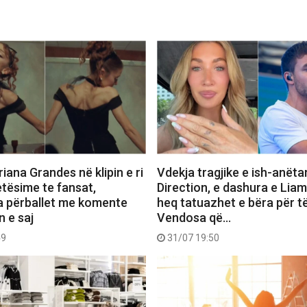
iana Grandes në klipin e ri
Vdekja tragjike e ish-anëta
etësime te fansat,
Direction, e dashura e Lia
a përballet me komente
heq tatuazhet e bëra për të
n e saj
Vendosa që…
49
31/07 19:50