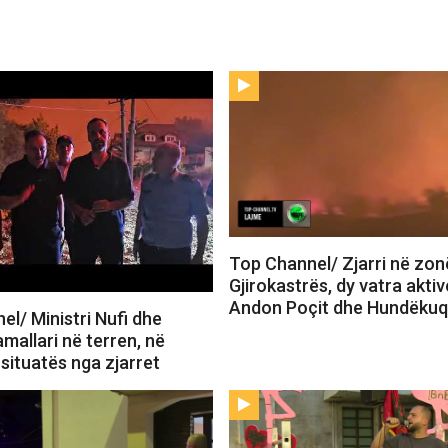
Top Channel/ Zjarri në zon
Gjirokastrës, dy vatra akti
Andon Poçit dhe Hundëkuq
l/ Ministri Nufi dhe
mallari në terren, në
 situatës nga zjarret