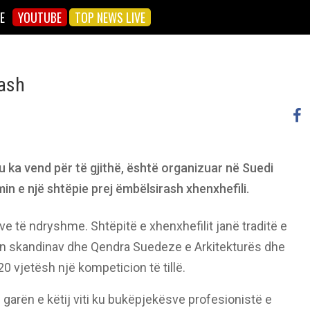
E
YOUTUBE
TOP NEWS LIVE
rash
ku ka vend për të gjithë, është organizuar në Suedi
in e një shtëpie prej ëmbëlsirash xhenxhefili.
 të ndryshme. Shtëpitë e xhenxhefilit janë traditë e
n skandinav dhe Qendra Suedeze e Arkitekturës dhe
20 vjetësh një kompeticion të tillë.
ë garën e këtij viti ku bukëpjekësve profesionistë e