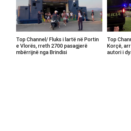
Top Channel/ Fluks i lartë në Portin
Top Chann
e Vlorës, rreth 2700 pasagjerë
Korçë, ar
mbërrijnë nga Brindisi
autori i dy