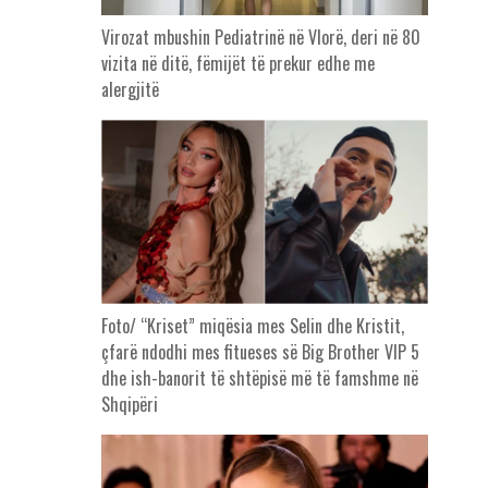
Virozat mbushin Pediatrinë në Vlorë, deri në 80
vizita në ditë, fëmijët të prekur edhe me
alergjitë
Foto/ “Kriset” miqësia mes Selin dhe Kristit,
çfarë ndodhi mes fitueses së Big Brother VIP 5
dhe ish-banorit të shtëpisë më të famshme në
Shqipëri