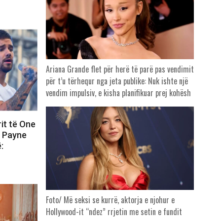
Ariana Grande flet për herë të parë pas vendimit
për t’u tërhequr nga jeta publike: Nuk ishte një
vendim impulsiv, e kisha planifikuar prej kohësh
rit të One
m Payne
:
Foto/ Më seksi se kurrë, aktorja e njohur e
Hollywood-it “ndez” rrjetin me setin e fundit