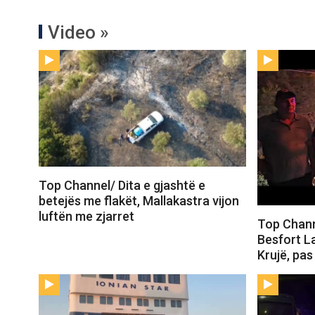
Video »
Top Channel/ Dita e gjashtë e
betejës me flakët, Mallakastra vijon
luftën me zjarret
Top Channe
Besfort La
Krujë, pas