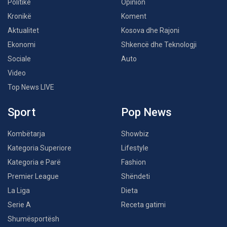
Politikë
Opinion
Kronikë
Koment
Aktualitet
Kosova dhe Rajoni
Ekonomi
Shkencë dhe Teknologji
Sociale
Auto
Video
Top News LIVE
Sport
Pop News
Kombëtarja
Showbiz
Kategoria Superiore
Lifestyle
Kategoria e Parë
Fashion
Premier League
Shëndeti
La Liga
Dieta
Serie A
Receta gatimi
Shumësportësh