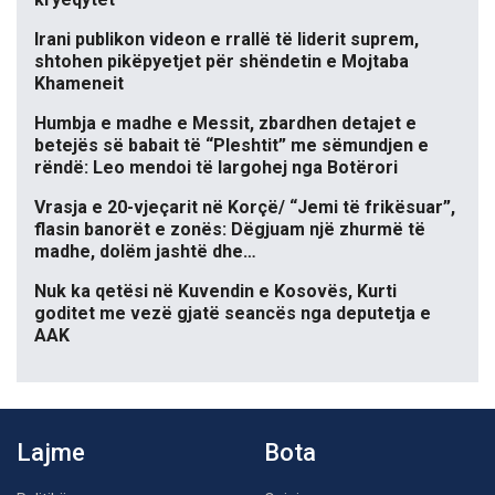
Irani publikon videon e rrallë të liderit suprem,
shtohen pikëpyetjet për shëndetin e Mojtaba
Khameneit
Humbja e madhe e Messit, zbardhen detajet e
betejës së babait të “Pleshtit” me sëmundjen e
rëndë: Leo mendoi të largohej nga Botërori
Vrasja e 20-vjeçarit në Korçë/ “Jemi të frikësuar”,
flasin banorët e zonës: Dëgjuam një zhurmë të
madhe, dolëm jashtë dhe…
Nuk ka qetësi në Kuvendin e Kosovës, Kurti
goditet me vezë gjatë seancës nga deputetja e
AAK
Lajme
Bota