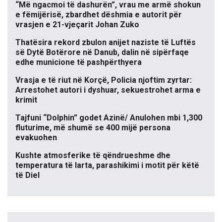
“Më ngacmoi të dashurën”, vrau me armë shokun
e fëmijërisë, zbardhet dëshmia e autorit për
vrasjen e 21-vjeçarit Johan Zuko
Thatësira rekord zbulon anijet naziste të Luftës
së Dytë Botërore në Danub, dalin në sipërfaqe
edhe municione të pashpërthyera
Vrasja e të riut në Korçë, Policia njoftim zyrtar:
Arrestohet autori i dyshuar, sekuestrohet arma e
krimit
Tajfuni “Dolphin” godet Azinë/ Anulohen mbi 1,300
fluturime, më shumë se 400 mijë persona
evakuohen
Kushte atmosferike të qëndrueshme dhe
temperatura të larta, parashikimi i motit për këtë
të Diel