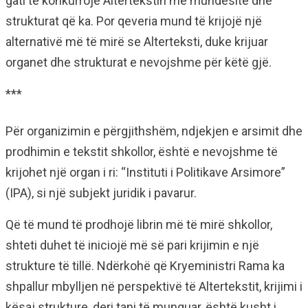
gati të konkurrojë Altertekstin me mundësitë dhe
strukturat që ka. Por qeveria mund të krijojë një
alternativë më të mirë se Alterteksti, duke krijuar
organet dhe strukturat e nevojshme për këtë gjë.
***
Për organizimin e përgjithshëm, ndjekjen e arsimit dhe
prodhimin e tekstit shkollor, është e nevojshme të
krijohet një organ i ri: “Instituti i Politikave Arsimore”
(IPA), si një subjekt juridik i pavarur.
Që të mund të prodhojë librin më të mirë shkollor,
shteti duhet të iniciojë më së pari krijimin e një
strukture të tillë. Ndërkohë që Kryeministri Rama ka
shpallur mbylljen në perspektivë të Altertekstit, krijimi i
kësaj strukture, deri tani të munguar, është kusht i