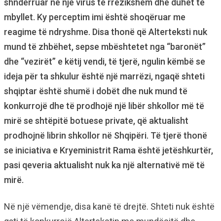
shndërruar në një virus të rrezikshëm dhe duhet të
mbyllet. Ky perceptim imi është shoqëruar me
reagime të ndryshme. Disa thonë që Alterteksti nuk
mund të zhbëhet, sepse mbështetet nga “baronët”
dhe “vezirët” e këtij vendi, të tjerë, ngulin këmbë se
ideja për ta shkulur është një marrëzi, ngaqë shteti
shqiptar është shumë i dobët dhe nuk mund të
konkurrojë dhe të prodhojë një libër shkollor më të
mirë se shtëpitë botuese private, që aktualisht
prodhojnë librin shkollor në Shqipëri. Të tjerë thonë
se iniciativa e Kryeministrit Rama është jetëshkurtër,
pasi qeveria aktualisht nuk ka një alternativë më të
mirë.
Në një vëmendje, disa kanë të drejtë. Shteti nuk është