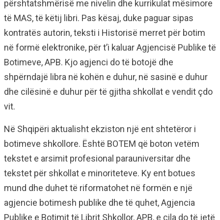
përshtatshmërisë me nivelin dhe kurrikulat mësimore
të MAS, të këtij libri. Pas kësaj, duke paguar sipas
kontratës autorin, teksti i Historisë merret për botim
në formë elektronike, për t’i kaluar Agjencisë Publike të
Botimeve, APB. Kjo agjenci do të botojë dhe
shpërndajë libra në kohën e duhur, në sasinë e duhur
dhe cilësinë e duhur për të gjitha shkollat e vendit çdo
vit.
Në Shqipëri aktualisht ekziston një ent shtetëror i
botimeve shkollore. Është BOTEM që boton vetëm
tekstet e arsimit profesional parauniversitar dhe
tekstet për shkollat e minoriteteve. Ky ent botues
mund dhe duhet të riformatohet në formën e një
agjencie botimesh publike dhe të quhet, Agjencia
Publike e Botimit të Librit Shkollor, APB, e cila do të jetë