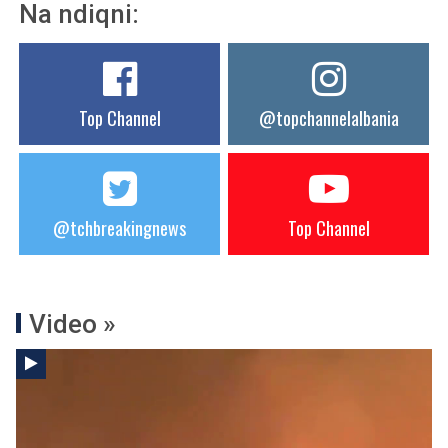
Na ndiqni:
Top Channel
@topchannelalbania
@tchbreakingnews
Top Channel
Video »