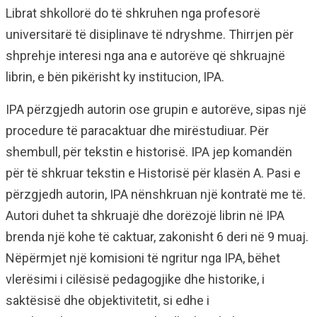
Librat shkollorë do të shkruhen nga profesorë
universitarë të disiplinave të ndryshme. Thirrjen për
shprehje interesi nga ana e autorëve që shkruajnë
librin, e bën pikërisht ky institucion, IPA.
IPA përzgjedh autorin ose grupin e autorëve, sipas një
procedure të paracaktuar dhe mirëstudiuar. Për
shembull, për tekstin e historisë. IPA jep komandën
për të shkruar tekstin e Historisë për klasën A. Pasi e
përzgjedh autorin, IPA nënshkruan një kontratë me të.
Autori duhet ta shkruajë dhe dorëzojë librin në IPA
brenda një kohe të caktuar, zakonisht 6 deri në 9 muaj.
Nëpërmjet një komisioni të ngritur nga IPA, bëhet
vlerësimi i cilësisë pedagogjike dhe historike, i
saktësisë dhe objektivitetit, si edhe i