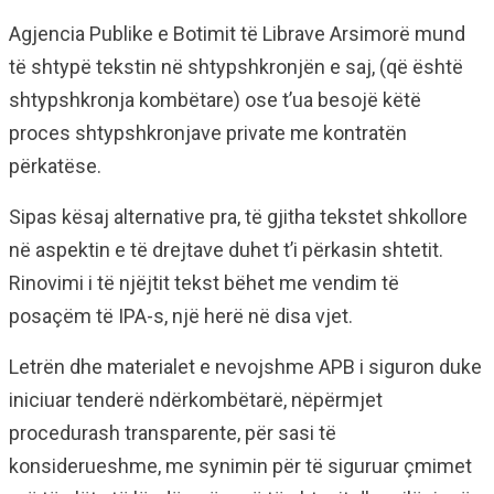
Agjencia Publike e Botimit të Librave Arsimorë mund
të shtypë tekstin në shtypshkronjën e saj, (që është
shtypshkronja kombëtare) ose t’ua besojë këtë
proces shtypshkronjave private me kontratën
përkatëse.
Sipas kësaj alternative pra, të gjitha tekstet shkollore
në aspektin e të drejtave duhet t’i përkasin shtetit.
Rinovimi i të njëjtit tekst bëhet me vendim të
posaçëm të IPA-s, një herë në disa vjet.
Letrën dhe materialet e nevojshme APB i siguron duke
iniciuar tenderë ndërkombëtarë, nëpërmjet
procedurash transparente, për sasi të
konsiderueshme, me synimin për të siguruar çmimet