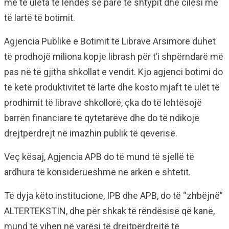
më të ulëta të lëndës së parë të shtypit dhe cilësi më
të lartë të botimit.
Agjencia Publike e Botimit të Librave Arsimorë duhet
të prodhojë miliona kopje librash për t’i shpërndarë më
pas në të gjitha shkollat e vendit. Kjo agjenci botimi do
të ketë produktivitet të lartë dhe kosto mjaft të ulët të
prodhimit të librave shkollorë, çka do të lehtësojë
barrën financiare të qytetarëve dhe do të ndikojë
drejtpërdrejt në imazhin publik të qeverisë.
Veç kësaj, Agjencia APB do të mund të sjellë të
ardhura të konsiderueshme në arkën e shtetit.
Të dyja këto institucione, IPB dhe APB, do të “zhbëjnë”
ALTERTEKSTIN, dhe për shkak të rëndësisë që kanë,
mund të vihen në varësi të drejtpërdrejtë të