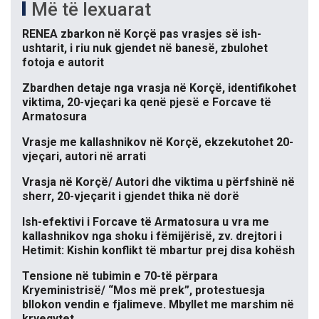
Më të lexuarat
RENEA zbarkon në Korçë pas vrasjes së ish-
ushtarit, i riu nuk gjendet në banesë, zbulohet
fotoja e autorit
Zbardhen detaje nga vrasja në Korçë, identifikohet
viktima, 20-vjeçari ka qenë pjesë e Forcave të
Armatosura
Vrasje me kallashnikov në Korçë, ekzekutohet 20-
vjeçari, autori në arrati
Vrasja në Korçë/ Autori dhe viktima u përfshinë në
sherr, 20-vjeçarit i gjendet thika në dorë
Ish-efektivi i Forcave të Armatosura u vra me
kallashnikov nga shoku i fëmijërisë, zv. drejtori i
Hetimit: Kishin konflikt të mbartur prej disa kohësh
Tensione në tubimin e 70-të përpara
Kryeministrisë/ “Mos më prek”, protestuesja
bllokon vendin e fjalimeve. Mbyllet me marshim në
kryeqytet