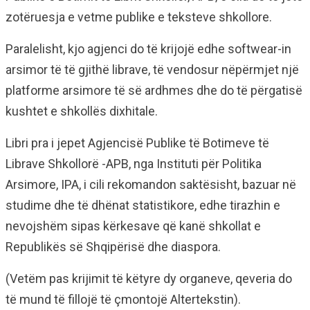
zotëruesja e vetme publike e teksteve shkollore.
Paralelisht, kjo agjenci do të krijojë edhe softwear-in
arsimor të të gjithë librave, të vendosur nëpërmjet një
platforme arsimore të së ardhmes dhe do të përgatisë
kushtet e shkollës dixhitale.
Libri pra i jepet Agjencisë Publike të Botimeve të
Librave Shkollorë -APB, nga Instituti për Politika
Arsimore, IPA, i cili rekomandon saktësisht, bazuar në
studime dhe të dhënat statistikore, edhe tirazhin e
nevojshëm sipas kërkesave që kanë shkollat e
Republikës së Shqipërisë dhe diaspora.
(Vetëm pas krijimit të këtyre dy organeve, qeveria do
të mund të fillojë të çmontojë Altertekstin).