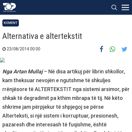
KOMENT
Alternativa e altertekstit
23/08/2014 00:00
Nga Artan Mullaj
– Në disa artikuj për librin shkollor,
kam theksuar nevojën e ngutshme të shkuljes
rrënjësore të ALTERTEKSTIT nga sistemi arsimor, për
shkak të degradimit pa kthim mbrapa të tij. Në këto
shkrime jam përpjekur të shpjegoj se përse
Alterteksti, si një sistem i korruptuar, presionesh,
pazaresh dhe interesash të fuqishme, është