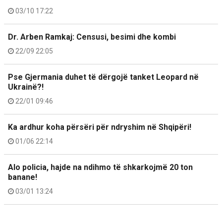
03/10 17:22
Dr. Arben Ramkaj: Censusi, besimi dhe kombi
22/09 22:05
Pse Gjermania duhet të dërgojë tanket Leopard në
Ukrainë?!
22/01 09:46
Ka ardhur koha përsëri për ndryshim në Shqipëri!
01/06 22:14
Alo policia, hajde na ndihmo të shkarkojmë 20 ton
banane!
03/01 13:24