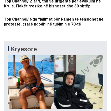
Top Channel/ Zjarri, thirrje urgjente për evakuim në
Krujë. Flakët rrezikojnë bizneset dhe 30 shtëpi
Top Channel/ Nga fjalimet për Ramën te tensionet në
protestë, çfarë ndodhi në tubimin e 70-të
Kryesore