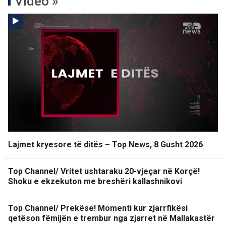
Video »
Lajmet kryesore të ditës – Top News, 8 Gusht 2026
Top Channel/ Vritet ushtaraku 20-vjeçar në Korçë!
Shoku e ekzekuton me breshëri kallashnikovi
Top Channel/ Prekëse! Momenti kur zjarrfikësi
qetëson fëmijën e trembur nga zjarret në Mallakastër