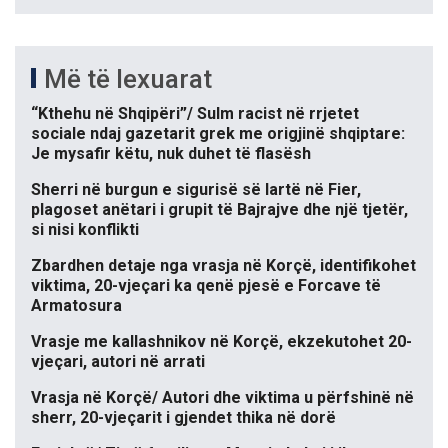
Më të lexuarat
“Kthehu në Shqipëri”/ Sulm racist në rrjetet
sociale ndaj gazetarit grek me origjinë shqiptare:
Je mysafir këtu, nuk duhet të flasësh
Sherri në burgun e sigurisë së lartë në Fier,
plagoset anëtari i grupit të Bajrajve dhe një tjetër,
si nisi konflikti
Zbardhen detaje nga vrasja në Korçë, identifikohet
viktima, 20-vjeçari ka qenë pjesë e Forcave të
Armatosura
Vrasje me kallashnikov në Korçë, ekzekutohet 20-
vjeçari, autori në arrati
Vrasja në Korçë/ Autori dhe viktima u përfshinë në
sherr, 20-vjeçarit i gjendet thika në dorë