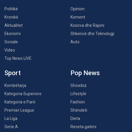
Politikë
Opinion
Kronikë
Koment
Aktualitet
Kosova dhe Rajoni
Ekonomi
Shkencë dhe Teknologji
Sociale
Auto
Video
Top News LIVE
Sport
Pop News
Kombëtarja
Showbiz
Kategoria Superiore
Lifestyle
Kategoria e Parë
Fashion
Premier League
Shëndeti
La Liga
Dieta
Serie A
Receta gatimi