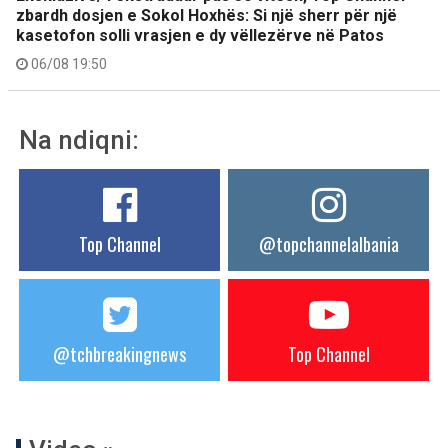
zbardh dosjen e Sokol Hoxhës: Si një sherr për një
kasetofon solli vrasjen e dy vëllezërve në Patos
06/08 19:50
Na ndiqni:
Top Channel
@topchannelalbania
@tchbreakingnews
Top Channel