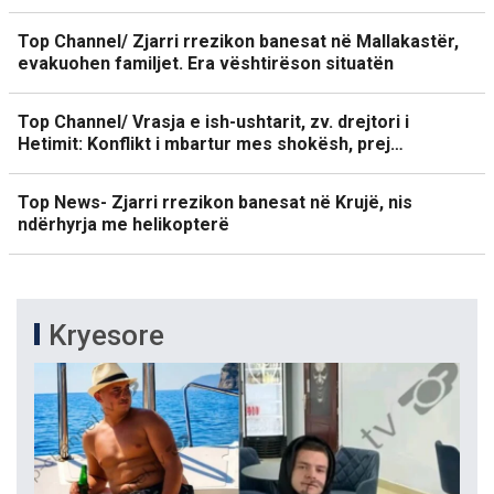
Top Channel/ Zjarri rrezikon banesat në Mallakastër,
evakuohen familjet. Era vështirëson situatën
Top Channel/ Vrasja e ish-ushtarit, zv. drejtori i
Hetimit: Konflikt i mbartur mes shokësh, prej…
Top News- Zjarri rrezikon banesat në Krujë, nis
ndërhyrja me helikopterë
Kryesore