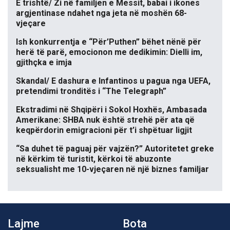
E trishtë/ Zi në familjen e Messit, babai i ikones
argjentinase ndahet nga jeta në moshën 68-
vjeçare
Ish konkurrentja e “Për’Puthen” bëhet nënë për
herë të parë, emocionon me dedikimin: Dielli im,
gjithçka e imja
Skandal/ E dashura e Infantinos u pagua nga UEFA,
pretendimi tronditës i “The Telegraph”
Ekstradimi në Shqipëri i Sokol Hoxhës, Ambasada
Amerikane: SHBA nuk është strehë për ata që
keqpërdorin emigracioni për t’i shpëtuar ligjit
“Sa duhet të paguaj për vajzën?” Autoritetet greke
në kërkim të turistit, kërkoi të abuzonte
seksualisht me 10-vjeçaren në një biznes familjar
Lajme
Bota