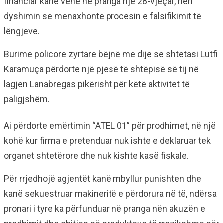
financiar kanë vënë në pranga një 28-vjeçar, nën
dyshimin se menaxhonte procesin e falsifikimit të
lëngjeve.
Burime policore zyrtare bëjnë me dije se shtetasi Lutfi
Karamuça përdorte një pjesë të shtëpisë së tij në
lagjen Lanabregas pikërisht për këtë aktivitet të
paligjshëm.
Ai përdorte emërtimin “ATEL 01” për prodhimet, në një
kohë kur firma e pretenduar nuk ishte e deklaruar tek
organet shtetërore dhe nuk kishte kasë fiskale.
Për rrjedhojë agjentët kanë mbyllur punishten dhe
kanë sekuestruar makineritë e përdorura në të, ndërsa
pronari i tyre ka përfunduar në pranga nën akuzën e