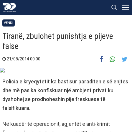
VENDI
Tiranë, zbulohet punishtja e pijeve
false
21/08/2014 00:00
Policia e kryeqytetit ka bastisur paraditen e së enjtes
dhe më pas ka konfiskuar një ambjent privat ku
dyshohej se prodhoheshin pije freskuese të
falsifikuara.
Në kuadër të operacionit, agjentët e anti-krimit