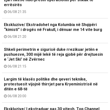
errësirës
06/08 21:35
Ekskluzive/ Ekstradohet nga Kolumbia në Shqipëri
“kimisti” i drogës në Frakull, i dënuar me 14 vite burg
06/08 21:20
Shkeli perimetrin e sigurisë duke rrezikuar jetën e
pushuesve, 300 mijë lekë të reja gjobë për drejtuesin
e ‘Jet Ski’ në Zvërnec
06/08 21:15
Largim të klasës politike dhe qeveri teknike,
protestuesit vijojnë thirrjet para Kryeministrisë në
ditën e 68-të
06/08 20:00
Ekskluzive/ I ekstraduar pas 30 vitesh, Top Channel