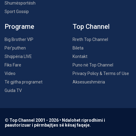
Shumësportësh
Sport Gossip
Programe
Top Channel
Big Brother VIP
Rreth Top Channel
Për’puthen
Bileta
Shqipëria LIVE
Kontakt
Fiks Fare
Puno në Top Channel
Video
Privacy Policy & Terms of Use
Të gjitha programet
Aksesueshmëria
Guida TV
© Top Channel 2001 - 2026 • Ndalohet riprodhimi i
paautorizuar i përmbajtjes së kësaj faqeje.