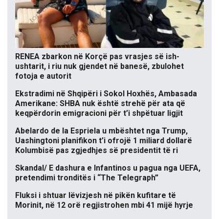
RENEA zbarkon në Korçë pas vrasjes së ish-
ushtarit, i riu nuk gjendet në banesë, zbulohet
fotoja e autorit
Ekstradimi në Shqipëri i Sokol Hoxhës, Ambasada
Amerikane: SHBA nuk është strehë për ata që
keqpërdorin emigracioni për t’i shpëtuar ligjit
Abelardo de la Espriela u mbështet nga Trump,
Uashingtoni planifikon t’i ofrojë 1 miliard dollarë
Kolumbisë pas zgjedhjes së presidentit të ri
Skandal/ E dashura e Infantinos u pagua nga UEFA,
pretendimi tronditës i “The Telegraph”
Fluksi i shtuar lëvizjesh në pikën kufitare të
Morinit, në 12 orë regjistrohen mbi 41 mijë hyrje