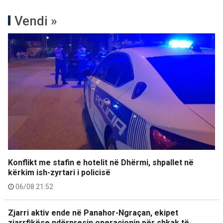
Vendi »
Konflikt me stafin e hotelit në Dhërmi, shpallet në
kërkim ish-zyrtari i policisë
06/08 21:52
Zjarri aktiv ende në Panahor-Ngraçan, ekipet
zjarrfikëse ndërpresin operacionin për shkak të