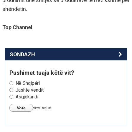
prodhimit dhe shitjes së produkteve të rrezikshme për
shëndetin.
Top Channel
SONDAZH
Pushimet tuaja këtë vit?
Në Shqipëri
Jashtë vendit
Asgjëkundi
Vote
View Results