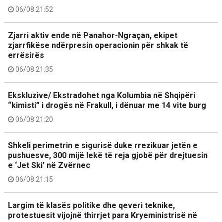
06/08 21:52
Zjarri aktiv ende në Panahor-Ngraçan, ekipet
zjarrfikëse ndërpresin operacionin për shkak të
errësirës
06/08 21:35
Ekskluzive/ Ekstradohet nga Kolumbia në Shqipëri
“kimisti” i drogës në Frakull, i dënuar me 14 vite burg
06/08 21:20
Shkeli perimetrin e sigurisë duke rrezikuar jetën e
pushuesve, 300 mijë lekë të reja gjobë për drejtuesin
e ‘Jet Ski’ në Zvërnec
06/08 21:15
Largim të klasës politike dhe qeveri teknike,
protestuesit vijojnë thirrjet para Kryeministrisë në