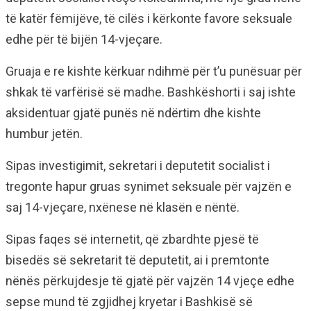
të katër fëmijëve, të cilës i kërkonte favore seksuale
edhe për të bijën 14-vjeçare.
Gruaja e re kishte kërkuar ndihmë për t’u punësuar për
shkak të varfërisë së madhe. Bashkëshorti i saj ishte
aksidentuar gjatë punës në ndërtim dhe kishte
humbur jetën.
Sipas investigimit, sekretari i deputetit socialist i
tregonte hapur gruas synimet seksuale për vajzën e
saj 14-vjeçare, nxënese në klasën e nëntë.
Sipas faqes së internetit, që zbardhte pjesë të
bisedës së sekretarit të deputetit, ai i premtonte
nënës përkujdesje të gjatë për vajzën 14 vjeçe edhe
sepse mund të zgjidhej kryetar i Bashkisë së