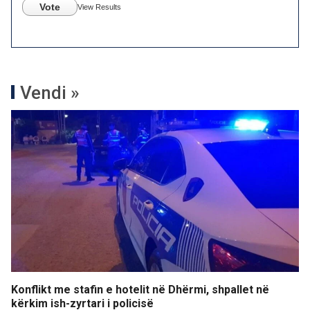
Vote
View Results
Vendi »
Konflikt me stafin e hotelit në Dhërmi, shpallet në
kërkim ish-zyrtari i policisë