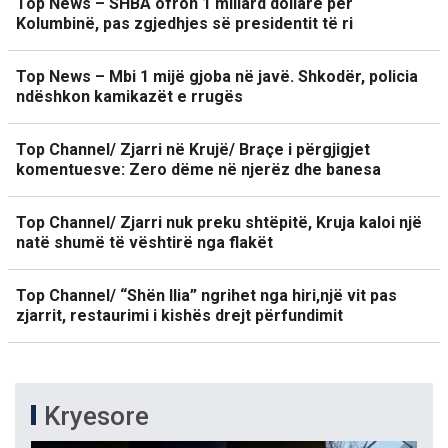
Top News – SHBA ofron 1 miliard dollarë për
Kolumbinë, pas zgjedhjes së presidentit të ri
Top News – Mbi 1 mijë gjoba në javë. Shkodër, policia
ndëshkon kamikazët e rrugës
Top Channel/ Zjarri në Krujë/ Braçe i përgjigjet
komentuesve: Zero dëme në njerëz dhe banesa
Top Channel/ Zjarri nuk preku shtëpitë, Kruja kaloi një
natë shumë të vështirë nga flakët
Top Channel/ “Shën Ilia” ngrihet nga hiri,një vit pas
zjarrit, restaurimi i kishës drejt përfundimit
Kryesore