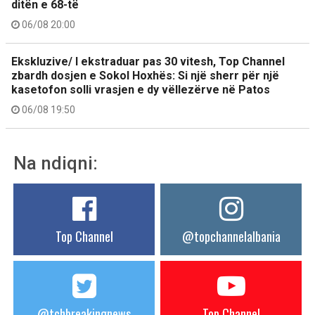
ditën e 68-të
06/08 20:00
Ekskluzive/ I ekstraduar pas 30 vitesh, Top Channel
zbardh dosjen e Sokol Hoxhës: Si një sherr për një
kasetofon solli vrasjen e dy vëllezërve në Patos
06/08 19:50
Na ndiqni:
Top Channel
@topchannelalbania
@tchbreakingnews
Top Channel