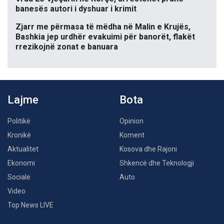
banesës autori i dyshuar i krimit
Zjarr me përmasa të mëdha në Malin e Krujës,
Bashkia jep urdhër evakuimi për banorët, flakët
rrezikojnë zonat e banuara
Lajme
Bota
Politikë
Opinion
Kronikë
Koment
Aktualitet
Kosova dhe Rajoni
Ekonomi
Shkencë dhe Teknologji
Sociale
Auto
Video
Top News LIVE