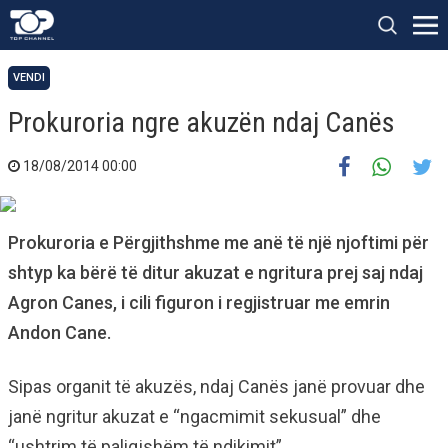
VENDI
Prokuroria ngre akuzën ndaj Canës
18/08/2014 00:00
Prokuroria e Përgjithshme me anë të një njoftimi për
shtyp ka bërë të ditur akuzat e ngritura prej saj ndaj
Agron Canes, i cili figuron i regjistruar me emrin
Andon Cane.
Sipas organit të akuzës, ndaj Canës janë provuar dhe
janë ngritur akuzat e “ngacmimit sekusual” dhe
“ushtrim të paligjshëm të ndikimit”.