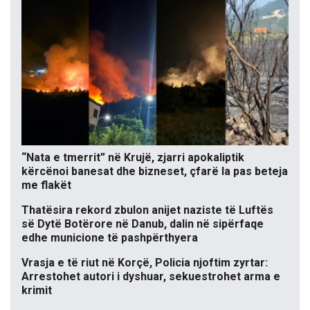
“Nata e tmerrit” në Krujë, zjarri apokaliptik
kërcënoi banesat dhe bizneset, çfarë la pas beteja
me flakët
Thatësira rekord zbulon anijet naziste të Luftës
së Dytë Botërore në Danub, dalin në sipërfaqe
edhe municione të pashpërthyera
Vrasja e të riut në Korçë, Policia njoftim zyrtar:
Arrestohet autori i dyshuar, sekuestrohet arma e
krimit