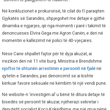
Në konkluzionet e prokurorisë, të cilat do t’i paraqiten
Gjykatës së Sarandës, shpjegohet me detaje e gjithë
dinamika e ngjarjes, që nga momenti i parë i takimit të
denoncueses Elvira Gega me Agron Canën, e deri në
momentin e kallëzimit në polici të 40-vjeçares.
Nëse Cane shpallet fajtor për të dyja akuzat, ai
rrezikon deri në 11 vite burg. Ministria e Brendshme
njoftoi të shtunën arrestimin e personit në fjalë
në
qytetin e Sarandes, pas denoncimit se ai kishte
kërkuar favore seksuale në këmbim të një vendi pune.
Në website-n ‘investigim.al’ u bënë të ditura detaje të
bisedës së personit të akuzar, njëherazi sekretar i
deputetit socialist Koço Kokëdhima, me një grua nënë