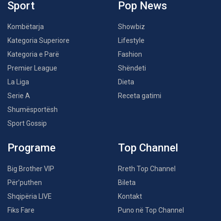
Sport
Pop News
Kombëtarja
Showbiz
Kategoria Superiore
Lifestyle
Kategoria e Parë
Fashion
Premier League
Shëndeti
La Liga
Dieta
Serie A
Receta gatimi
Shumësportësh
Sport Gossip
Programe
Top Channel
Big Brother VIP
Rreth Top Channel
Për’puthen
Bileta
Shqipëria LIVE
Kontakt
Fiks Fare
Puno në Top Channel