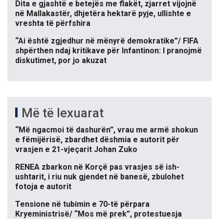
Dita e gjashtë e betejës me flakët, zjarret vijojnë
në Mallakastër, dhjetëra hektarë pyje, ullishte e
vreshta të përfshira
“Ai është zgjedhur në mënyrë demokratike”/ FIFA
shpërthen ndaj kritikave për Infantinon: I pranojmë
diskutimet, por jo akuzat
Më të lexuarat
“Më ngacmoi të dashurën”, vrau me armë shokun
e fëmijërisë, zbardhet dëshmia e autorit për
vrasjen e 21-vjeçarit Johan Zuko
RENEA zbarkon në Korçë pas vrasjes së ish-
ushtarit, i riu nuk gjendet në banesë, zbulohet
fotoja e autorit
Tensione në tubimin e 70-të përpara
Kryeministrisë/ “Mos më prek”, protestuesja