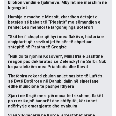
bllokon vendin e fjalimeve. Mbyllet me marshim në
kryeqytet
Humbja e madhe e Messit, zbardhen detajet e
betejës së babait të “Pleshtit” me sëmundjen e
rëndë: Leo mendoi të largohej nga Botërori
“Skifteri” shqiptar që hyri mes flakëve, historia e
shqiptarit që rrezikoi jetën për të shpëtuar
shtëpitë në Psatha të Greqisë
“Nuk do ta njohim Kosovën”, Ministria e Jashtme
reagon pas deklaratës së Zelenskyt në Serbi: Nuk
ka paralelizëm mes Prishtinës dhe Kievit
Thatësira rekord zbulon anijet naziste të Luftës
së Dytë Botërore në Danub, dalin në sipërfaqe
edhe municione të pashpërthyera
Zjarri në Krujë merr përmasa të frikshme, flakët
po rrezikojnë banorët dhe shtëpitë, kërkohet
ndërhyrje emergjente dhe evakuim
Vrau 20-vjeçarin në Korçë, arrestohet pranë