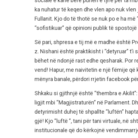
sociale e kanë bërë punën e tyre për ta mba
ka nuhatur të keqen dhe vlen apo nuk vlen j
Fullanit. Kjo do të thotë se nuk po e ha më
“sofistikuar” që opinioni publik të spost
Së pari, shpresa e tij më e madhe është Pr
z. Nishani është praktikisht i “detyruar” t’
bëhet në ndonjë rast edhe qesharak. Por rea
vend! Hapur, me naivitetin e një fëmije që 
mënyra banale, përdori rrjetin facebook për t
Shkaku si gjithnjë është “thembra e Akilit”
ligjit mbi “Magjistraturën” në Parlament. D
detyrimisht duhej të shpallte “luftën” hapt
gjë! Kjo “luftë ”, tani për tani virtuale, në 
institucionale që do kërkojnë vendimmarrj