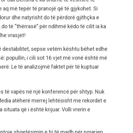
 aq më tepër të pranojë që të gjykohet. Si
ërdorur dhe natyrisht do të përdorë gjithçka e
 do të “thërrasë” për ndihmë këdo të cilit ia ka
dhe vrasjet!
llë destabilitet, sepse vetëm kështu bëhet edhe
ë: popullin, i cili sot 16 vjet më vonë është më
herë. Le të analizojmë faktet për të kuptuar
es të vapës në një konferencë për shtyp. Nuk
Media atëherë merrej lehtësisht me rekordet e
a situata që i është krijuar. Volli vrerin e
toje shqetësimin e tij të madh për ngjarjen