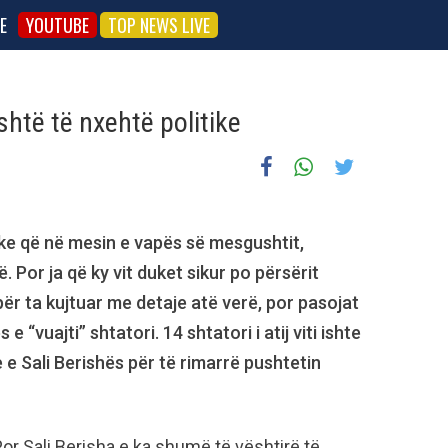
E
YOUTUBE
TOP NEWS LIVE
shtë të nxehtë politike
ike që në mesin e vapës së mesgushtit,
ë. Por ja që ky vit duket sikur po përsërit
ër ta kujtuar me detaje atë verë, por pasojat
 “vuajti” shtatori. 14 shtatori i atij viti ishte
 e Sali Berishës për të rimarrë pushtetin
r Sali Berisha e ka shumë të vështirë të