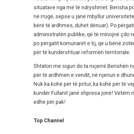
situatave nga më të ndryshmet. Berisha po p
në rrugë, sepse u janë mbyllur universitete
bërë të ardhmes, duhet dënuar). Po përgati
administratën publike, që të minojnë çdo r
po përgatit komunarët e tij, që u bënë zotër
për të kundërshtuar reformën territoriale.
Shtatori me siguri do ta nxjerrë Berishën ng
për të ardhmen e vendit, në njeriun e dhunë
Nuk ka kohë për të pritur, ka kohë për të ve
kundër Fullanit janë shpresa jonë! Vetëm n
edhe për pak!
Top Channel