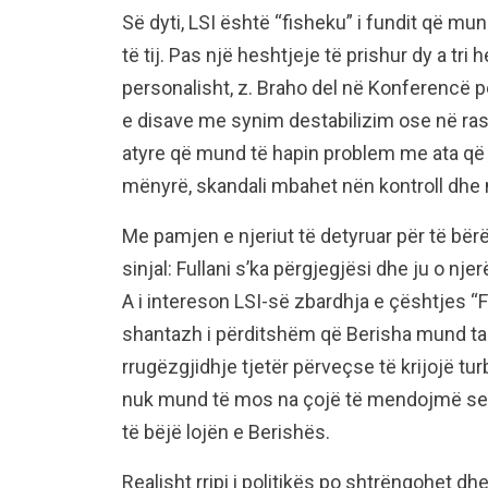
Së dyti, LSI është “fisheku” i fundit që mu
të tij. Pas një heshtjeje të prishur dy a tri
personalisht, z. Braho del në Konferencë p
e disave me synim destabilizim ose në ra
atyre që mund të hapin problem me ata që 
mënyrë, skandali mbahet nën kontroll dhe 
Me pamjen e njeriut të detyruar për të bërë 
sinjal: Fullani s’ka përgjegjësi dhe ju o n
A i intereson LSI-së zbardhja e çështjes “F
shantazh i përditshëm që Berisha mund ta 
rrugëzgjidhje tjetër përveçse të krijojë turb
nuk mund të mos na çojë të mendojmë se sh
të bëjë lojën e Berishës.
Realisht rripi i politikës po shtrëngohet dh