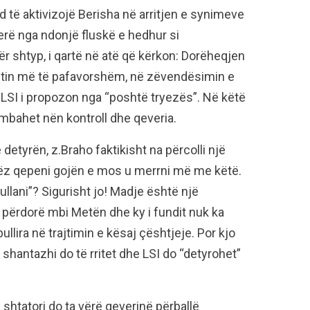
nd të aktivizojë Berisha në arritjen e synimeve
 herë nga ndonjë fluskë e hedhur si
ër shtyp, i qartë në atë që kërkon: Dorëheqjen
stin më të pafavorshëm, në zëvendësimin e
LSI i propozon nga “poshtë tryezës”. Në këtë
mbahet nën kontroll dhe qeveria.
detyrën, z.Braho faktikisht na përcolli një
jerëz qepeni gojën e mos u merrni më me këtë.
ullani”? Sigurisht jo! Madje është një
përdorë mbi Metën dhe ky i fundit nuk ka
ullira në trajtimin e kësaj çështjeje. Por kjo
antazhi do të rritet dhe LSI do “detyrohet”
e shtatori do ta vërë qeverinë përballë