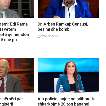
remi: Edi Rama
Dr. Arben Ramkaj: Censusi,
i i vetëm
besimi dhe kombi
 botë që mendon
22/09 22:05
të dhe pa
 përsëri për
Alo policia, hajde na ndihmo të
qipëri!
shkarkojmë 20 ton banane!