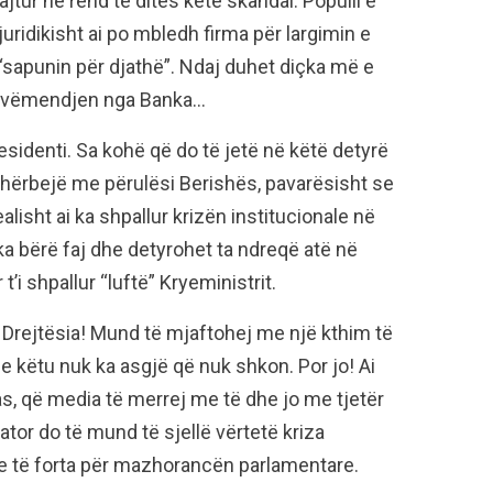
jtur në rend të ditës këtë skandal. Populli e
uridikisht ai po mbledh firma për largimin e
 “sapunin për djathë”. Ndaj duhet diçka më e
ojë vëmendjen nga Banka…
esidenti. Sa kohë që do të jetë në këtë detyrë
i shërbejë me përulësi Berishës, pavarësisht se
lisht ai ka shpallur krizën institucionale në
ka bërë faj dhe detyrohet ta ndreqë atë në
’i shpallur “luftë” Kryeministrit.
: Drejtësia! Mund të mjaftohej me një kthim të
he këtu nuk ka asgjë që nuk shkon. Por jo! Ai
as, që media të merrej me të dhe jo me tjetër
shtator do të mund të sjellë vërtetë kriza
e të forta për mazhorancën parlamentare.