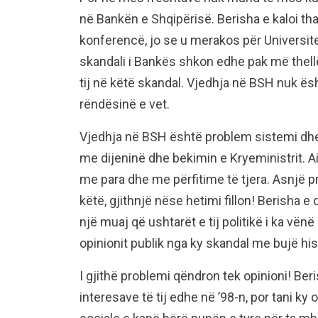
në Bankën e Shqipërisë. Berisha e kaloi tha
konferencë, jo se u merakos për Universite
skandali i Bankës shkon edhe pak më thellë
tij në këtë skandal. Vjedhja në BSH nuk ë
rëndësinë e vet.
Vjedhja në BSH është problem sistemi dhe
me dijeninë dhe bekimin e Kryeministrit. Ai k
me para dhe me përfitime të tjera. Asnjë 
këtë, gjithnjë nëse hetimi fillon! Berisha e
një muaj që ushtarët e tij politikë i ka vë
opinionit publik nga ky skandal me bujë his
I gjithë problemi qëndron tek opinioni! Beri
interesave të tij edhe në ’98-n, por tani ky