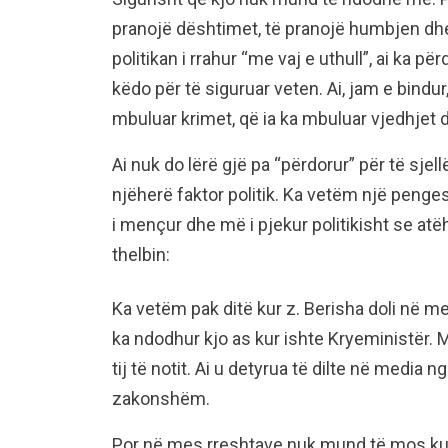
pranojë dështimet, të pranojë humbjen dhe
politikan i rrahur “me vaj e uthull”, ai ka p
këdo për të siguruar veten. Ai, jam e bindur,
mbuluar krimet, që ia ka mbuluar vjedhjet 
Ai nuk do lërë gjë pa “përdorur” për të sje
njëherë faktor politik. Ka vetëm një penges
i mençur dhe më i pjekur politikisht se atë
thelbin:
Ka vetëm pak ditë kur z. Berisha doli në m
ka ndodhur kjo as kur ishte Kryeministër. 
tij të notit. Ai u detyrua të dilte në media ng
zakonshëm.
Por në mes rreshtave nuk mund të mos kup