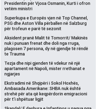
Presidentin për Vjosa Osmanin, Kurti i ofron
vetëm ministri
Superkupa e Europës vjen në Top Channel,
PSG dhe Aston Villa përballen në Salzburg
për trofeun e parë të sezonit
Aksident pranë Malit të Tomorrit/ Makinës
nuk i punuan frenat dhe doli nga rruga,
plagosen 7 persona, dy në gjendje të rëndë
te Trauma
Tezja dhe nipi gjenden të vdekur në një
apartament në Napoli, mister rrethanat e
ngjarjes
Ekstradimi në Shqipëri i Sokol Hoxhës,
Ambasada Amerikane: SHBA nuk është
strehë për ata që keqpërdorin emigracioni
për t’i shpëtuar ligjit
Skandal/ E dashura e Infantinos u pagua nga