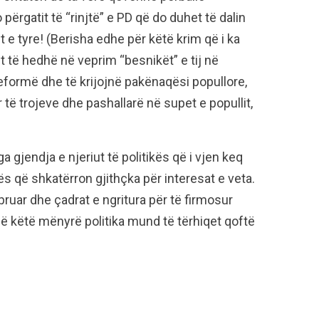
ërgatit të “rinjtë” e PD që do duhet të dalin
t e tyre! (Berisha edhe për këtë krim që i ka
t të hedhë në veprim “besnikët” e tij në
eformë dhe të krijojnë pakënaqësi popullore,
 të trojeve dhe pashallarë në supet e popullit,
a gjendja e njeriut të politikës që i vjen keq
s që shkatërron gjithçka për interesat e veta.
pruar dhe çadrat e ngritura për të firmosur
ë këtë mënyrë politika mund të tërhiqet qoftë