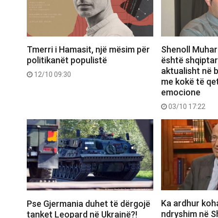
Tmerri i Hamasit, një mësim për
Shenoll Muhar
politikanët populistë
është shqiptar
aktualisht në
12/10 09:30
me kokë të qe
emocione
03/10 17:22
Ka ardhur koha
Pse Gjermania duhet të dërgojë
ndryshim në Sh
tanket Leopard në Ukrainë?!