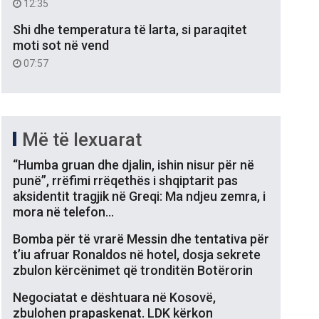
12:35
Shi dhe temperatura të larta, si paraqitet
moti sot në vend
07:57
Më të lexuarat
“Humba gruan dhe djalin, ishin nisur për në
punë”, rrëfimi rrëqethës i shqiptarit pas
aksidentit tragjik në Greqi: Ma ndjeu zemra, i
mora në telefon…
Bomba për të vrarë Messin dhe tentativa për
t’iu afruar Ronaldos në hotel, dosja sekrete
zbulon kërcënimet që tronditën Botërorin
Negociatat e dështuara në Kosovë,
zbulohen prapaskenat. LDK kërkon