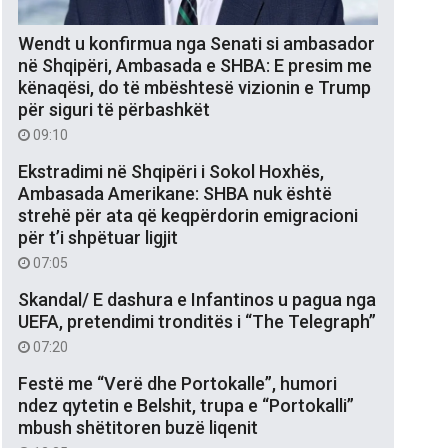
Wendt u konfirmua nga Senati si ambasador
në Shqipëri, Ambasada e SHBA: E presim me
kënaqësi, do të mbështesë vizionin e Trump
për siguri të përbashkët
09:10
Ekstradimi në Shqipëri i Sokol Hoxhës,
Ambasada Amerikane: SHBA nuk është
strehë për ata që keqpërdorin emigracioni
për t’i shpëtuar ligjit
07:05
Skandal/ E dashura e Infantinos u pagua nga
UEFA, pretendimi tronditës i “The Telegraph”
07:20
Festë me “Verë dhe Portokalle”, humori
ndez qytetin e Belshit, trupa e “Portokalli”
mbush shëtitoren buzë liqenit