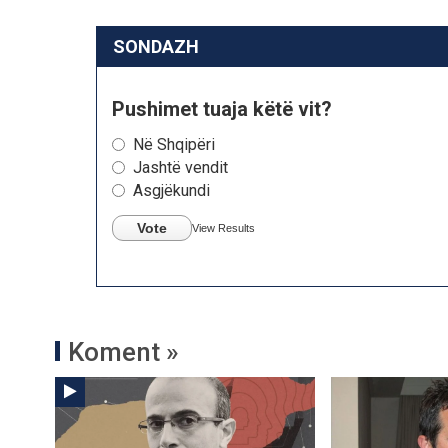
SONDAZH
Pushimet tuaja këtë vit?
Në Shqipëri
Jashtë vendit
Asgjëkundi
Vote
View Results
Koment »