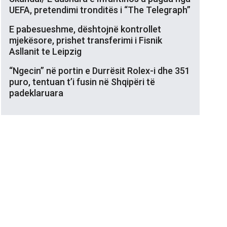
UEFA, pretendimi tronditës i “The Telegraph”
E pabesueshme, dështojnë kontrollet
mjekësore, prishet transferimi i Fisnik
Asllanit te Leipzig
“Ngecin” në portin e Durrësit Rolex-i dhe 351
puro, tentuan t’i fusin në Shqipëri të
padeklaruara