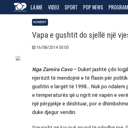
LAJME
VIDEO
SPORT
POP NEWS
PROGRAM
KOMENT
Vapa e gushtit do sjellë një vje
16/08/2014 00:00
Nga Zamira Cavo
– Duket jashtë çdo logj
njerëzit të mendojnë e të flasin për politik
gushtin e largët të 1998… Nuk po ndalem p
e temperaturës që u ngrit në vapën e verës e
një përpjekje e dështuar, por e dhimbshme
duke djegur vendin.
Sigurisht që kjo nuk mund të ndodhë më. Po