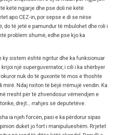
të këtë ngjarje dhe pse doli në këtë
tet apo CEZ-in, por sepse e di se nëse
, do të jetë e pamundur të mbulohet dhe roli i
shtë problem shumë, edhe pse kjo ka
 ky sistem është ngritur dhe ka funksionuar
rijoi një superguvernator, i cili i ka shërbyer
prokuror nuk do të guxonte të mos e thoshte
 di mirë. Ndaj nxiton të bëjë rrëmujë vendin. Ka
në në rresht për të zhvendosur vëmendjen e
torike, drejt… rrahjes së deputetëve.
sha ia njeh forcën, pasi e ka përdorur sipas
 opinion duket jo fort i manipulueshëm. Rrjetet