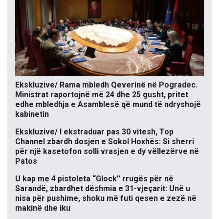
Ekskluzive/ Rama mbledh Qeverinë në Pogradec.
Ministrat raportojnë më 24 dhe 25 gusht, pritet
edhe mbledhja e Asamblesë që mund të ndryshojë
kabinetin
Ekskluzive/ I ekstraduar pas 30 vitesh, Top
Channel zbardh dosjen e Sokol Hoxhës: Si sherri
për një kasetofon solli vrasjen e dy vëllezërve në
Patos
U kap me 4 pistoleta “Glock” rrugës për në
Sarandë, zbardhet dëshmia e 31-vjeçarit: Unë u
nisa për pushime, shoku më futi qesen e zezë në
makinë dhe iku