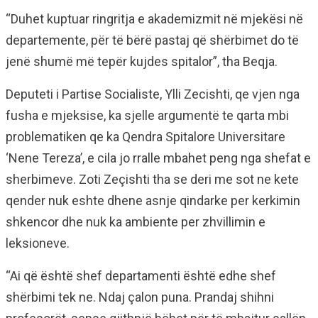
“Duhet kuptuar ringritja e akademizmit në mjekësi në
departemente, për të bërë pastaj që shërbimet do të
jenë shumë më tepër kujdes spitalor”, tha Beqja.
Deputeti i Partise Socialiste, Ylli Zecishti, qe vjen nga
fusha e mjeksise, ka sjelle argumentë te qarta mbi
problematiken qe ka Qendra Spitalore Universitare
‘Nene Tereza’, e cila jo rralle mbahet peng nga shefat e
sherbimeve. Zoti Zeçishti tha se deri me sot ne kete
qender nuk eshte dhene asnje qindarke per kerkimin
shkencor dhe nuk ka ambiente per zhvillimin e
leksioneve.
“Ai që është shef departamenti është edhe shef
shërbimi tek ne. Ndaj çalon puna. Prandaj shihni