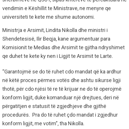
vendimin e Këshillit te Ministrave, ne menyre qe
universiteti te kete me shume autonomi.
Ministrja e Arsimit, Lindita Nikolla dhe ministri i
Shendetesisë, Ilir Beqja, kane argumentuar para
Komisionit te Medias dhe Arsimit te gjitha ndryshimet
qe duhet te kete ky nen i Ligjit te Arsimit te Larte.
“Garantojmë se do të ruhet cdo mandat që ka ardhur
në këtë proces përmes votës dhe ashtu sikurse ligji
thotë, për cdo njësi të re të krijuar ne do të operojmë
konform ligjit, duke komanduar një drejtues, deri në
përgatitjen e statusit të zgjedhjeve dhe gjithë
procedurës. Pra do të ruhet çdo mandat i zgjedhur
konform ligjit, me votim”, tha Nikolla.