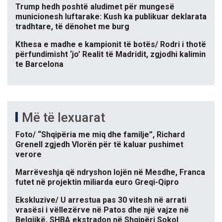
Trump hedh poshtë aludimet për mungesë
municionesh luftarake: Kush ka publikuar deklarata
tradhtare, të dënohet me burg
Kthesa e madhe e kampionit të botës/ Rodri i thotë
përfundimisht ‘jo’ Realit të Madridit, zgjodhi kalimin
te Barcelona
Më të lexuarat
Foto/ “Shqipëria me miq dhe familje”, Richard
Grenell zgjedh Vlorën për të kaluar pushimet
verore
Marrëveshja që ndryshon lojën në Mesdhe, Franca
futet në projektin miliarda euro Greqi-Qipro
Ekskluzive/ U arrestua pas 30 vitesh në arrati
vrasësi i vëllezërve në Patos dhe një vajze në
Belgjikë, SHBA ekstradon në Shqipëri Sokol