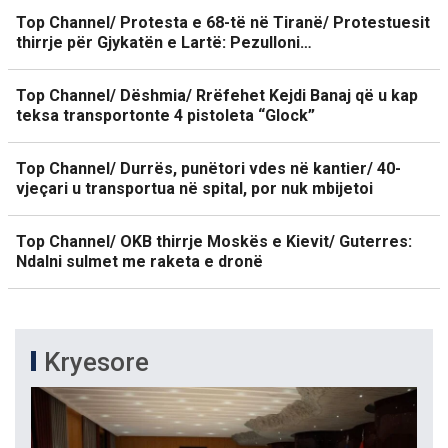
Top Channel/ Protesta e 68-të në Tiranë/ Protestuesit
thirrje për Gjykatën e Lartë: Pezulloni…
Top Channel/ Dëshmia/ Rrëfehet Kejdi Banaj që u kap
teksa transportonte 4 pistoleta “Glock”
Top Channel/ Durrës, punëtori vdes në kantier/ 40-
vjeçari u transportua në spital, por nuk mbijetoi
Top Channel/ OKB thirrje Moskës e Kievit/ Guterres:
Ndalni sulmet me raketa e dronë
Kryesore