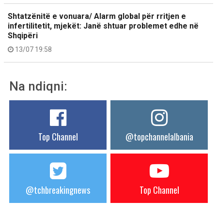
Shtatzënitë e vonuara/ Alarm global për rritjen e
infertilitetit, mjekët: Janë shtuar problemet edhe në
Shqipëri
13/07 19:58
Na ndiqni:
Top Channel
@topchannelalbania
@tchbreakingnews
Top Channel