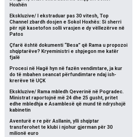
Hoxhën
Ekskluzive/ I ekstraduar pas 30 vitesh, Top
Channel zbardh dosjen e Sokol Hoxhës: Si sherri
për një kasetofon solli vrasjen e dy vëllezërve në
Patos
Çfarë është dokumenti “Besa” që Rama u propozoi
shqiptarëve? Kryeministri e shpjegon me katër
fjalë
Procesi në Hagë hyn në fazën vendimtare, ja kur
do të mbahen seancat përfundimtare ndaj ish-
krerëve të UÇK
Ekskluzive/ Rama mbledh Qeverinë në Pogradec.
Ministrat raportojnë më 24 dhe 25 gusht, pritet
edhe mbledhja e Asamblesë që mund të ndryshojë
kabinetin
Aventurë e re për Asllanin, ylli shqiptar
transferohet te klubi i njohur gjerman për 30
milionë euro