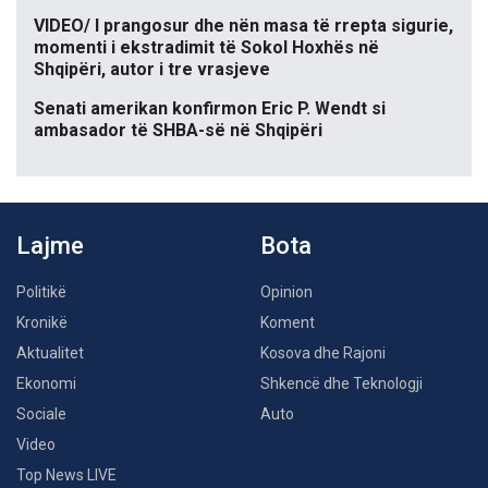
VIDEO/ I prangosur dhe nën masa të rrepta sigurie,
momenti i ekstradimit të Sokol Hoxhës në
Shqipëri, autor i tre vrasjeve
Senati amerikan konfirmon Eric P. Wendt si
ambasador të SHBA-së në Shqipëri
Lajme
Bota
Politikë
Opinion
Kronikë
Koment
Aktualitet
Kosova dhe Rajoni
Ekonomi
Shkencë dhe Teknologji
Sociale
Auto
Video
Top News LIVE