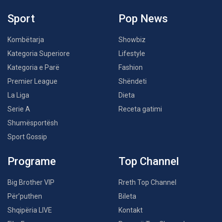
Sport
Pop News
Kombëtarja
Showbiz
Kategoria Superiore
Lifestyle
Kategoria e Parë
Fashion
Premier League
Shëndeti
La Liga
Dieta
Serie A
Receta gatimi
Shumësportësh
Sport Gossip
Programe
Top Channel
Big Brother VIP
Rreth Top Channel
Për’puthen
Bileta
Shqipëria LIVE
Kontakt