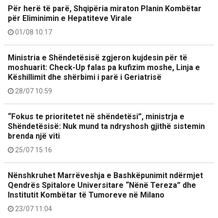
Për herë të parë, Shqipëria miraton Planin Kombëtar
për Eliminimin e Hepatiteve Virale
01/08 10:17
Ministria e Shëndetësisë zgjeron kujdesin për të
moshuarit: Check-Up falas pa kufizim moshe, Linja e
Këshillimit dhe shërbimi i parë i Geriatrisë
28/07 10:59
“Fokus te prioritetet në shëndetësi”, ministrja e
Shëndetësisë: Nuk mund ta ndryshosh gjithë sistemin
brenda një viti
25/07 15:16
Nënshkruhet Marrëveshja e Bashkëpunimit ndërmjet
Qendrës Spitalore Universitare “Nënë Tereza” dhe
Institutit Kombëtar të Tumoreve në Milano
23/07 11:04