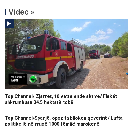
Video »
Top Channel/ Zjarret, 10 vatra ende aktive/ Flakët
shkrumbuan 34.5 hektarë tokë
Top Channel/Spanjë, opozita bllokon qeverinë/ Lufta
politike lë në rrugë 1000 fëmijë marokenë