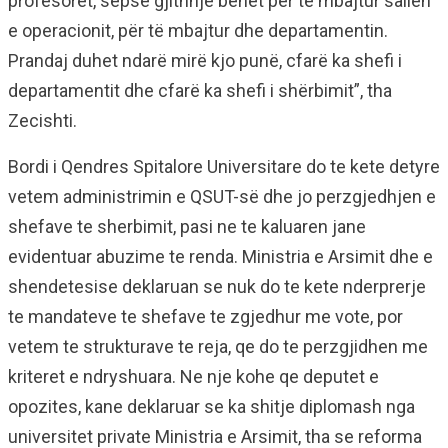
profesorët, sepse gjithnjë bëhet për të mbajtur sallën
e operacionit, për të mbajtur dhe departamentin.
Prandaj duhet ndarë mirë kjo punë, cfarë ka shefi i
departamentit dhe cfarë ka shefi i shërbimit”, tha
Zecishti.
Bordi i Qendres Spitalore Universitare do te kete detyre
vetem administrimin e QSUT-së dhe jo perzgjedhjen e
shefave te sherbimit, pasi ne te kaluaren jane
evidentuar abuzime te renda. Ministria e Arsimit dhe e
shendetesise deklaruan se nuk do te kete nderprerje
te mandateve te shefave te zgjedhur me vote, por
vetem te strukturave te reja, qe do te perzgjidhen me
kriteret e ndryshuara. Ne nje kohe qe deputet e
opozites, kane deklaruar se ka shitje diplomash nga
universitet private Ministria e Arsimit, tha se reforma