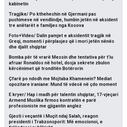
kabinetin
Tragjike/ Po ktheheshin në Gjermani pas
pushimeve në vendlindje, humbin jetën në aksident
tre anëtarët e familjes nga Kosova
Foto+Video/ Dalin pamjet e aksidentit tragjik në
Greqi, momenti i përplasjes që i mori jetën nënës
dhe djalit shqiptar
Bomba për të vrarë Messin dhe tentativa për t’iu
afruar Ronaldos në hotel, dosja sekrete zbulon
kërcënimet që tronditën Botërorin
Çfarë po ndodh me Mojtaba Khamenein? Mediat
opozitare iraniane: Mund të vdesë në çdo moment
E kryer/ Hap i madh për talentin shqiptar, 17-vjeçari
Armend Muslika firmos kontratën e parë
profesioniste me gjigantin anglez
Gjesti i veçantë i Muçit ndaj Salah, reagon
presidenti i Trabzonsporit: Më emocionoi, e