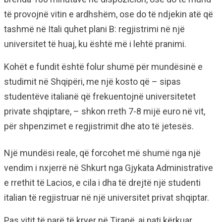
të provojnë vitin e ardhshëm, ose do të ndjekin atë që
tashmë në Itali quhet plani B: regjistrimi në një
universitet të huaj, ku është më i lehtë pranimi.
Kohët e fundit është folur shumë për mundësinë e
studimit në Shqipëri, me një kosto që – sipas
studentëve italianë që frekuentojnë universitetet
private shqiptare, – shkon rreth 7-8 mijë euro në vit,
për shpenzimet e regjistrimit dhe ato të jetesës.
Një mundësi reale, që forcohet më shumë nga një
vendim i nxjerrë në Shkurt nga Gjykata Administrative
e rrethit të Lacios, e cila i dha të drejtë një studenti
italian të regjistruar në një universitet privat shqiptar.
Pas vitit të parë të kryer në Tiranë, ai pati kërkuar