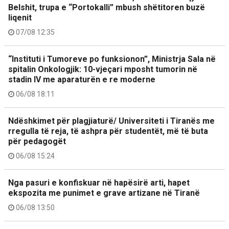
Belshit, trupa e “Portokalli” mbush shëtitoren buzë
liqenit
07/08 12:35
“Instituti i Tumoreve po funksionon”, Ministrja Sala në
spitalin Onkologjik: 10-vjeçari mposht tumorin në
stadin IV me aparaturën e re moderne
06/08 18:11
Ndëshkimet për plagjiaturë/ Universiteti i Tiranës me
rregulla të reja, të ashpra për studentët, më të buta
për pedagogët
06/08 15:24
Nga pasuri e konfiskuar në hapësirë arti, hapet
ekspozita me punimet e grave artizane në Tiranë
06/08 13:50