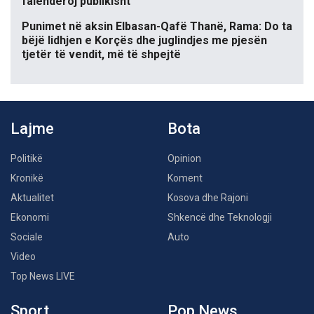
falënderoj publikisht
Punimet në aksin Elbasan-Qafë Thanë, Rama: Do ta
bëjë lidhjen e Korçës dhe juglindjes me pjesën
tjetër të vendit, më të shpejtë
Lajme
Bota
Politikë
Opinion
Kronikë
Koment
Aktualitet
Kosova dhe Rajoni
Ekonomi
Shkencë dhe Teknologji
Sociale
Auto
Video
Top News LIVE
Sport
Pop News