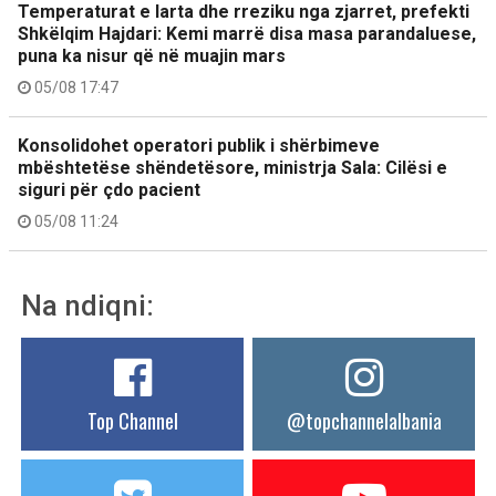
Temperaturat e larta dhe rreziku nga zjarret, prefekti
Shkëlqim Hajdari: Kemi marrë disa masa parandaluese,
puna ka nisur që në muajin mars
05/08 17:47
Konsolidohet operatori publik i shërbimeve
mbështetëse shëndetësore, ministrja Sala: Cilësi e
siguri për çdo pacient
05/08 11:24
Na ndiqni:
Top Channel
@topchannelalbania