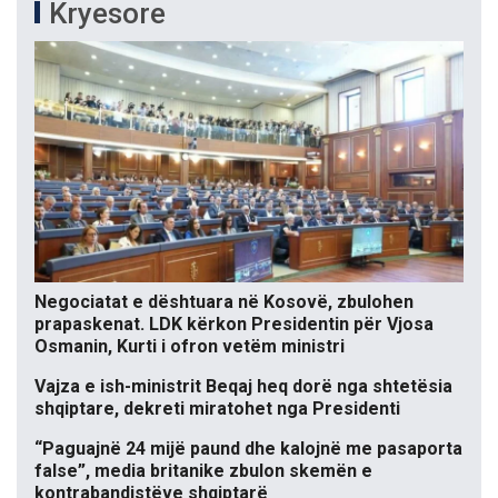
Kryesore
Negociatat e dështuara në Kosovë, zbulohen
prapaskenat. LDK kërkon Presidentin për Vjosa
Osmanin, Kurti i ofron vetëm ministri
Vajza e ish-ministrit Beqaj heq dorë nga shtetësia
shqiptare, dekreti miratohet nga Presidenti
“Paguajnë 24 mijë paund dhe kalojnë me pasaporta
false”, media britanike zbulon skemën e
kontrabandistëve shqiptarë