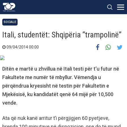
SOCIALE
Itali, studentët: Shqipëria “trampolinë”
09/04/2014 00:00
Ditën e martë u zhvillua në Itali testi për t’u futur në
Fakultete me numër të mbyllur. Vëmendja u
përqëndrua kryesisht në testin për Fakultetin e
Mjekësisë, ku kandidatët qenë 64 mijë për 10,500
vende.
Ata që nuk kanë arritur t’i përgjigjen 60 pyetjeve,
brenda 100 minutave në dispozicion, ose do të mund