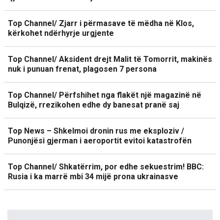
Top Channel/ Zjarr i përmasave të mëdha në Klos,
kërkohet ndërhyrje urgjente
Top Channel/ Aksident drejt Malit të Tomorrit, makinës
nuk i punuan frenat, plagosen 7 persona
Top Channel/ Përfshihet nga flakët një magazinë në
Bulqizë, rrezikohen edhe dy banesat pranë saj
Top News – Shkelmoi dronin rus me eksploziv /
Punonjësi gjerman i aeroportit evitoi katastrofën
Top Channel/ Shkatërrim, por edhe sekuestrim! BBC:
Rusia i ka marrë mbi 34 mijë prona ukrainasve