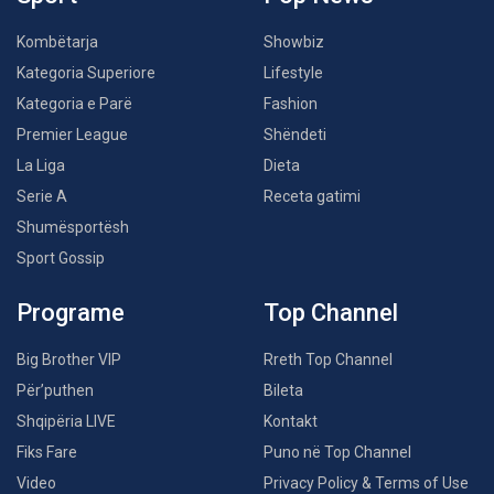
Kombëtarja
Showbiz
Kategoria Superiore
Lifestyle
Kategoria e Parë
Fashion
Premier League
Shëndeti
La Liga
Dieta
Serie A
Receta gatimi
Shumësportësh
Sport Gossip
Programe
Top Channel
Big Brother VIP
Rreth Top Channel
Për’puthen
Bileta
Shqipëria LIVE
Kontakt
Fiks Fare
Puno në Top Channel
Video
Privacy Policy & Terms of Use