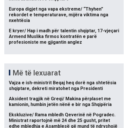
Europa digjet nga vapa ekstreme/ “Thyhen”
rekordet e temperaturave, mijëra viktima nga
nxehtësia
E kryer/ Hap i madh për talentin shqiptar, 17-vjeçari
Armend Muslika firmos kontratën e parë
profesioniste me gjigantin anglez
Më të lexuarat
Vajza e ish-ministrit Beqaj heq dorë nga shtetësia
shqiptare, dekreti miratohet nga Presidenti
Aksident tragjik në Greqi/ Makina përplaset me
kamionin, humbin jetën nënë e bir nga Shqipëria
Ekskluzive/ Rama mbledh Qeverinë në Pogradec.
Ministrat raportojnë më 24 dhe 25 gusht, pritet
edhe mbledhja e Asamblesë që mund të ndryshojë