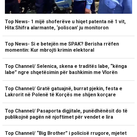
Top News- 1 mijë shoferëve u hiqet patenta në 1 vit,
Hita:Shifra alarmante, ‘poliscan’ ju monitoron
Top News- Si e betejën me SPAK? Berisha rrëfen
momentin: Kur mbrojti krimin elektoral
Top Channel/ Selenica, skena e traditës labe, “kënga
labe” ngre shqetësimin për bashkimin me Vlorën
Top Channel/ Gratë gatuajnë, burrat pjekin, festa e
Lakrorit në Polenë të Korçës me shijen korçare
Top Channel/ Pasaporta digjitale, punëdhënësit do të
publikojnë pagën në njoftimet për vendet e lira
Top Channel/ “Big Brother” i policisë rrugore, mjetet