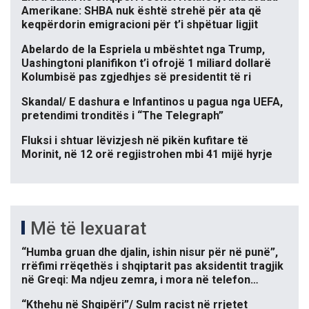
Amerikane: SHBA nuk është strehë për ata që
keqpërdorin emigracioni për t’i shpëtuar ligjit
Abelardo de la Espriela u mbështet nga Trump,
Uashingtoni planifikon t’i ofrojë 1 miliard dollarë
Kolumbisë pas zgjedhjes së presidentit të ri
Skandal/ E dashura e Infantinos u pagua nga UEFA,
pretendimi tronditës i “The Telegraph”
Fluksi i shtuar lëvizjesh në pikën kufitare të
Morinit, në 12 orë regjistrohen mbi 41 mijë hyrje
Më të lexuarat
“Humba gruan dhe djalin, ishin nisur për në punë”,
rrëfimi rrëqethës i shqiptarit pas aksidentit tragjik
në Greqi: Ma ndjeu zemra, i mora në telefon…
“Kthehu në Shqipëri”/ Sulm racist në rrjetet