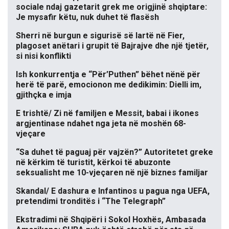
sociale ndaj gazetarit grek me origjinë shqiptare:
Je mysafir këtu, nuk duhet të flasësh
Sherri në burgun e sigurisë së lartë në Fier,
plagoset anëtari i grupit të Bajrajve dhe një tjetër,
si nisi konflikti
Ish konkurrentja e “Për’Puthen” bëhet nënë për
herë të parë, emocionon me dedikimin: Dielli im,
gjithçka e imja
E trishtë/ Zi në familjen e Messit, babai i ikones
argjentinase ndahet nga jeta në moshën 68-
vjeçare
“Sa duhet të paguaj për vajzën?” Autoritetet greke
në kërkim të turistit, kërkoi të abuzonte
seksualisht me 10-vjeçaren në një biznes familjar
Skandal/ E dashura e Infantinos u pagua nga UEFA,
pretendimi tronditës i “The Telegraph”
Ekstradimi në Shqipëri i Sokol Hoxhës, Ambasada