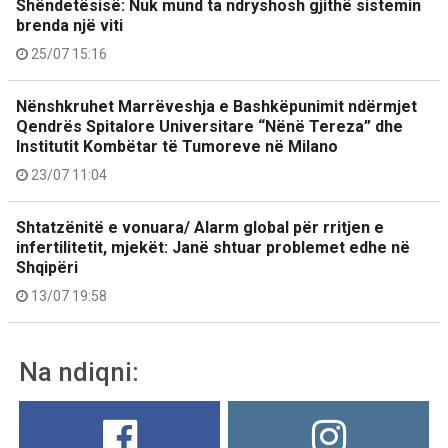
Shëndetësisë: Nuk mund ta ndryshosh gjithë sistemin
brenda një viti
25/07 15:16
Nënshkruhet Marrëveshja e Bashkëpunimit ndërmjet
Qendrës Spitalore Universitare “Nënë Tereza” dhe
Institutit Kombëtar të Tumoreve në Milano
23/07 11:04
Shtatzënitë e vonuara/ Alarm global për rritjen e
infertilitetit, mjekët: Janë shtuar problemet edhe në
Shqipëri
13/07 19:58
Na ndiqni: