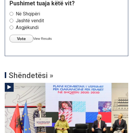
Pushimet tuaja këtë vit?
Në Shqipëri
Jashtë vendit
Asgjëkundi
Vote
View Results
Shëndetësi »