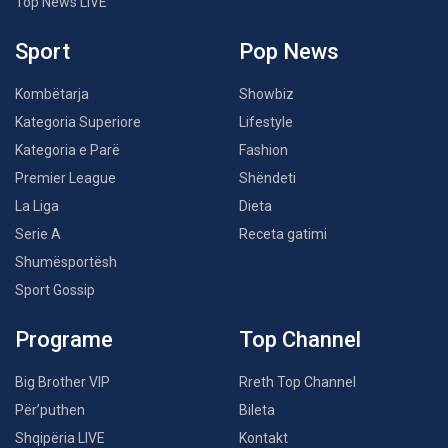
Top News LIVE
Sport
Pop News
Kombëtarja
Showbiz
Kategoria Superiore
Lifestyle
Kategoria e Parë
Fashion
Premier League
Shëndeti
La Liga
Dieta
Serie A
Receta gatimi
Shumësportësh
Sport Gossip
Programe
Top Channel
Big Brother VIP
Rreth Top Channel
Për’puthen
Bileta
Shqipëria LIVE
Kontakt