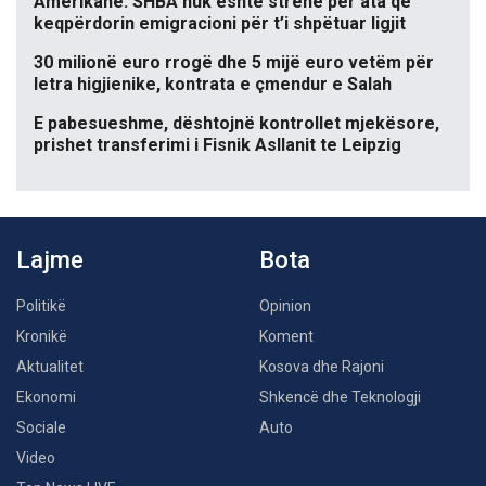
Amerikane: SHBA nuk është strehë për ata që
keqpërdorin emigracioni për t’i shpëtuar ligjit
30 milionë euro rrogë dhe 5 mijë euro vetëm për
letra higjienike, kontrata e çmendur e Salah
E pabesueshme, dështojnë kontrollet mjekësore,
prishet transferimi i Fisnik Asllanit te Leipzig
Lajme
Bota
Politikë
Opinion
Kronikë
Koment
Aktualitet
Kosova dhe Rajoni
Ekonomi
Shkencë dhe Teknologji
Sociale
Auto
Video