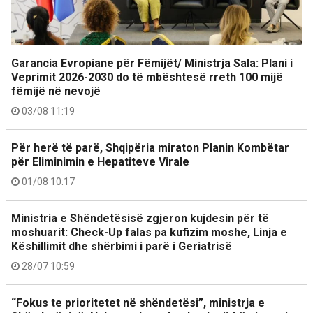
Garancia Evropiane për Fëmijët/ Ministrja Sala: Plani i
Veprimit 2026-2030 do të mbështesë rreth 100 mijë
fëmijë në nevojë
03/08 11:19
Për herë të parë, Shqipëria miraton Planin Kombëtar
për Eliminimin e Hepatiteve Virale
01/08 10:17
Ministria e Shëndetësisë zgjeron kujdesin për të
moshuarit: Check-Up falas pa kufizim moshe, Linja e
Këshillimit dhe shërbimi i parë i Geriatrisë
28/07 10:59
“Fokus te prioritetet në shëndetësi”, ministrja e