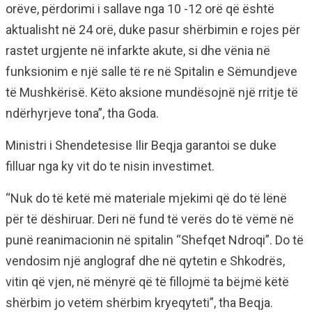
orëve, përdorimi i sallave nga 10 -12 orë që është
aktualisht në 24 orë, duke pasur shërbimin e rojes për
rastet urgjente në infarkte akute, si dhe vënia në
funksionim e një salle të re në Spitalin e Sëmundjeve
të Mushkërisë. Këto aksione mundësojnë një rritje të
ndërhyrjeve tona”, tha Goda.
Ministri i Shendetesise Ilir Beqja garantoi se duke
filluar nga ky vit do te nisin investimet.
“Nuk do të ketë më materiale mjekimi që do të lënë
për të dëshiruar. Deri në fund të verës do të vëmë në
punë reanimacionin në spitalin “Shefqet Ndroqi”. Do të
vendosim një anglograf dhe në qytetin e Shkodrës,
vitin që vjen, në mënyrë që të fillojmë ta bëjmë këtë
shërbim jo vetëm shërbim kryeqyteti”, tha Beqja.