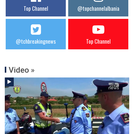
Top Channel
@topchannelalbania
@tchbreakingnews
Top Channel
Video »