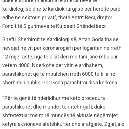
duke e shtrirë financimin e shërbimeve të
kardiologjisë dhe të kardiokirurgjisë për herë të parë
edhe në sektorin privat”, thotë Astrit Beci, drejtor i
Fondit të Sigurimeve të Kujdesit Shëndetësor.
Shefi i Sherbimit te Kardiologjisë, Artan Goda tha se
nevojat ne vit per koronarogarfi perllogariten ne rreth
12 mije raste, nga te cilat deri me tani jane mbuluar
vetem 4000. Nderkohe per vitin e ardhshem,
parashikohet qe te mbulohen rreth 6000 te tilla në
shërbimin publik. Por Goda parashtroi disa kerkesa.
“Për të qenë të ndërlidhur me këto procedura
parashikohet dhe mundet të rritet mjaft, duke
shfrytëzuar më mirë mundësitë aktuale nëpërmjet
këtyre aksioneve afatshkurtër dhe afatgjatë. Zgjatja e