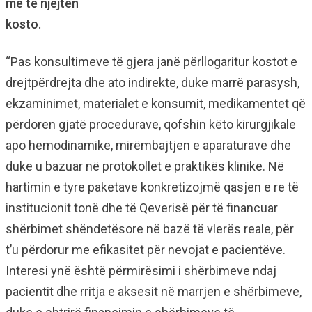
me të njëjtën
kosto.
“Pas konsultimeve të gjera janë përllogaritur kostot e
drejtpërdrejta dhe ato indirekte, duke marrë parasysh,
ekzaminimet, materialet e konsumit, medikamentet që
përdoren gjatë procedurave, qofshin këto kirurgjikale
apo hemodinamike, mirëmbajtjen e aparaturave dhe
duke u bazuar në protokollet e praktikës klinike. Në
hartimin e tyre paketave konkretizojmë qasjen e re të
institucionit tonë dhe të Qeverisë për të financuar
shërbimet shëndetësore në bazë të vlerës reale, për
t’u përdorur me efikasitet për nevojat e pacientëve.
Interesi ynë është përmirësimi i shërbimeve ndaj
pacientit dhe rritja e aksesit në marrjen e shërbimeve,