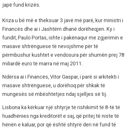
japë fund krizës.
Kriza u bë më e theksuar 3 javë më parë, kur ministri i
Financës dhe ai i Jashtëm dhanë dorëheqjen. Ky i
fundit, Paulo Portas, ishte i pakënaqur me zgjerimin e
masave shtrënguese të nevojshme për të
përmbushur kushtet e vendosura për shumën prej 78
miliardë euro të marra në maj 2011.
Ndërsa ai i Financës, Vitor Gaspar, i parë si arkitekti i
masave shtrënguese, u dorëhoq për shkak të
mungesës së mbështetjes ndaj sjelljes së tij.
Lisbona ka kërkuar një shtyrje të rishikimit të 8-të të
huadhënies nga kreditorët e saj, që pritej të niste të
hënën e kaluar, por që është shtyrë deri në fund të