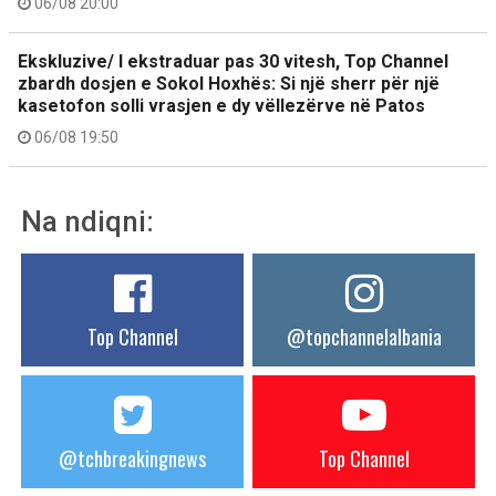
06/08 20:00
Ekskluzive/ I ekstraduar pas 30 vitesh, Top Channel
zbardh dosjen e Sokol Hoxhës: Si një sherr për një
kasetofon solli vrasjen e dy vëllezërve në Patos
06/08 19:50
Na ndiqni:
Top Channel
@topchannelalbania
@tchbreakingnews
Top Channel