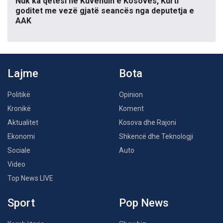
Nuk ka qetësi në Kuvendin e Kosovës, Kurti
goditet me vezë gjatë seancës nga deputetja e
AAK
Lajme
Bota
Politikë
Opinion
Kronikë
Koment
Aktualitet
Kosova dhe Rajoni
Ekonomi
Shkencë dhe Teknologji
Sociale
Auto
Video
Top News LIVE
Sport
Pop News