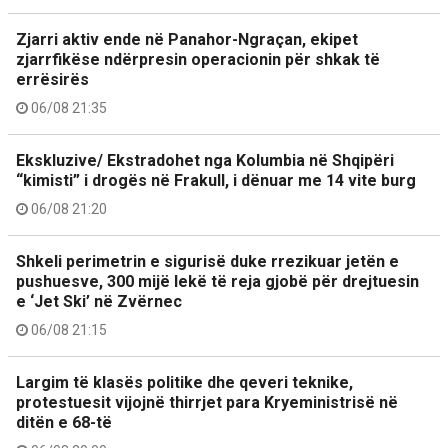
Zjarri aktiv ende në Panahor-Ngraçan, ekipet
zjarrfikëse ndërpresin operacionin për shkak të
errësirës
06/08 21:35
Ekskluzive/ Ekstradohet nga Kolumbia në Shqipëri
“kimisti” i drogës në Frakull, i dënuar me 14 vite burg
06/08 21:20
Shkeli perimetrin e sigurisë duke rrezikuar jetën e
pushuesve, 300 mijë lekë të reja gjobë për drejtuesin
e ‘Jet Ski’ në Zvërnec
06/08 21:15
Largim të klasës politike dhe qeveri teknike,
protestuesit vijojnë thirrjet para Kryeministrisë në
ditën e 68-të