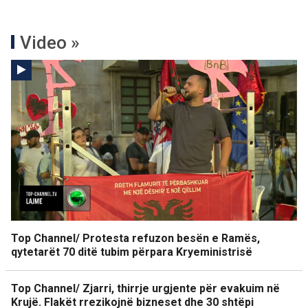
Video »
Top Channel/ Protesta refuzon besën e Ramës,
qytetarët 70 ditë tubim përpara Kryeministrisë
Top Channel/ Zjarri, thirrje urgjente për evakuim në
Krujë. Flakët rrezikojnë bizneset dhe 30 shtëpi