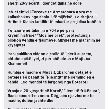
sherr, 20-vjeçarit i gjendet thika në dorë
Ish-efektivi i Forcave të Armatosura u vra me
kallashnikov nga shoku i fëmijërisë, zv. drejtori i
Hetimit: Kishin konflikt të mbartur prej disa kohësh
Tensione në tubimin e 70-të përpara
Kryeministrisë/ “Mos më prek”, protestuesja
bllokon vendin e fjalimeve. Mbyllet me marshim në
kryeqytet
Irani publikon videon e rrallë të liderit suprem,
shtohen pikëpyetjet për shëndetin e Mojtaba
Khameneit
Humbja e madhe e Messit, zbardhen detajet e
betejës së babait të “Pleshtit” me sëmundjen e
rëndë: Leo mendoi të largohej nga Botërori
Vrasja e 20-vjeçarit në Korçë/ “Jemi të frikësuar”,
flasin banorët e zonës: Dëgjuam një zhurmë të
madhe, dolëm jashtë dhe…