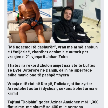
“Më ngacmoi të dashurën”, vrau me armë shokun
e fëmijërisë, zbardhet dëshmia e autorit për
vrasjen e 21-vjeçarit Johan Zuko
Thatësira rekord zbulon anijet naziste të Luftës
së Dytë Botërore në Danub, dalin në sipërfaqe
edhe municione të pashpërthyera
Vrasja e të riut në Korçë, Policia njoftim zyrtar:
Arrestohet autori i dyshuar, sekuestrohet arma e
krimit
Tajfuni “Dolphin” godet Azinë/ Anulohen mbi 1,300
fluturime, më shumë se 400 mijë persona