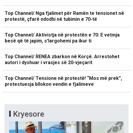
Top Channel/ Nga fjalimet për Ramën te tensionet në
protestë, çfarë ndodhi në tubimin e 70-të
Top Channel/ Aktivistja në protestën e 70: E vetmja
besë që të japim, s’largohemi pa ikur ti
Top Channel/ RENEA zbarkon në Korçë. Arrestohet
autori i dyshuar i vrasjes së 20-vjeçarit
Top Channel/ Tensione në protestë! “Mos më prek”,
protestuesja bllokon vendin e fjalimeve
Kryesore