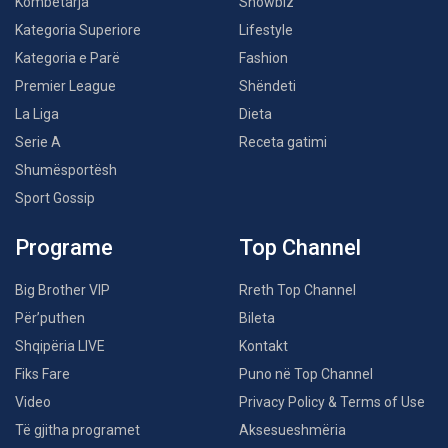
Kombëtarja
Showbiz
Kategoria Superiore
Lifestyle
Kategoria e Parë
Fashion
Premier League
Shëndeti
La Liga
Dieta
Serie A
Receta gatimi
Shumësportësh
Sport Gossip
Programe
Top Channel
Big Brother VIP
Rreth Top Channel
Për’puthen
Bileta
Shqipëria LIVE
Kontakt
Fiks Fare
Puno në Top Channel
Video
Privacy Policy & Terms of Use
Të gjitha programet
Aksesueshmëria