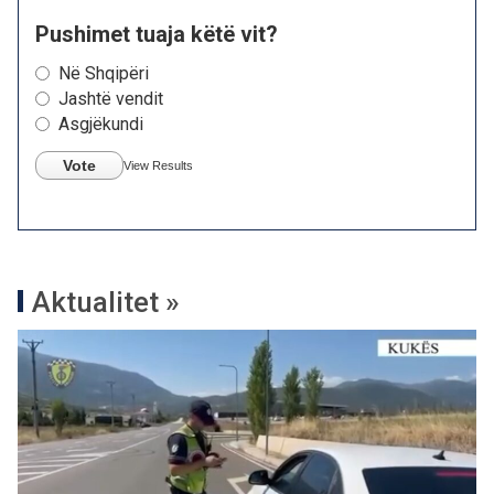
Pushimet tuaja këtë vit?
Në Shqipëri
Jashtë vendit
Asgjëkundi
Vote
View Results
Aktualitet »