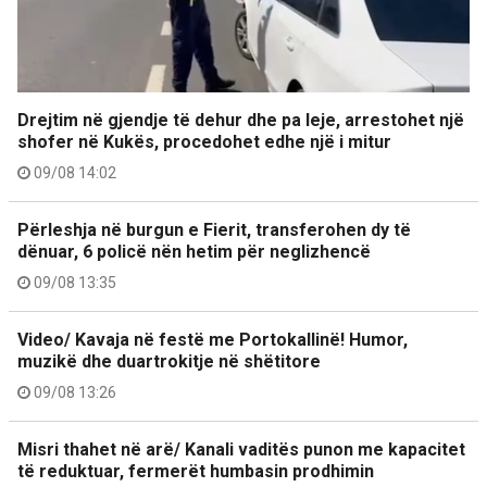
Drejtim në gjendje të dehur dhe pa leje, arrestohet një
shofer në Kukës, procedohet edhe një i mitur
09/08 14:02
Përleshja në burgun e Fierit, transferohen dy të
dënuar, 6 policë nën hetim për neglizhencë
09/08 13:35
Video/ Kavaja në festë me Portokallinë! Humor,
muzikë dhe duartrokitje në shëtitore
09/08 13:26
Misri thahet në arë/ Kanali vaditës punon me kapacitet
të reduktuar, fermerët humbasin prodhimin