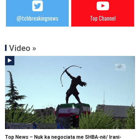
@tchbreakingnews
Top Channel
Video »
Top News – Nuk ka negociata me SHBA-në/ Irani-