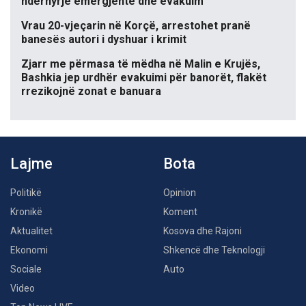
ndërhyrje emergjente dhe evakuim
Vrau 20-vjeçarin në Korçë, arrestohet pranë
banesës autori i dyshuar i krimit
Zjarr me përmasa të mëdha në Malin e Krujës,
Bashkia jep urdhër evakuimi për banorët, flakët
rrezikojnë zonat e banuara
Lajme
Bota
Politikë
Opinion
Kronikë
Koment
Aktualitet
Kosova dhe Rajoni
Ekonomi
Shkencë dhe Teknologji
Sociale
Auto
Video