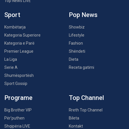
Top News LIVE
Sport
Pop News
Kombëtarja
Showbiz
Kategoria Superiore
Lifestyle
Kategoria e Parë
Fashion
Premier League
Shëndeti
La Liga
Dieta
Serie A
Receta gatimi
Shumësportësh
Sport Gossip
Programe
Top Channel
Big Brother VIP
Rreth Top Channel
Për’puthen
Bileta
Shqipëria LIVE
Kontakt