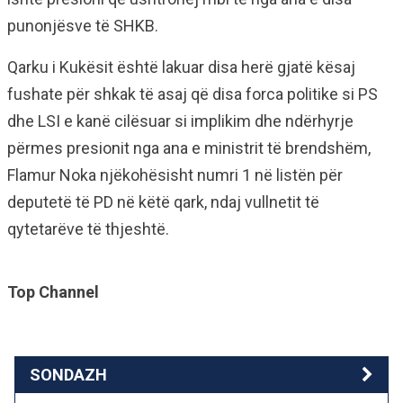
punonjësve të SHKB.
Qarku i Kukësit është lakuar disa herë gjatë kësaj
fushate për shkak të asaj që disa forca politike si PS
dhe LSI e kanë cilësuar si implikim dhe ndërhyrje
përmes presionit nga ana e ministrit të brendshëm,
Flamur Noka njëkohësisht numri 1 në listën për
deputetë të PD në këtë qark, ndaj vullnetit të
qytetarëve të thjeshtë.
Top Channel
SONDAZH