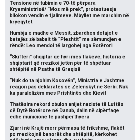
Tensione në tubimin e 70-të përpara
Kryeministrisë/ “Mos më prek”, protestuesja
bllokon vendin e fjalimeve. Mbyllet me marshim në
kryeqytet
Humbja e madhe e Messit, zbardhen detajet e
betejës së babait të “Pleshtit” me sëmundjen e
rëndë: Leo mendoi të largohej nga Botërori
“Skifteri” shqiptar që hyri mes flakëve, historia e
shqiptarit që rrezikoi jetën për të shpëtuar
shtëpitë në Psatha të Greqisë
“Nuk do ta njohim Kosovën”, Ministria e Jashtme
reagon pas deklaratës së Zelenskyt në Serbi: Nuk
ka paralelizëm mes Prishtinës dhe Kievit
Thatësira rekord zbulon anijet naziste të Luftës
së Dytë Botërore në Danub, dalin në sipërfaqe
edhe municione të pashpërthyera
Zjarri në Krujë merr përmasa të frikshme, flakët
po rrezikojnë banorët dhe shtëpitë, kërkohet