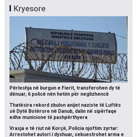
Kryesore
Përleshja në burgun e Fierit, transferohen dy të
dënuar, 6 policë nën hetim për neglizhencë
Thatësira rekord zbulon anijet naziste të Luftës
së Dytë Botërore në Danub, dalin në sipërfaqe
edhe municione të pashpërthyera
Vrasja e të riut në Korçë, Policia njoftim zyrtar:
Arrestohet autori i dyshuar, sekuestrohet arma e