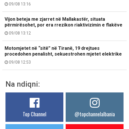
09/08 13:16
Vijon beteja me zjarret në Mallakastër, situata
përmirësohet, por era rrezikon riaktivizimin e flakëve
09/08 13:12
Motomjetet në “sitë” në Tiranë, 19 drejtues
procedohen penalisht, sekuestrohen mjetet elektrike
09/08 12:53
Na ndiqni:
Top Channel
@topchannelalbania