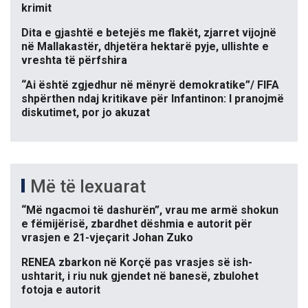
krimit
Dita e gjashtë e betejës me flakët, zjarret vijojnë
në Mallakastër, dhjetëra hektarë pyje, ullishte e
vreshta të përfshira
“Ai është zgjedhur në mënyrë demokratike”/ FIFA
shpërthen ndaj kritikave për Infantinon: I pranojmë
diskutimet, por jo akuzat
Më të lexuarat
“Më ngacmoi të dashurën”, vrau me armë shokun
e fëmijërisë, zbardhet dëshmia e autorit për
vrasjen e 21-vjeçarit Johan Zuko
RENEA zbarkon në Korçë pas vrasjes së ish-
ushtarit, i riu nuk gjendet në banesë, zbulohet
fotoja e autorit