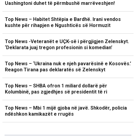
Uashingtoni duhet të përmbushë marrëveshjen!
Top News – Habitet Shtëpia e Bardhë. Irani vendos
kushte për rihapjen e Ngushticës së Hormuzit
Top News -Veteranët e UÇK-së i përgjigjen Zelenskyt.
‘Deklarata juaj tregon profesionin si komedian’
Top News – ‘Ukraina nuk e njeh pavarësinë e Kosovës.’
Reagon Tirana pas deklaratës së Zelenskyt
Top News – SHBA ofron 1 miliard dollarë për
Kolumbinë, pas zgjedhjes së presidentit të ri
Top News – Mbi 1 mijë gjoba në javë. Shkodër, policia
ndëshkon kamikazët e rrugës