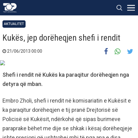
AKTUALITET
Kukës, jep dorëheqjen shefi i rendit
21/06/2013 00:00
Shefi i rendit në Kukës ka paraqitur dorëheqjen nga
detyra që mban.
Embro Zholi, shefi i rendit në komisariatin e Kukësit e
ka paraqitur dorëheqjen e tij pranë Drejtorisë së
Policisë së Kukësit, ndërkohë që sipas burimeve
paraprake bëhet me dije se shkak i kësaj dorëheqjeje
ishte presioni që ushtrohej mbi të nga ana e disa