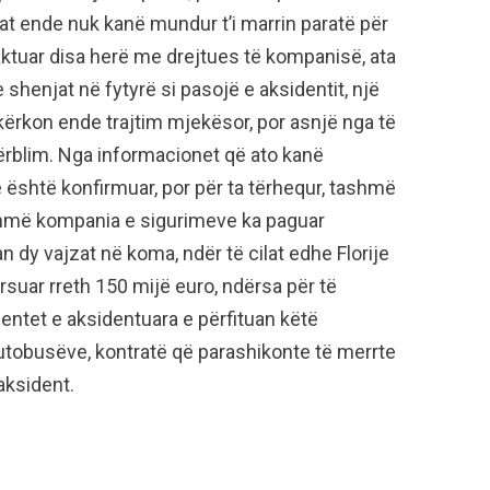
rat ende nuk kanë mundur t’i marrin paratë për
tuar disa herë me drejtues të kompanisë, ata
 shenjat në fytyrë si pasojë e aksidentit, një
kërkon ende trajtim mjekësor, por asnjë nga të
ërblim. Nga informacionet që ato kanë
ë është konfirmuar, por për ta tërhequr, tashmë
ashmë kompania e sigurimeve ka paguar
n dy vajzat në koma, ndër të cilat edhe Florije
rsuar rreth 150 mijë euro, ndërsa për të
entet e aksidentuara e përfituan këtë
autobusëve, kontratë që parashikonte të merrte
aksident.