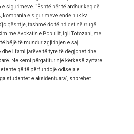
 sigurimeve. “Është për të ardhur keq që
s, kompania e sigurimeve ende nuk ka
jo çështje, tashmë do të ndiqet në rrugë
kim me Avokatin e Popullit, Igli Totozani, me
 të bëjë të mundur zgjidhjen e saj.
 dhe i familjarëve të tyre të dëgjohet dhe
arë. Ne kemi përgatitur një kërkesë zyrtare
petente që të përfundojë odiseja e
ga studentet e aksidentuara”, shprehet