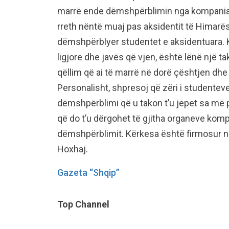
marrë ende dëmshpërblimin nga kompania e
rreth nëntë muaj pas aksidentit të Himarë
dëmshpërblyer studentet e aksidentuara. K
ligjore dhe javës që vjen, është lënë një ta
qëllim që ai të marrë në dorë çështjen dhe
Personalisht, shpresoj që zëri i studenteve
dëmshpërblimi që u takon t’u jepet sa më p
që do t’u dërgohet të gjitha organeve kom
dëmshpërblimit. Kërkesa është firmosur n
Hoxhaj.
Gazeta “Shqip”
Top Channel