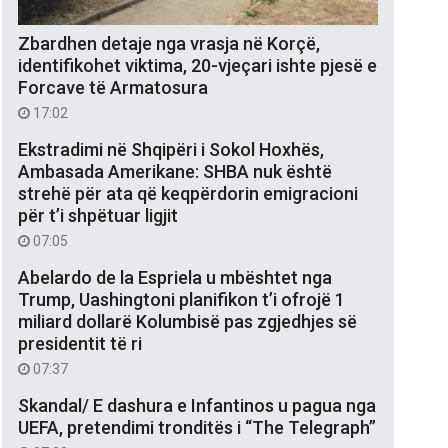
Zbardhen detaje nga vrasja në Korçë,
identifikohet viktima, 20-vjeçari ishte pjesë e
Forcave të Armatosura
17:02
Ekstradimi në Shqipëri i Sokol Hoxhës,
Ambasada Amerikane: SHBA nuk është
strehë për ata që keqpërdorin emigracioni
për t’i shpëtuar ligjit
07:05
Abelardo de la Espriela u mbështet nga
Trump, Uashingtoni planifikon t’i ofrojë 1
miliard dollarë Kolumbisë pas zgjedhjes së
presidentit të ri
07:37
Skandal/ E dashura e Infantinos u pagua nga
UEFA, pretendimi tronditës i “The Telegraph”