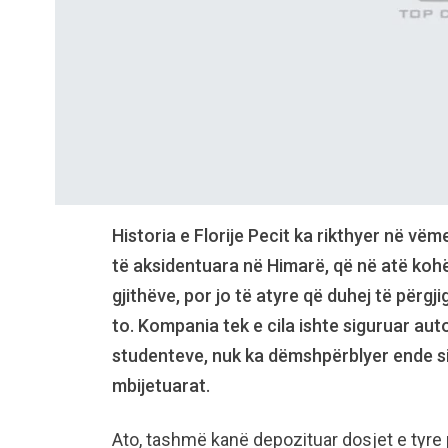
Historia e Florije Pecit ka rikthyer në vë
të aksidentuara në Himarë, që në atë kohë 
gjithëve, por jo të atyre që duhej të përgji
to. Kompania tek e cila ishte siguruar auto
studenteve, nuk ka dëmshpërblyer ende si
mbijetuarat.
Ato, tashmë kanë depozituar dosjet e tyre