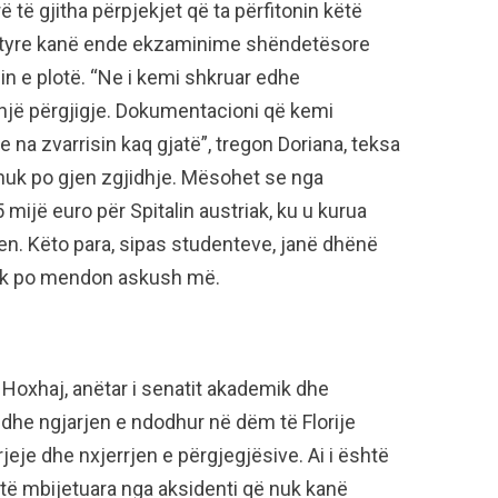
 të gjitha përpjekjet që ta përfitonin këtë
ej tyre kanë ende ekzaminime shëndetësore
in e plotë. “Ne i kemi shkruar edhe
një përgjigje. Dokumentacioni që kemi
e na zvarrisin kaq gjatë”, tregon Doriana, teksa
 nuk po gjen zgjidhje. Mësohet se nga
ijë euro për Spitalin austriak, ku u kurua
ren. Këto para, sipas studenteve, janë dhënë
 nuk po mendon askush më.
Hoxhaj, anëtar i senatit akademik dhe
edhe ngjarjen e ndodhur në dëm të Florije
jeje dhe nxjerrjen e përgjegjësive. Ai i është
të mbijetuara nga aksidenti që nuk kanë