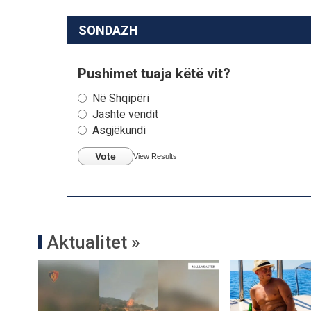
SONDAZH
Pushimet tuaja këtë vit?
Në Shqipëri
Jashtë vendit
Asgjëkundi
Vote
View Results
Aktualitet »