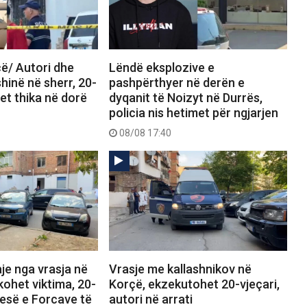
ë/ Autori dhe
Lëndë eksplozive e
shinë në sherr, 20-
pashpërthyer në derën e
det thika në dorë
dyqanit të Noizyt në Durrës,
policia nis hetimet për ngjarjen
08/08 17:40
je nga vrasja në
Vrasje me kallashnikov në
kohet viktima, 20-
Korçë, ekzekutohet 20-vjeçari,
pjesë e Forcave të
autori në arrati