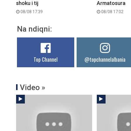
shoku i tij
Armatosura
08/08 17:39
08/08 17:02
Na ndiqni:
Top Channel
@topchannelalbania
Video »