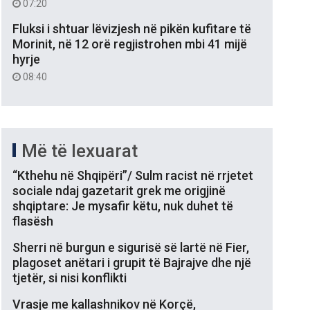
07:20
Fluksi i shtuar lëvizjesh në pikën kufitare të
Morinit, në 12 orë regjistrohen mbi 41 mijë
hyrje
08:40
Më të lexuarat
“Kthehu në Shqipëri”/ Sulm racist në rrjetet
sociale ndaj gazetarit grek me origjinë
shqiptare: Je mysafir këtu, nuk duhet të
flasësh
Sherri në burgun e sigurisë së lartë në Fier,
plagoset anëtari i grupit të Bajrajve dhe një
tjetër, si nisi konflikti
Vrasje me kallashnikov në Korçë,