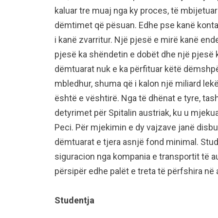
kaluar tre muaj nga ky proces, të mbijetua
dëmtimet që pësuan. Edhe pse kanë kontak
i kanë zvarritur. Një pjesë e mirë kanë ende
pjesë ka shëndetin e dobët dhe një pjesë 
dëmtuarat nuk e ka përfituar këtë dëmshp
mbledhur, shuma që i kalon një miliard lek
është e vështirë. Nga të dhënat e tyre, t
detyrimet për Spitalin austriak, ku u mjekua
Peci. Për mjekimin e dy vajzave janë disbu
dëmtuarat e tjera asnjë fond minimal. Stud
siguracion nga kompania e transportit të 
përsipër edhe palët e treta të përfshira në 
Studentja