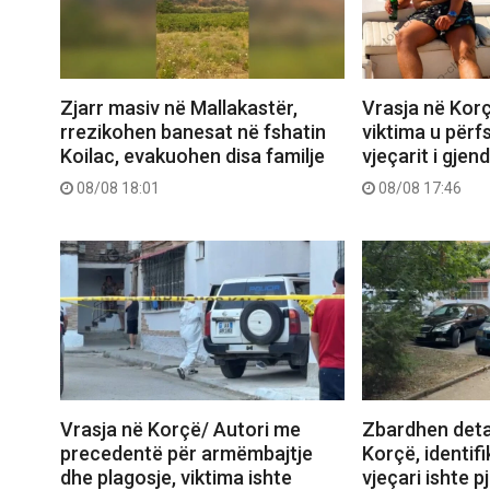
Zjarr masiv në Mallakastër,
Vrasja në Korç
rrezikohen banesat në fshatin
viktima u përf
Koilac, evakuohen disa familje
vjeçarit i gjen
08/08 18:01
08/08 17:46
Vrasja në Korçë/ Autori me
Zbardhen deta
precedentë për armëmbajtje
Korçë, identifi
dhe plagosje, viktima ishte
vjeçari ishte 