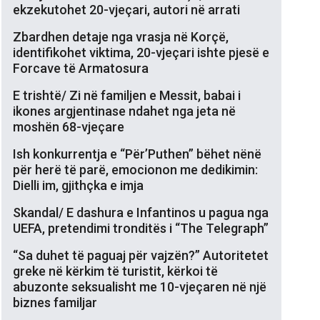
ekzekutohet 20-vjeçari, autori në arrati
Zbardhen detaje nga vrasja në Korçë,
identifikohet viktima, 20-vjeçari ishte pjesë e
Forcave të Armatosura
E trishtë/ Zi në familjen e Messit, babai i
ikones argjentinase ndahet nga jeta në
moshën 68-vjeçare
Ish konkurrentja e “Për’Puthen” bëhet nënë
për herë të parë, emocionon me dedikimin:
Dielli im, gjithçka e imja
Skandal/ E dashura e Infantinos u pagua nga
UEFA, pretendimi tronditës i “The Telegraph”
“Sa duhet të paguaj për vajzën?” Autoritetet
greke në kërkim të turistit, kërkoi të
abuzonte seksualisht me 10-vjeçaren në një
biznes familjar