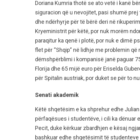
Doriana Kumria thotë se ato vetë i kanë bërë
siguracion që u nevojitet, pasi shumë pr
dhe ndërhyrje për të bërë deri në rikuperim
Kryeministrit për këtë, por nuk morëm ndo
paraqitur ka qenë i plotë, por nuk e dimë ps
flet për “Shqip” në lidhje me problemin që
dëmshpërblimi i kompanisë janë paguar 75 m
Florija dhe 65 mijë euro për Eriselda Gube
për Spitalin austriak, por duket se për to
Senati akademik
Këtë shqetësim e ka shprehur edhe Julian 
përfaqësues i studentëve, i cili ka dënuar 
Pecit, duke kërkuar zbardhjen e kësaj ngjar
bashkuar edhe shqetësimit të studenteve 