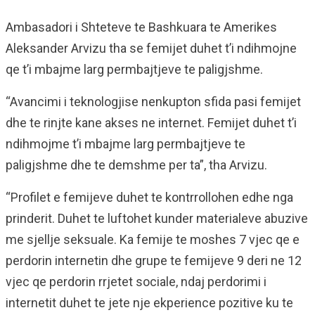
Ambasadori i Shteteve te Bashkuara te Amerikes
Aleksander Arvizu tha se femijet duhet t’i ndihmojne
qe t’i mbajme larg permbajtjeve te paligjshme.
“Avancimi i teknologjise nenkupton sfida pasi femijet
dhe te rinjte kane akses ne internet. Femijet duhet t’i
ndihmojme t’i mbajme larg permbajtjeve te
paligjshme dhe te demshme per ta”, tha Arvizu.
“Profilet e femijeve duhet te kontrrollohen edhe nga
prinderit. Duhet te luftohet kunder materialeve abuzive
me sjellje seksuale. Ka femije te moshes 7 vjec qe e
perdorin internetin dhe grupe te femijeve 9 deri ne 12
vjec qe perdorin rrjetet sociale, ndaj perdorimi i
internetit duhet te jete nje ekperience pozitive ku te