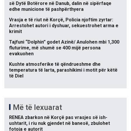
së Dytë Botërore në Danub, dalin në sipërfaqe
edhe municione të pashpërthyera
Vrasja e të riut në Korçë, Policia njoftim zyrtar:
Arrestohet autori i dyshuar, sekuestrohet arma e
krimit
Tajfuni “Dolphin” godet Azinë/ Anulohen mbi 1,300
fluturime, më shumë se 400 mijë persona
evakuohen
Kushte atmosferike të qëndrueshme dhe
temperatura të larta, parashikimi i motit për këtë
të Diel
Më të lexuarat
RENEA zbarkon në Korçë pas vrasjes së ish-
ushtarit, i riu nuk gjendet në banesë, zbulohet
fotoja e autorit