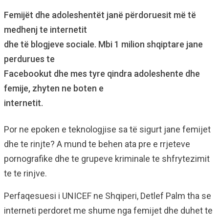
Femijët dhe adoleshentët janë përdoruesit më të
medhenj te internetit
dhe të blogjeve sociale. Mbi 1 milion shqiptare jane
perdurues te
Facebookut dhe mes tyre qindra adoleshente dhe
femije, zhyten ne boten e
internetit.
Por ne epoken e teknologjise sa të sigurt jane femijet
dhe te rinjte? A mund te behen ata pre e rrjeteve
pornografike dhe te grupeve kriminale te shfrytezimit
te te rinjve.
Perfaqesuesi i UNICEF ne Shqiperi, Detlef Palm tha se
interneti perdoret me shume nga femijet dhe duhet te