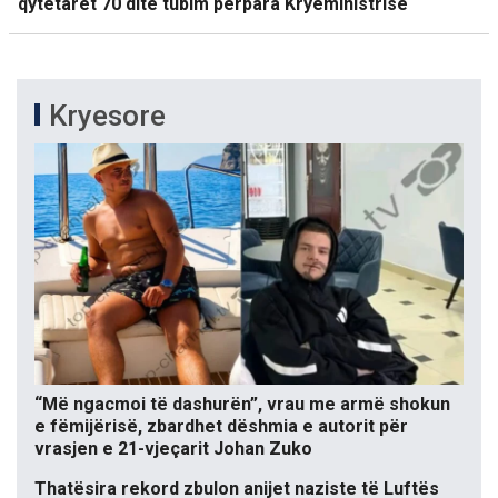
qytetarët 70 ditë tubim përpara Kryeministrisë
Kryesore
“Më ngacmoi të dashurën”, vrau me armë shokun
e fëmijërisë, zbardhet dëshmia e autorit për
vrasjen e 21-vjeçarit Johan Zuko
Thatësira rekord zbulon anijet naziste të Luftës