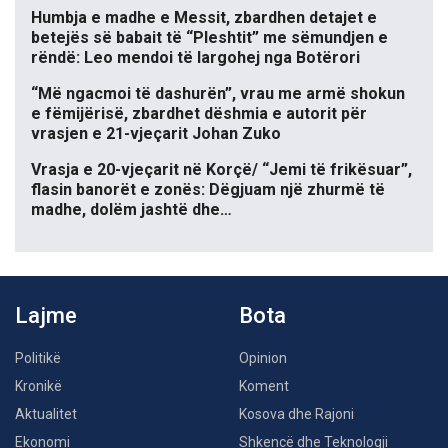
Humbja e madhe e Messit, zbardhen detajet e
betejës së babait të “Pleshtit” me sëmundjen e
rëndë: Leo mendoi të largohej nga Botërori
“Më ngacmoi të dashurën”, vrau me armë shokun
e fëmijërisë, zbardhet dëshmia e autorit për
vrasjen e 21-vjeçarit Johan Zuko
Vrasja e 20-vjeçarit në Korçë/ “Jemi të frikësuar”,
flasin banorët e zonës: Dëgjuam një zhurmë të
madhe, dolëm jashtë dhe…
Lajme
Bota
Politikë
Opinion
Kronikë
Koment
Aktualitet
Kosova dhe Rajoni
Ekonomi
Shkencë dhe Teknologji