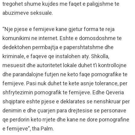
tregohet shume kujdes me faqet e paligjshme te
abuzimeve seksuale.
“Nje pjese e femijeve kane gjetur forma te reja
komunikimi ne internet. Eshte e domosdoshme te
dedektohen permbajtja e papershtatshme dhe
kriminale, e faqeve qe instalohen aty. Shkolla,
mesuesit dhe autoritetet lokale duhet t’i kontrollojne
dhe parandalojne futjen ne keto faqe pornografike te
femijeve. Pasi nuk duhet te kete asnje tolerance, per
shfrytezimin pornografik te femijeve. Edhe Qeveria
shqiptare eshte pjese e deklarates se nenshkruar per
denimin e dhe çuarjen para drejtesise se personave
qe perdorin keto rrjete dhe kane ne dore pornografine
e femijeve”, tha Palm.