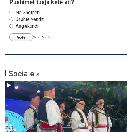
Pushimet tuaja këtë vit?
Në Shqipëri
Jashtë vendit
Asgjëkundi
Vote
View Results
Sociale »