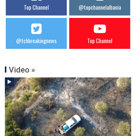
Top Channel
@topchannelalbania
@tchbreakingnews
Top Channel
Video »