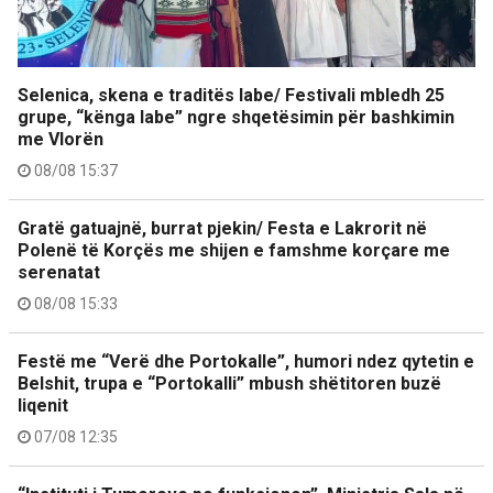
Selenica, skena e traditës labe/ Festivali mbledh 25
grupe, “kënga labe” ngre shqetësimin për bashkimin
me Vlorën
08/08 15:37
Gratë gatuajnë, burrat pjekin/ Festa e Lakrorit në
Polenë të Korçës me shijen e famshme korçare me
serenatat
08/08 15:33
Festë me “Verë dhe Portokalle”, humori ndez qytetin e
Belshit, trupa e “Portokalli” mbush shëtitoren buzë
liqenit
07/08 12:35