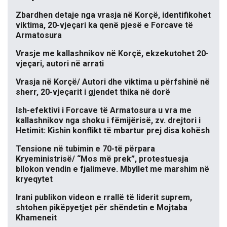
Zbardhen detaje nga vrasja në Korçë, identifikohet
viktima, 20-vjeçari ka qenë pjesë e Forcave të
Armatosura
Vrasje me kallashnikov në Korçë, ekzekutohet 20-
vjeçari, autori në arrati
Vrasja në Korçë/ Autori dhe viktima u përfshinë në
sherr, 20-vjeçarit i gjendet thika në dorë
Ish-efektivi i Forcave të Armatosura u vra me
kallashnikov nga shoku i fëmijërisë, zv. drejtori i
Hetimit: Kishin konflikt të mbartur prej disa kohësh
Tensione në tubimin e 70-të përpara
Kryeministrisë/ “Mos më prek”, protestuesja
bllokon vendin e fjalimeve. Mbyllet me marshim në
kryeqytet
Irani publikon videon e rrallë të liderit suprem,
shtohen pikëpyetjet për shëndetin e Mojtaba
Khameneit