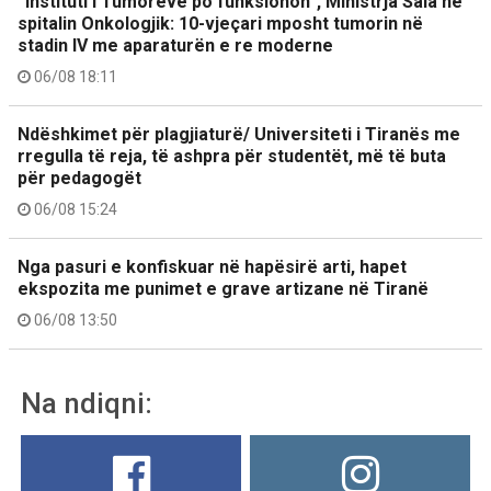
“Instituti i Tumoreve po funksionon”, Ministrja Sala në
spitalin Onkologjik: 10-vjeçari mposht tumorin në
stadin IV me aparaturën e re moderne
06/08 18:11
Ndëshkimet për plagjiaturë/ Universiteti i Tiranës me
rregulla të reja, të ashpra për studentët, më të buta
për pedagogët
06/08 15:24
Nga pasuri e konfiskuar në hapësirë arti, hapet
ekspozita me punimet e grave artizane në Tiranë
06/08 13:50
Na ndiqni: